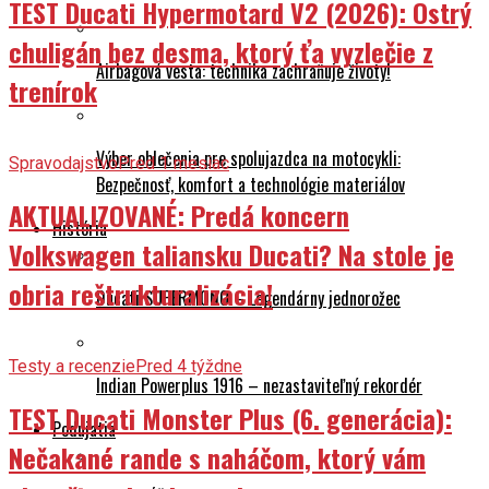
Ako pripraviť motorku na sezónu: rady pre bezpečnú jazdu
Testy a recenzie
Pred 1 mesiac
a spoľahlivý výkon
TEST Ducati Hypermotard V2 (2026): Ostrý
chuligán bez desma, ktorý ťa vyzlečie z
Airbagová vesta: technika zachraňuje životy!
trenírok
Výber oblečenia pre spolujazdca na motocykli:
Spravodajstvo
Pred 1 mesiac
Bezpečnosť, komfort a technológie materiálov
AKTUALIZOVANÉ: Predá koncern
História
Volkswagen taliansku Ducati? Na stole je
obria reštrukturalizácia!
Ducati SUPERMONO – Legendárny jednorožec
Testy a recenzie
Pred 4 týždne
Indian Powerplus 1916 – nezastaviteľný rekordér
TEST Ducati Monster Plus (6. generácia):
Podujatia