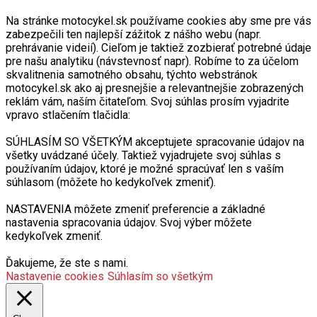
Ochrana osobných údajov
Na stránke motocykel.sk používame cookies aby sme pre vás
zabezpečili ten najlepší zážitok z nášho webu (napr.
prehrávanie videií). Cieľom je taktiež zozbierať potrebné údaje
pre našu analytiku (návstevnosť napr). Robíme to za účelom
skvalitnenia samotného obsahu, týchto webstránok
motocykel.sk ako aj presnejšie a relevantnejšie zobrazených
reklám vám, naším čitateľom. Svoj súhlas prosím vyjadrite
vpravo stlačením tlačidla:
SÚHLASÍM SO VŠETKÝM akceptujete spracovanie údajov na
všetky uvádzané účely. Taktiež vyjadrujete svoj súhlas s
používaním údajov, ktoré je možné spracúvať len s vaším
súhlasom (môžete ho kedykoľvek zmeniť).
NASTAVENIA môžete zmeniť preferencie a základné
nastavenia spracovania údajov. Svoj výber môžete
kedykoľvek zmeniť.
Ďakujeme, že ste s nami.
Nastavenie cookies
Súhlasím so všetkým