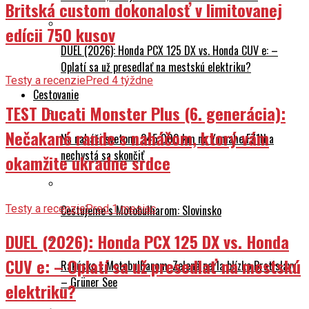
TEST Ducati Monster Plus (6. generácia): Nečakané rande
Triumph Speed Twin 1200 TFC (2027) –
s naháčom, ktorý vám okamžite ukradne srdce
Britská custom dokonalosť v limitovanej
edícii 750 kusov
DUEL (2026): Honda PCX 125 DX vs. Honda CUV e: –
Oplatí sa už presedlať na mestskú elektriku?
Testy a recenzie
Pred 4 týždne
Cestovanie
TEST Ducati Monster Plus (6. generácia):
Nečakané rande s naháčom, ktorý vám
Na naháči svetom: 245 000 km na Yamahe FZ1N a
nechystá sa skončiť
okamžite ukradne srdce
Testy a recenzie
Pred 1 mesiac
Cestujeme s Motobulharom: Slovinsko
DUEL (2026): Honda PCX 125 DX vs. Honda
CUV e: – Oplatí sa už presedlať na mestskú
Rakúsko s Motobulharom: Zelená perla blízko Bratislavy