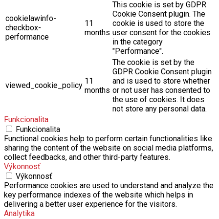
cookie is used to store the
checkbox-others
months
user consent for the cookies
in the category "Other.
This cookie is set by GDPR
Cookie Consent plugin. The
cookielawinfo-
11
cookie is used to store the
checkbox-
months
user consent for the cookies
performance
in the category
"Performance".
The cookie is set by the
GDPR Cookie Consent plugin
11
and is used to store whether
viewed_cookie_policy
months
or not user has consented to
the use of cookies. It does
not store any personal data.
Funkcionalita
Funkcionalita
Functional cookies help to perform certain functionalities like
sharing the content of the website on social media platforms,
collect feedbacks, and other third-party features.
Výkonnosť
Výkonnosť
Performance cookies are used to understand and analyze the