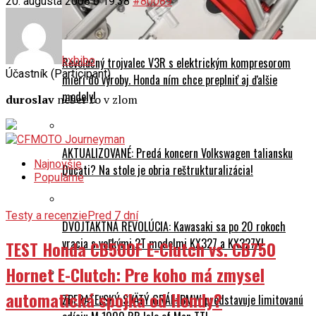
Tenere
20. augusta 2008 o 19:38
#80089
kxbibo
Revolučný trojvalec V3R s elektrickým kompresorom
Účastník (Participant)
mieri do výroby. Honda ním chce preplniť aj ďalšie
modely!
duroslav
neber to v zlom
AKTUALIZOVANÉ: Predá koncern Volkswagen taliansku
Najnovšie
Ducati? Na stole je obria reštrukturalizácia!
Populárne
Testy a recenzie
Pred 7 dní
DVOJTAKTNÁ REVOLÚCIA: Kawasaki sa po 20 rokoch
vracia s veľkými 2T modelmi KX327 a KX327X!
TEST Honda CB500F E-Clutch vs. CB750
Hornet E-Clutch: Pre koho má zmysel