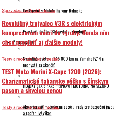
– Grüner See
elektriku?
Cestujeme s Motobulharom: Rakúsko
Spravodajstvo
Pred 1 mesiac
Revolučný trojvalec V3R s elektrickým
kompresorom mieri do výroby. Honda ním
Prvý krát do Álp? Slovinsko si zamiluješ
chce preplniť aj ďalšie modely!
Motoporadňa
Na naháči svetom: 245 000 km na Yamahe FZ1N a
Testy a recenzie
Pred 1 mesiac
nechystá sa skončiť
TEST Moto Morini X-Cape 1200 (2026):
Charizmatické talianske véčko s čínskym
HLADKÝ ŠTART: Ako PRIPRAVIŤ MOTORKU NA SEZÓNU
pasom a skvelou cenou