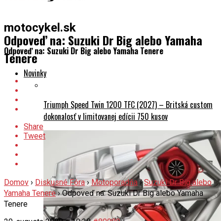
motocykel.sk
Odpoveď na: Suzuki Dr Big alebo Yamaha
Odpoveď na: Suzuki Dr Big alebo Yamaha Tenere
Tenere
Novinky
Triumph Speed Twin 1200 TFC (2027) – Britská custom
dokonalosť v limitovanej edícii 750 kusov
Share
Tweet
Domov
›
Diskusné Fóra
›
Motoporadňa
›
Suzuki Dr Big alebo
Yamaha Tenere
›
Odpoveď na: Suzuki Dr Big alebo Yamaha