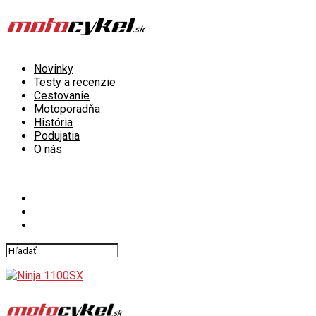
Novinky
Testy a recenzie
Cestovanie
Motoporadňa
História
Podujatia
O nás
Connect with us