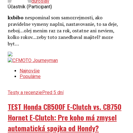
duroslav
Účastník (Participant)
kxbibo
nespominal som samozrejmosti, ako
pravidelne vymeny naplni, nastavovanie, to sa deje,
neboj…olej menim raz za rok, ostatne ani neviem,
kolko rokov…zeby toto zanedbaval majitel? moze
byt…
Najnovšie
Populárne
Testy a recenzie
Pred 5 dní
TEST Honda CB500F E-Clutch vs. CB750
Hornet E-Clutch: Pre koho má zmysel
automatická spojka od Hondy?