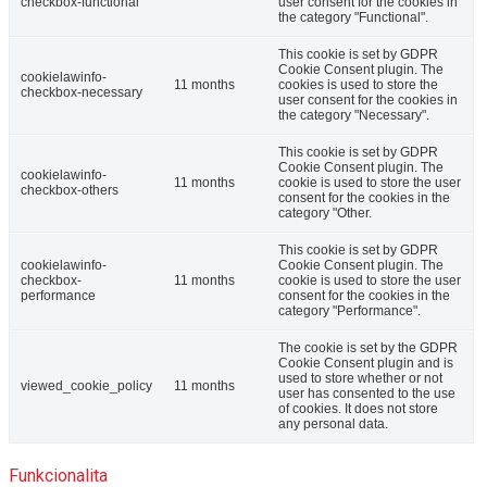
checkbox-functional
user consent for the cookies in
the category "Functional".
This cookie is set by GDPR
Cookie Consent plugin. The
cookielawinfo-
11 months
cookies is used to store the
checkbox-necessary
user consent for the cookies in
the category "Necessary".
This cookie is set by GDPR
Cookie Consent plugin. The
cookielawinfo-
11 months
cookie is used to store the user
checkbox-others
consent for the cookies in the
category "Other.
This cookie is set by GDPR
cookielawinfo-
Cookie Consent plugin. The
checkbox-
11 months
cookie is used to store the user
performance
consent for the cookies in the
category "Performance".
The cookie is set by the GDPR
Cookie Consent plugin and is
used to store whether or not
viewed_cookie_policy
11 months
user has consented to the use
of cookies. It does not store
any personal data.
Funkcionalita