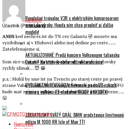
Revolučný trojvalec V3R s elektrickým kompresorom
kankoXF
mieri do výroby. Honda ním chce preplniť aj ďalšie
Účastník (Participant)
modely!
AMIS
ked nechces ist do TN cez Galantu 🤣 mozete ma
vyzdvihnut aj v Hlohovci alebo inej dedine po ceste……
Zatelefenujeme si.
AKTUALIZOVANÉ: Predá koncern Volkswagen taliansku
Ducati? Na stole je obria reštrukturalizácia!
Som sice uz skoro gulaty ako slimak, ale som certovsky
rychly slimak… 😈 😁
p.s.: Mohli by sme ist na Trencin po starej ceste po pravej
DVOJTAKTNÁ REVOLÚCIA: Kawasaki sa po 20 rokoch
strane Vahu (Banka, Moravany, Beckov a podobne…..) UFO
vracia s veľkými 2T modelmi KX327 a KX327X!
bude mat znizeny vykon a poletovat bude iba tak nezne…..
😛
ZBERATEĽSKÝ SVÄTÝ GRÁL: BMW predstavuje limitovanú
edíciu M 1000 RR Isle of Man TT!
Najnovšie