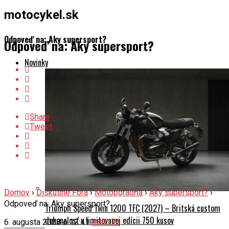
motocykel.sk
Odpoveď na: Aky supersport?
Odpoveď na: Aky supersport?
Novinky
Share
Tweet
Domov
›
Diskusné Fóra
›
Motoporadňa
›
Aky supersport?
›
Odpoveď na: Aky supersport?
Triumph Speed Twin 1200 TFC (2027) – Britská custom
dokonalosť v limitovanej edícii 750 kusov
6. augusta 2008 o 12:41
#80175