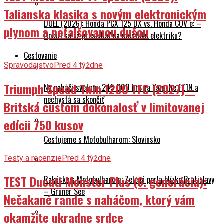
Talianska klasika s novým elektronickým
DUEL (2026): Honda PCX 125 DX vs. Honda CUV e: –
plynom a nefalšovanou dušou
Oplatí sa už presedlať na mestskú elektriku?
Cestovanie
Spravodajstvo
Pred 4 týždne
Triumph Speed Twin 1200 TFC (2027) –
Na naháči svetom: 245 000 km na Yamahe FZ1N a
nechystá sa skončiť
Britská custom dokonalosť v limitovanej
edícii 750 kusov
Cestujeme s Motobulharom: Slovinsko
Testy a recenzie
Pred 4 týždne
TEST Ducati Monster Plus (6. generácia):
Rakúsko s Motobulharom: Zelená perla blízko Bratislavy
– Grüner See
Nečakané rande s naháčom, ktorý vám
okamžite ukradne srdce