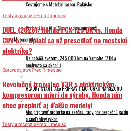
Cestujeme s Motobulharom: Rakúsko
Testy a recenzie
Pred 1 mesiac
Prvý krát do Álp? Slovinsko si zamiluješ
DUEL (2026): Honda PCX 125 DX vs. Honda
CUV e: – Oplatí sa už presedlať na mestskú
Motoporadňa
elektriku?
Na naháči svetom: 245 000 km na Yamahe FZ1N a
nechystá sa skončiť
Spravodajstvo
Pred 1 mesiac
Revolučný trojvalec V3R s elektrickým
HLADKÝ ŠTART: Ako PRIPRAVIŤ MOTORKU NA SEZÓNU
kompresorom mieri do výroby. Honda ním
chce preplniť aj ďalšie modely!
Ako pripraviť motorku na sezónu: rady pre bezpečnú jazdu
a spoľahlivý výkon
Testy a recenzie
Pred 1 mesiac