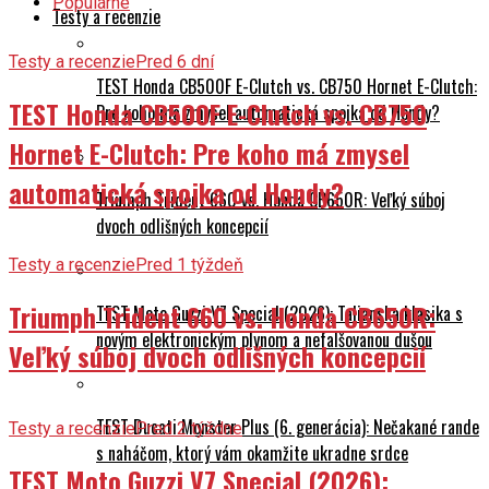
Populárne
Testy a recenzie
Testy a recenzie
Pred 6 dní
TEST Honda CB500F E-Clutch vs. CB750 Hornet E-Clutch:
TEST Honda CB500F E-Clutch vs. CB750
Pre koho má zmysel automatická spojka od Hondy?
Hornet E-Clutch: Pre koho má zmysel
automatická spojka od Hondy?
Triumph Trident 660 vs. Honda CB650R: Veľký súboj
dvoch odlišných koncepcií
Testy a recenzie
Pred 1 týždeň
Triumph Trident 660 vs. Honda CB650R:
TEST Moto Guzzi V7 Special (2026): Talianska klasika s
novým elektronickým plynom a nefalšovanou dušou
Veľký súboj dvoch odlišných koncepcií
TEST Ducati Monster Plus (6. generácia): Nečakané rande
Testy a recenzie
Pred 2 týždne
s naháčom, ktorý vám okamžite ukradne srdce
TEST Moto Guzzi V7 Special (2026):