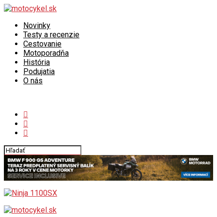
Novinky
Testy a recenzie
Cestovanie
Motoporadňa
História
Podujatia
O nás
Connect with us