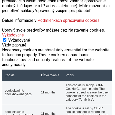
prehliadači s vašim dovolením (môže zahŕňať spracúvanie
osobných údajov, ako IP adresa alebo iné). Máte možnosť si
jednotlivé súhlasy/oprávnený záujem prispôsobiť.
Ďalšie informácie v
Podmienkach spracúvania cookies
.
Upraviť svoje predvoľby môžete cez Nastavenie cookies.
Vyžadované
Vyžadované
Vždy zapnuté
Necessary cookies are absolutely essential for the website
to function properly. These cookies ensure basic
functionalities and security features of the website,
anonymously.
Cookie
Dĺžka trvania
Popis
This cookie is set by GDPR
Cookie Consent plugin. The
cookielawinfo-
11 months
cookie is used to store the user
checkbox-analytics
consent for the cookies in the
category "Analytics".
The cookie is set by GDPR
cookielawinfo-
cookie consent to record the
11 months