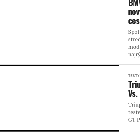
BMW
nov
ces
Spol
stre
mode
najr
TESTY
Tri
Vs.
Triu
test
GT Pr