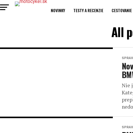
NOVINKY
TESTY A RECENZIE
CESTOVANIE
All 
SPRAV
Nov
BMW
Nie 
Kat
prep
nedo
SPRAV