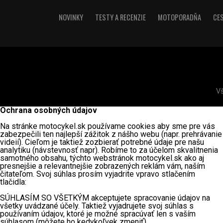
NOVINKY
TESTY A RECENZIE
MOTOPORADŇA
CE
V
Ochrana osobných údajov
Na stránke motocykel.sk používame cookies aby sme pre vás
zabezpečili ten najlepší zážitok z nášho webu (napr. prehrávanie
videií). Cieľom je taktiež zozbierať potrebné údaje pre našu
analytiku (návstevnosť napr). Robíme to za účelom skvalitnenia
samotného obsahu, týchto webstránok motocykel.sk ako aj
presnejšie a relevantnejšie zobrazených reklám vám, naším
čitateľom. Svoj súhlas prosím vyjadrite vpravo stlačením
tlačidla:
SÚHLASÍM SO VŠETKÝM akceptujete spracovanie údajov na
všetky uvádzané účely. Taktiež vyjadrujete svoj súhlas s
používaním údajov, ktoré je možné spracúvať len s vaším
súhlasom (môžete ho kedykoľvek zmeniť).