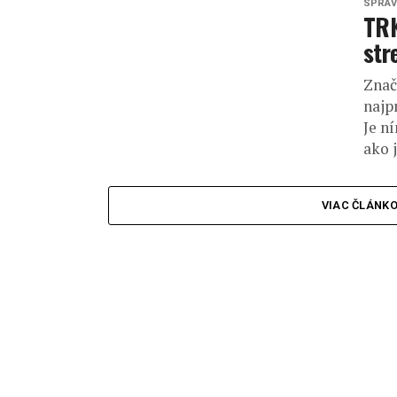
SPRAV
TRK
str
Znač
najp
Je n
ako 
VIAC ČLÁNK