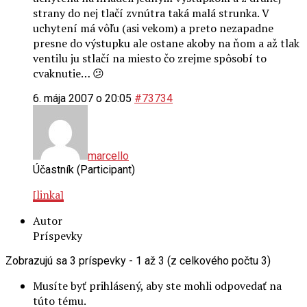
strany do nej tlačí zvnútra taká malá strunka. V
uchytení má vôľu (asi vekom) a preto nezapadne
presne do výstupku ale ostane akoby na ňom a až tlak
ventilu ju stlačí na miesto čo zrejme spôsobí to
cvaknutie… 😕
6. mája 2007 o 20:05
#73734
marcello
Účastník (Participant)
[linka]
Autor
Príspevky
Zobrazujú sa 3 príspevky - 1 až 3 (z celkového počtu 3)
Musíte byť prihlásený, aby ste mohli odpovedať na
túto tému.