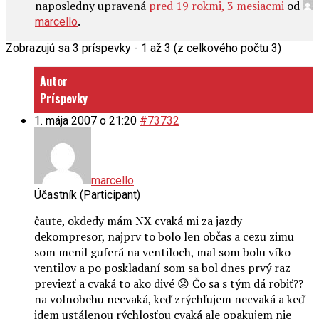
naposledny upravená
pred 19 rokmi, 3 mesiacmi
od
.
marcello
Zobrazujú sa 3 príspevky - 1 až 3 (z celkového počtu 3)
Autor
Príspevky
1. mája 2007 o 21:20
#73732
marcello
Účastník (Participant)
čaute, okdedy mám NX cvaká mi za jazdy
dekompresor, najprv to bolo len občas a cezu zimu
som menil guferá na ventiloch, mal som bolu víko
ventilov a po poskladaní som sa bol dnes prvý raz
previezť a cvaká to ako divé 😟 Čo sa s tým dá robiť??
na volnobehu necvaká, keď zrýchľujem necvaká a keď
idem ustálenou rýchlosťou cvaká ale opakujem nie