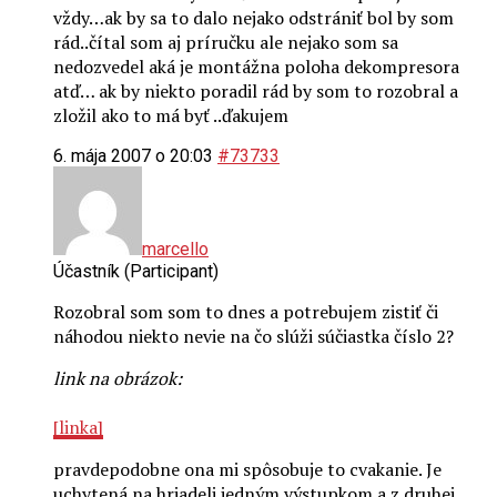
vždy…ak by sa to dalo nejako odstrániť bol by som
rád..čítal som aj príručku ale nejako som sa
nedozvedel aká je montážna poloha dekompresora
atď… ak by niekto poradil rád by som to rozobral a
zložil ako to má byť ..ďakujem
6. mája 2007 o 20:03
#73733
marcello
Účastník (Participant)
Rozobral som som to dnes a potrebujem zistiť či
náhodou niekto nevie na čo slúži súčiastka číslo 2?
link na obrázok:
[linka]
pravdepodobne ona mi spôsobuje to cvakanie. Je
uchytená na hriadeli jedným výstupkom a z druhej