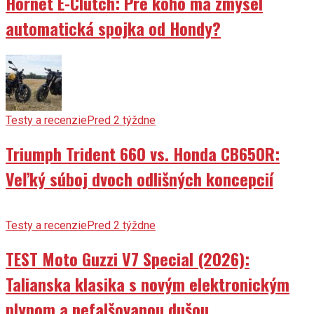
Hornet E-Clutch: Pre koho má zmysel
automatická spojka od Hondy?
Testy a recenzie
Pred 2 týždne
Triumph Trident 660 vs. Honda CB650R:
Veľký súboj dvoch odlišných koncepcií
Testy a recenzie
Pred 2 týždne
TEST Moto Guzzi V7 Special (2026):
Talianska klasika s novým elektronickým
plynom a nefalšovanou dušou