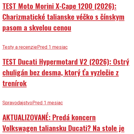
TEST Moto Morini X-Cape 1200 (2026):
Charizmatické talianske véčko s čínskym
pasom a skvelou cenou
Testy a recenzie
Pred 1 mesiac
TEST Ducati Hypermotard V2 (2026): Ostrý
chuligán bez desma, ktorý ťa vyzlečie z
trenírok
Spravodajstvo
Pred 1 mesiac
AKTUALIZOVANÉ: Predá koncern
Volkswagen taliansku Ducati? Na stole je