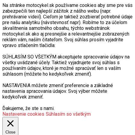
Na stránke motocykel.sk používame cookies aby sme pre vás
zabezpečili ten najlepší zážitok z nášho webu (napr.
prehrávanie videií). Cieľom je taktiež zozbierať potrebné údaje
pre našu analytiku (návstevnosť napr). Robíme to za účelom
skvalitnenia samotného obsahu, týchto webstránok
motocykel.sk ako aj presnejšie a relevantnejšie zobrazených
reklám vám, naším čitateľom. Svoj súhlas prosím vyjadrite
vpravo stlačením tlačidla:
SÚHLASÍM SO VŠETKÝM akceptujete spracovanie údajov na
všetky uvádzané účely. Taktiež vyjadrujete svoj súhlas s
používaním údajov, ktoré je možné spracúvať len s vaším
súhlasom (môžete ho kedykoľvek zmeniť).
NASTAVENIA môžete zmeniť preferencie a základné
nastavenia spracovania údajov. Svoj výber môžete
kedykoľvek zmeniť.
Ďakujeme, že ste s nami.
Nastavenie cookies
Súhlasím so všetkým
Close