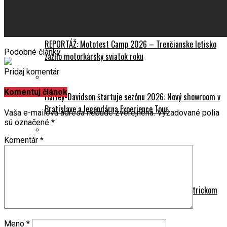
Podujatia
REPORTÁŽ: Mototest Camp 2026 – Trenčianske letisko
Podobné články
zažilo motorkársky sviatok roku
Pridaj komentár
Komentuj článok
Harley-Davidson štartuje sezónu 2026: Nový showroom v
Bratislave a legendárna Experience Tour
Vaša e-mailová adresa nebude zverejnená.
Vyžadované polia
sú označené
*
Komentár
*
CFMOTO MISSION MT 2026 už 9. mája
Orientačná rally otvorí motosezónu v Banskobystrickom
kraji
Meno
*