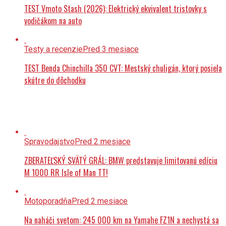
TEST Vmoto Stash (2026): Elektrický ekvivalent tristovky s
vodičákom na auto
Testy a recenzie
Pred 3 mesiace
TEST Benda Chinchilla 350 CVT: Mestský chuligán, ktorý posiela
skútre do dôchodku
Spravodajstvo
Pred 2 mesiace
ZBERATEĽSKÝ SVÄTÝ GRÁL: BMW predstavuje limitovanú edíciu
M 1000 RR Isle of Man TT!
Motoporadňa
Pred 2 mesiace
Na naháči svetom: 245 000 km na Yamahe FZ1N a nechystá sa