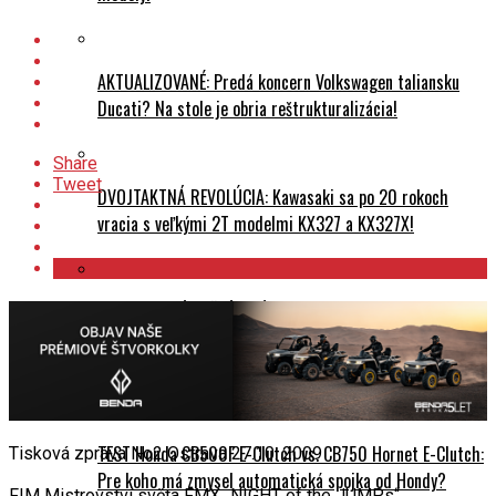
AKTUALIZOVANÉ: Predá koncern Volkswagen taliansku
Ducati? Na stole je obria reštrukturalizácia!
Share
Tweet
DVOJTAKTNÁ REVOLÚCIA: Kawasaki sa po 20 rokoch
vracia s veľkými 2T modelmi KX327 a KX327X!
ZBERATEĽSKÝ SVÄTÝ GRÁL: BMW predstavuje limitovanú
edíciu M 1000 RR Isle of Man TT!
Testy a recenzie
TEST Honda CB500F E-Clutch vs. CB750 Hornet E-Clutch:
Tisková zpráva No2 Ostrava 27.10. 2009
Pre koho má zmysel automatická spojka od Hondy?
FIM Mistrovství světa FMX „NIGHT of the JUMPs“