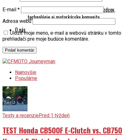
Motocykel 2026 rastie: výstava spája jazdcov,
E-mail
*
technológie aj motorkársku komunitu
Adresa webu
O nás
Uložiť moje meno, e-mail a webovú stránku v tomto
prehliadači pre moje budúce komentáre.
Najnovšie
Populárne
Testy a recenzie
Pred 1 týždeň
TEST Honda CB500F E-Clutch vs. CB750