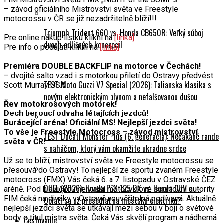
– závod oficiálního Mistrovství světa ve Freestyle
motocrossu v ČR se již nezadržitelně blíží!!!
Triumph Trident 660 vs. Honda CB650R: Veľký súboj
Pre online nákup lístku klikni na
[linka]
dvoch odlišných koncepcií
Pre info o podujatí klikni na
[linka]
Premiéra DOUBLE BACKFLIP na motorce v Čechách!
– dvojité salto vzad i s motorkou přiletí do Ostravy předvést
TEST Moto Guzzi V7 Special (2026): Talianska klasika s
Scott Murray USA
novým elektronickým plynom a nefalšovanou dušou
Řev motokrosových motorek!
Dech beroucí odvaha létajících jezdců!
Burácející aréna! Oficiální MS! Nejlepší jezdci světa!
To vše je Freestyle Motocross – závod mistrovství
TEST Ducati Monster Plus (6. generácia): Nečakané rande
světa v ČR!
s naháčom, ktorý vám okamžite ukradne srdce
Už se to blíží, mistrovství světa ve Freestyle motocrossu se
přesouvá do Ostravy! To nejlepší ze sportu zvaném Freestyle
motocross (FMX) Vás čeká 6. a 7. listopadu v Ostravské ČEZ
DUEL (2026): Honda PCX 125 DX vs. Honda CUV e: –
aréně. Pod hlavičkou nejvyšší motocyklové sportovní autority
FIM čeká na diváky v Ostravě neuvěřitelná podívaná. Aktuálně
Oplatí sa už presedlať na mestskú elektriku?
nejlepší jezdci světa se utkávají mezi sebou v boji o světové
body o titul mistra světa. Čeká Vás skvělí program a nádherná
Cestovanie