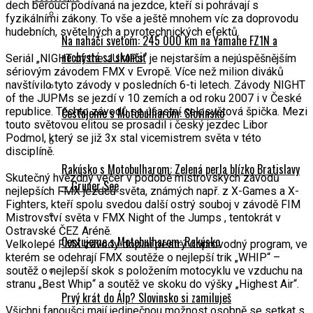
dech beroucí podívaná na jezdce, kteří si pohrávají s
fyzikálními zákony. To vše a ještě mnohem víc za doprovodu
hudebních, světelných a pyrotechnických efektů.
Na naháči svetom: 245 000 km na Yamahe FZ1N a
nechystá sa skončiť
Seriál „NIGHT of the JUMPs“ je nejstarším a nejúspěšnějším
sériovým závodem FMX v Evropě. Více než milion diváků
navštívilo tyto závody v posledních 6-ti letech. Závody NIGHT
of the JUPMs se jezdí v 10 zemích a od roku 2007 i v České
Cestujeme s Motobulharom: Slovinsko
republice. Těchto závodů se účastní celosvětová špička. Mezi
touto světovou elitou se prosadil i český jezdec Libor
Podmol, který se již 3x stal vicemistrem světa v této
disciplíně.
Rakúsko s Motobulharom: Zelená perla blízko Bratislavy
Skutečný hvězdný večer v podobě mistrovských závodů
– Grüner See
nejlepších FMX jezdců světa, známých např. z X-Games a X-
Fighters, kteří spolu svedou další ostrý souboj v závodě FIM
Mistrovství světa v FMX Night of the Jumps , tentokrát v
Ostravské ČEZ Aréně.
Cestujeme s Motobulharom: Rakúsko
Velkolepé FMX závody doplní pestrý doprovodný program, ve
kterém se odehrají FMX soutěže o nejlepší trik „WHIP“ –
soutěž o nejlepší skok s položením motocyklu ve vzduchu na
stranu „Best Whip“ a soutěž ve skoku do výšky „Highest Air“.
Prvý krát do Álp? Slovinsko si zamiluješ
Všichni fanoušci mají jedinečnou možnost osobně se setkat s