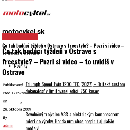
motocykel.sk
Spravodajstvo
Čo tak budúci týždeň v Ostrave s freestyle? – Pozri si video –
Čo tak budúci týždeň v Ostrave s
to uvidíš v Ostrave
freestyle? – Pozri si video – to uvidíš v
Novinky
Ostrave
Triumph Speed Twin 1200 TFC (2027) – Britská custom
Publikovaný
dokonalosť v limitovanej edícii 750 kusov
Pred 17 rokov
on
28. októbra 2009
Revolučný trojvalec V3R s elektrickým kompresorom
By
mieri do výroby. Honda ním chce preplniť aj ďalšie
admin
modely!