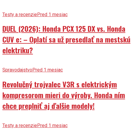
Testy a recenzie
Pred 1 mesiac
DUEL (2026): Honda PCX 125 DX vs. Honda
CUV e: – Oplatí sa už presedlať na mestskú
elektriku?
Spravodajstvo
Pred 1 mesiac
Revolučný trojvalec V3R s elektrickým
kompresorom mieri do výroby. Honda ním
chce preplniť aj ďalšie modely!
Testy a recenzie
Pred 1 mesiac