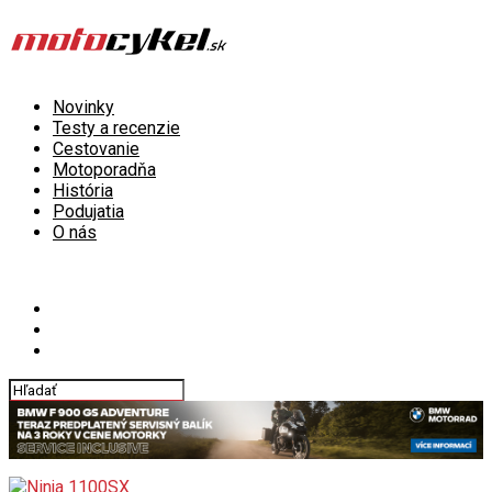
Novinky
Testy a recenzie
Cestovanie
Motoporadňa
História
Podujatia
O nás
Connect with us