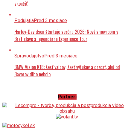
skončiť
Podujatia
Pred 3 mesiace
Harley-Davidson štartuje sezónu 2026: Nový showroom v
Bratislave a legendárna Experience Tour
Spravodajstvo
Pred 3 mesiace
BMW Vision K18: šesť valcov, šesť výfukov a drzosť, akú od
Bavorov dlho nebolo
Partneri