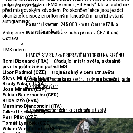
Motoporadňa
přítomnými hvězdami FMX v rámci „Pit Párty“, která proběhne
před mistrovským závodem. Po skončení akce jsou jezdci
okamžitě k dispozici přítomným fanouškům na přichystané
autogramiádě.
Na naháči svetom: 245 000 km na Yamahe FZ1N a
nechystá sa skončiť
Vstupenky v síti Ticketportal.cz nebo přímo v ČEZ Aréně
Ostrava.
FMX riders:
HLADKÝ ŠTART: Ako PRIPRAVIŤ MOTORKU NA SEZÓNU
Remi Bizouard (FRA) – úřadující mistr světa, aktuálně
první v průběžném pořadí MS
Libor Podmol (CZE) – trojnásobný vicemistr světa
Steve Mini (Australia)
Ako pripraviť motorku na sezónu: rady pre bezpečnú jazdu
Brody Wilson (USA)
a spoľahlivý výkon
Jose Miralles (ESP)
Fabian Bauersachs (GER)
Brice Izzo (FRA)
Massimo Bianconcini (ITA)
Airbagová vesta: technika zachraňuje životy!
Gilles Dejong (BEL)
Petr Pilát (CZE)
Tomáš Lysáček (CZE)
Wiliam Van de Putte (BEL)