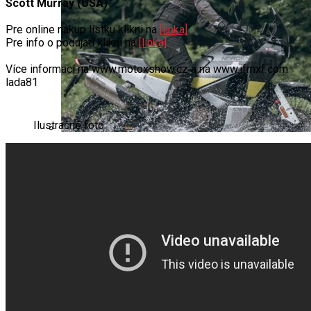
Scott Murray (USA)
Pre online nákup lístku klikni na
[linka]
Pre info o podujatí klikni na
[linka]
Více informací na www.motoxshow.cz a na www.ifmxf.com
lada81
Ilustračné foto.
Výber oblečenia pre spolujazdca na motocykli:
Bezpečnosť, komfort a technológie materiálov
História
Ducati SUPERMONO – Legendárny jednorožec
Indian Powerplus 1916 – nezastaviteľný rekordér