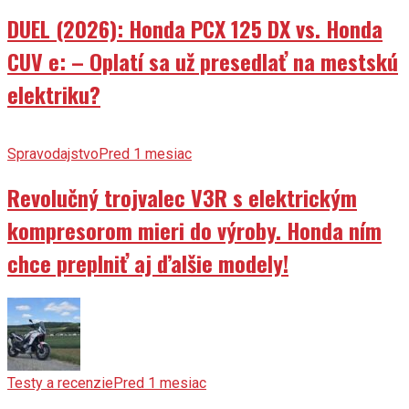
DUEL (2026): Honda PCX 125 DX vs. Honda
CUV e: – Oplatí sa už presedlať na mestskú
elektriku?
Spravodajstvo
Pred 1 mesiac
Revolučný trojvalec V3R s elektrickým
kompresorom mieri do výroby. Honda ním
chce preplniť aj ďalšie modely!
Testy a recenzie
Pred 1 mesiac