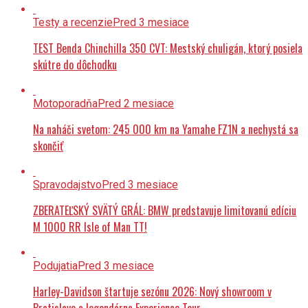
Testy a recenzie
Pred 3 mesiace
TEST Benda Chinchilla 350 CVT: Mestský chuligán, ktorý posiela
skútre do dôchodku
Motoporadňa
Pred 2 mesiace
Na naháči svetom: 245 000 km na Yamahe FZ1N a nechystá sa
skončiť
Spravodajstvo
Pred 3 mesiace
ZBERATEĽSKÝ SVÄTÝ GRÁL: BMW predstavuje limitovanú edíciu
M 1000 RR Isle of Man TT!
Podujatia
Pred 3 mesiace
Harley-Davidson štartuje sezónu 2026: Nový showroom v