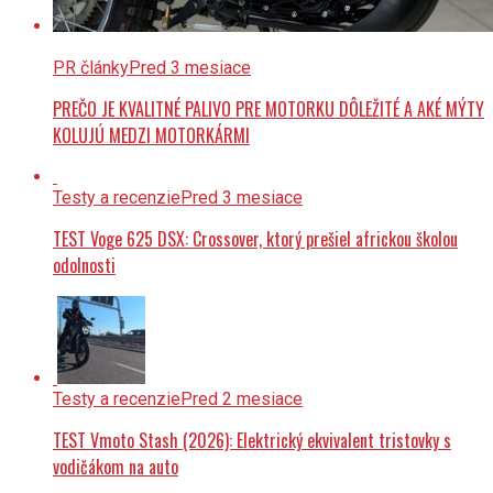
PR články
Pred 3 mesiace
PREČO JE KVALITNÉ PALIVO PRE MOTORKU DÔLEŽITÉ A AKÉ MÝTY
KOLUJÚ MEDZI MOTORKÁRMI
Testy a recenzie
Pred 3 mesiace
TEST Voge 625 DSX: Crossover, ktorý prešiel africkou školou
odolnosti
Testy a recenzie
Pred 2 mesiace
TEST Vmoto Stash (2026): Elektrický ekvivalent tristovky s
vodičákom na auto