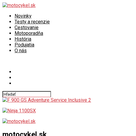
Novinky
Testy a recenzie
Cestovanie
Motoporadňa
História
Podujatia
O nás
Connect with us
motocykel.sk