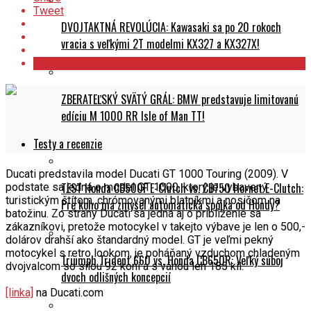
Tweet
DVOJTAKTNÁ REVOLÚCIA: Kawasaki sa po 20 rokoch
vracia s veľkými 2T modelmi KX327 a KX327X!
ZBERATEĽSKÝ SVÄTÝ GRÁL: BMW predstavuje limitovanú
edíciu M 1000 RR Isle of Man TT!
Testy a recenzie
Ducati predstavila model Ducati GT 1000 Touring (2009). V
TEST Honda CB500F E-Clutch vs. CB750 Hornet E-Clutch:
podstate sa jedná o model GT 1000, ktorý je vybavený
turistickým štítom, chrómovanými blatníkmi a nosičom na
Pre koho má zmysel automatická spojka od Hondy?
batožinu. Zo strany Ducati sa jedná aj o priblíženie sa
zákazníkovi, pretože motocykel v takejto výbave je len o 500,-
dolárov drahší ako štandardný model. GT je veľmi pekný
motocykel s retro lookom, je poháňaný vzduchom chladeným
Triumph Trident 660 vs. Honda CB650R: Veľký súboj
dvojvalcom so silou 92 koní a s váhou len 185 kíl.
dvoch odlišných koncepcií
[linka]
na Ducati.com