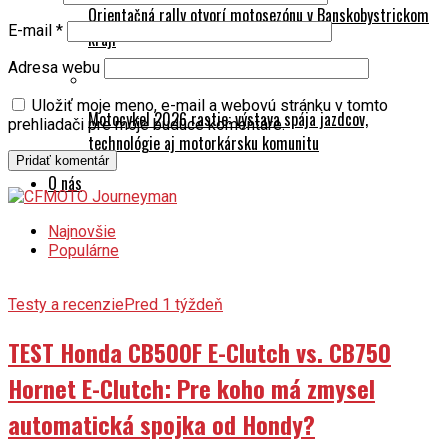
Orientačná rally otvorí motosezónu v Banskobystrickom
E-mail
*
kraji
Adresa webu
Uložiť moje meno, e-mail a webovú stránku v tomto
Motocykel 2026 rastie: výstava spája jazdcov,
prehliadači pre moje budúce komentáre.
technológie aj motorkársku komunitu
O nás
Najnovšie
Populárne
Testy a recenzie
Pred 1 týždeň
TEST Honda CB500F E-Clutch vs. CB750
Hornet E-Clutch: Pre koho má zmysel
automatická spojka od Hondy?