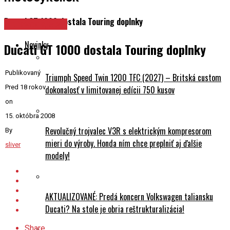
Ducati GT 1000 dostala Touring doplnky
Spravodajstvo
Novinky
Ducati GT 1000 dostala Touring doplnky
Publikovaný
Triumph Speed Twin 1200 TFC (2027) – Britská custom
Pred 18 rokov
dokonalosť v limitovanej edícii 750 kusov
on
15. októbra 2008
Revolučný trojvalec V3R s elektrickým kompresorom
By
mieri do výroby. Honda ním chce preplniť aj ďalšie
sliver
modely!
AKTUALIZOVANÉ: Predá koncern Volkswagen taliansku
Ducati? Na stole je obria reštrukturalizácia!
Share