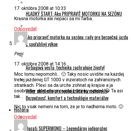
17. októbra 2008 at 10:33
HLADKÝ ŠTART: Ako PRIPRAVIŤ MOTORKU NA SEZÓNU
Krasna motorka ale nepaci sa mi farba..
Odpovedať
Ako pripraviť motorku na sezónu: rady pre bezpečnú jazdu
a spoľahlivý výkon
Pepi
17. októbra 2008 at 14:16
Airbagová vesta: technika zachraňuje životy!
Moc tomu nepomohli… 🙂 Taky nosic uvidite na kazdej
tretej jazdenej GT 1000 v inzeratoch na zahranicnych
strankach. Plexi sa da urcite zohnat aj krajsie a ja
Výber oblečenia pre spolujazdca na motocykli:
osobne by som chromovane blatinky ozelel. 😀 Ta asi
tak…
Bezpečnosť, komfort a technológie materiálov
Nic to vsak nemeni na tom, ze je to nadherna moto. 🙂
História
Odpovedať
Ducati SUPERMONO – Legendárny jednorožec