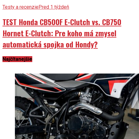
Testy a recenzie
Pred 1 týždeň
TEST Honda CB500F E-Clutch vs. CB750
Hornet E-Clutch: Pre koho má zmysel
automatická spojka od Hondy?
Najčítanejšie