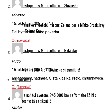
Cestujeme s Motobulharom: Slovinsko
Matooo
16. októbra 2008 at 5:40
Rakúsko s Motobulharom: Zelená perla blízko Bratislavy
– Grüner See
Dal by som si hned povedat
Odpovedať
Cestujeme s Motobulharom: Rakúsko
Puco
Prvý krát do Álp? Slovinsko si zamiluješ
16. októbra 2008 at 7:29
Mňaaaaaam, nádhera. Čistá klasika, retro, chrumkavica.
Motoporadňa
Odpovedať
Na naháči svetom: 245 000 km na Yamahe FZ1N a
nechystá sa skončiť
raptor