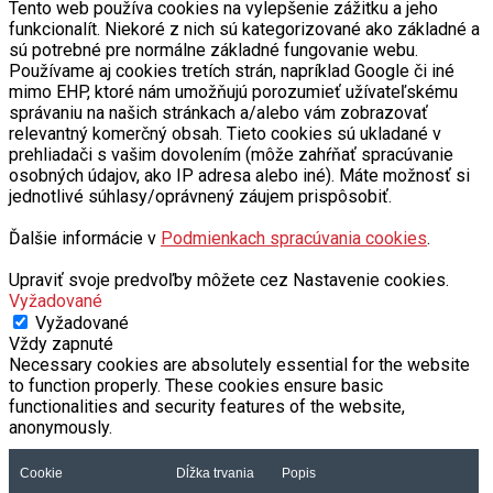
Tento web používa cookies na vylepšenie zážitku a jeho
funkcionalít. Niekoré z nich sú kategorizované ako základné a
sú potrebné pre normálne základné fungovanie webu.
Používame aj cookies tretích strán, napríklad Google či iné
mimo EHP, ktoré nám umožňujú porozumieť užívateľskému
správaniu na našich stránkach a/alebo vám zobrazovať
relevantný komerčný obsah. Tieto cookies sú ukladané v
prehliadači s vašim dovolením (môže zahŕňať spracúvanie
osobných údajov, ako IP adresa alebo iné). Máte možnosť si
jednotlivé súhlasy/oprávnený záujem prispôsobiť.
Ďalšie informácie v
Podmienkach spracúvania cookies
.
Upraviť svoje predvoľby môžete cez Nastavenie cookies.
Vyžadované
Vyžadované
Vždy zapnuté
Necessary cookies are absolutely essential for the website
to function properly. These cookies ensure basic
functionalities and security features of the website,
anonymously.
Cookie
Dĺžka trvania
Popis