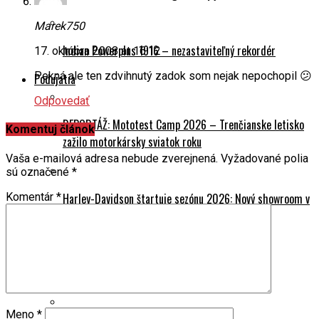
Marek750
Indian Powerplus 1916 – nezastaviteľný rekordér
17. októbra 2008 at 16:12
Pekná ale ten zdvihnutý zadok som nejak nepochopil 😕
Podujatia
Odpovedať
REPORTÁŽ: Mototest Camp 2026 – Trenčianske letisko
Komentuj článok
zažilo motorkársky sviatok roku
Vaša e-mailová adresa nebude zverejnená.
Vyžadované polia
sú označené
*
Komentár
*
Harley-Davidson štartuje sezónu 2026: Nový showroom v
Bratislave a legendárna Experience Tour
CFMOTO MISSION MT 2026 už 9. mája
Meno
*