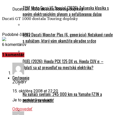
TEST Moto Guzzi V7 Special (2026): Talianska klasika s
Ducati GT 1000 dostala Touring doplnky
novým elektronickým plynom a nefalšovanou dušou
Ducati GT 1000 dostala Touring doplnky
TEST Ducati Monster Plus (6. generácia): Nečakané rande
Podobné články
s naháčom, ktorý vám okamžite ukradne srdce
6 komentárov
1 komentár
DUEL (2026): Honda PCX 125 DX vs. Honda CUV e: –
Oplatí sa už presedlať na mestskú elektriku?
Cestovanie
ZOMBY
15. októbra 2008 at 22:20
Na naháči svetom: 245 000 km na Yamahe FZ1N a
nechystá sa skončiť
Je to proste krasavica
Odpovedať