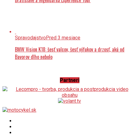
Bratislave a legendárna Experience Tour
Spravodajstvo
Pred 3 mesiace
BMW Vision K18: šesť valcov, šesť výfukov a drzosť, akú od
Bavorov dlho nebolo
Partneri