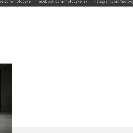
be.com/motocykel
facebook.com/motocykel.sk
instagram.com/motocy