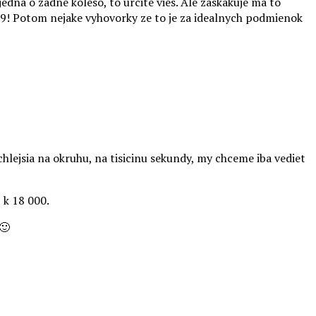
edna o zadne koleso, to urcite vies. Ale zaskakuje ma to
59! Potom nejake vyhovorky ze to je za idealnych podmienok
chlejsia na okruhu, na tisicinu sekundy, my chceme iba vediet
 k 18 000.
🙂