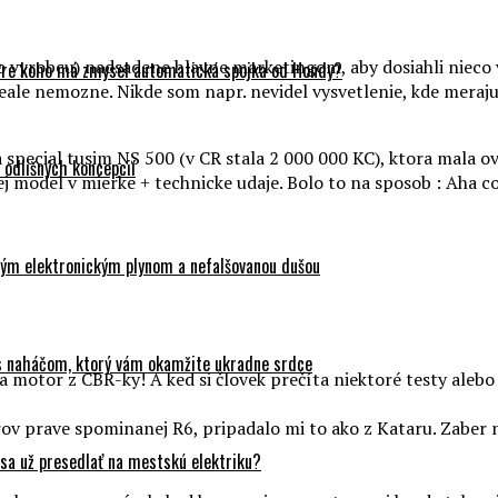
ho vyrobcu) nadsadene hlavne marketingom, aby dosiahli nieco 
Pre koho má zmysel automatická spojka od Hondy?
eale nemozne. Nikde som napr. nevidel vysvetlenie, kde meraj
special tusim NS 500 (v CR stala 2 000 000 KC), ktora mala oval
odlišných koncepcií
 jej model v mierke + technicke udaje. Bolo to na sposob : Aha
ovým elektronickým plynom a nefalšovanou dušou
 s naháčom, ktorý vám okamžite ukradne srdce
 motor z CBR-ky! A ked si človek prečíta niektoré testy alebo s
rov prave spominanej R6, pripadalo mi to ako z Kataru. Zaber
sa už presedlať na mestskú elektriku?