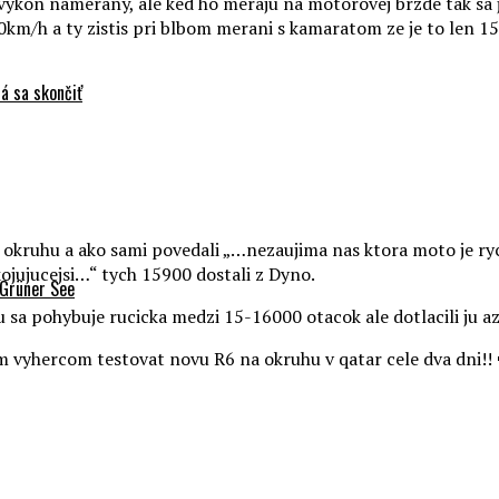
 vykon nameraný, ale ked ho meraju na motorovej brzde tak sa j
km/h a ty zistis pri blbom merani s kamaratom ze je to len 1
á sa skončiť
na okruhu a ako sami povedali „…nezaujima nas ktora moto je ry
okojujucejsi…“ tych 15900 dostali z Dyno.
 Grüner See
u sa pohybuje rucicka medzi 15-16000 otacok ale dotlacili ju az
m vyhercom testovat novu R6 na okruhu v qatar cele dva dni!! 