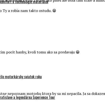
 nie dotlacena k tym 18 000 ako pises ale bola tam stale a mimo
 komfort a technológie materiálov
o Ty a robia nam takto ostudu. 😁
tim pocit hanby, kvoli tomu ako sa predavaju 😁
ilo motorkársky sviatok roku
vlastne nepoznam motorku ktora by sa mi nepacila. Ja sa doka
atislave a legendárna Experience Tour