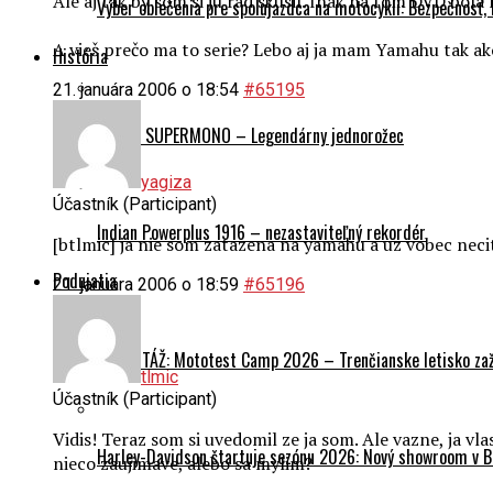
Ale aj tak by som si ju rad skusil. Inak na tom DVD bola
Výber oblečenia pre spolujazdca na motocykli: Bezpečnosť,
A vieš prečo ma to serie? Lebo aj ja mam Yamahu tak ak
História
21. januára 2006 o 18:54
#65195
Ducati SUPERMONO – Legendárny jednorožec
yagiza
Účastník (Participant)
Indian Powerplus 1916 – nezastaviteľný rekordér
[btlmic] ja nie som zatazena na yamahu a uz vobec neci
Podujatia
21. januára 2006 o 18:59
#65196
REPORTÁŽ: Mototest Camp 2026 – Trenčianske letisko zaž
tlmic
Účastník (Participant)
Vidis! Teraz som si uvedomil ze ja som. Ale vazne, ja 
Harley-Davidson štartuje sezónu 2026: Nový showroom v Br
nieco zaujimave, alebo sa mylim?