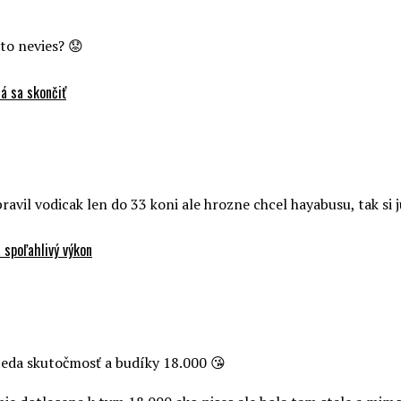
to nevies? 😟
á sa skončiť
avil vodicak len do 33 koni ale hrozne chcel hayabusu, tak si j
 spoľahlivý výkon
 teda skutočmosť a budíky 18.000 😘