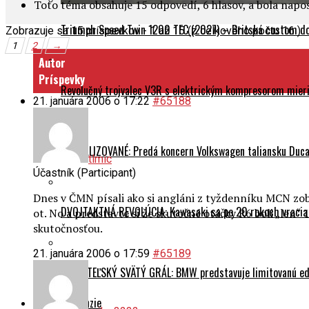
Toto téma obsahuje 15 odpovedí, 6 hlasov, a bola nap
Triumph Speed Twin 1200 TFC (2027) – Britská custom dok
Zobrazuje sa 15 príspevkov - 1 až 15 (z celkového počtu 16 )
1
2
→
Autor
Príspevky
Revolučný trojvalec V3R s elektrickým kompresorom mieri 
21. januára 2006 o 17:22
#65188
AKTUALIZOVANÉ: Predá koncern Volkswagen taliansku Ducati
tlmic
Účastník (Participant)
Dnes v ČMN písali ako si angláni z tyždenníku MCN zobr
DVOJTAKTNÁ REVOLÚCIA: Kawasaki sa po 20 rokoch vracia
ot. No a predstavte si že skutočné otáčky R6 boli „len
skutočnosťou.
21. januára 2006 o 17:59
#65189
ZBERATEĽSKÝ SVÄTÝ GRÁL: BMW predstavuje limitovanú edí
Testy a recenzie