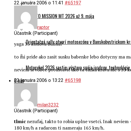
22. januára 2006 o 11:41
#65197
CFMOTO MISSION MT 2026 už 9. mája
raptor
Účastník (Participant)
Orientačná rally otvorí motosezónu v Banskobystrickom kr
yaga 33 konova buzna?
to mi pride ako zasit susku babenke lebo dotycny ma m
Motocykel 2026 rastie: výstava spája jazdcov, technológi
neviem si vobec predstavit ako ta tazka krava ide s 33 k
O nás
22. januára 2006 o 13:22
#65198
milan3232
Účastník (Participant)
tlmic
nezufaj, takto to robia uplne vsetci. Inak neviem
180 km/h a radarom ti nameraju 165 km/h.