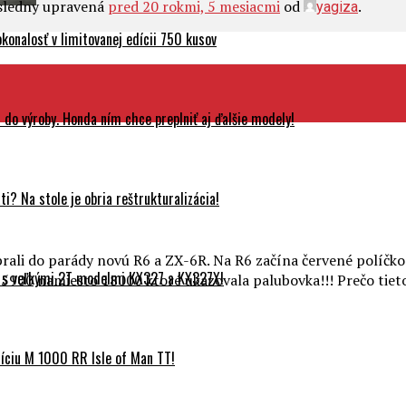
osledny upravená
pred 20 rokmi, 5 mesiacmi
od
.
yagiza
onalosť v limitovanej edícii 750 kusov
do výroby. Honda ním chce preplniť aj ďalšie modely!
? Na stole je obria reštrukturalizácia!
ali do parády novú R6 a ZX-6R. Na R6 začína červené políčko p
 s veľkými 2T modelmi KX327 a KX327X!
“ 15900 namiesto 18000 ktoré ukazovala palubovka!!! Prečo tie
ciu M 1000 RR Isle of Man TT!