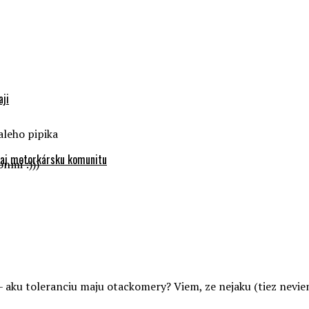
aji
aleho pipika
e aj motorkársku komunitu
onmi :)))
 – aku toleranciu maju otackomery? Viem, ze nejaku (tiez nevi