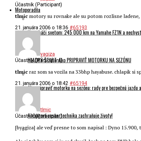
Účastník (Participant)
Motoporadňa
tlmic
motory su rovnake ale su potom rozlisne ladene, 
21. januára 2006 o 18:36
#65193
Na naháči svetom: 245 000 km na Yamahe FZ1N a nechyst
yagiza
HLADKÝ ŠTART: Ako PRIPRAVIŤ MOTORKU NA SEZÓNU
Účastník (Participant)
tlmic
raz som sa vozila na 33bhp hayabuse. chlapik si spr
21. januára 2006 o 18:42
#65194
Ako pripraviť motorku na sezónu: rady pre bezpečnú jazdu a
tlmic
Airbagová vesta: technika zachraňuje životy!
Účastník (Participant)
[byagiza] ale veď presne to som napisal : Dyno 15.900,