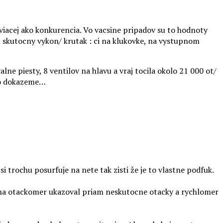
viacej ako konkurencia. Vo vacsine pripadov su to hodnoty
u skutocny vykon/ krutak : ci na klukovke, na vystupnom
ne piesty, 8 ventilov na hlavu a vraj tocila okolo 21 000 ot/
 co dokazeme…
i trochu posurfuje na nete tak zisti že je to vlastne podfuk.
 na otackomer ukazoval priam neskutocne otacky a rychlomer