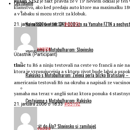
milan 3232
je fakt pravda ze v TP neviem odkial je ten
Cestovanie
klamstvo, ako ked predaju auto ktore ma maximalku 180
a v labaku si mozu strcit za klobuk.
Na naháči svetom: 245 000 km na Yamahe FZ1N a nechyst
21. januára 2006 o 18:32
#65191
yagiza
Cestujeme s Motobulharom: Slovinsko
Účastník (Participant)
tlmic
tu R6 a ninju testovali na ceste vo francii a nie 
ktora je vzrusujucejsia a s ktoru zivot bude lahsi a usp
Rakúsko s Motobulharom: Zelená perla blízko Bratislavy –
americania testovali R6 na okruhu a napisali ze vacsino
yamaha ma teraz v anglii sutaz ktora ponuka 4 stastny
Cestujeme s Motobulharom: Rakúsko
21. januára 2006 o 18:33
#65192
Prvý krát do Álp? Slovinsko si zamiluješ
yagiza