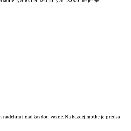
riadne rychlo. Len ked to tych 18.000 nie je- 😁
zem nadchnut nad kazdou-vazne. Na kazdej motke je predsa