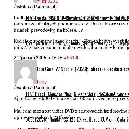
milan3232
Účastník (Participant)
Podla mna su vsetky tieto udaje (myslim si, ze u kazde
TEST Honda CB500F E-Clutch vs. CB750 Hornet E-Clutch: 
merane za idealnych podmienok a v labaku, ktore su v r
hriadeli prevodovky, na kolese… ?
Ked si uz spomenul max. otacky – Honda kedysi vyrobila 
Triumph Trident 660 vs. Honda CB650R: Veľký súboj dvoch 
min. Ale nazivo som ju nikde nevidel, iba mam v kancli
21. januára 2006 o 18:18
#65190
TEST Moto Guzzi V7 Special (2026): Talianska klasika s n
tlmic
Účastník (Participant)
TEST Ducati Monster Plus (6. generácia): Nečakané rande
Aj o Hornete 600 tvrdia ze ma 100 koní, ved je to predsa
Mal som moznost vidiet DVD z testovacich jazd novina
uplne normalnych 230km/h.
DUEL (2026): Honda PCX 125 DX vs. Honda CUV e: – Oplatí 