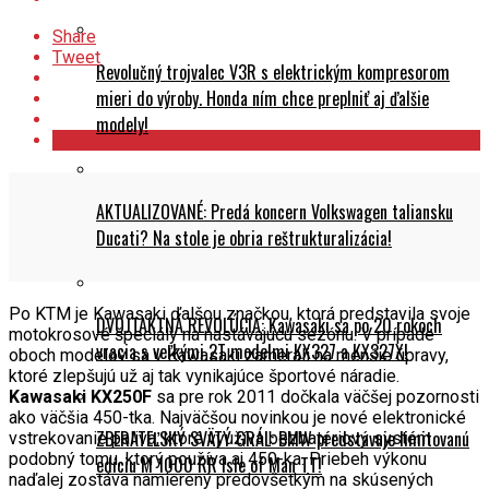
Share
Tweet
Revolučný trojvalec V3R s elektrickým kompresorom
mieri do výroby. Honda ním chce preplniť aj ďalšie
modely!
AKTUALIZOVANÉ: Predá koncern Volkswagen taliansku
Ducati? Na stole je obria reštrukturalizácia!
Po KTM je Kawasaki ďalšou značkou, ktorá predstavila svoje
DVOJTAKTNÁ REVOLÚCIA: Kawasaki sa po 20 rokoch
motokrosové špeciály na nastávajúcu sezónu. V prípade
vracia s veľkými 2T modelmi KX327 a KX327X!
oboch modelov sa v Kawasaki zamerali na menšie úpravy,
ktoré zlepšujú už aj tak vynikajúce športové náradie.
Kawasaki KX250F
sa pre rok 2011 dočkala väčšej pozornosti
ako väčšia 450-tka. Najväčšou novinkou je nové elektronické
ZBERATEĽSKÝ SVÄTÝ GRÁL: BMW predstavuje limitovanú
vstrekovanie paliva, ktoré využíva bezbatériový systém
podobný tomu, ktorý používa aj 450-ka. Priebeh výkonu
edíciu M 1000 RR Isle of Man TT!
naďalej zostáva namierený predovšetkým na skúsených