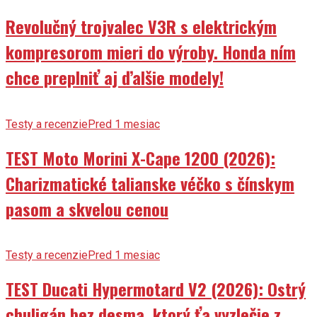
Revolučný trojvalec V3R s elektrickým
kompresorom mieri do výroby. Honda ním
chce preplniť aj ďalšie modely!
Testy a recenzie
Pred 1 mesiac
TEST Moto Morini X-Cape 1200 (2026):
Charizmatické talianske véčko s čínskym
pasom a skvelou cenou
Testy a recenzie
Pred 1 mesiac
TEST Ducati Hypermotard V2 (2026): Ostrý
chuligán bez desma, ktorý ťa vyzlečie z