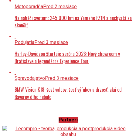
Motoporadňa
Pred 2 mesiace
Na naháči svetom: 245 000 km na Yamahe FZ1N a nechystá sa
skončiť
Podujatia
Pred 3 mesiace
Harley-Davidson štartuje sezónu 2026: Nový showroom v
Bratislave a legendárna Experience Tour
Spravodajstvo
Pred 3 mesiace
BMW Vision K18: šesť valcov, šesť výfukov a drzosť, akú od
Bavorov dlho nebolo
Partneri