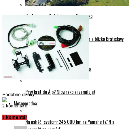
Motor 450-ky sa dočkal len drobných úprav
Cestujeme s Motobulharom: Slovinsko
Rakúsko s Motobulharom: Zelená perla blízko Bratislavy
– Grüner See
Cestujeme s Motobulharom: Rakúsko
Kalibračný kit na KX250F
Prvý krát do Álp? Slovinsko si zamiluješ
Podobné články
Motoporadňa
2 komentáre
1 komentár
Na naháči svetom: 245 000 km na Yamahe FZ1N a
nechystá sa skončiť