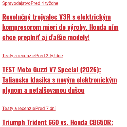
Spravodajstvo
Pred 4 týždne
Revolučný trojvalec V3R s elektrickým
kompresorom mieri do výroby. Honda ním
chce preplniť aj ďalšie modely!
Testy a recenzie
Pred 2 týždne
TEST Moto Guzzi V7 Special (2026):
Talianska klasika s novým elektronickým
plynom a nefalšovanou dušou
Testy a recenzie
Pred 7 dní
Triumph Trident 660 vs. Honda CB650R: