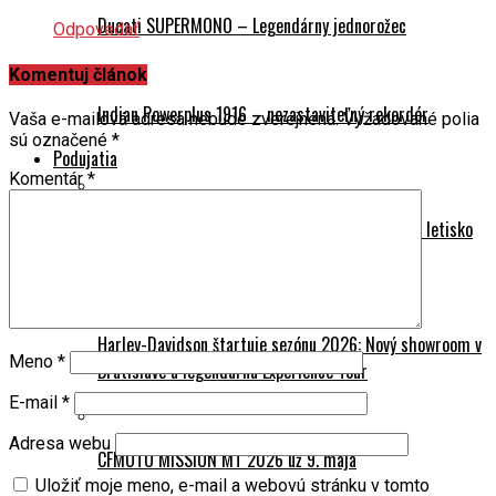
Ducati SUPERMONO – Legendárny jednorožec
Odpovedať
Komentuj článok
Indian Powerplus 1916 – nezastaviteľný rekordér
Vaša e-mailová adresa nebude zverejnená.
Vyžadované polia
sú označené
*
Podujatia
Komentár
*
REPORTÁŽ: Mototest Camp 2026 – Trenčianske letisko
zažilo motorkársky sviatok roku
Harley-Davidson štartuje sezónu 2026: Nový showroom v
Meno
*
Bratislave a legendárna Experience Tour
E-mail
*
Adresa webu
CFMOTO MISSION MT 2026 už 9. mája
Uložiť moje meno, e-mail a webovú stránku v tomto