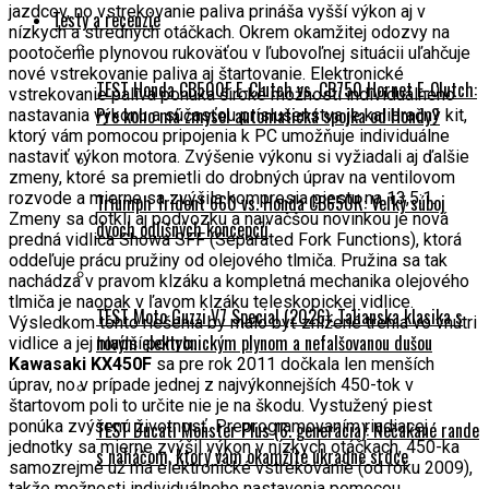
jazdcov, no vstrekovanie paliva prináša vyšší výkon aj v
Testy a recenzie
nízkych a stredných otáčkach. Okrem okamžitej odozvy na
pootočenie plynovou rukoväťou v ľubovoľnej situácii uľahčuje
nové vstrekovanie paliva aj štartovanie. Elektronické
TEST Honda CB500F E-Clutch vs. CB750 Hornet E-Clutch:
vstrekovanie paliva ponúka široké možnosti individuálneho
Pre koho má zmysel automatická spojka od Hondy?
nastavania výkonu a súčasťou príslušenstva je kalibračný kit,
ktorý vám pomocou pripojenia k PC umožňuje individuálne
nastaviť výkon motora. Zvýšenie výkonu si vyžiadali aj ďalšie
zmeny, ktoré sa premietli do drobných úprav na ventilovom
rozvode a mierne sa zvýšila kompresia piestu na 13,5:1.
Triumph Trident 660 vs. Honda CB650R: Veľký súboj
Zmeny sa dotkli aj podvozku a najväčšou novinkou je nová
dvoch odlišných koncepcií
predná vidlica Showa SFF (Separated Fork Functions), ktorá
oddeľuje prácu pružiny od olejového tlmiča. Pružina sa tak
nachádza v pravom klzáku a kompletná mechanika olejového
tlmiča je naopak v ľavom klzáku teleskopickej vidlice.
TEST Moto Guzzi V7 Special (2026): Talianska klasika s
Výsledkom tohto riešenia by malo byť znížené trenia vo vnútri
novým elektronickým plynom a nefalšovanou dušou
vidlice a jej hladší pohyb.
Kawasaki KX450F
sa pre rok 2011 dočkala len menších
úprav, no v prípade jednej z najvýkonnejších 450-tok v
štartovom poli to určite nie je na škodu. Vystužený piest
ponúka zvýšenú životnosť. Preprogramovaním riadiacej
TEST Ducati Monster Plus (6. generácia): Nečakané rande
jednotky sa mierne zvýšil výkon v nízkych otáčkach, 450-ka
s naháčom, ktorý vám okamžite ukradne srdce
samozrejme už má elektronické vstrekovanie (od roku 2009),
takže možnosti individuálneho nastavenia pomocou