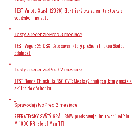
TEST Vmoto Stash (2026): Elektrický ekvivalent tristovky s
vodičákom na auto
Testy a recenzie
Pred 3 mesiace
TEST Voge 625 DSX: Crossover, ktorý prešiel africkou školou
odolnosti
Testy a recenzie
Pred 2 mesiace
TEST Benda Chinchilla 350 CVT: Mestský chuligán, ktorý posiela
skútre do dôchodku
Spravodajstvo
Pred 2 mesiace
ZBERATEĽSKÝ SVÄTÝ GRÁL: BMW predstavuje limitovanú edíciu
M 1000 RR Isle of Man TT!