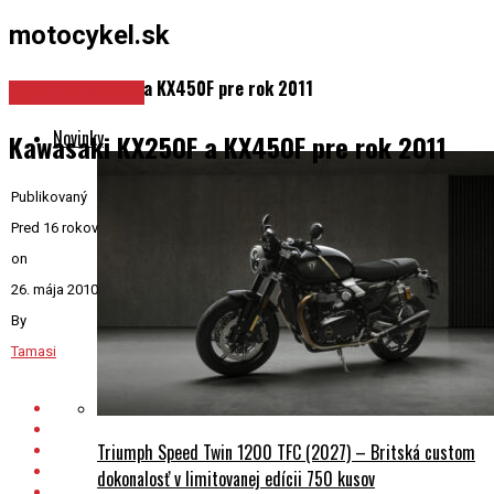
motocykel.sk
Kawasaki KX250F a KX450F pre rok 2011
Spravodajstvo
Novinky
Kawasaki KX250F a KX450F pre rok 2011
Publikovaný
Pred 16 rokov
on
26. mája 2010
By
Tamasi
Triumph Speed Twin 1200 TFC (2027) – Britská custom
dokonalosť v limitovanej edícii 750 kusov