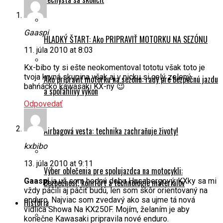
Gaaspi
HLADKÝ ŠTART: Ako PRIPRAVIŤ MOTORKU NA SEZÓNU
11. júla 2010 at 8:03
Kx-bibo ty si ešte neokomentoval tototu však toto je
tvoja krvná skupina však aj v nicku si celý zelený
Ako pripraviť motorku na sezónu: rady pre bezpečnú jazdu
bahńácko kawasaki KX-ný 😉
a spoľahlivý výkon
Odpovedať
Airbagová vesta: technika zachraňuje životy!
kxbibo
13. júla 2010 at 9:11
Výber oblečenia pre spolujazdca na motocykli:
Gaaspi
ja už som hodnú dobu Husabergový. KXky sa mi
Bezpečnosť, komfort a technológie materiálov
vždy páčili aj páčiť budú, len som skôr orientovaný na
enduro. Najviac som zvedavý ako sa ujme tá nová
História
vidlica Showa Na KX250F. Mojím, želaním je aby
konečne Kawasaki pripravila nové enduro.