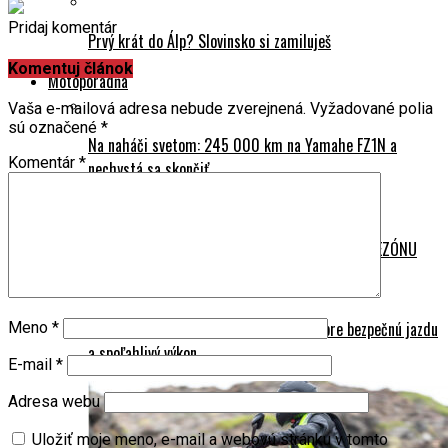
Pridaj komentár
Prvý krát do Álp? Slovinsko si zamiluješ
Komentuj článok
Motoporadňa
Vaša e-mailová adresa nebude zverejnená.
Vyžadované polia
sú označené
*
Na naháči svetom: 245 000 km na Yamahe FZ1N a
Komentár
*
nechystá sa skončiť
HLADKÝ ŠTART: Ako PRIPRAVIŤ MOTORKU NA SEZÓNU
Ako pripraviť motorku na sezónu: rady pre bezpečnú jazdu
Meno
*
a spoľahlivý výkon
E-mail
*
Adresa webu
Uložiť moje meno, e-mail a webovú stránku v tomto