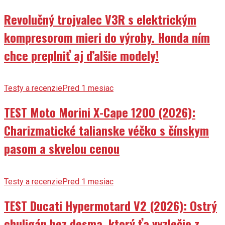
Revolučný trojvalec V3R s elektrickým
kompresorom mieri do výroby. Honda ním
chce preplniť aj ďalšie modely!
Testy a recenzie
Pred 1 mesiac
TEST Moto Morini X-Cape 1200 (2026):
Charizmatické talianske véčko s čínskym
pasom a skvelou cenou
Testy a recenzie
Pred 1 mesiac
TEST Ducati Hypermotard V2 (2026): Ostrý
chuligán bez desma, ktorý ťa vyzlečie z