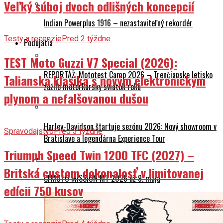
Veľký súboj dvoch odlišných koncepcií
Indian Powerplus 1916 – nezastaviteľný rekordér
Testy a recenzie
Pred 2 týždne
Podujatia
TEST Moto Guzzi V7 Special (2026):
REPORTÁŽ: Mototest Camp 2026 – Trenčianske letisko
Talianska klasika s novým elektronickým
zažilo motorkársky sviatok roku
plynom a nefalšovanou dušou
Harley-Davidson štartuje sezónu 2026: Nový showroom v
Spravodajstvo
Pred 3 týždne
Bratislave a legendárna Experience Tour
Triumph Speed Twin 1200 TFC (2027) –
Britská custom dokonalosť v limitovanej
CFMOTO MISSION MT 2026 už 9. mája
edícii 750 kusov