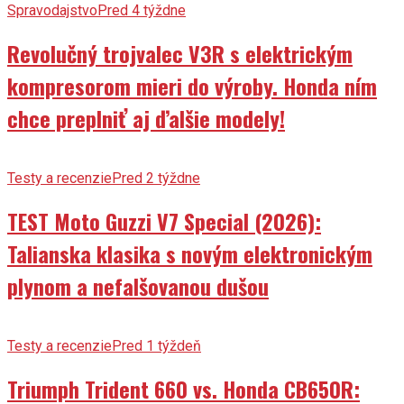
Spravodajstvo
Pred 4 týždne
Revolučný trojvalec V3R s elektrickým
kompresorom mieri do výroby. Honda ním
chce preplniť aj ďalšie modely!
Testy a recenzie
Pred 2 týždne
TEST Moto Guzzi V7 Special (2026):
Talianska klasika s novým elektronickým
plynom a nefalšovanou dušou
Testy a recenzie
Pred 1 týždeň
Triumph Trident 660 vs. Honda CB650R: