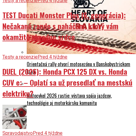
Testy a recenzie
Pred 4 týždne
TEST Ducati Monster Plus (6. generácia):
Nečakané rande s naháčom, ktorý vám
okamžite ukradne srdce
Testy a recenzie
Pred 4 týždne
Orientačná rally otvorí motosezónu v Banskobystrickom
DUEL (2026): Honda PCX 125 DX vs. Honda
kraji
CUV e: – Oplatí sa už presedlať na mestskú
elektriku?
Motocykel 2026 rastie: výstava spája jazdcov,
technológie aj motorkársku komunitu
O nás
Spravodajstvo
Pred 4 týždne