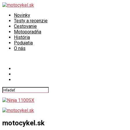
Novinky
Testy a recenzie
Cestovanie
Motoporadňa
História
Podujatia
O nás
Connect with us
motocykel.sk