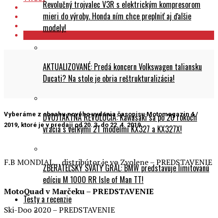
Revolučný trojvalec V3R s elektrickým kompresorom
mieri do výroby. Honda ním chce preplniť aj ďalšie
modely!
AKTUALIZOVANÉ: Predá koncern Volkswagen taliansku
Ducati? Na stole je obria reštrukturalizácia!
Vyberáme z obsahu nového vydania časopisu Motomagazin 4 /
DVOJTAKTNÁ REVOLÚCIA: Kawasaki sa po 20 rokoch
2019, ktoré je v predaji od 20. 3. do 22. 4. 2019.
vracia s veľkými 2T modelmi KX327 a KX327X!
F.B MONDIAL… distribútor je vo Zvolene – PREDSTAVENIE
ZBERATEĽSKÝ SVÄTÝ GRÁL: BMW predstavuje limitovanú
edíciu M 1000 RR Isle of Man TT!
MotoQuad v Marčeku – PREDSTAVENIE
Testy a recenzie
Ski-Doo 2020 – PREDSTAVENIE