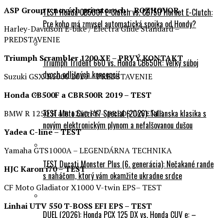
ASP Group v nových priestoroch – ROZHOVOR
TEST Honda CB500F E-Clutch vs. CB750 Hornet E-Clutch:
Pre koho má zmysel automatická spojka od Hondy?
Harley-Davidson E-bike / Electra Glide Standard –
PREDSTAVENIE
Triumph Scrambler 1200 XE – PRVÝ KONTAKT
Triumph Trident 660 vs. Honda CB650R: Veľký súboj
dvoch odlišných koncepcií
Suzuki GSX-R1000 2019 – PREDSTAVENIE
Honda CB500F a CBR500R 2019 – TEST
TEST Moto Guzzi V7 Special (2026): Talianska klasika s
BMW R 1250 R a R 1250 RS – PREDSTAVENIE
novým elektronickým plynom a nefalšovanou dušou
Yadea C-line – TEST
Yamaha GTS1000A – LEGENDÁRNA TECHNIKA
TEST Ducati Monster Plus (6. generácia): Nečakané rande
HJC Karon i70 – TEST
s naháčom, ktorý vám okamžite ukradne srdce
CF Moto Gladiator X1000 V-twin EPS– TEST
Linhai UTV 550 T-BOSS EFI EPS – TEST
DUEL (2026): Honda PCX 125 DX vs. Honda CUV e: –