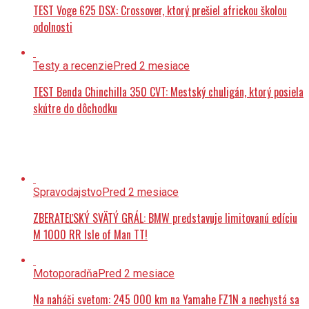
TEST Voge 625 DSX: Crossover, ktorý prešiel africkou školou
odolnosti
Testy a recenzie
Pred 2 mesiace
TEST Benda Chinchilla 350 CVT: Mestský chuligán, ktorý posiela
skútre do dôchodku
Spravodajstvo
Pred 2 mesiace
ZBERATEĽSKÝ SVÄTÝ GRÁL: BMW predstavuje limitovanú edíciu
M 1000 RR Isle of Man TT!
Motoporadňa
Pred 2 mesiace
Na naháči svetom: 245 000 km na Yamahe FZ1N a nechystá sa