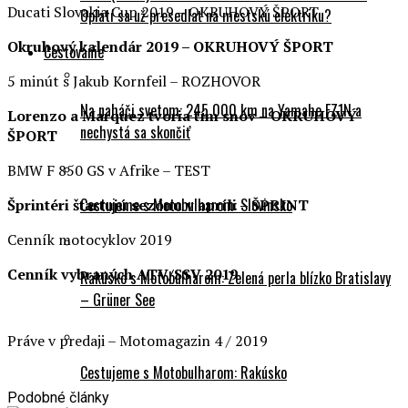
Ducati Slovakia Cup 2019 – OKRUHOVÝ ŠPORT
Oplatí sa už presedlať na mestskú elektriku?
Okruhový kalendár 2019 – OKRUHOVÝ ŠPORT
Cestovanie
5 minút s Jakub Kornfeil – ROZHOVOR
Na naháči svetom: 245 000 km na Yamahe FZ1N a
Lorenzo a Marquez tvoria tím snov – OKRUHOVÝ
nechystá sa skončiť
ŠPORT
BMW F 850 GS v Afrike – TEST
Cestujeme s Motobulharom: Slovinsko
Šprintéri štartujú sezónu v apríli – ŠPRINT
Cenník motocyklov 2019
Cenník vybraných ATV/SSV 2019
Rakúsko s Motobulharom: Zelená perla blízko Bratislavy
– Grüner See
Práve v predaji – Motomagazin 4 / 2019
Cestujeme s Motobulharom: Rakúsko
Podobné články