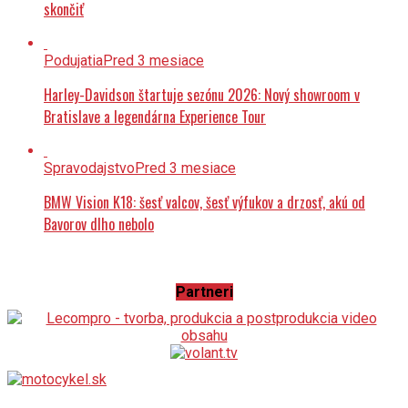
skončiť
Podujatia
Pred 3 mesiace
Harley-Davidson štartuje sezónu 2026: Nový showroom v
Bratislave a legendárna Experience Tour
Spravodajstvo
Pred 3 mesiace
BMW Vision K18: šesť valcov, šesť výfukov a drzosť, akú od
Bavorov dlho nebolo
Partneri