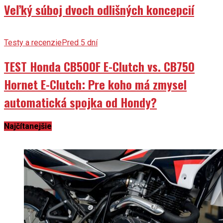
Veľký súboj dvoch odlišných koncepcií
Testy a recenzie
Pred 5 dní
TEST Honda CB500F E-Clutch vs. CB750
Hornet E-Clutch: Pre koho má zmysel
automatická spojka od Hondy?
Najčítanejšie