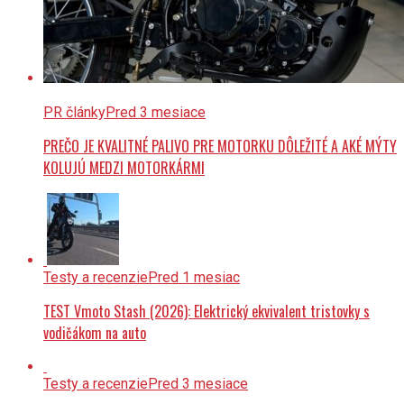
PR články
Pred 3 mesiace
PREČO JE KVALITNÉ PALIVO PRE MOTORKU DÔLEŽITÉ A AKÉ MÝTY
KOLUJÚ MEDZI MOTORKÁRMI
Testy a recenzie
Pred 1 mesiac
TEST Vmoto Stash (2026): Elektrický ekvivalent tristovky s
vodičákom na auto
Testy a recenzie
Pred 3 mesiace