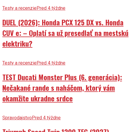
Testy a recenzie
Pred 4 týždne
DUEL (2026): Honda PCX 125 DX vs. Honda
CUV e: – Oplatí sa už presedlať na mestskú
elektriku?
Testy a recenzie
Pred 4 týždne
TEST Ducati Monster Plus (6. generácia):
Nečakané rande s naháčom, ktorý vám
okamžite ukradne srdce
Spravodajstvo
Pred 4 týždne
Triumph Speed Twin 1200 TFC (2027) –