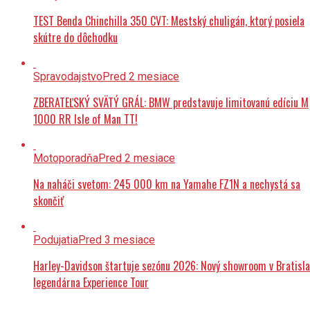
TEST Benda Chinchilla 350 CVT: Mestský chuligán, ktorý posiela
skútre do dôchodku
Spravodajstvo
Pred 2 mesiace
ZBERATEĽSKÝ SVÄTÝ GRÁL: BMW predstavuje limitovanú edíciu M
1000 RR Isle of Man TT!
Motoporadňa
Pred 2 mesiace
Na naháči svetom: 245 000 km na Yamahe FZ1N a nechystá sa
skončiť
Podujatia
Pred 3 mesiace
Harley-Davidson štartuje sezónu 2026: Nový showroom v Bratisla
legendárna Experience Tour