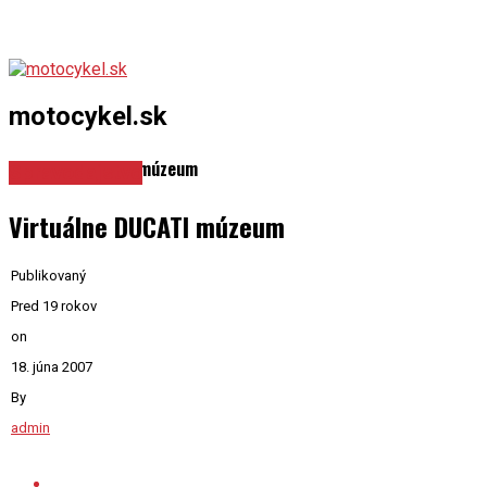
motocykel.sk
Virtuálne DUCATI múzeum
Spravodajstvo
Virtuálne DUCATI múzeum
Publikovaný
Pred 19 rokov
on
18. júna 2007
By
admin