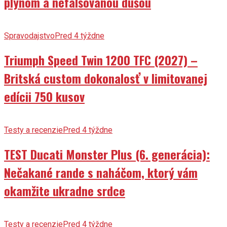
plynom a nefalšovanou dušou
Spravodajstvo
Pred 4 týždne
Triumph Speed Twin 1200 TFC (2027) –
Britská custom dokonalosť v limitovanej
edícii 750 kusov
Testy a recenzie
Pred 4 týždne
TEST Ducati Monster Plus (6. generácia):
Nečakané rande s naháčom, ktorý vám
okamžite ukradne srdce
Testy a recenzie
Pred 4 týždne