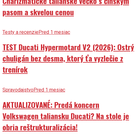
Charizmatické talianske véčko s čínskym
pasom a skvelou cenou
Testy a recenzie
Pred 1 mesiac
TEST Ducati Hypermotard V2 (2026): Ostrý
chuligán bez desma, ktorý ťa vyzlečie z
trenírok
Spravodajstvo
Pred 1 mesiac
AKTUALIZOVANÉ: Predá koncern
Volkswagen taliansku Ducati? Na stole je
obria reštrukturalizácia!