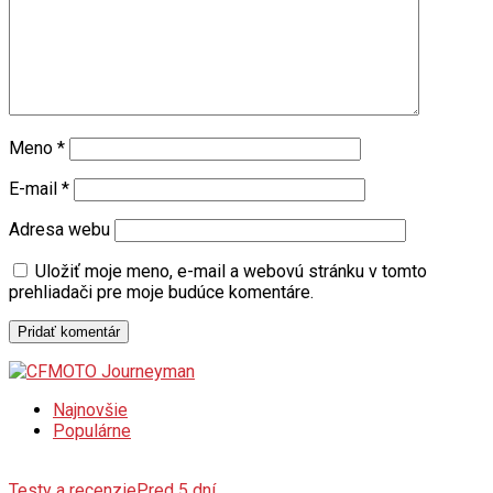
Meno
*
E-mail
*
Adresa webu
Uložiť moje meno, e-mail a webovú stránku v tomto
prehliadači pre moje budúce komentáre.
Najnovšie
Populárne
Testy a recenzie
Pred 5 dní