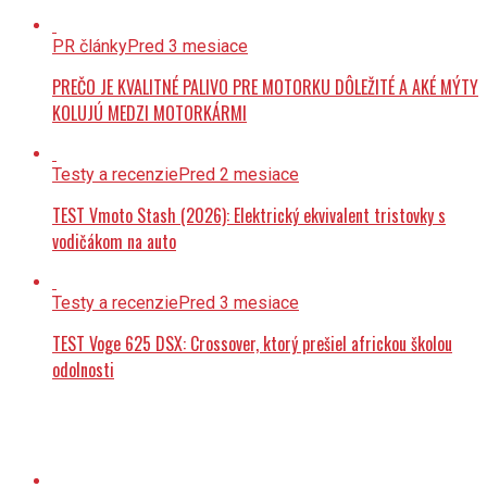
PR články
Pred 3 mesiace
PREČO JE KVALITNÉ PALIVO PRE MOTORKU DÔLEŽITÉ A AKÉ MÝTY
KOLUJÚ MEDZI MOTORKÁRMI
Testy a recenzie
Pred 2 mesiace
TEST Vmoto Stash (2026): Elektrický ekvivalent tristovky s
vodičákom na auto
Testy a recenzie
Pred 3 mesiace
TEST Voge 625 DSX: Crossover, ktorý prešiel africkou školou
odolnosti
Testy a recenzie
Pred 2 mesiace