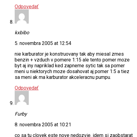
Odpovedať
kxbibo
5. novembra 2005 at 12:54
nie karburator je konstruovany tak aby miesal zmes
benzin + vzduch v pomere 1:15 ale tento pomer moze
byt aj iny napriklad ked zapneme sytic tak sa pomer
meni u niektorych moze dosahovat aj pomer 1:5 a tiez
sa meni ak ma karburator akceleracnu pumpu.
Odpovedať
Furby
8. novembra 2005 at 10:21
co sa tu clovek este nove nedozvie. idem si zaobstarat
KN filter do mojej jawasaki
F!