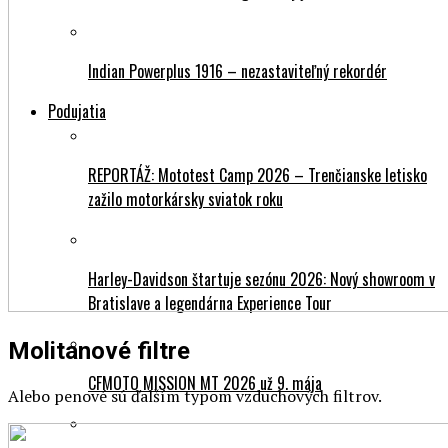
Indian Powerplus 1916 – nezastaviteľný rekordér
Podujatia
REPORTÁŽ: Mototest Camp 2026 – Trenčianske letisko
zažilo motorkársky sviatok roku
Harley-Davidson štartuje sezónu 2026: Nový showroom v
Bratislave a legendárna Experience Tour
Molitanové filtre
CFMOTO MISSION MT 2026 už 9. mája
Alebo penové sú ďalším typom vzduchových filtrov.
Orientačná rally otvorí motosezónu v Banskobystrickom