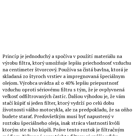
Princíp je jednoduchý a spočíva v použití materiálu na
výrobu filtra, ktorý umožňuje lepšiu priechodnosť vzduchu
na centimeter štvorcový. Používa sa čistá bavlna, ktorá je
skladaná zo štyroch vrstiev a impregnovaná špeciálnym
olejom. Výrobca uvádza až o 40% lepšiu priepustnosť
vzduchu oproti sériovému filtru s tým, že je ovplyvnená
veľkosť odfiltrovaných častíc. Ďalšou výhodou je, že vám
stačí kúpiť si jeden filter, ktorý vydrží po celú dobu
životnosti vášho motocykla, ale za predpokladu, že sa oňho
budete starať. Predovšetkým musí byť napustený v
roztoku špeciálneho oleja, inak stráca vlastnosti kvôli
ktorým ste si ho kúpili. Práve tento roztok je filtračným
médiom. Nákupné ceny týchto filtrov sú vyššie vďaka