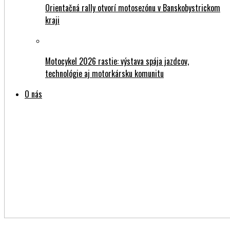
kraji
Motocykel 2026 rastie: výstava spája jazdcov,
technológie aj motorkársku komunitu
O nás
V poslednej dobe sa ich používanie stále viac rozširuje.