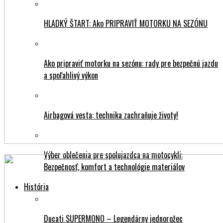
HLADKÝ ŠTART: Ako PRIPRAVIŤ MOTORKU NA SEZÓNU
Ako pripraviť motorku na sezónu: rady pre bezpečnú jazdu
a spoľahlivý výkon
Airbagová vesta: technika zachraňuje životy!
Výber oblečenia pre spolujazdca na motocykli:
Bezpečnosť, komfort a technológie materiálov
História
Ducati SUPERMONO – Legendárny jednorožec