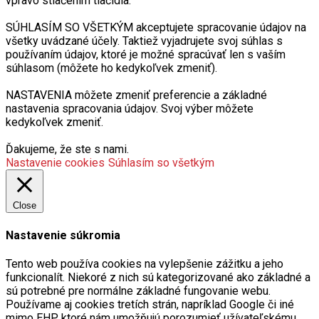
SÚHLASÍM SO VŠETKÝM akceptujete spracovanie údajov na
všetky uvádzané účely. Taktiež vyjadrujete svoj súhlas s
používaním údajov, ktoré je možné spracúvať len s vaším
súhlasom (môžete ho kedykoľvek zmeniť).
NASTAVENIA môžete zmeniť preferencie a základné
nastavenia spracovania údajov. Svoj výber môžete
kedykoľvek zmeniť.
Ďakujeme, že ste s nami.
Nastavenie cookies
Súhlasím so všetkým
Close
Nastavenie súkromia
Tento web používa cookies na vylepšenie zážitku a jeho
funkcionalít. Niekoré z nich sú kategorizované ako základné a
sú potrebné pre normálne základné fungovanie webu.
Používame aj cookies tretích strán, napríklad Google či iné
mimo EHP, ktoré nám umožňujú porozumieť užívateľskému
správaniu na našich stránkach a/alebo vám zobrazovať