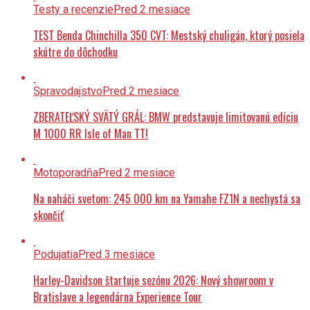
TEST Benda Chinchilla 350 CVT: Mestský chuligán, ktorý posiela
skútre do dôchodku
Spravodajstvo
Pred 2 mesiace
ZBERATEĽSKÝ SVÄTÝ GRÁL: BMW predstavuje limitovanú edíciu
M 1000 RR Isle of Man TT!
Motoporadňa
Pred 2 mesiace
Na naháči svetom: 245 000 km na Yamahe FZ1N a nechystá sa
skončiť
Podujatia
Pred 3 mesiace
Harley-Davidson štartuje sezónu 2026: Nový showroom v
Bratislave a legendárna Experience Tour