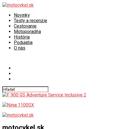
Novinky
Testy a recenzie
Cestovanie
Motoporadňa
História
Podujatia
O nás
Connect with us
motocykel.sk