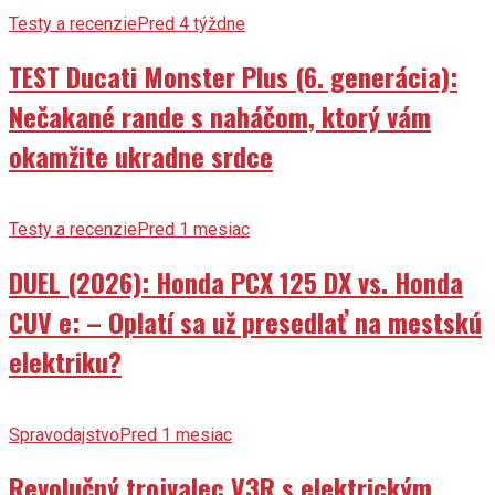
Testy a recenzie
Pred 4 týždne
TEST Ducati Monster Plus (6. generácia):
Nečakané rande s naháčom, ktorý vám
okamžite ukradne srdce
Testy a recenzie
Pred 1 mesiac
DUEL (2026): Honda PCX 125 DX vs. Honda
CUV e: – Oplatí sa už presedlať na mestskú
elektriku?
Spravodajstvo
Pred 1 mesiac
Revolučný trojvalec V3R s elektrickým