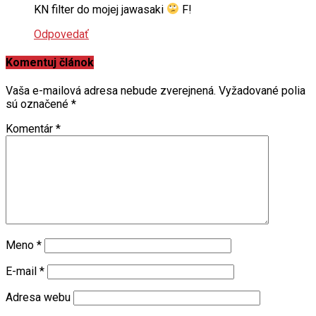
Odpovedať
Komentuj článok
Vaša e-mailová adresa nebude zverejnená.
Vyžadované polia
sú označené
*
Komentár
*
Meno
*
E-mail
*
Adresa webu
Uložiť moje meno, e-mail a webovú stránku v tomto