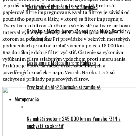
Cestujeme s Motobulharom: Slovinsko
papierové filtre impregnované. Kvalita filtrov je závislá od
použitého papieru a látky, v ktorej sa filter impregnuje.
Tvary týchto filtrov sú rôzne a sú závislé na tvare air boxu.
Rakúsko s Motobulharom: Zelená perla blízko Bratislavy
Interval výmeny je závislý od prašnosti prostredia, v
– Grüner See
ktorom sa pohybujete. Pri prevádzke v bežných mestských
podmienkach je nutné urobiť výmenu po cca 18 000 km.
Raz do roka je dobré filter vyčistiť. Čistenie sa vykonáva
vyfúkaním filtra stlačeným vzduchom proti smeru sania.
Cestujeme s Motobulharom: Rakúsko
Pri kúpe je dobré sa radšej držať zabehnutých a
osvedčených značiek – napr. Vesrah. Na obr. 1 a 2 sú
zachytené príklady papierových filtrov.
Prvý krát do Álp? Slovinsko si zamiluješ
Motoporadňa
Na naháči svetom: 245 000 km na Yamahe FZ1N a
nechystá sa skončiť