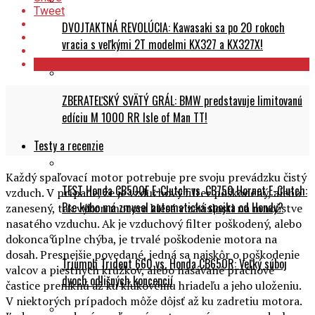
DVOJTAKTNÁ REVOLÚCIA: Kawasaki sa po 20 rokoch
vracia s veľkými 2T modelmi KX327 a KX327X!
ZBERATEĽSKÝ SVÄTÝ GRÁL: BMW predstavuje limitovanú
edíciu M 1000 RR Isle of Man TT!
Testy a recenzie
Každý spaľovací motor potrebuje pre svoju prevádzku čistý
TEST Honda CB500F E-Clutch vs. CB750 Hornet E-Clutch:
vzduch. V prípade, že je vzduchový filter poškodený, alebo
Pre koho má zmysel automatická spojka od Hondy?
zanesený, tak výkon motora klesá v závislosti na množstve
nasatého vzduchu. Ak je vzduchový filter poškodený, alebo
dokonca úplne chýba, je trvalé poškodenie motora na
dosah. Presnejšie povedané, jedná sa najskôr o poškodenie
Triumph Trident 660 vs. Honda CB650R: Veľký súboj
valcov a piestnych krúžkov, alebo nasávané prachové
dvoch odlišných koncepcií
častice preniknú až ku kľukovému hriadeľu a jeho uloženiu.
V niektorých prípadoch môže dôjsť až ku zadretiu motora.
Ľudovo povedané, spaľovací motor nasáva zmes vzduchu a