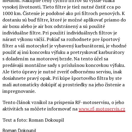
vysokej životnosti. Tieto filtre je tiež nutné čistiť cca po
1000 km. Čistenie je podobné ako pri filtroch penových. K
dostaniu sú buď filtre, ktoré je možné aplikovať priamo do
air boxu alebo je air box odstránený a sú použité
individuálne filtre. Pri použití individuálnych filtrov je
nárast výkonu väčší. Pokiaľ sa rozhodnete pre športový
filter a váš motocykel je vybavený karburátormi, je vhodné
použiť aj inú koncovku výfuku a pretryskovať karburátory
s doladením na motorovej brzde. Na tento účel sa
predávajú montážne sady s príslušnou koncovkou výfuku.
Ale tieto úpravy je nutné zveriť odbornému servisu, inak
dosiahnete pravý opak. Pri kúpe športového filtra by ste
mali automaticky dokúpiť aj prostriedky na jeho čistenie a
impregnovanie.
Tento článok vznikol za prispenia RF-motoservisu, o jeho
aktivitách sa môžete informovať na
www.rf-motoservis.cz
Text a foto: Roman Dokoupil
Roman Dokoupil