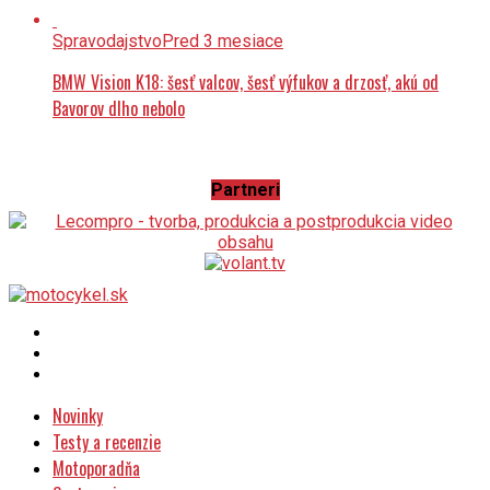
Spravodajstvo
Pred 3 mesiace
BMW Vision K18: šesť valcov, šesť výfukov a drzosť, akú od
Bavorov dlho nebolo
Partneri
Novinky
Testy a recenzie
Motoporadňa
Cestovanie