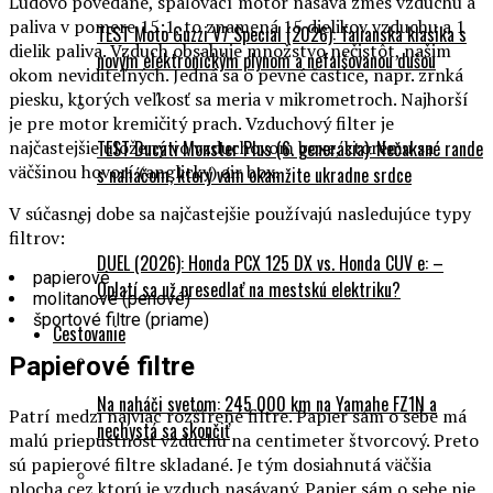
paliva v pomere 15:1, to znamená 15 dielikov vzduchu a 1
TEST Moto Guzzi V7 Special (2026): Talianska klasika s
dielik paliva. Vzduch obsahuje množstvo nečistôt, našim
novým elektronickým plynom a nefalšovanou dušou
okom neviditeľných. Jedná sa o pevné častice, napr. zrnká
piesku, ktorých veľkosť sa meria v mikrometroch. Najhorší
je pre motor kremičitý prach. Vzduchový filter je
najčastejšie uložený vo vzduchovom boxe, ktorému sa
TEST Ducati Monster Plus (6. generácia): Nečakané rande
väčšinou hovorí (anglicky) air box.
s naháčom, ktorý vám okamžite ukradne srdce
V súčasnej dobe sa najčastejšie používajú nasledujúce typy
filtrov:
DUEL (2026): Honda PCX 125 DX vs. Honda CUV e: –
papierové
Oplatí sa už presedlať na mestskú elektriku?
molitanové (penové)
športové filtre (priame)
Cestovanie
Papierové filtre
Na naháči svetom: 245 000 km na Yamahe FZ1N a
Patrí medzi najviac rozšírené filtre. Papier sám o sebe má
nechystá sa skončiť
malú priepustnosť vzduchu na centimeter štvorcový. Preto
sú papierové filtre skladané. Je tým dosiahnutá väčšia
plocha cez ktorú je vzduch nasávaný. Papier sám o sebe nie
je príliš odolný voči vlhkosti a teplote atď. Preto sú