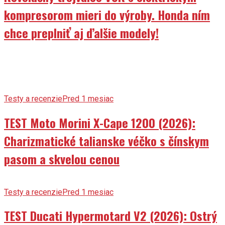
kompresorom mieri do výroby. Honda ním
chce preplniť aj ďalšie modely!
Testy a recenzie
Pred 1 mesiac
TEST Moto Morini X-Cape 1200 (2026):
Charizmatické talianske véčko s čínskym
pasom a skvelou cenou
Testy a recenzie
Pred 1 mesiac
TEST Ducati Hypermotard V2 (2026): Ostrý
chuligán bez desma, ktorý ťa vyzlečie z