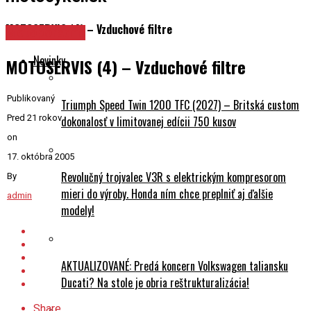
MOTOSERVIS (4) – Vzduchové filtre
Motoporadňa
Novinky
MOTOSERVIS (4) – Vzduchové filtre
Publikovaný
Triumph Speed Twin 1200 TFC (2027) – Britská custom
Pred 21 rokov
dokonalosť v limitovanej edícii 750 kusov
on
17. októbra 2005
Revolučný trojvalec V3R s elektrickým kompresorom
By
mieri do výroby. Honda ním chce preplniť aj ďalšie
admin
modely!
AKTUALIZOVANÉ: Predá koncern Volkswagen taliansku
Ducati? Na stole je obria reštrukturalizácia!
Share
Tweet