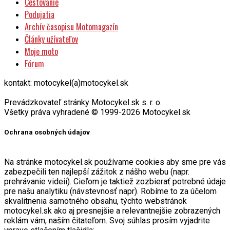
Podujatia
Archív časopisu Motomagazín
Články užívateľov
Moje moto
Fórum
kontakt: motocykel(a)motocykel.sk
Prevádzkovateľ stránky Motocykel.sk s. r. o.
Všetky práva vyhradené © 1999-2026 Motocykel.sk
Ochrana osobných údajov
Na stránke motocykel.sk používame cookies aby sme pre vás
zabezpečili ten najlepší zážitok z nášho webu (napr.
prehrávanie videií). Cieľom je taktiež zozbierať potrebné údaje
pre našu analytiku (návstevnosť napr). Robíme to za účelom
skvalitnenia samotného obsahu, týchto webstránok
motocykel.sk ako aj presnejšie a relevantnejšie zobrazených
reklám vám, naším čitateľom. Svoj súhlas prosím vyjadrite
vpravo stlačením tlačidla: