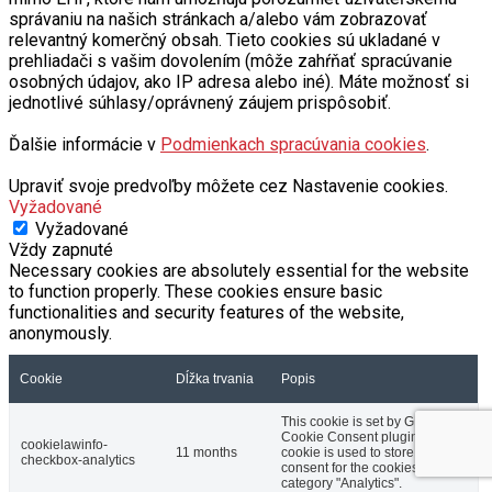
relevantný komerčný obsah. Tieto cookies sú ukladané v
prehliadači s vašim dovolením (môže zahŕňať spracúvanie
osobných údajov, ako IP adresa alebo iné). Máte možnosť si
jednotlivé súhlasy/oprávnený záujem prispôsobiť.
Ďalšie informácie v
Podmienkach spracúvania cookies
.
Upraviť svoje predvoľby môžete cez Nastavenie cookies.
Vyžadované
Vyžadované
Vždy zapnuté
Necessary cookies are absolutely essential for the website
to function properly. These cookies ensure basic
functionalities and security features of the website,
anonymously.
Cookie
Dĺžka trvania
Popis
This cookie is set by GDPR
Cookie Consent plugin. The
cookielawinfo-
11 months
cookie is used to store the user
checkbox-analytics
consent for the cookies in the
category "Analytics".