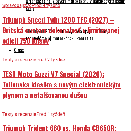
Orientačná rally otvorí motosezónu v Banskobystrickom
Spravodajstvo
Pred 4 týždne
kraji
Triumph Speed Twin 1200 TFC (2027) –
Britská custom dokonalosť v limitovanej
Motocykel 2026 rastie: výstava spája jazdcov,
technológie aj motorkársku komunitu
edícii 750 kusov
O nás
Testy a recenzie
Pred 2 týždne
TEST Moto Guzzi V7 Special (2026):
Talianska klasika s novým elektronickým
plynom a nefalšovanou dušou
Testy a recenzie
Pred 1 týždeň
Triumph Trident 660 vs. Honda CB650R: