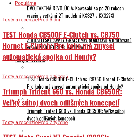
Populárne
DVOJTAKTNÁ REVOLÚCIA: Kawasaki sa po 20 rokoch
vracia s veľkými 2T modelmi KX327 a KX327X!
Testy a recenzie
Pred 5 dní
TEST Honda CB500F E-Clutch vs. CB750
ZBERATEĽSKÝ SVÄTÝ GRÁL: BMW predstavuje limitovanú
Hornet E-Clutch: Pre koho má zmysel
edíciu M 1000 RR Isle of Man TT!
automatická spojka od Hondy?
Testy a recenzie
Testy a recenzie
Pred 1 týždeň
TEST Honda CB500F E-Clutch vs. CB750 Hornet E-Clutch:
Pre koho má zmysel automatická spojka od Hondy?
Triumph Trident 660 vs. Honda CB650R:
Veľký súboj dvoch odlišných koncepcií
Triumph Trident 660 vs. Honda CB650R: Veľký súboj
dvoch odlišných koncepcií
Testy a recenzie
Pred 2 týždne
TEST Moto Guzzi V7 Special (2026):