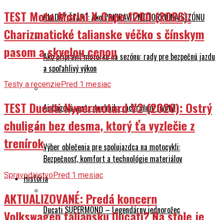
TEST Moto Morini X-Cape 1200 (2026):
HLADKÝ ŠTART: Ako PRIPRAVIŤ MOTORKU NA SEZÓNU
Charizmatické talianske véčko s čínskym
pasom a skvelou cenou
Ako pripraviť motorku na sezónu: rady pre bezpečnú jazdu
a spoľahlivý výkon
Testy a recenzie
Pred 1 mesiac
TEST Ducati Hypermotard V2 (2026): Ostrý
Airbagová vesta: technika zachraňuje životy!
chuligán bez desma, ktorý ťa vyzlečie z
trenírok
Výber oblečenia pre spolujazdca na motocykli:
Bezpečnosť, komfort a technológie materiálov
Spravodajstvo
Pred 1 mesiac
História
AKTUALIZOVANÉ: Predá koncern
Ducati SUPERMONO – Legendárny jednorožec
Volkswagen taliansku Ducati? Na stole je