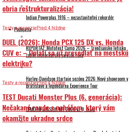
obria reštrukturalizácia!
Indian Powerplus 1916 – nezastaviteľný rekordér
Testy a recenzie
Pred 4 týždne
Podujatia
DUEL (2026): Honda PCX 125 DX vs. Honda
REPORTÁŽ: Mototest Camp 2026 – Trenčianske letisko
CUV e: – Oplatí sa už presedlať na mestskú
zažilo motorkársky sviatok roku
elektriku?
Harley-Davidson štartuje sezónu 2026: Nový showroom v
Testy a recenzie
Pred 4 týždne
Bratislave a legendárna Experience Tour
TEST Ducati Monster Plus (6. generácia):
Nečakané rande s naháčom, ktorý vám
CFMOTO MISSION MT 2026 už 9. mája
okamžite ukradne srdce