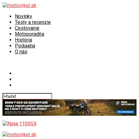
Novinky
Testy a recenzie
Cestovanie
Motoporadňa
História
Podujatia
O nás
Connect with us