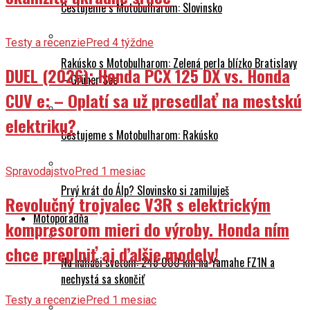
Cestujeme s Motobulharom: Slovinsko
Testy a recenzie
Pred 4 týždne
Rakúsko s Motobulharom: Zelená perla blízko Bratislavy
DUEL (2026): Honda PCX 125 DX vs. Honda
– Grüner See
CUV e: – Oplatí sa už presedlať na mestskú
elektriku?
Cestujeme s Motobulharom: Rakúsko
Spravodajstvo
Pred 1 mesiac
Prvý krát do Álp? Slovinsko si zamiluješ
Revolučný trojvalec V3R s elektrickým
Motoporadňa
kompresorom mieri do výroby. Honda ním
chce preplniť aj ďalšie modely!
Na naháči svetom: 245 000 km na Yamahe FZ1N a
nechystá sa skončiť
Testy a recenzie
Pred 1 mesiac