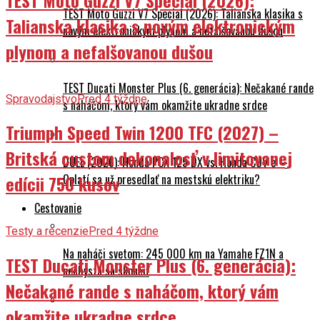
TEST Moto Guzzi V7 Special (2026): Talianska klasika s
Talianska klasika s novým elektronickým
novým elektronickým plynom a nefalšovanou dušou
plynom a nefalšovanou dušou
TEST Ducati Monster Plus (6. generácia): Nečakané rande
Spravodajstvo
Pred 4 týždne
s naháčom, ktorý vám okamžite ukradne srdce
Triumph Speed Twin 1200 TFC (2027) –
Britská custom dokonalosť v limitovanej
DUEL (2026): Honda PCX 125 DX vs. Honda CUV e: –
Oplatí sa už presedlať na mestskú elektriku?
edícii 750 kusov
Cestovanie
Testy a recenzie
Pred 4 týždne
Na naháči svetom: 245 000 km na Yamahe FZ1N a
TEST Ducati Monster Plus (6. generácia):
nechystá sa skončiť
Nečakané rande s naháčom, ktorý vám
okamžite ukradne srdce