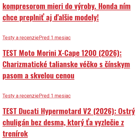
kompresorom mieri do výroby. Honda ním
chce preplniť aj ďalšie modely!
Testy a recenzie
Pred 1 mesiac
TEST Moto Morini X-Cape 1200 (2026):
Charizmatické talianske véčko s čínskym
pasom a skvelou cenou
Testy a recenzie
Pred 1 mesiac
TEST Ducati Hypermotard V2 (2026): Ostrý
chuligán bez desma, ktorý ťa vyzlečie z
trenírok