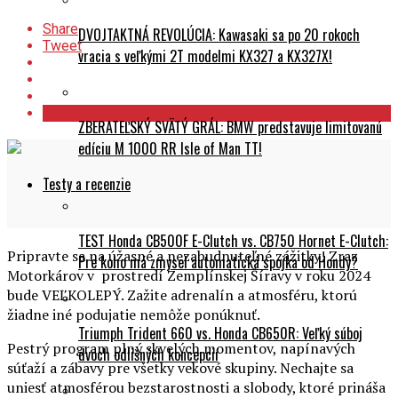
Share
DVOJTAKTNÁ REVOLÚCIA: Kawasaki sa po 20 rokoch
Tweet
vracia s veľkými 2T modelmi KX327 a KX327X!
ZBERATEĽSKÝ SVÄTÝ GRÁL: BMW predstavuje limitovanú
edíciu M 1000 RR Isle of Man TT!
Testy a recenzie
TEST Honda CB500F E-Clutch vs. CB750 Hornet E-Clutch:
Pripravte sa na úžasné a nezabudnuteľné zážitky! Zraz
Pre koho má zmysel automatická spojka od Hondy?
Motorkárov v prostredí Zemplínskej Šíravy v roku 2024
bude VEĽKOLEPÝ. Zažite adrenalín a atmosféru, ktorú
žiadne iné podujatie nemôže ponúknuť.
Triumph Trident 660 vs. Honda CB650R: Veľký súboj
Pestrý program plný skvelých momentov, napínavých
dvoch odlišných koncepcií
súťaží a zábavy pre všetky vekové skupiny. Nechajte sa
uniesť atmosférou bezstarostnosti a slobody, ktoré prináša