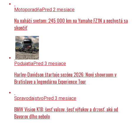
Motoporadňa
Pred 2 mesiace
Na naháči svetom: 245 000 km na Yamahe FZ1N a nechystá sa
skončiť
Podujatia
Pred 3 mesiace
Harley-Davidson štartuje sezónu 2026: Nový showroom v
Bratislave a legendárna Experience Tour
Spravodajstvo
Pred 3 mesiace
BMW Vision K18: šesť valcov, šesť výfukov a drzosť, akú od
Bavorov dlho nebolo