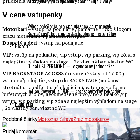
priloženia vstupenky je neplatný.
Airbagová vesta: technika zachraňuje životy!
V cene vstupenky
Výber oblečenia pre spolujazdca na motocykli:
Motorkári
– vstup na podujatie , pamätné tričko s logom
Bezpečnosť, komfort a technológie materiálov
zrazu motorkárov, pamätná nálepka
Dospelý a deti
: vstup na podujatie
História
VIP
: vstup na podujatie , vip vstup , vip parking, vip zóna s
najlepším výhľadom na stage + 2x vlastný bar, vlastné WC
Ducati SUPERMONO – Legendárny jednorožec
VIP BACKSTAGE ACCESS
( otvorené vždy od 17:00 ) :
vstup na podujatie , vstup do BACKSTAGE (možnost
stretnút sa a odfotit s učinkujúcimi), catering vo forme
Indian Powerplus 1916 – nezastaviteľný rekordér
bufetových stolov, neobmedzené pivo,vino a nealko ,vip
vstup , vip parking, vip zóna s najlepším výhľadom na stage
Podujatia
, 2x vlastný bar , vlastné WC
Podobné články
Motozraz Šírava
Zraz motorkarov
Pridaj komentár