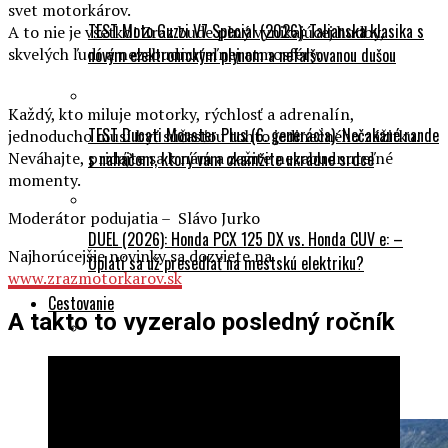
svet motorkárov.
TEST Moto Guzzi V7 Special (2026): Talianska klasika s
A to nie je všetko! Zraz bude plný vynikajúcej hudby,
skvelých ľudí a nezabudnuteľnej atmosféry.
novým elektronickým plynom a nefalšovanou dušou
Každý, kto miluje motorky, rýchlosť a adrenalín,
TEST Ducati Monster Plus (6. generácia): Nečakané rande
jednoducho musí byť súčasťou tohto jedinečného zážitku.
Neváhajte, pridajte sa k nám a zažite nezabudnuteľné
s naháčom, ktorý vám okamžite ukradne srdce
momenty.
Moderátor podujatia – Slávo Jurko
DUEL (2026): Honda PCX 125 DX vs. Honda CUV e: –
Najhorúcejšie novinky sa dozviete na
Oplatí sa už presedlať na mestskú elektriku?
www.zrazmotorkarov.sk
Cestovanie
A takto to vyzeralo posledný ročník
Na naháči svetom: 245 000 km na Yamahe FZ1N a
nechystá sa skončiť