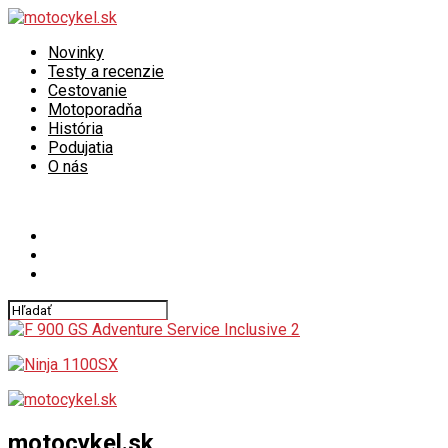
Novinky
Testy a recenzie
Cestovanie
Motoporadňa
História
Podujatia
O nás
Connect with us
motocykel.sk