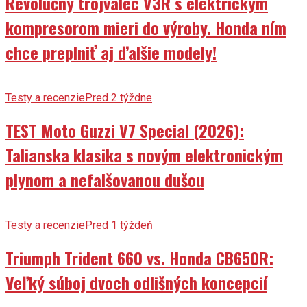
Revolučný trojvalec V3R s elektrickým
kompresorom mieri do výroby. Honda ním
chce preplniť aj ďalšie modely!
Testy a recenzie
Pred 2 týždne
TEST Moto Guzzi V7 Special (2026):
Talianska klasika s novým elektronickým
plynom a nefalšovanou dušou
Testy a recenzie
Pred 1 týždeň
Triumph Trident 660 vs. Honda CB650R:
Veľký súboj dvoch odlišných koncepcií