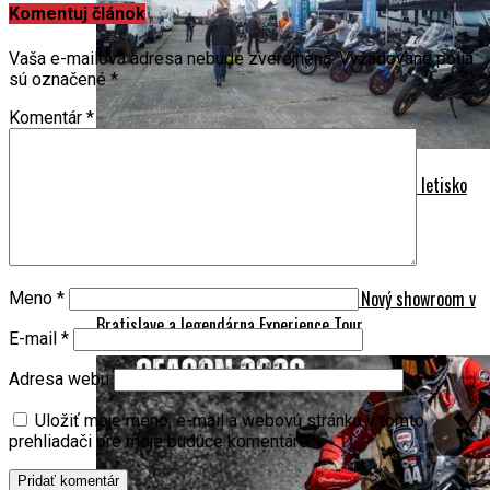
Komentuj článok
Vaša e-mailová adresa nebude zverejnená.
Vyžadované polia
sú označené
*
Komentár
*
REPORTÁŽ: Mototest Camp 2026 – Trenčianske letisko
zažilo motorkársky sviatok roku
Harley-Davidson štartuje sezónu 2026: Nový showroom v
Meno
*
Bratislave a legendárna Experience Tour
E-mail
*
Adresa webu
Uložiť moje meno, e-mail a webovú stránku v tomto
prehliadači pre moje budúce komentáre.