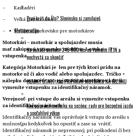
– Kaskadéri
Prvý krát do Álp? Slovinsko si zamiluješ
– Veľká gastro zóna
Motoporadňa
– Strážené parkovisko pre motorkárov
Motorkári – motorkár a spolujazdec musia
mať zakúpenú vstupenku osobitne 1 osoba
=
1
Na naháči svetom: 245 000 km na Yamahe FZ1N a
vstupenka .
nechystá sa skončiť
Kategória Motorkári je len pre tých ktorí prídu na
motorke už či ako vodič alebo spolujazdec. Tričko +
nálepku dostanete na registrácii motorkárov kde si
HLADKÝ ŠTART: Ako PRIPRAVIŤ MOTORKU NA SEZÓNU
vymeníte vstupenku za
identifikačný
náramok.
Verejnosť- pri vstupe do areálu si vymeníte vstupenku
za
identifikačný
náramok.
Ako pripraviť motorku na sezónu: rady pre bezpečnú jazdu
a spoľahlivý výkon
Identifikačný náramok Vás oprávňuje k vstupu do areálu s
možnosťou kedykoľvek ho opustiť a zase sa vrátiť.
Identifikačný náramok je neprenosný, pri poškodení či bez