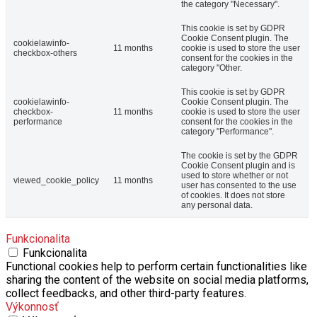
the category "Necessary".
This cookie is set by GDPR
Cookie Consent plugin. The
cookielawinfo-
11 months
cookie is used to store the user
checkbox-others
consent for the cookies in the
category "Other.
This cookie is set by GDPR
cookielawinfo-
Cookie Consent plugin. The
checkbox-
11 months
cookie is used to store the user
performance
consent for the cookies in the
category "Performance".
The cookie is set by the GDPR
Cookie Consent plugin and is
used to store whether or not
viewed_cookie_policy
11 months
user has consented to the use
of cookies. It does not store
any personal data.
Funkcionalita
Funkcionalita
Functional cookies help to perform certain functionalities like
sharing the content of the website on social media platforms,
collect feedbacks, and other third-party features.
Výkonnosť