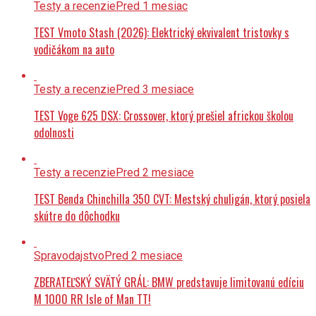
Testy a recenzie
Pred 1 mesiac
TEST Vmoto Stash (2026): Elektrický ekvivalent tristovky s
vodičákom na auto
Testy a recenzie
Pred 3 mesiace
TEST Voge 625 DSX: Crossover, ktorý prešiel africkou školou
odolnosti
Testy a recenzie
Pred 2 mesiace
TEST Benda Chinchilla 350 CVT: Mestský chuligán, ktorý posiela
skútre do dôchodku
Spravodajstvo
Pred 2 mesiace
ZBERATEĽSKÝ SVÄTÝ GRÁL: BMW predstavuje limitovanú edíciu
M 1000 RR Isle of Man TT!