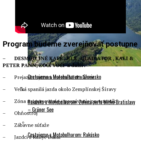
Program budeme zverejňovať postupne
– DESMOD, INÉ KAFE , HEX , GLADIATOR , KALI &
PETER PANN, ZOČI VOČI a další .
Cestujeme s Motobulharom: Slovinsko
– Prejazd centrom mesta Michalovce
– Veľká spanilá jazda okolo Zemplínskej Šíravy
– Zóna na gumovanie + prezúvanie pneumatík
Rakúsko s Motobulharom: Zelená perla blízko Bratislavy
– Grüner See
– Ohňostroj
– Zábavne súťaže
Cestujeme s Motobulharom: Rakúsko
– Jazdci z Rallye Dakar