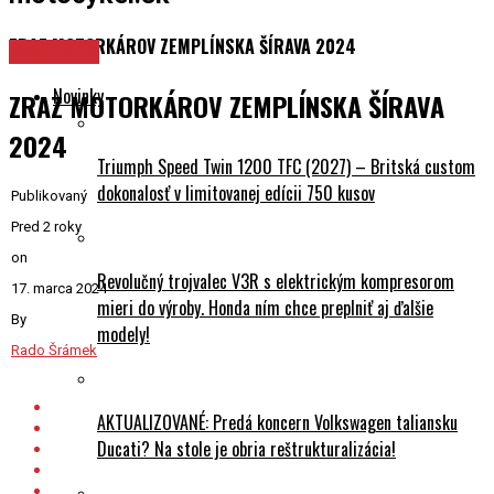
ZRAZ MOTORKÁROV ZEMPLÍNSKA ŠÍRAVA 2024
Podujatia
Novinky
ZRAZ MOTORKÁROV ZEMPLÍNSKA ŠÍRAVA
2024
Triumph Speed Twin 1200 TFC (2027) – Britská custom
dokonalosť v limitovanej edícii 750 kusov
Publikovaný
Pred 2 roky
on
Revolučný trojvalec V3R s elektrickým kompresorom
17. marca 2024
mieri do výroby. Honda ním chce preplniť aj ďalšie
By
modely!
Rado Šrámek
AKTUALIZOVANÉ: Predá koncern Volkswagen taliansku
Ducati? Na stole je obria reštrukturalizácia!