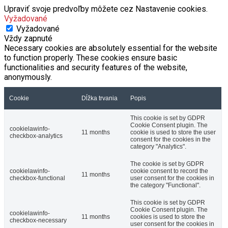
Upraviť svoje predvoľby môžete cez Nastavenie cookies.
Vyžadované
Vyžadované
Vždy zapnuté
Necessary cookies are absolutely essential for the website
to function properly. These cookies ensure basic
functionalities and security features of the website,
anonymously.
Cookie
Dĺžka trvania
Popis
This cookie is set by GDPR
Cookie Consent plugin. The
cookielawinfo-
11 months
cookie is used to store the user
checkbox-analytics
consent for the cookies in the
category "Analytics".
The cookie is set by GDPR
cookielawinfo-
cookie consent to record the
11 months
checkbox-functional
user consent for the cookies in
the category "Functional".
This cookie is set by GDPR
Cookie Consent plugin. The
cookielawinfo-
11 months
cookies is used to store the
checkbox-necessary
user consent for the cookies in