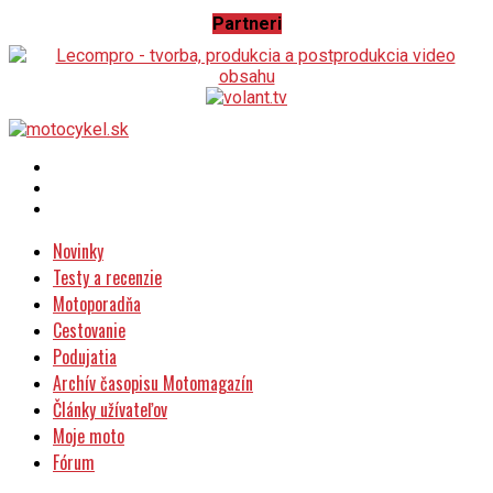
Partneri
Novinky
Testy a recenzie
Motoporadňa
Cestovanie
Podujatia
Archív časopisu Motomagazín
Články užívateľov
Moje moto
Fórum