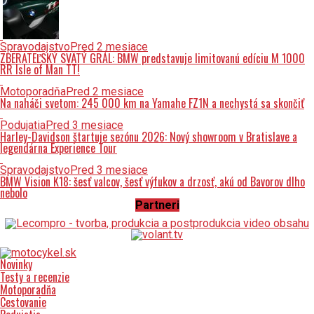
Spravodajstvo
Pred 2 mesiace
ZBERATEĽSKÝ SVÄTÝ GRÁL: BMW predstavuje limitovanú edíciu M 1000
RR Isle of Man TT!
Motoporadňa
Pred 2 mesiace
Na naháči svetom: 245 000 km na Yamahe FZ1N a nechystá sa skončiť
Podujatia
Pred 3 mesiace
Harley-Davidson štartuje sezónu 2026: Nový showroom v Bratislave a
legendárna Experience Tour
Spravodajstvo
Pred 3 mesiace
BMW Vision K18: šesť valcov, šesť výfukov a drzosť, akú od Bavorov dlho
nebolo
Partneri
Novinky
Testy a recenzie
Motoporadňa
Cestovanie