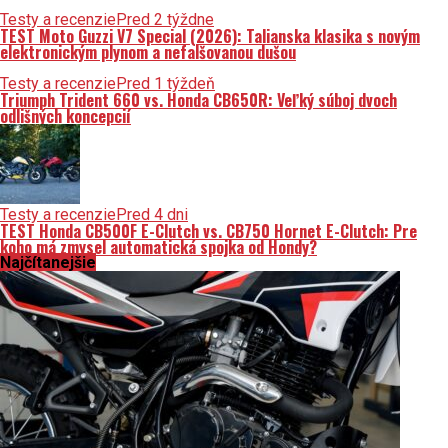
Testy a recenzie
Pred 2 týždne
TEST Moto Guzzi V7 Special (2026): Talianska klasika s novým
elektronickým plynom a nefalšovanou dušou
Testy a recenzie
Pred 1 týždeň
Triumph Trident 660 vs. Honda CB650R: Veľký súboj dvoch
odlišných koncepcií
Testy a recenzie
Pred 4 dni
TEST Honda CB500F E-Clutch vs. CB750 Hornet E-Clutch: Pre
koho má zmysel automatická spojka od Hondy?
Najčítanejšie