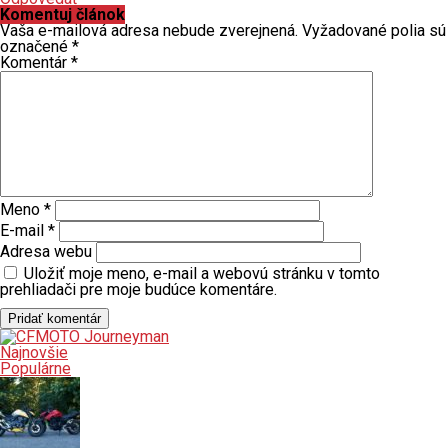
Komentuj článok
Vaša e-mailová adresa nebude zverejnená.
Vyžadované polia sú
označené
*
Komentár
*
Meno
*
E-mail
*
Adresa webu
Uložiť moje meno, e-mail a webovú stránku v tomto
prehliadači pre moje budúce komentáre.
Najnovšie
Populárne