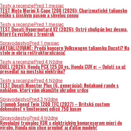
Testy a recenzie
Pred 1 mesiac
TEST Moto Morini X-Cape 1200 (2026): Charizmatické talianske
véčko s čínskym pasom a skvelou cenou
Testy a recenzie
Pred 1 mesiac
TEST Ducati Hypermotard V2 (2026): Ostrý chuligán bez desma,
ktorý ťa vyzlečie z trenírok
Spravodajstvo
Pred 1 mesiac
AKTUALIZOVANÉ: Predá koncern Volkswagen taliansku Ducati? Na
stole je obria reštrukturalizácia!
Testy a recenzie
Pred 4 týždne
DUEL (2026): Honda PCX 125 DX vs. Honda CUV e: – Oplatí sa už
presedlať na mestskú elektriku?
Testy a recenzie
Pred 4 týždne
TEST Ducati Monster Plus (6. generácia): Nečakané rande s
naháčom, ktorý vám okamžite ukradne srdce
Spravodajstvo
Pred 3 týždne
Triumph Speed Twin 1200 TFC (2027) – Britská custom
dokonalosť v limitovanej edícii 750 kusov
Spravodajstvo
Pred 4 týždne
Revolučný trojvalec V3R s elektrickým kompresorom mieri do
výroby. Honda ním chce preplniť aj ďalšie modely!