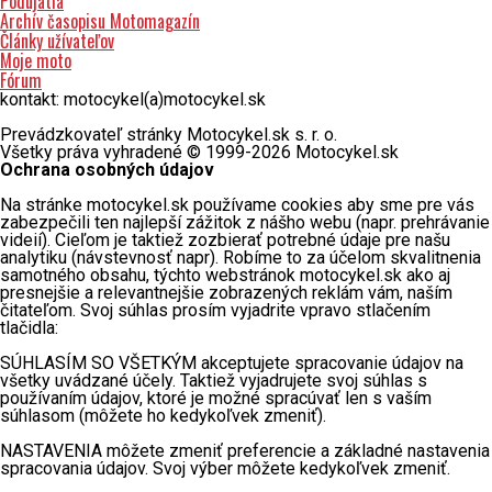
Podujatia
Archív časopisu Motomagazín
Články užívateľov
Moje moto
Fórum
kontakt: motocykel(a)motocykel.sk
Prevádzkovateľ stránky Motocykel.sk s. r. o.
Všetky práva vyhradené © 1999-2026 Motocykel.sk
Ochrana osobných údajov
Na stránke motocykel.sk používame cookies aby sme pre vás
zabezpečili ten najlepší zážitok z nášho webu (napr. prehrávanie
videií). Cieľom je taktiež zozbierať potrebné údaje pre našu
analytiku (návstevnosť napr). Robíme to za účelom skvalitnenia
samotného obsahu, týchto webstránok motocykel.sk ako aj
presnejšie a relevantnejšie zobrazených reklám vám, naším
čitateľom. Svoj súhlas prosím vyjadrite vpravo stlačením
tlačidla:
SÚHLASÍM SO VŠETKÝM akceptujete spracovanie údajov na
všetky uvádzané účely. Taktiež vyjadrujete svoj súhlas s
používaním údajov, ktoré je možné spracúvať len s vaším
súhlasom (môžete ho kedykoľvek zmeniť).
NASTAVENIA môžete zmeniť preferencie a základné nastavenia
spracovania údajov. Svoj výber môžete kedykoľvek zmeniť.