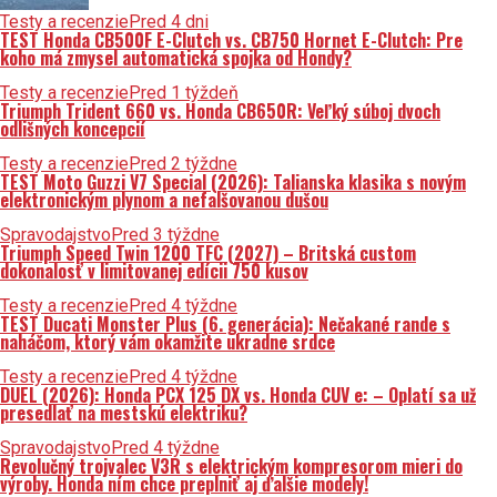
Testy a recenzie
Pred 4 dni
TEST Honda CB500F E-Clutch vs. CB750 Hornet E-Clutch: Pre
koho má zmysel automatická spojka od Hondy?
Testy a recenzie
Pred 1 týždeň
Triumph Trident 660 vs. Honda CB650R: Veľký súboj dvoch
odlišných koncepcií
Testy a recenzie
Pred 2 týždne
TEST Moto Guzzi V7 Special (2026): Talianska klasika s novým
elektronickým plynom a nefalšovanou dušou
Spravodajstvo
Pred 3 týždne
Triumph Speed Twin 1200 TFC (2027) – Britská custom
dokonalosť v limitovanej edícii 750 kusov
Testy a recenzie
Pred 4 týždne
TEST Ducati Monster Plus (6. generácia): Nečakané rande s
naháčom, ktorý vám okamžite ukradne srdce
Testy a recenzie
Pred 4 týždne
DUEL (2026): Honda PCX 125 DX vs. Honda CUV e: – Oplatí sa už
presedlať na mestskú elektriku?
Spravodajstvo
Pred 4 týždne
Revolučný trojvalec V3R s elektrickým kompresorom mieri do
výroby. Honda ním chce preplniť aj ďalšie modely!