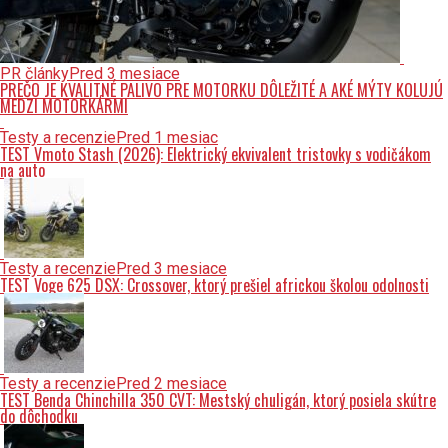
PR články
Pred 3 mesiace
PREČO JE KVALITNÉ PALIVO PRE MOTORKU DÔLEŽITÉ A AKÉ MÝTY KOLUJÚ
MEDZI MOTORKÁRMI
Testy a recenzie
Pred 1 mesiac
TEST Vmoto Stash (2026): Elektrický ekvivalent tristovky s vodičákom
na auto
Testy a recenzie
Pred 3 mesiace
TEST Voge 625 DSX: Crossover, ktorý prešiel africkou školou odolnosti
Testy a recenzie
Pred 2 mesiace
TEST Benda Chinchilla 350 CVT: Mestský chuligán, ktorý posiela skútre
do dôchodku