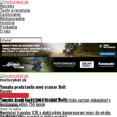
Novinky
Testy a recenzie
Cestovanie
Motoporadňa
História
Podujatia
O nás
Connect with us
motocykel.sk
Yamaha predstavila nový cruiser Bolt
Novinky
Spravodajstvo
Yamaha predstavila nový cruiser Bolt
Triumph Speed Twin 1200 TFC (2027) – Britská custom dokonalosť v
limitovanej edícii 750 kusov
Publikovaný
Pred 13 rokov
Revolučný trojvalec V3R s elektrickým kompresorom mieri do výroby.
on
Honda ním chce preplniť aj ďalšie modely!
13. marca 2013