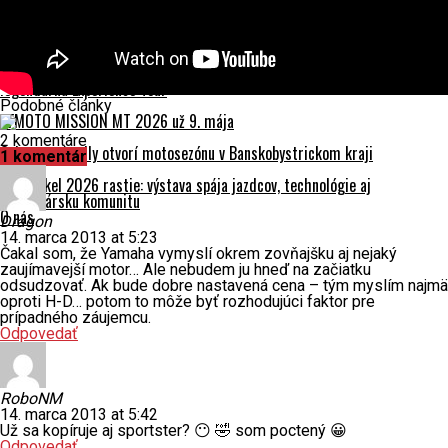
REPORTÁŽ: Mototest Camp 2026 – Trenčianske letisko zažilo
motorkársky sviatok roku
Harley-Davidson štartuje sezónu 2026: Nový showroom v Bratislave a
legendárna Experience Tour
Podobné články
CFMOTO MISSION MT 2026 už 9. mája
2 komentáre
Orientačná rally otvorí motosezónu v Banskobystrickom kraji
1 komentár
Motocykel 2026 rastie: výstava spája jazdcov, technológie aj
motorkársku komunitu
O nás
Dragon
14. marca 2013 at 5:23
Čakal som, že Yamaha vymyslí okrem zovňajšku aj nejaký
zaujímavejší motor… Ale nebudem ju hneď na začiatku
odsudzovať. Ak bude dobre nastavená cena – tým myslím najmä
oproti H-D… potom to môže byť rozhodujúci faktor pre
prípadného záujemcu.
Odpovedať
RoboNM
14. marca 2013 at 5:42
Už sa kopíruje aj sportster? 😶 🤣 som poctený 😀
Odpovedať