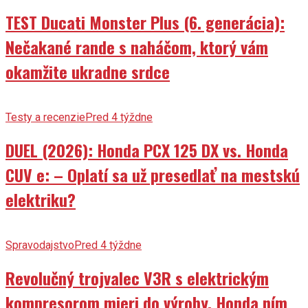
TEST Ducati Monster Plus (6. generácia):
Nečakané rande s naháčom, ktorý vám
okamžite ukradne srdce
Testy a recenzie
Pred 4 týždne
DUEL (2026): Honda PCX 125 DX vs. Honda
CUV e: – Oplatí sa už presedlať na mestskú
elektriku?
Spravodajstvo
Pred 4 týždne
Revolučný trojvalec V3R s elektrickým
kompresorom mieri do výroby. Honda ním