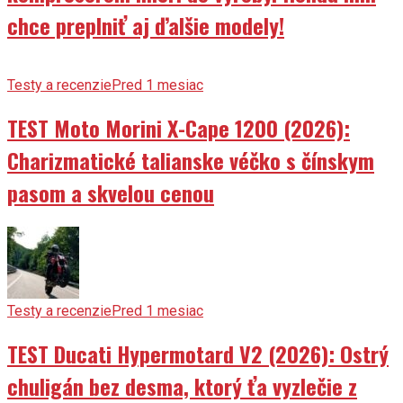
chce preplniť aj ďalšie modely!
Testy a recenzie
Pred 1 mesiac
TEST Moto Morini X-Cape 1200 (2026):
Charizmatické talianske véčko s čínskym
pasom a skvelou cenou
Testy a recenzie
Pred 1 mesiac
TEST Ducati Hypermotard V2 (2026): Ostrý
chuligán bez desma, ktorý ťa vyzlečie z