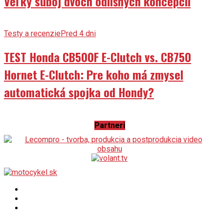
Veľký súboj dvoch odlišných koncepcií
Testy a recenzie
Pred 4 dni
TEST Honda CB500F E-Clutch vs. CB750
Hornet E-Clutch: Pre koho má zmysel
automatická spojka od Hondy?
Partneri