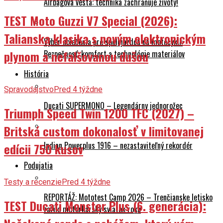
Airbagová vesta: technika zachraňuje životy!
TEST Moto Guzzi V7 Special (2026):
Talianska klasika s novým elektronickým
Výber oblečenia pre spolujazdca na motocykli:
plynom a nefalšovanou dušou
Bezpečnosť, komfort a technológie materiálov
História
Spravodajstvo
Pred 4 týždne
Ducati SUPERMONO – Legendárny jednorožec
Triumph Speed Twin 1200 TFC (2027) –
Britská custom dokonalosť v limitovanej
Indian Powerplus 1916 – nezastaviteľný rekordér
edícii 750 kusov
Podujatia
Testy a recenzie
Pred 4 týždne
REPORTÁŽ: Mototest Camp 2026 – Trenčianske letisko
TEST Ducati Monster Plus (6. generácia):
zažilo motorkársky sviatok roku