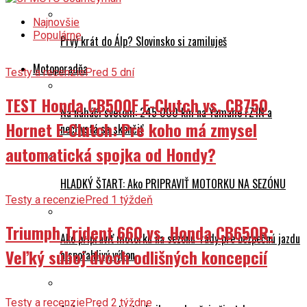
Najnovšie
Populárne
Prvý krát do Álp? Slovinsko si zamiluješ
Motoporadňa
Testy a recenzie
Pred 5 dní
TEST Honda CB500F E-Clutch vs. CB750
Na naháči svetom: 245 000 km na Yamahe FZ1N a
Hornet E-Clutch: Pre koho má zmysel
nechystá sa skončiť
automatická spojka od Hondy?
HLADKÝ ŠTART: Ako PRIPRAVIŤ MOTORKU NA SEZÓNU
Testy a recenzie
Pred 1 týždeň
Triumph Trident 660 vs. Honda CB650R:
Ako pripraviť motorku na sezónu: rady pre bezpečnú jazdu
Veľký súboj dvoch odlišných koncepcií
a spoľahlivý výkon
Testy a recenzie
Pred 2 týždne