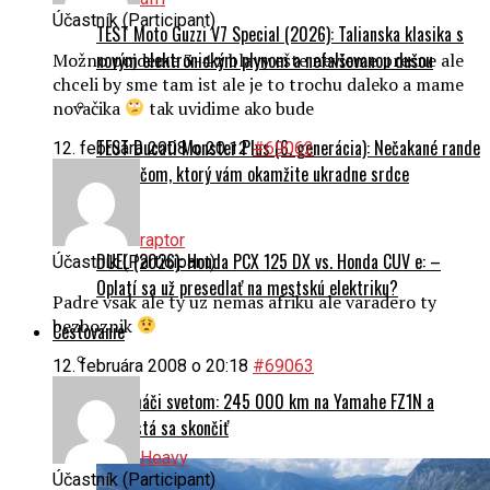
Účastník (Participant)
TEST Moto Guzzi V7 Special (2026): Talianska klasika s
novým elektronickým plynom a nefalšovanou dušou
Možno pojdeme 3-4 z blavy ešte nevieme presne ale
chceli by sme tam ist ale je to trochu daleko a mame
novačika
tak uvidime ako bude
TEST Ducati Monster Plus (6. generácia): Nečakané rande
12. februára 2008 o 20:12
#69062
s naháčom, ktorý vám okamžite ukradne srdce
raptor
DUEL (2026): Honda PCX 125 DX vs. Honda CUV e: –
Účastník (Participant)
Oplatí sa už presedlať na mestskú elektriku?
Padre vsak ale ty uz nemas afriku ale varadero ty
bezboznik
Cestovanie
12. februára 2008 o 20:18
#69063
Na naháči svetom: 245 000 km na Yamahe FZ1N a
nechystá sa skončiť
Heavy
Účastník (Participant)