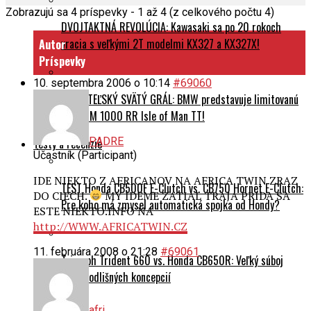
Zobrazujú sa 4 príspevky - 1 až 4 (z celkového počtu 4)
DVOJTAKTNÁ REVOLÚCIA: Kawasaki sa po 20 rokoch
vracia s veľkými 2T modelmi KX327 a KX327X!
Autor
Príspevky
10. septembra 2006 o 10:14
#69060
ZBERATEĽSKÝ SVÄTÝ GRÁL: BMW predstavuje limitovanú
edíciu M 1000 RR Isle of Man TT!
PADRE
Testy a recenzie
Účastník (Participant)
IDE NIEKTO Z AFRICANOV NA AFRICA TWIN ZRAZ
TEST Honda CB500F E-Clutch vs. CB750 Hornet E-Clutch:
DO CIECH.
MY IDEME ZATIAL TRAJA PRIDA SA
Pre koho má zmysel automatická spojka od Hondy?
ESTE NIEKTO.INFO NA
http://WWW.AFRICATWIN.CZ
11. februára 2008 o 21:28
#69061
Triumph Trident 660 vs. Honda CB650R: Veľký súboj
dvoch odlišných koncepcií
afri