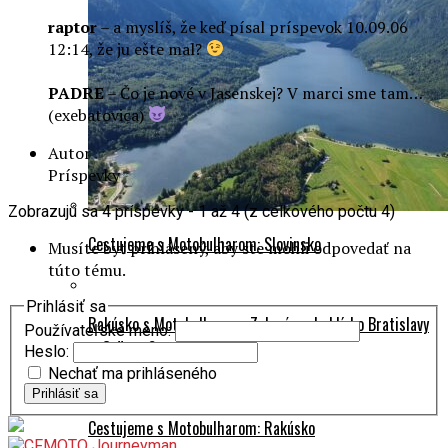
raptor
– a myslíš, že keď písal príspevok 10.09.06
12:14, že ju ešte mal?
PADRE
– Čo je nové v Jasenskej? V marci sme tam…
(exebatovica)
Autor
Príspevky
Zobrazujú sa 4 príspevky - 1 až 4 (z celkového počtu 4)
Cestujeme s Motobulharom: Slovinsko
Musíte byť prihlásený, aby ste mohli odpovedať na
túto tému.
Prihlásiť sa
Rakúsko s Motobulharom: Zelená perla blízko Bratislavy
Používateľské meno:
– Grüner See
Heslo:
Nechať ma prihláseného
Prihlásiť sa
Cestujeme s Motobulharom: Rakúsko