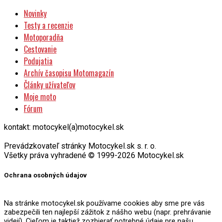
Novinky
Testy a recenzie
Motoporadňa
Cestovanie
Podujatia
Archív časopisu Motomagazín
Články užívateľov
Moje moto
Fórum
kontakt: motocykel(a)motocykel.sk
Prevádzkovateľ stránky Motocykel.sk s. r. o.
Všetky práva vyhradené © 1999-2026 Motocykel.sk
Ochrana osobných údajov
Na stránke motocykel.sk používame cookies aby sme pre vás
zabezpečili ten najlepší zážitok z nášho webu (napr. prehrávanie
videií). Cieľom je taktiež zozbierať potrebné údaje pre našu