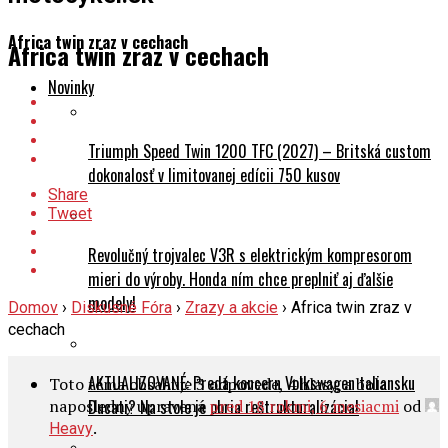
Africa twin zraz v cechach
Africa twin zraz v cechach
Novinky
Triumph Speed Twin 1200 TFC (2027) – Britská custom
dokonalosť v limitovanej edícii 750 kusov
Share
Tweet
Revolučný trojvalec V3R s elektrickým kompresorom
mieri do výroby. Honda ním chce preplniť aj ďalšie
modely!
Domov
›
Diskusné Fóra
›
Zrazy a akcie
›
Africa twin zraz v
cechach
AKTUALIZOVANÉ: Predá koncern Volkswagen taliansku
Toto téma obsahuje 3 odpovede, 4 hlasy, a bola
naposledny upravená
pred 18 rokmi, 6 mesiacmi
od
Ducati? Na stole je obria reštrukturalizácia!
.
Heavy