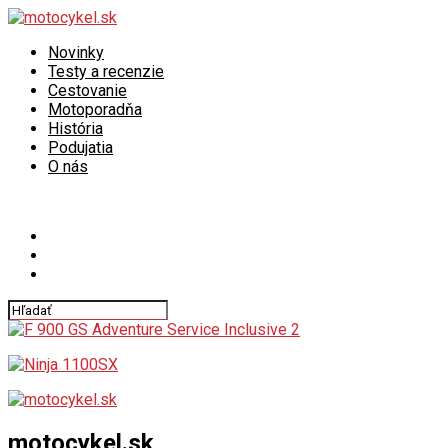
Novinky
Testy a recenzie
Cestovanie
Motoporadňa
História
Podujatia
O nás
Connect with us
motocykel.sk