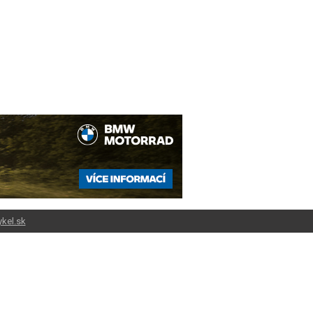
kel.sk