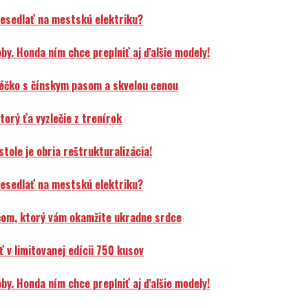
resedlať na mestskú elektriku?
y. Honda ním chce preplniť aj ďalšie modely!
éčko s čínskym pasom a skvelou cenou
orý ťa vyzlečie z trenírok
ole je obria reštrukturalizácia!
resedlať na mestskú elektriku?
čom, ktorý vám okamžite ukradne srdce
v limitovanej edícii 750 kusov
y. Honda ním chce preplniť aj ďalšie modely!