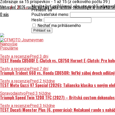
Zobrazuje sa 15 príspevkov - 1 až 15 (z celkového počtu 39 )
Musíte byť prihlásený, aby ste mohli odpove
Motocykel 2026 rastie: výstava spája jazdcov, technológie aj motorkárs
1
2
3
→
Prihlásiť sa
O nás
Používateľské meno:
Heslo:
Nechať ma prihláseného
Prihlásiť sa
Najnovšie
Populárne
Testy a recenzie
Pred 3 dni
TEST Honda CB500F E-Clutch vs. CB750 Hornet E-Clutch: Pre koh
Testy a recenzie
Pred 7 dní
Triumph Trident 660 vs. Honda CB650R: Veľký súboj dvoch odlišný
Testy a recenzie
Pred 2 týždne
TEST Moto Guzzi V7 Special (2026): Talianska klasika s novým el
Spravodajstvo
Pred 3 týždne
Triumph Speed Twin 1200 TFC (2027) – Britská custom dokonalosť 
Testy a recenzie
Pred 3 týždne
TEST Ducati Monster Plus (6. generácia): Nečakané rande s nahá