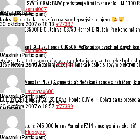
ZBERATEĽSKÝ SVÄTÝ GRÁL: BMW predstavuje limitovanú edíciu M 1000 RR
santal007
Testy a recenzie
Účastník (Participant)
kuky
no teda… vsetko najsamlepsejsie prajem
30. októbra 2007 o 18:13
#77387
TEST Honda CB500F E-Clutch vs. CB750 Hornet E-Clutch: Pre koho má z
Triumph Trident 660 vs. Honda CB650R: Veľký súboj dvoch odlišných kon
santal007
Účastník (Participant)
Hehe …tak toto som cela ja …popleta jasne ze to tebe bolo s
TEST Moto Guzzi V7 Special (2026): Talianska klasika s novým elektroni
30. októbra 2007 o 18:39
#77388
TEST Ducati Monster Plus (6. generácia): Nečakané rande s naháčom, kt
Lavergsx600
Účastník (Participant)
DUEL (2026): Honda PCX 125 DX vs. Honda CUV e: – Oplatí sa už presedla
Priprajam, sa setko naj naj naj
30. októbra 2007 o 18:57
#77389
Cestovanie
Na naháči svetom: 245 000 km na Yamahe FZ1N a nechystá sa skončiť
blueeyes
Účastník (Participant)