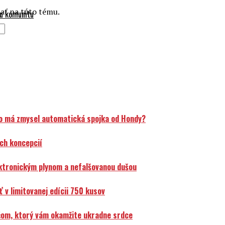
dať na túto tému.
ku komunitu
o má zmysel automatická spojka od Hondy?
ch koncepcií
ektronickým plynom a nefalšovanou dušou
v limitovanej edícii 750 kusov
čom, ktorý vám okamžite ukradne srdce