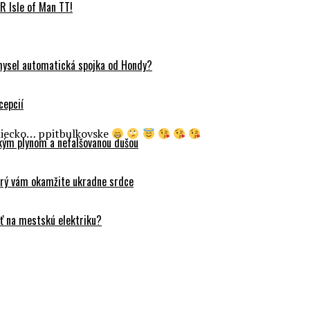
 Isle of Man TT!
mysel automatická spojka od Hondy?
cepcií
lniecko… ppitbulkovske
ckým plynom a nefalšovanou dušou
orý vám okamžite ukradne srdce
ť na mestskú elektriku?