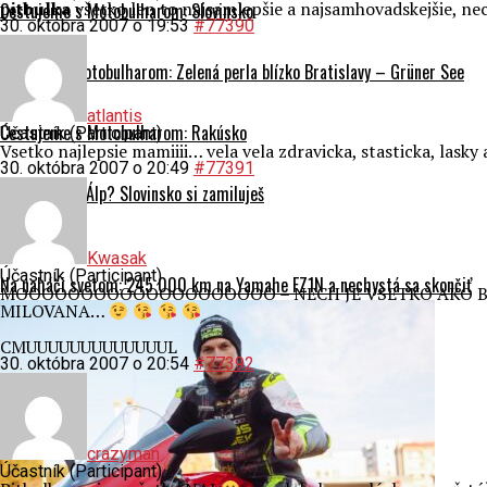
pitbulka
všetko len to najsamlepšie a najsamhovadskejšie, nec
Cestujeme s Motobulharom: Slovinsko
30. októbra 2007 o 19:53
#77390
Rakúsko s Motobulharom: Zelená perla blízko Bratislavy – Grüner See
atlantis
Cestujeme s Motobulharom: Rakúsko
Účastník (Participant)
Vsetko najlepsie mamiiii… vela vela zdravicka, stasticka, las
30. októbra 2007 o 20:49
#77391
Prvý krát do Álp? Slovinsko si zamiluješ
Motoporadňa
Kwasak
Účastník (Participant)
Na naháči svetom: 245 000 km na Yamahe FZ1N a nechystá sa skončiť
MOOOOOOOOOOOOOOOOOOOO – NECH JE VSETKO AKO BY SI 
MILOVANA…
CMUUUUUUUUUUUUUL
30. októbra 2007 o 20:54
#77392
crazyman
Účastník (Participant)