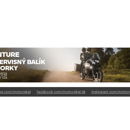
be.com/motocykel
facebook.com/motocykel.sk
instagram.com/motocy