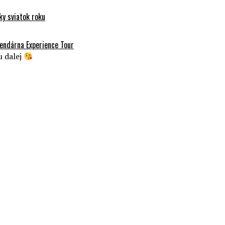
y sviatok roku
endárna Experience Tour
u dalej