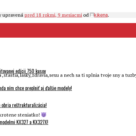
ny upravená
pred 18 rokmi, 9 mesiacmi
od
.
kikena
tovanej edícii 750 kusov
,stastia,lasky,zdravia,sexu a nech sa ti splnia tvoje sny a tu
da ním chce preplniť aj ďalšie modely!
obria reštrukturalizácia!
skrotene steniatko!
 modelmi KX327 a KX327X!