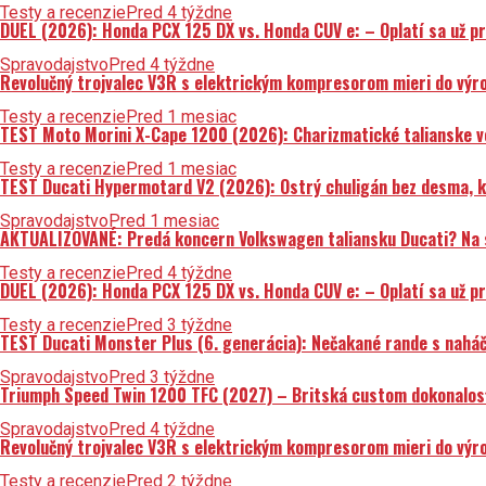
Testy a recenzie
Pred 4 týždne
DUEL (2026): Honda PCX 125 DX vs. Honda CUV e: – Oplatí sa už p
Spravodajstvo
Pred 4 týždne
Revolučný trojvalec V3R s elektrickým kompresorom mieri do výrob
Testy a recenzie
Pred 1 mesiac
TEST Moto Morini X-Cape 1200 (2026): Charizmatické talianske v
Testy a recenzie
Pred 1 mesiac
TEST Ducati Hypermotard V2 (2026): Ostrý chuligán bez desma, kt
Spravodajstvo
Pred 1 mesiac
AKTUALIZOVANÉ: Predá koncern Volkswagen taliansku Ducati? Na st
Testy a recenzie
Pred 4 týždne
DUEL (2026): Honda PCX 125 DX vs. Honda CUV e: – Oplatí sa už p
Testy a recenzie
Pred 3 týždne
TEST Ducati Monster Plus (6. generácia): Nečakané rande s nahá
Spravodajstvo
Pred 3 týždne
Triumph Speed Twin 1200 TFC (2027) – Britská custom dokonalosť 
Spravodajstvo
Pred 4 týždne
Revolučný trojvalec V3R s elektrickým kompresorom mieri do výrob
Testy a recenzie
Pred 2 týždne