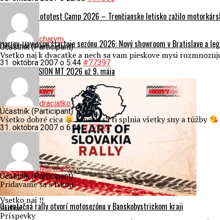
REPORTÁŽ: Mototest Camp 2026 – Trenčianske letisko zažilo motorkársk
charym
Harley-Davidson štartuje sezónu 2026: Nový showroom v Bratislave a leg
Účastník (Participant)
Vsetko naj k dvacatke a nech sa vam pieskove mysi rozmnozuj
31. októbra 2007 o 5:44
#77397
CFMOTO MISSION MT 2026 už 9. mája
draciatko
Účastník (Participant)
Všetko dobré cica
A nech sa ti splnia všetky sny a túžby
31. októbra 2007 o 6:06
#77398
MartineR
Účastník (Participant)
Pridavame sa s Ivkou.
Vsetko naj !!
Orientačná rally otvorí motosezónu v Banskobystrickom kraji
Autor
Príspevky