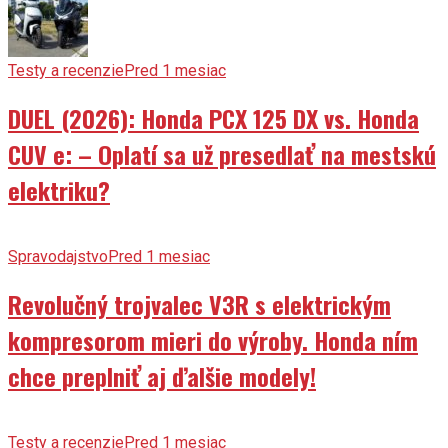
Testy a recenzie
Pred 1 mesiac
DUEL (2026): Honda PCX 125 DX vs. Honda
CUV e: – Oplatí sa už presedlať na mestskú
elektriku?
Spravodajstvo
Pred 1 mesiac
Revolučný trojvalec V3R s elektrickým
kompresorom mieri do výroby. Honda ním
chce preplniť aj ďalšie modely!
Testy a recenzie
Pred 1 mesiac