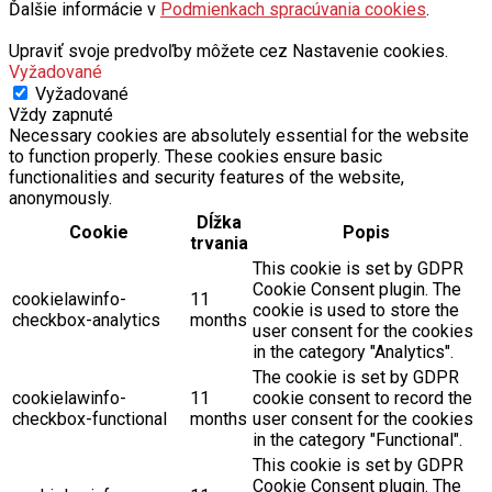
Upraviť svoje predvoľby môžete cez Nastavenie cookies.
Vyžadované
Vyžadované
Vždy zapnuté
Necessary cookies are absolutely essential for the website
to function properly. These cookies ensure basic
functionalities and security features of the website,
anonymously.
Dĺžka
Cookie
Popis
trvania
This cookie is set by GDPR
Cookie Consent plugin. The
cookielawinfo-
11
cookie is used to store the
checkbox-analytics
months
user consent for the cookies
in the category "Analytics".
The cookie is set by GDPR
cookielawinfo-
11
cookie consent to record the
checkbox-functional
months
user consent for the cookies
in the category "Functional".
This cookie is set by GDPR
Cookie Consent plugin. The
cookielawinfo-
11
cookies is used to store the
checkbox-necessary
months
user consent for the cookies