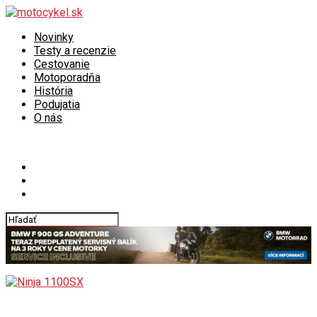
Novinky
Testy a recenzie
Cestovanie
Motoporadňa
História
Podujatia
O nás
Connect with us