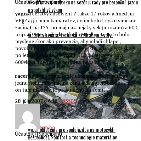
yagiza
cerstvy absolvent ? takze 17 rokov a hned na
VFR? aj ja mam kamaratov, co im bolo trosku smiesne
zacinat na 125, no maju uz nejaky vek (a rozum) a 600,
prip. aj 900 v pohode zvladli. MYslim, ze to tu bolo
Airbagová vesta: technika zachraňuje životy!
myslene skor ako prevencia, aby mladi chlapci,
povolanim synovia, pripadne cerstvi absolventi skoly
po letnej brigade nevysolili 300 dukatov za novu
600vku a hned sa na nej kdesi nezabili …
racer8
aj tak to tam je zle ukazene, lebo tvrdia, ze
jednu nohu mas mat na zemi a druhu na brzde … no
on tam ma zrovna pravu nohu na zemi …
28. júla 2007 o 6:56
#75505
kxbibo
Výber oblečenia pre spolujazdca na motocykli:
Účastník (Participant)
Bezpečnosť, komfort a technológie materiálov
MartineR
presne, hneď ma to napadlo s tou nohou.
História