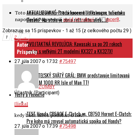
AKTUALIZOVANÉ: Predá koncern Volkswagen taliansku
Toto téma obsahuje 28 odpovedí, 7 hlasov, a bola
naposledny upravená
pred 19 rokmi
od
.
Ducati? Na stole je obria reštrukturalizácia!
racer8
Zobrazuje sa 15 príspevkov - 1 až 15 (z celkového počtu 29 )
1
2
→
DVOJTAKTNÁ REVOLÚCIA: Kawasaki sa po 20 rokoch
Autor
vracia s veľkými 2T modelmi KX327 a KX327X!
Príspevky
27. júla 2007 o 17:32
#75497
ZBERATEĽSKÝ SVÄTÝ GRÁL: BMW predstavuje limitovanú
edíciu M 1000 RR Isle of Man TT!
ZOMBY
Účastník (Participant)
Testy a recenzie
[linka]
TEST Honda CB500F E-Clutch vs. CB750 Hornet E-Clutch:
kedy bude nieco podobne u nas?
Pre koho má zmysel automatická spojka od Hondy?
27. júla 2007 o 17:39
#75498
Triumph Trident 660 vs. Honda CB650R: Veľký súboj