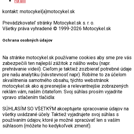
kontakt: motocykel(a)motocykel.sk
Prevádzkovateľ stránky Motocykel.sk s. r. o.
Všetky práva vyhradené © 1999-2026 Motocykel.sk
Ochrana osobných údajov
Na stránke motocykel.sk používame cookies aby sme pre vás
zabezpečili ten najlepší zážitok z nášho webu (napr.
prehrávanie videií). Cieľom je taktiež zozbierať potrebné údaje
pre našu analytiku (návstevnosť napr). Robíme to za účelom
skvalitnenia samotného obsahu, týchto webstránok
motocykel.sk ako aj presnejšie a relevantnejšie zobrazených
reklám vám, naším čitateľom. Svoj súhlas prosím vyjadrite
vpravo stlačením tlačidla:
SÚHLASÍM SO VŠETKÝM akceptujete spracovanie údajov na
všetky uvádzané účely. Taktiež vyjadrujete svoj súhlas s
používaním údajov, ktoré je možné spracúvať len s vaším
súhlasom (môžete ho kedykoľvek zmeniť).
NASTAVENIA môžete zmeniť preferencie a základné
nastavenia spracovania údajov. Svoj výber môžete