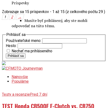
Zobrazuje sa 15 príspevkov - 1 až 15 (z celkového počtu 29 )
1
2
→
Musíte byť prihlásený, aby ste mohli
odpovedať na túto tému.
Prihlásiť sa
Používateľské meno:
Heslo:
Nechať ma prihláseného
Prihlásiť sa
Najnovšie
Populárne
Testy a recenzie
Pred 7 dní
TEST Honda CB500F E-Clutch vs. CB750
Hornet E-Clutch: Pre koho má zmysel