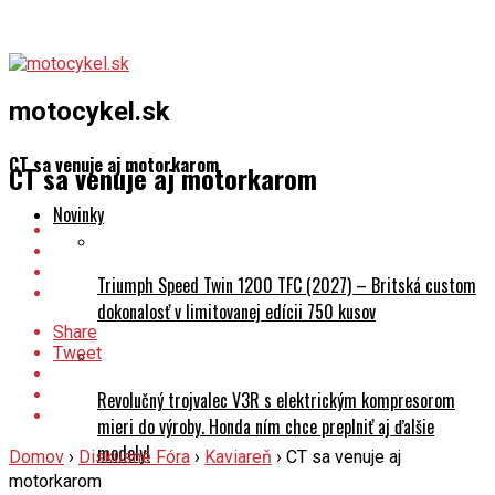
motocykel.sk
CT sa venuje aj motorkarom
CT sa venuje aj motorkarom
Novinky
Triumph Speed Twin 1200 TFC (2027) – Britská custom
dokonalosť v limitovanej edícii 750 kusov
Share
Tweet
Revolučný trojvalec V3R s elektrickým kompresorom
mieri do výroby. Honda ním chce preplniť aj ďalšie
modely!
Domov
›
Diskusné Fóra
›
Kaviareň
›
CT sa venuje aj
motorkarom