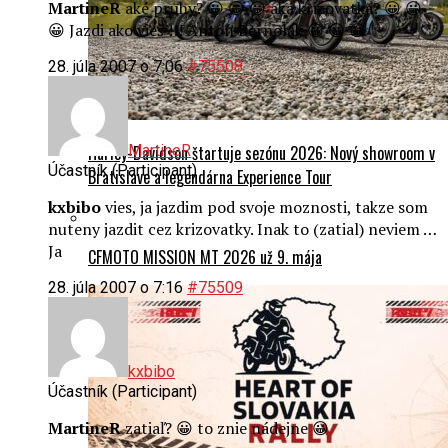
28. júla 2007 o 7:06
#75508
Harley-Davidson štartuje sezónu 2026: Nový showroom v
MartineR
Účastník (Participant)
Bratislave a legendárna Experience Tour
kxbibo
vies, ja jazdim pod svoje moznosti, takze som
nuteny jazdit cez krizovatky. Inak to (zatial) neviem …
Ja
CFMOTO MISSION MT 2026 už 9. mája
28. júla 2007 o 7:16
#75509
kxbibo
Účastník (Participant)
MartineR
zatiaľ? 😀 to znie nádejne 😀
28. júla 2007 o 10:26
#75510