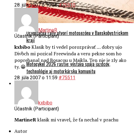
MartineR
Orientačná rally otvorí motosezónu v Banskobystrickom
Účastník (Participant)
kraji
kxbibo
Klasik by ti vedel porozprávať … dobry ujo
Divoch mi pozical Freewinda a veru pekne som ho
poprehanal nad Bosacou u Majkla. Ten nie je zly ako
Motocykel 2026 rastie: výstava spája jazdcov,
ty. 😁
technológie aj motorkársku komunitu
28. júla 2007 o 11:59
#75511
O nás
kxbibo
Účastník (Participant)
MartineR
klasik mi vravel, že ťa nechal v prachu
Autor
Príspevky