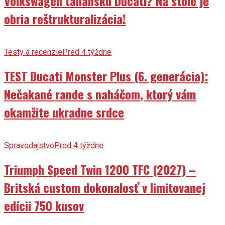
obria reštrukturalizácia!
Testy a recenzie
Pred 4 týždne
TEST Ducati Monster Plus (6. generácia):
Nečakané rande s naháčom, ktorý vám
okamžite ukradne srdce
Spravodajstvo
Pred 4 týždne
Triumph Speed Twin 1200 TFC (2027) –
Britská custom dokonalosť v limitovanej
edícii 750 kusov
Testy a recenzie
Pred 2 týždne