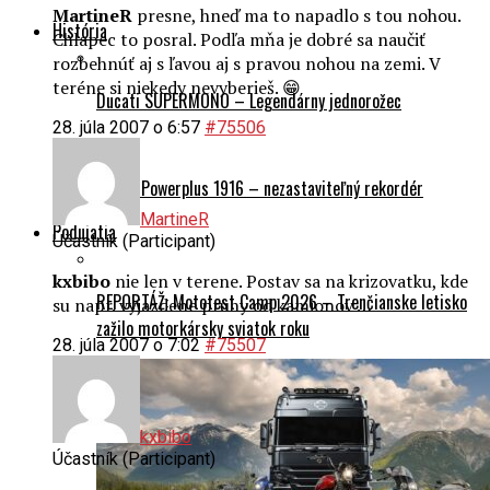
Chlapec to posral. Podľa mňa je dobré sa naučiť
rozbehnúť aj s ľavou aj s pravou nohou na zemi. V
teréne si niekedy nevyberieš. 😁
Ducati SUPERMONO – Legendárny jednorožec
28. júla 2007 o 6:57
#75506
Indian Powerplus 1916 – nezastaviteľný rekordér
MartineR
Podujatia
Účastník (Participant)
kxbibo
nie len v terene. Postav sa na krizovatku, kde
REPORTÁŽ: Mototest Camp 2026 – Trenčianske letisko
su napr. vyjazdene pruhy od kamionov …
zažilo motorkársky sviatok roku
28. júla 2007 o 7:02
#75507
kxbibo
Účastník (Participant)
MartineR
aké pruhy? 😀 😀 😀 aká križovatka? 😀 😀
😀 Jazdi ako vieš !!! Anton Bernolák 😀 😀 😀