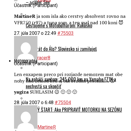
MartineR
ja som isla ako cerstvy absolvent rovno na
VFR750 (r97) a tuna som. a ten mal nad 100 koni 😈
Cestujeme s Motobulharom: Rakúsko
27. júla 2007 o 22:49
#75503
Prvý krát do Álp? Slovinsko si zamiluješ
racer8
Motoporadňa
Účastník (Participant)
Len enxapem preco pri rozjazde nemozem mat obe
Na naháči svetom: 245 000 km na Yamahe FZ1N a
nohy nad zemou ked aj tak brzdim prstami…. 😕
nechystá sa skončiť
yagiza
SUHLASIM 😉 🙂 🙂 🙂
28. júla 2007 o 6:48
#75504
HLADKÝ ŠTART: Ako PRIPRAVIŤ MOTORKU NA SEZÓNU
MartineR
Ako pripraviť motorku na sezónu: rady pre bezpečnú jazdu
Účastník (Participant)
a spoľahlivý výkon