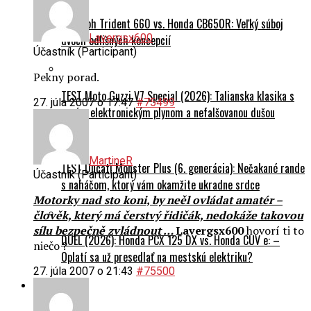
Lavergsx600
dvoch odlišných koncepcií
Účastník (Participant)
Pekny porad.
TEST Moto Guzzi V7 Special (2026): Talianska klasika s
27. júla 2007 o 17:47
#75499
novým elektronickým plynom a nefalšovanou dušou
MartineR
TEST Ducati Monster Plus (6. generácia): Nečakané rande
Účastník (Participant)
s naháčom, ktorý vám okamžite ukradne srdce
Motorky nad sto koni, by neěl ovládat amatér –
člověk, který má čerstvý řidičák, nedokáže takovou
sílu bezpečně zvládnout …
Lavergsx600
hovorí ti to
DUEL (2026): Honda PCX 125 DX vs. Honda CUV e: –
niečo ?
Oplatí sa už presedlať na mestskú elektriku?
27. júla 2007 o 21:43
#75500
Cestovanie
Na naháči svetom: 245 000 km na Yamahe FZ1N a
ZOMBY