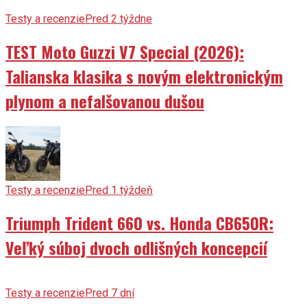
TEST Moto Guzzi V7 Special (2026):
Talianska klasika s novým elektronickým
plynom a nefalšovanou dušou
Testy a recenzie
Pred 1 týždeň
Triumph Trident 660 vs. Honda CB650R:
Veľký súboj dvoch odlišných koncepcií
Testy a recenzie
Pred 7 dní
TEST Honda CB500F E-Clutch vs. CB750