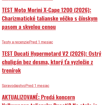
TEST Moto Morini X-Cape 1200 (2026):
Charizmatické talianske véčko s čínskym
pasom a skvelou cenou
Testy a recenzie
Pred 1 mesiac
TEST Ducati Hypermotard V2 (2026): Ostrý
chuligán bez desma, ktorý ťa vyzlečie z
trenírok
Spravodajstvo
Pred 1 mesiac
AKTUALIZOVANÉ: Predá koncern
Volkswagen taliansku Ducati? Na stole je