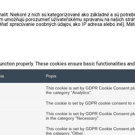
nalít. Niekoré z nich sú kategorizované ako základné a sú potr
 nám umožňujú porozumieť užívateľskému správaniu na našich str
ŕňať spracúvanie osobných údajov, ako IP adresa alebo iné). Má
unction properly. These cookies ensure basic functionalities and
nia
Popis
This cookie is set by GDPR Cookie Consent plug
the category "Analytics".
The cookie is set by GDPR cookie consent to re
This cookie is set by GDPR Cookie Consent plug
in the category "Necessary".
This cookie is set by GDPR Cookie Consent plug
the category "Other.