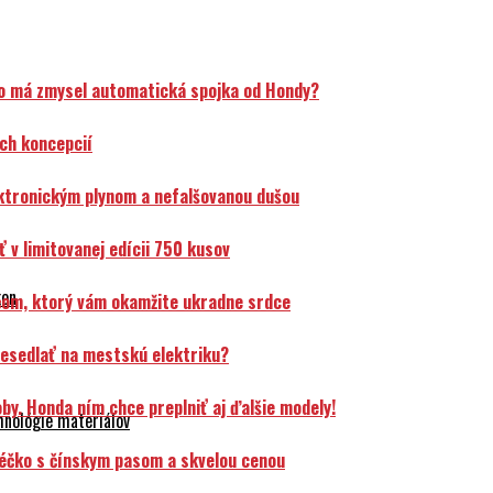
o má zmysel automatická spojka od Hondy?
ch koncepcií
ektronickým plynom a nefalšovanou dušou
v limitovanej edícii 750 kusov
kon
čom, ktorý vám okamžite ukradne srdce
resedlať na mestskú elektriku?
y. Honda ním chce preplniť aj ďalšie modely!
hnológie materiálov
éčko s čínskym pasom a skvelou cenou