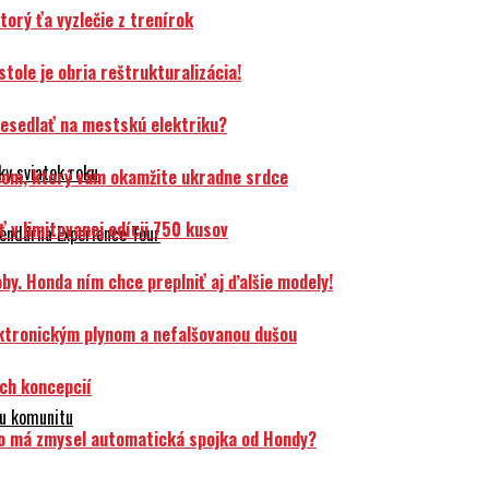
orý ťa vyzlečie z trenírok
ole je obria reštrukturalizácia!
resedlať na mestskú elektriku?
y sviatok roku
čom, ktorý vám okamžite ukradne srdce
v limitovanej edícii 750 kusov
endárna Experience Tour
y. Honda ním chce preplniť aj ďalšie modely!
ektronickým plynom a nefalšovanou dušou
ch koncepcií
ku komunitu
o má zmysel automatická spojka od Hondy?