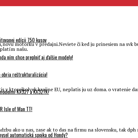
tovanej edícii 750 kusov
,novu motorku v predajni.Neviete či ked ju prinesiem na svk
aplatím našu.
da ním chce preplniť aj ďalšie modely!
obria reštrukturalizácia!
s v ktorejkolvek krajine EU, neplatis ju uz doma. o vratenie d
 modelmi KX327 a KX327X!
 Isle of Man TT!
adzbu ako u nas, zase ak to das na firmu na slovensku, tak dph
mysel automatická spojka od Hondy?