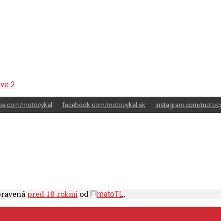
be.com/motocykel
facebook.com/motocykel.sk
instagram.com/motocy
upravená
pred 18 rokmi
od
.
matoTL