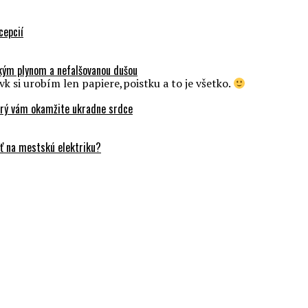
cepcií
ckým plynom a nefalšovanou dušou
k si urobím len papiere,poistku a to je všetko.
orý vám okamžite ukradne srdce
ť na mestskú elektriku?