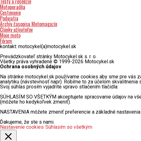
Testy a recenzie
Motoporadňa
Cestovanie
Podujatia
Archív časopisu Motomagazín
Články užívateľov
Moje moto
Fórum
kontakt: motocykel(a)motocykel.sk
Prevádzkovateľ stránky Motocykel.sk s. r. o.
Všetky práva vyhradené © 1999-2026 Motocykel.sk
Ochrana osobných údajov
Na stránke motocykel.sk používame cookies aby sme pre vás zabez
analytiku (návstevnosť napr). Robíme to za účelom skvalitnenia
Svoj súhlas prosím vyjadrite vpravo stlačením tlačidla:
SÚHLASÍM SO VŠETKÝM akceptujete spracovanie údajov na všetky 
(môžete ho kedykoľvek zmeniť).
NASTAVENIA môžete zmeniť preferencie a základné nastavenia 
Ďakujeme, že ste s nami.
Nastavenie cookies
Súhlasím so všetkým