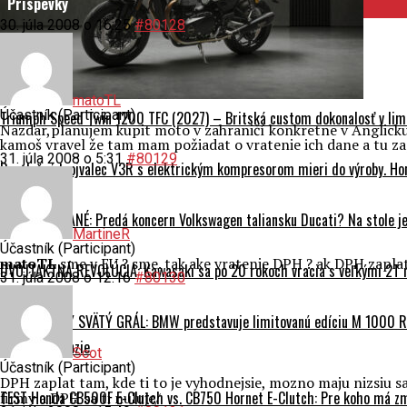
Príspevky
30. júla 2008 o 16:25
#80128
matoTL
Účastník (Participant)
Triumph Speed Twin 1200 TFC (2027) – Britská custom dokonalosť v limi
Nazdar,planujem kupit moto v zahraničí konkretne v Anglicku
kamoš vravel že tam mam požiadat o vratenie ich dane a tu z
31. júla 2008 o 5:31
#80129
Revolučný trojvalec V3R s elektrickým kompresorom mieri do výroby. Hon
AKTUALIZOVANÉ: Predá koncern Volkswagen taliansku Ducati? Na stole je 
MartineR
Účastník (Participant)
matoTL
sme v EU ? sme. tak ake vratenie DPH ? ak DPH zaplati
DVOJTAKTNÁ REVOLÚCIA: Kawasaki sa po 20 rokoch vracia s veľkými 2T
31. júla 2008 o 12:16
#80130
ZBERATEĽSKÝ SVÄTÝ GRÁL: BMW predstavuje limitovanú edíciu M 1000 RR
Testy a recenzie
Scot
Účastník (Participant)
DPH zaplat tam, kde ti to je vyhodnejsie, mozno maju nizsiu s
TEST Honda CB500F E-Clutch vs. CB750 Hornet E-Clutch: Pre koho má z
firmy a DPH sa ti nuluje/