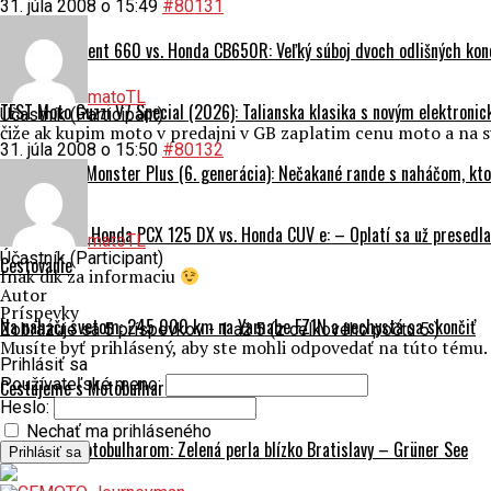
31. júla 2008 o 15:49
#80131
Triumph Trident 660 vs. Honda CB650R: Veľký súboj dvoch odlišných kon
matoTL
TEST Moto Guzzi V7 Special (2026): Talianska klasika s novým elektroni
Účastník (Participant)
čiže ak kupim moto v predajni v GB zaplatim cenu moto a na sv
31. júla 2008 o 15:50
#80132
TEST Ducati Monster Plus (6. generácia): Nečakané rande s naháčom, kt
DUEL (2026): Honda PCX 125 DX vs. Honda CUV e: – Oplatí sa už presedla
matoTL
Účastník (Participant)
Cestovanie
Inak dik za informaciu
Autor
Príspevky
Na naháči svetom: 245 000 km na Yamahe FZ1N a nechystá sa skončiť
Zobrazuje sa 5 príspevkov - 1 až 5 (z celkového počtu 5 )
Musíte byť prihlásený, aby ste mohli odpovedať na túto tému.
Prihlásiť sa
Používateľské meno:
Cestujeme s Motobulharom: Slovinsko
Heslo:
Nechať ma prihláseného
Rakúsko s Motobulharom: Zelená perla blízko Bratislavy – Grüner See
Prihlásiť sa