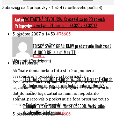
Zobrazujú sa 4 príspevky - 1 až 4 (z celkového počtu 4)
DVOJTAKTNÁ REVOLÚCIA: Kawasaki sa po 20 rokoch
Autor
vracia s veľkými 2T modelmi KX327 a KX327X!
Príspevky
5. októbra 2007 o 14:53
#76605
ZBERATEĽSKÝ SVÄTÝ GRÁL: BMW predstavuje limitovanú
edíciu M 1000 RR Isle of Man TT!
dedo2
Účastník (Participant)
Testy a recenzie
Ak mate doma niekdo foto starého pioniera
vyrábaného v považských strojárnach v
TEST Honda CB500F E-Clutch vs. CB750 Hornet E-Clutch:
Pov.Bystrici,alebo aj samotný exeplár prosím ozvite
Pre koho má zmysel automatická spojka od Hondy?
sa,zakladáme motoklub v Pov.Bystrici a chceme si ho
dat do nášho loga,zatial sa nám ho nepodarilo
zohnat,preto vás o poskytnutie fota prosíme touto
cestou.Dakujeme.Považskí mogoni
Triumph Trident 660 vs. Honda CB650R: Veľký súboj
dvoch odlišných koncepcií
5. októbra 2007 o 15:20
#76606