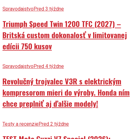
Spravodajstvo
Pred 3 týždne
Triumph Speed Twin 1200 TFC (2027) –
Britská custom dokonalosť v limitovanej
edícii 750 kusov
Spravodajstvo
Pred 4 týždne
Revolučný trojvalec V3R s elektrickým
kompresorom mieri do výroby. Honda ním
chce preplniť aj ďalšie modely!
Testy a recenzie
Pred 2 týždne
TEST Moto Guzzi V7 Special (2026):