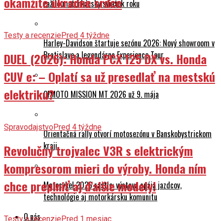
okamžite ukradne srdce
zažilo motorkársky sviatok roku
Testy a recenzie
Pred 4 týždne
Harley-Davidson štartuje sezónu 2026: Nový showroom v
Bratislave a legendárna Experience Tour
DUEL (2026): Honda PCX 125 DX vs. Honda
CUV e: – Oplatí sa už presedlať na mestskú
elektriku?
CFMOTO MISSION MT 2026 už 9. mája
Spravodajstvo
Pred 4 týždne
Orientačná rally otvorí motosezónu v Banskobystrickom
kraji
Revolučný trojvalec V3R s elektrickým
kompresorom mieri do výroby. Honda ním
chce preplniť aj ďalšie modely!
Motocykel 2026 rastie: výstava spája jazdcov,
technológie aj motorkársku komunitu
O nás
Testy a recenzie
Pred 1 mesiac