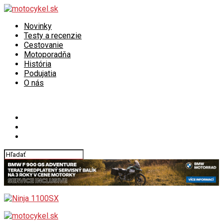
Novinky
Testy a recenzie
Cestovanie
Motoporadňa
História
Podujatia
O nás
Connect with us