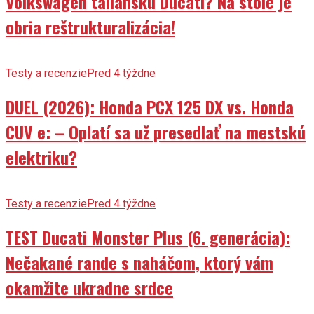
Volkswagen taliansku Ducati? Na stole je
obria reštrukturalizácia!
Testy a recenzie
Pred 4 týždne
DUEL (2026): Honda PCX 125 DX vs. Honda
CUV e: – Oplatí sa už presedlať na mestskú
elektriku?
Testy a recenzie
Pred 4 týždne
TEST Ducati Monster Plus (6. generácia):
Nečakané rande s naháčom, ktorý vám
okamžite ukradne srdce