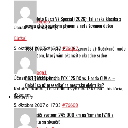
TEST Moto Guzzi V7 Special (2026): Talianska klasika s
kxbibo
novým elektronickým plynom a nefalšovanou dušou
Účastník (Participant)
[linka]
TEST Ducati Monster Plus (6. generácia): Nečakané rande
5. októbra 2007 o 15:57
#76607
s naháčom, ktorý vám okamžite ukradne srdce
ega1
DUEL (2026): Honda PCX 125 DX vs. Honda CUV e: –
Účastník (Participant)
Oplatí sa už presedlať na mestskú elektriku?
Kxbibo: bomba, to si odkiaľ vyhrabal? krása – história,
ďakujem.
Cestovanie
5. októbra 2007 o 17:33
#76608
Na naháči svetom: 245 000 km na Yamahe FZ1N a
nechystá sa skončiť