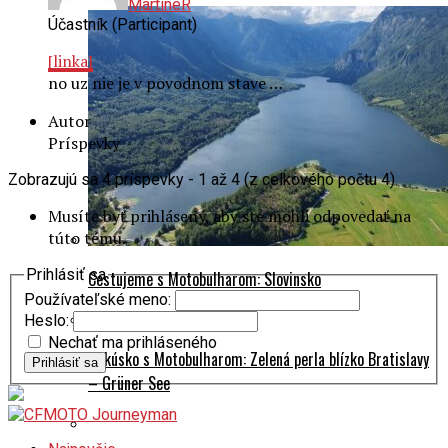
MartineR
Účastník (Participant)
[linka]
no uz nie je v povodnom stave …
Autor
Príspevky
Zobrazujú sa 4 príspevky - 1 až 4 (z celkového počtu 4)
Musíte byť prihlásený, aby ste mohli odpovedať na
túto tému.
Prihlásiť sa
Cestujeme s Motobulharom: Slovinsko
Používateľské meno:
Heslo:
Nechať ma prihláseného
Rakúsko s Motobulharom: Zelená perla blízko Bratislavy
Prihlásiť sa
– Grüner See