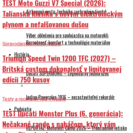
TEST Moto Guzzi V7 Special (2026):
Airbagová vesta: technika zachraňuje životy!
Talianska klasika s novým elektronickým
plynom a nefalšovanou dušou
Výber oblečenia pre spolujazdca na motocykli:
Bezpečnosť, komfort a technológie materiálov
Spravodajstvo
Pred 3 týždne
História
Triumph Speed Twin 1200 TFC (2027) –
Britská custom dokonalosť v limitovanej
Ducati SUPERMONO – Legendárny jednorožec
edícii 750 kusov
Indian Powerplus 1916 – nezastaviteľný rekordér
Testy a recenzie
Pred 4 týždne
Podujatia
TEST Ducati Monster Plus (6. generácia):
Nečakané rande s naháčom, ktorý vám
REPORTÁŽ: Mototest Camp 2026 – Trenčianske letisko