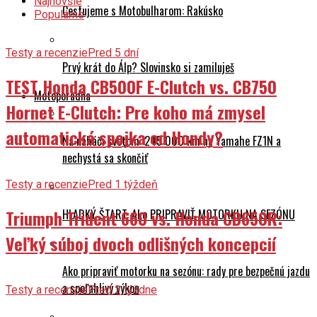
Najnovšie
Cestujeme s Motobulharom: Rakúsko
Populárne
Testy a recenzie
Pred 5 dní
Prvý krát do Álp? Slovinsko si zamiluješ
TEST Honda CB500F E-Clutch vs. CB750
Motoporadňa
Hornet E-Clutch: Pre koho má zmysel
automatická spojka od Hondy?
Na naháči svetom: 245 000 km na Yamahe FZ1N a
nechystá sa skončiť
Testy a recenzie
Pred 1 týždeň
Triumph Trident 660 vs. Honda CB650R:
HLADKÝ ŠTART: Ako PRIPRAVIŤ MOTORKU NA SEZÓNU
Veľký súboj dvoch odlišných koncepcií
Ako pripraviť motorku na sezónu: rady pre bezpečnú jazdu
a spoľahlivý výkon
Testy a recenzie
Pred 2 týždne