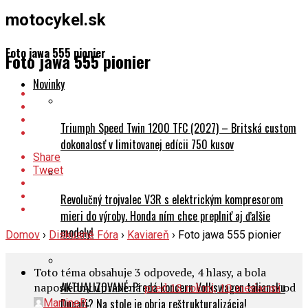
motocykel.sk
Foto jawa 555 pionier
Foto jawa 555 pionier
Novinky
Triumph Speed Twin 1200 TFC (2027) – Britská custom
dokonalosť v limitovanej edícii 750 kusov
Share
Tweet
Revolučný trojvalec V3R s elektrickým kompresorom
mieri do výroby. Honda ním chce preplniť aj ďalšie
modely!
Domov
›
Diskusné Fóra
›
Kaviareň
›
Foto jawa 555 pionier
Toto téma obsahuje 3 odpovede, 4 hlasy, a bola
AKTUALIZOVANÉ: Predá koncern Volkswagen taliansku
naposledny upravená
pred 18 rokmi, 10 mesiacmi
od
.
Ducati? Na stole je obria reštrukturalizácia!
MartineR