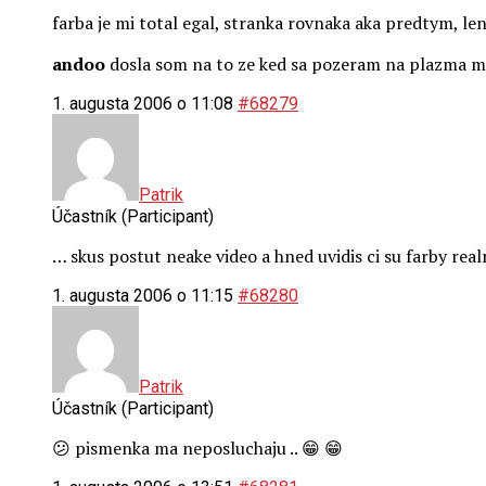
farba je mi total egal, stranka rovnaka aka predtym, l
andoo
dosla som na to ze ked sa pozeram na plazma mo
1. augusta 2006 o 11:08
#68279
Patrik
Účastník (Participant)
… skus postut neake video a hned uvidis ci su farby rea
1. augusta 2006 o 11:15
#68280
Patrik
Účastník (Participant)
😕 pismenka ma neposluchaju .. 😁 😁