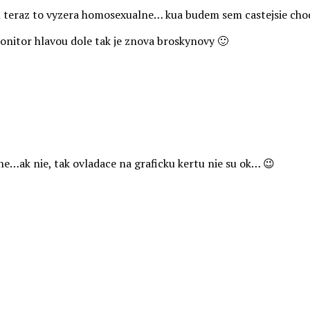
en teraz to vyzera homosexualne… kua budem sem castejsie chod
nitor hlavou dole tak je znova broskynovy 🙂
lne…ak nie, tak ovladace na graficku kertu nie su ok… 😉