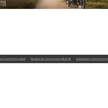
be.com/motocykel
facebook.com/motocykel.sk
instagram.com/motocy