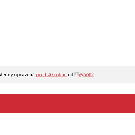
osledny upravená
pred 20 rokmi
od
.
vyboh2