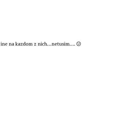
e ine na kazdom z nich…netusim…. 😕