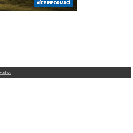
kel.sk