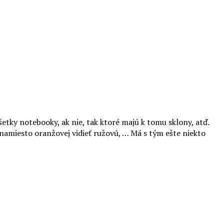
šetky notebooky, ak nie, tak ktoré majú k tomu sklony, atď.
 namiesto oranžovej vidieť ružovú, … Má s tým ešte niekto