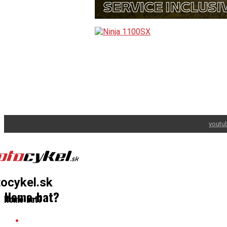
youtu
ocykel.sk
Homo-bat?
Homo-bat?