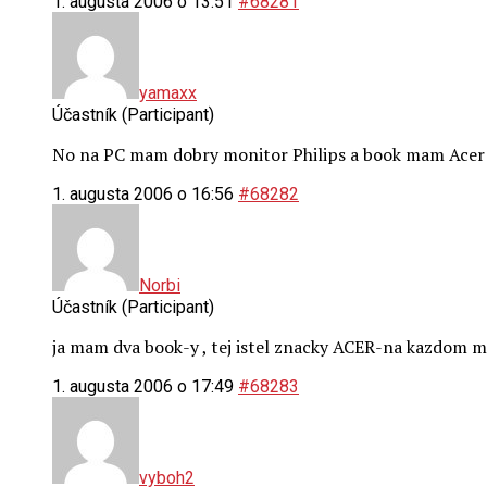
1. augusta 2006 o 13:51
#68281
yamaxx
Účastník (Participant)
No na PC mam dobry monitor Philips a book mam Acer F
1. augusta 2006 o 16:56
#68282
Norbi
Účastník (Participant)
ja mam dva book-y , tej istel znacky ACER-na kazdom m
1. augusta 2006 o 17:49
#68283
vyboh2