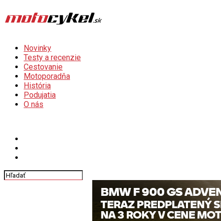
Novinky
Testy a recenzie
Cestovanie
Motoporadňa
História
Podujatia
O nás
Connect with us