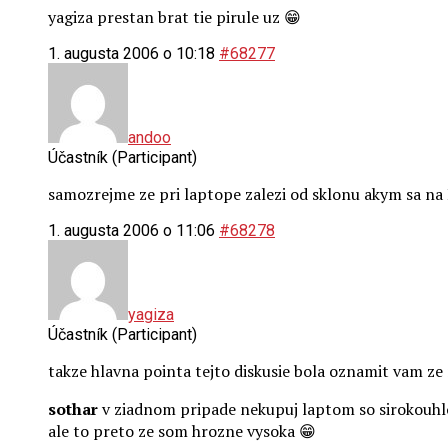
yagiza prestan brat tie pirule uz 😁
1. augusta 2006 o 10:18
#68277
andoo
Účastník (Participant)
samozrejme ze pri laptope zalezi od sklonu akym sa na 
1. augusta 2006 o 11:06
#68278
yagiza
Účastník (Participant)
takze hlavna pointa tejto diskusie bola oznamit vam 
sothar
v ziadnom pripade nekupuj laptom so sirokouhlou 
ale to preto ze som hrozne vysoka 😁