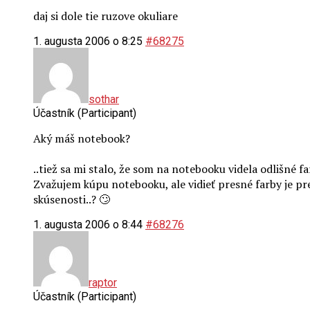
daj si dole tie ruzove okuliare
1. augusta 2006 o 8:25
#68275
sothar
Účastník (Participant)
Aký máš notebook?
..tiež sa mi stalo, že som na notebooku videla odlišné 
Zvažujem kúpu notebooku, ale vidieť presné farby je pr
skúsenosti..? 🙄
1. augusta 2006 o 8:44
#68276
raptor
Účastník (Participant)