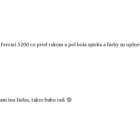
errari 3200 co pred rokom a pol bola spicka a farby su upln
am inu farbu, takze babo rad. 😟