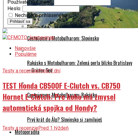
Používateľské meno:
Heslo:
Nechať ma prihláseného
Prihlásiť sa
Cestujeme s Motobulharom: Slovinsko
Najnovšie
Populárne
Rakúsko s Motobulharom: Zelená perla blízko Bratislavy
– Grüner See
Testy a recenzie
Pred 7 dní
TEST Honda CB500F E-Clutch vs. CB750
Hornet E-Clutch: Pre koho má zmysel
Cestujeme s Motobulharom: Rakúsko
automatická spojka od Hondy?
Prvý krát do Álp? Slovinsko si zamiluješ
Testy a recenzie
Pred 1 týždeň
Motoporadňa