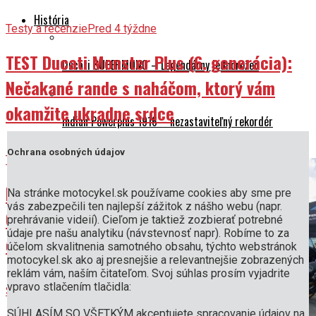
História
Testy a recenzie
Pred 4 týždne
TEST Ducati Monster Plus (6. generácia):
Ducati SUPERMONO – Legendárny jednorožec
Nečakané rande s naháčom, ktorý vám
okamžite ukradne srdce
Indian Powerplus 1916 – nezastaviteľný rekordér
Podujatia
Ochrana osobných údajov
Testy a recenzie
Pred 1 mesiac
DUEL (2026): Honda PCX 125 DX vs. Honda
Na stránke motocykel.sk používame cookies aby sme pre
vás zabezpečili ten najlepší zážitok z nášho webu (napr.
CUV e: – Oplatí sa už presedlať na mestskú
prehrávanie videií). Cieľom je taktiež zozbierať potrebné
údaje pre našu analytiku (návstevnosť napr). Robíme to za
elektriku?
účelom skvalitnenia samotného obsahu, týchto webstránok
motocykel.sk ako aj presnejšie a relevantnejšie zobrazených
reklám vám, naším čitateľom. Svoj súhlas prosím vyjadrite
vpravo stlačením tlačidla:
Spravodajstvo
Pred 1 mesiac
SÚHLASÍM SO VŠETKÝM akceptujete spracovanie údajov na