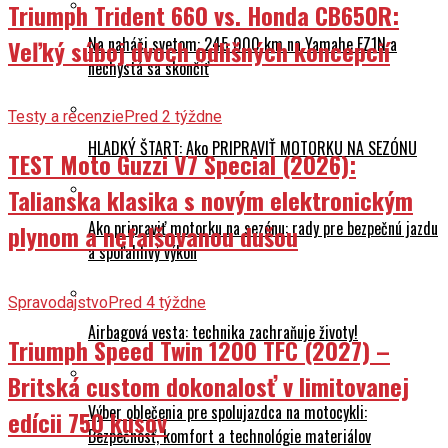
Triumph Trident 660 vs. Honda CB650R:
Na naháči svetom: 245 000 km na Yamahe FZ1N a
Veľký súboj dvoch odlišných koncepcií
nechystá sa skončiť
Testy a recenzie
Pred 2 týždne
HLADKÝ ŠTART: Ako PRIPRAVIŤ MOTORKU NA SEZÓNU
TEST Moto Guzzi V7 Special (2026):
Talianska klasika s novým elektronickým
Ako pripraviť motorku na sezónu: rady pre bezpečnú jazdu
plynom a nefalšovanou dušou
a spoľahlivý výkon
Spravodajstvo
Pred 4 týždne
Airbagová vesta: technika zachraňuje životy!
Triumph Speed Twin 1200 TFC (2027) –
Britská custom dokonalosť v limitovanej
Výber oblečenia pre spolujazdca na motocykli:
edícii 750 kusov
Bezpečnosť, komfort a technológie materiálov