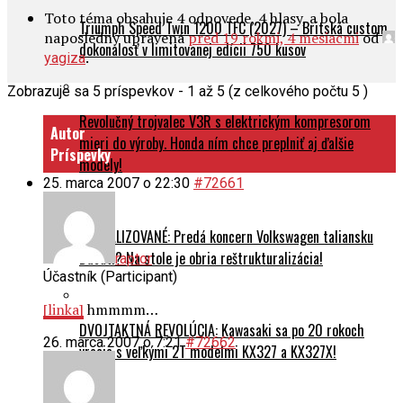
Toto téma obsahuje 4 odpovede, 4 hlasy, a bola
Triumph Speed Twin 1200 TFC (2027) – Britská custom
naposledny upravená
pred 19 rokmi, 4 mesiacmi
od
dokonalosť v limitovanej edícii 750 kusov
.
yagiza
Zobrazuje sa 5 príspevkov - 1 až 5 (z celkového počtu 5 )
Revolučný trojvalec V3R s elektrickým kompresorom
Autor
mieri do výroby. Honda ním chce preplniť aj ďalšie
Príspevky
modely!
25. marca 2007 o 22:30
#72661
AKTUALIZOVANÉ: Predá koncern Volkswagen taliansku
Ducati? Na stole je obria reštrukturalizácia!
raptor
Účastník (Participant)
[linka]
hmmmm…
DVOJTAKTNÁ REVOLÚCIA: Kawasaki sa po 20 rokoch
26. marca 2007 o 7:21
#72662
vracia s veľkými 2T modelmi KX327 a KX327X!