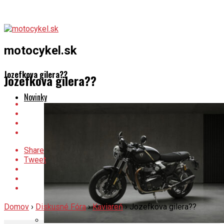
motocykel.sk
Jozefkova gilera??
Jozefkova gilera??
Novinky
Share
Tweet
Domov
›
Diskusné Fóra
›
Kaviareň
›
Jozefkova gilera??