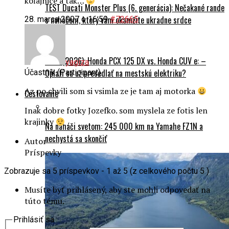
koľajnice a tak…
TEST Ducati Monster Plus (6. generácia): Nečakané rande
s naháčom, ktorý vám okamžite ukradne srdce
28. marca 2007 o 16:59
#72665
DUEL (2026): Honda PCX 125 DX vs. Honda CUV e: –
yagiza
Oplatí sa už presedlať na mestskú elektriku?
Účastník (Participant)
Az po chvili som si vsimla ze je tam aj motorka
Cestovanie
Inak dobre fotky Jozefko. som myslela ze fotis len
krajinky
Na naháči svetom: 245 000 km na Yamahe FZ1N a
nechystá sa skončiť
Autor
Príspevky
Zobrazuje sa 5 príspevkov - 1 až 5 (z celkového počtu 5 )
Musíte byť prihlásený, aby ste mohli odpovedať na
túto tému.
Prihlásiť sa