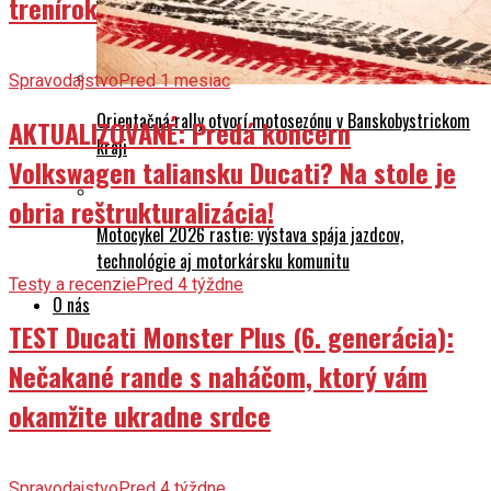
trenírok
Spravodajstvo
Pred 1 mesiac
Orientačná rally otvorí motosezónu v Banskobystrickom
AKTUALIZOVANÉ: Predá koncern
kraji
Volkswagen taliansku Ducati? Na stole je
obria reštrukturalizácia!
Motocykel 2026 rastie: výstava spája jazdcov,
technológie aj motorkársku komunitu
Testy a recenzie
Pred 4 týždne
O nás
TEST Ducati Monster Plus (6. generácia):
Nečakané rande s naháčom, ktorý vám
okamžite ukradne srdce
Spravodajstvo
Pred 4 týždne