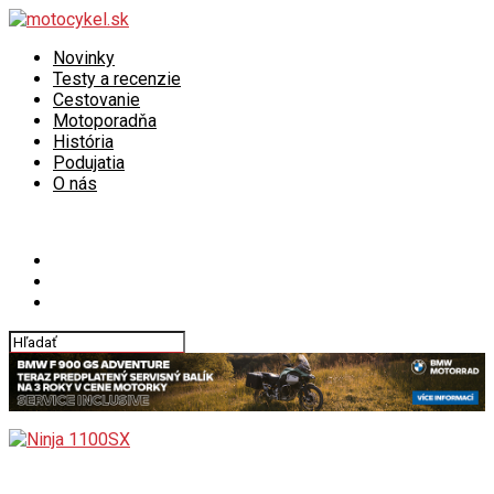
Novinky
Testy a recenzie
Cestovanie
Motoporadňa
História
Podujatia
O nás
Connect with us