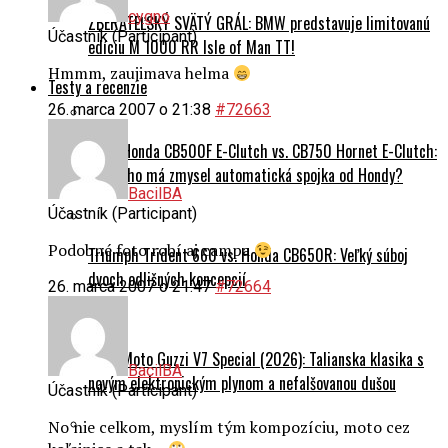
cygno
ZBERATEĽSKÝ SVÄTÝ GRÁL: BMW predstavuje limitovanú
Účastník (Participant)
edíciu M 1000 RR Isle of Man TT!
Hmmm, zaujimava helma
Testy a recenzie
26. marca 2007 o 21:38
#72663
TEST Honda CB500F E-Clutch vs. CB750 Hornet E-Clutch:
Pre koho má zmysel automatická spojka od Hondy?
BacilBA
Účastník (Participant)
Podobné foto robí aj campa
Triumph Trident 660 vs. Honda CB650R: Veľký súboj
dvoch odlišných koncepcií
26. marca 2007 o 21:47
#72664
TEST Moto Guzzi V7 Special (2026): Talianska klasika s
BacilBA
novým elektronickým plynom a nefalšovanou dušou
Účastník (Participant)
No nie celkom, myslím tým kompozíciu, moto cez