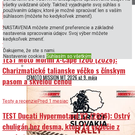
Revolučný trojvalec V3R s elektrickým
všetky uvádzané účely. Taktiež vyjadrujete svoj súhlas s
používaním údajov, ktoré je možné spracúvať len s vaším
kompresorom mieri do výroby. Honda ním
REPORTÁŽ: Mototest Camp 2026 – Trenčianske letisko
súhlasom (môžete ho kedykoľvek zmeniť).
zažilo motorkársky sviatok roku
chce preplniť aj ďalšie modely!
NASTAVENIA môžete zmeniť preferencie a základné
nastavenia spracovania údajov. Svoj výber môžete
kedykoľvek zmeniť.
Testy a recenzie
Pred 1 mesiac
Harley-Davidson štartuje sezónu 2026: Nový showroom v
Ďakujeme, že ste s nami.
Bratislave a legendárna Experience Tour
Nastavenie cookies
Súhlasím so všetkým
TEST Moto Morini X-Cape 1200 (2026):
Charizmatické talianske véčko s čínskym
CFMOTO MISSION MT 2026 už 9. mája
pasom a skvelou cenou
Testy a recenzie
Pred 1 mesiac
TEST Ducati Hypermotard V2 (2026): Ostrý
chuligán bez desma, ktorý ťa vyzlečie z