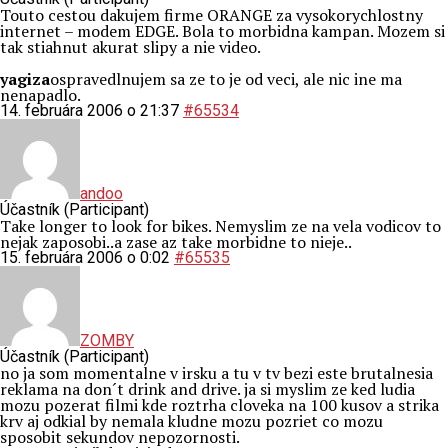
Touto cestou dakujem firme ORANGE za vysokorychlostny
internet – modem EDGE. Bola to morbidna kampan. Mozem si
tak stiahnut akurat slipy a nie video.
yagiza
ospravedlnujem sa ze to je od veci, ale nic ine ma
nenapadlo.
14. februára 2006 o 21:37
#65534
andoo
Účastník (Participant)
Take longer to look for bikes. Nemyslim ze na vela vodicov to
nejak zaposobi..a zase az take morbidne to nieje..
15. februára 2006 o 0:02
#65535
ZOMBY
Účastník (Participant)
no ja som momentalne v irsku a tu v tv bezi este brutalnesia
reklama na don´t drink and drive. ja si myslim ze ked ludia
mozu pozerat filmi kde roztrha cloveka na 100 kusov a strika
krv aj odkial by nemala kludne mozu pozriet co mozu
sposobit sekundov nepozornosti.