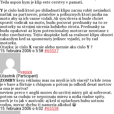
Teda aspon kym je klip este cerstvy v pamati.
Y
je cislo ludi ktori po zhliadnuti klipu zacnu robit neziaduci
natlak na partnerov, priatelov a pribuznych ktori jazdia na
moto aby sa ich vasne vzdali. Ak syn/dcera si bude chciet
spravit vodicak na moto, budu pocuvat prednasky na to ze
motorky su strojmi nicenia ludskeho zivota. Prednasky sa
budu opakovat az kym potencionalny motorcar neostane z
toho znechuteny. Tejto skupinke ludi sa realnost klipu obnovi
zakazdym ked sa spomenuty jedinec vyjadri, ze by rad
motorku.
Otazka: je cislo
X
vacsie alebo mensie ako cislo
Y
?
15. februára 2006 o 5:58
#65537
yagiza
Účastník (Participant)
ZOMBY
keru reklamu mas na mysli je ich viacej? ta kde zena
je v bare a flirtuje s chlapom a potom ju odhodi desat metrov
a ona je mrtva?
neviem preco v anglii mozes do urcitej miery pit aj soferovat.
potom sa cuduju ze nepoznaju mieru a azdia riadne spity.
nech je to jak v australii: aj ked si oplachnes hubu ustnou
vodou, merac dychu ti nameria alkohol 😀
15. februára 2006 o 6:02
#65538