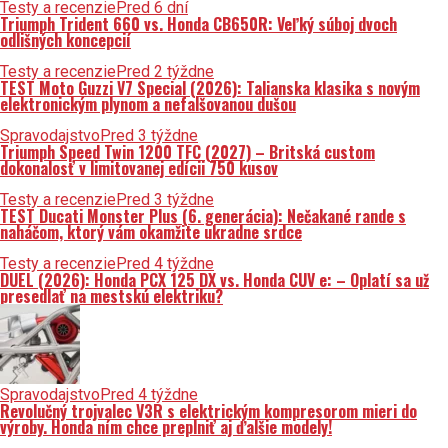
Testy a recenzie
Pred 6 dní
Triumph Trident 660 vs. Honda CB650R: Veľký súboj dvoch
odlišných koncepcií
Testy a recenzie
Pred 2 týždne
TEST Moto Guzzi V7 Special (2026): Talianska klasika s novým
elektronickým plynom a nefalšovanou dušou
Spravodajstvo
Pred 3 týždne
Triumph Speed Twin 1200 TFC (2027) – Britská custom
dokonalosť v limitovanej edícii 750 kusov
Testy a recenzie
Pred 3 týždne
TEST Ducati Monster Plus (6. generácia): Nečakané rande s
naháčom, ktorý vám okamžite ukradne srdce
Testy a recenzie
Pred 4 týždne
DUEL (2026): Honda PCX 125 DX vs. Honda CUV e: – Oplatí sa už
presedlať na mestskú elektriku?
Spravodajstvo
Pred 4 týždne
Revolučný trojvalec V3R s elektrickým kompresorom mieri do
výroby. Honda ním chce preplniť aj ďalšie modely!