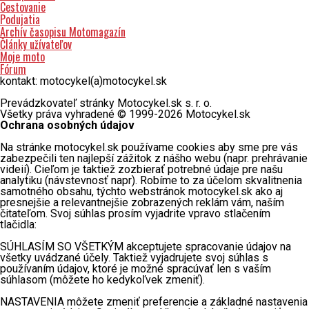
Cestovanie
Podujatia
Archív časopisu Motomagazín
Články užívateľov
Moje moto
Fórum
kontakt: motocykel(a)motocykel.sk
Prevádzkovateľ stránky Motocykel.sk s. r. o.
Všetky práva vyhradené © 1999-2026 Motocykel.sk
Ochrana osobných údajov
Na stránke motocykel.sk používame cookies aby sme pre vás
zabezpečili ten najlepší zážitok z nášho webu (napr. prehrávanie
videií). Cieľom je taktiež zozbierať potrebné údaje pre našu
analytiku (návstevnosť napr). Robíme to za účelom skvalitnenia
samotného obsahu, týchto webstránok motocykel.sk ako aj
presnejšie a relevantnejšie zobrazených reklám vám, naším
čitateľom. Svoj súhlas prosím vyjadrite vpravo stlačením
tlačidla:
SÚHLASÍM SO VŠETKÝM akceptujete spracovanie údajov na
všetky uvádzané účely. Taktiež vyjadrujete svoj súhlas s
používaním údajov, ktoré je možné spracúvať len s vaším
súhlasom (môžete ho kedykoľvek zmeniť).
NASTAVENIA môžete zmeniť preferencie a základné nastavenia