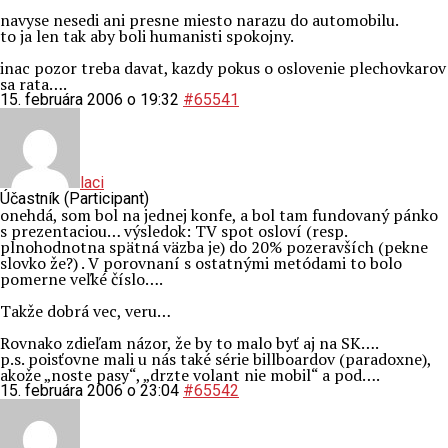
navyse nesedi ani presne miesto narazu do automobilu.
to ja len tak aby boli humanisti spokojny.
inac pozor treba davat, kazdy pokus o oslovenie plechovkarov
sa rata….
15. februára 2006 o 19:32
#65541
laci
Účastník (Participant)
onehdá, som bol na jednej konfe, a bol tam fundovaný pánko
s prezentaciou… výsledok: TV spot osloví (resp.
plnohodnotna spätná väzba je) do 20% pozeravších (pekne
slovko že?) . V porovnaní s ostatnými metódami to bolo
pomerne veľké číslo….
Takže dobrá vec, veru…
Rovnako zdieľam názor, že by to malo byť aj na SK….
p.s. poisťovne mali u nás také série billboardov (paradoxne),
akože „noste pasy“, „drzte volant nie mobil“ a pod….
15. februára 2006 o 23:04
#65542