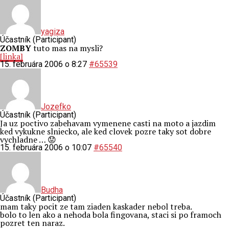
yagiza
Účastník (Participant)
ZOMBY
tuto mas na mysli?
[linka]
15. februára 2006 o 8:27
#65539
Jozefko
Účastník (Participant)
Ja uz poctivo zabehavam vymenene casti na moto a jazdim
ked vykukne slniecko, ale ked clovek pozre taky sot dobre
vychladne … 😟
15. februára 2006 o 10:07
#65540
Budha
Účastník (Participant)
mam taky pocit ze tam ziaden kaskader nebol treba.
bolo to len ako a nehoda bola fingovana, staci si po framoch
pozret ten naraz.