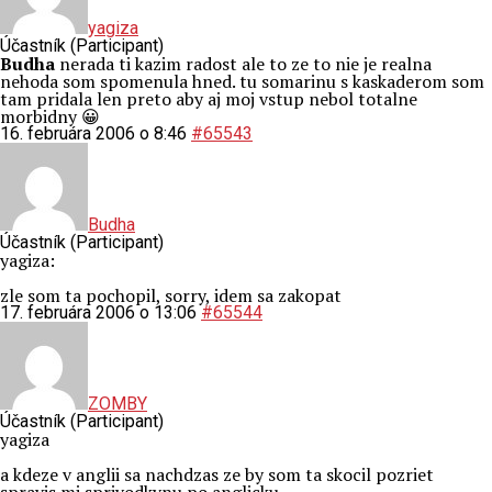
yagiza
Účastník (Participant)
Budha
nerada ti kazim radost ale to ze to nie je realna
nehoda som spomenula hned. tu somarinu s kaskaderom som
tam pridala len preto aby aj moj vstup nebol totalne
morbidny 😀
16. februára 2006 o 8:46
#65543
Budha
Účastník (Participant)
yagiza:
zle som ta pochopil, sorry, idem sa zakopat
17. februára 2006 o 13:06
#65544
ZOMBY
Účastník (Participant)
yagiza
a kdeze v anglii sa nachdzas ze by som ta skocil pozriet