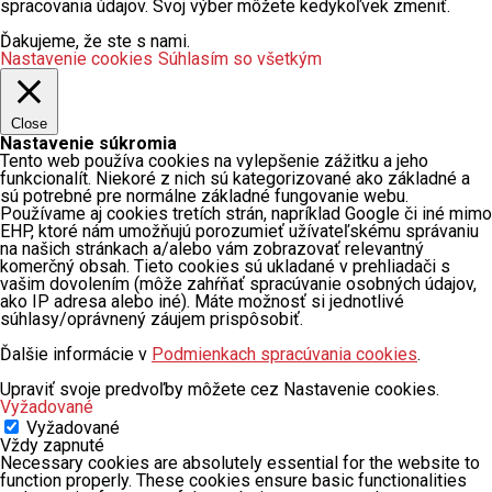
spracovania údajov. Svoj výber môžete kedykoľvek zmeniť.
Ďakujeme, že ste s nami.
Nastavenie cookies
Súhlasím so všetkým
Close
Nastavenie súkromia
Tento web používa cookies na vylepšenie zážitku a jeho
funkcionalít. Niekoré z nich sú kategorizované ako základné a
sú potrebné pre normálne základné fungovanie webu.
Používame aj cookies tretích strán, napríklad Google či iné mimo
EHP, ktoré nám umožňujú porozumieť užívateľskému správaniu
na našich stránkach a/alebo vám zobrazovať relevantný
komerčný obsah. Tieto cookies sú ukladané v prehliadači s
vašim dovolením (môže zahŕňať spracúvanie osobných údajov,
ako IP adresa alebo iné). Máte možnosť si jednotlivé
súhlasy/oprávnený záujem prispôsobiť.
Ďalšie informácie v
Podmienkach spracúvania cookies
.
Upraviť svoje predvoľby môžete cez Nastavenie cookies.
Vyžadované
Vyžadované
Vždy zapnuté
Necessary cookies are absolutely essential for the website to
function properly. These cookies ensure basic functionalities