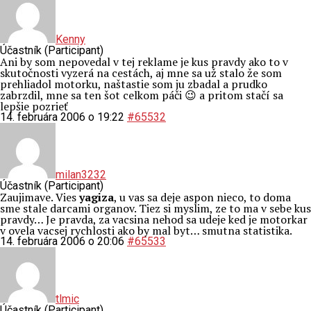
Kenny
Účastník (Participant)
Ani by som nepovedal v tej reklame je kus pravdy ako to v
skutočnosti vyzerá na cestách, aj mne sa už stalo že som
prehliadol motorku, naštastie som ju zbadal a prudko
zabrzdil, mne sa ten šot celkom páči 😉 a pritom stačí sa
lepšie pozrieť
14. februára 2006 o 19:22
#65532
milan3232
Účastník (Participant)
Zaujimave. Vies
yagiza
, u vas sa deje aspon nieco, to doma
sme stale darcami organov. Tiez si myslim, ze to ma v sebe kus
pravdy… Je pravda, za vacsina nehod sa udeje ked je motorkar
v ovela vacsej rychlosti ako by mal byt… smutna statistika.
14. februára 2006 o 20:06
#65533
tlmic
Účastník (Participant)