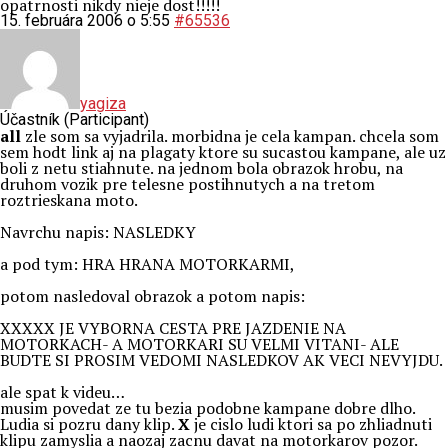
opatrnosti nikdy nieje dost!!!!!
15. februára 2006 o 5:55
#65536
yagiza
Účastník (Participant)
all
zle som sa vyjadrila. morbidna je cela kampan. chcela som
sem hodt link aj na plagaty ktore su sucastou kampane, ale uz
boli z netu stiahnute. na jednom bola obrazok hrobu, na
druhom vozik pre telesne postihnutych a na tretom
roztrieskana moto.
Navrchu napis: NASLEDKY
a pod tym: HRA HRANA MOTORKARMI,
potom nasledoval obrazok a potom napis:
XXXXX JE VYBORNA CESTA PRE JAZDENIE NA
MOTORKACH- A MOTORKARI SU VELMI VITANI- ALE
BUDTE SI PROSIM VEDOMI NASLEDKOV AK VECI NEVYJDU.
ale spat k videu…
musim povedat ze tu bezia podobne kampane dobre dlho.
Ludia si pozru dany klip.
X
je cislo ludi ktori sa po zhliadnuti
klipu zamyslia a naozaj zacnu davat na motorkarov pozor.