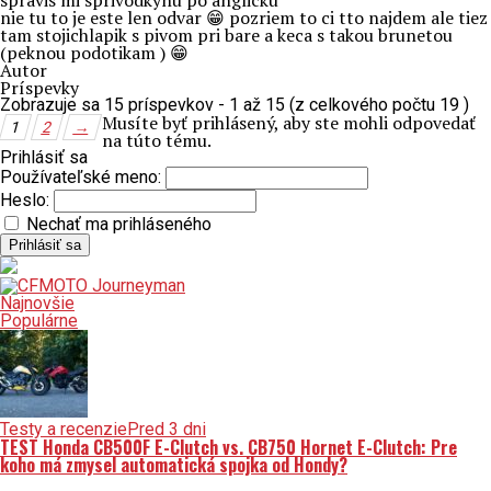
spravis mi sprivodkynu po anglicku
nie tu to je este len odvar 😁 pozriem to ci tto najdem ale tiez
tam stojichlapik s pivom pri bare a keca s takou brunetou
(peknou podotikam ) 😁
Autor
Príspevky
Zobrazuje sa 15 príspevkov - 1 až 15 (z celkového počtu 19 )
Musíte byť prihlásený, aby ste mohli odpovedať
1
2
→
na túto tému.
Prihlásiť sa
Používateľské meno:
Heslo:
Nechať ma prihláseného
Prihlásiť sa
Najnovšie
Populárne
Testy a recenzie
Pred 3 dni
TEST Honda CB500F E-Clutch vs. CB750 Hornet E-Clutch: Pre
koho má zmysel automatická spojka od Hondy?