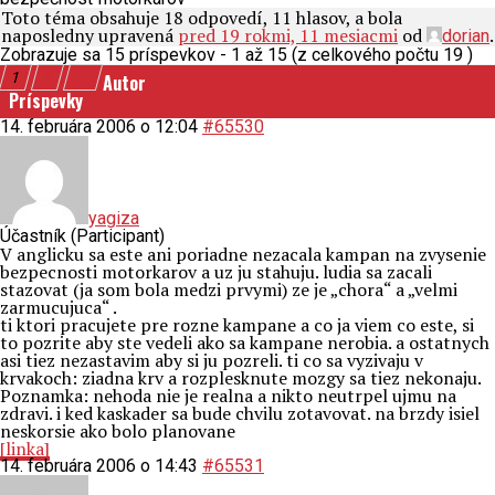
Toto téma obsahuje 18 odpovedí, 11 hlasov, a bola
naposledny upravená
pred 19 rokmi, 11 mesiacmi
od
.
dorian
Zobrazuje sa 15 príspevkov - 1 až 15 (z celkového počtu 19 )
1
2
→
Autor
Príspevky
14. februára 2006 o 12:04
#65530
yagiza
Účastník (Participant)
V anglicku sa este ani poriadne nezacala kampan na zvysenie
bezpecnosti motorkarov a uz ju stahuju. ludia sa zacali
stazovat (ja som bola medzi prvymi) ze je „chora“ a „velmi
zarmucujuca“ .
ti ktori pracujete pre rozne kampane a co ja viem co este, si
to pozrite aby ste vedeli ako sa kampane nerobia. a ostatnych
asi tiez nezastavim aby si ju pozreli. ti co sa vyzivaju v
krvakoch: ziadna krv a rozplesknute mozgy sa tiez nekonaju.
Poznamka: nehoda nie je realna a nikto neutrpel ujmu na
zdravi. i ked kaskader sa bude chvilu zotavovat. na brzdy isiel
neskorsie ako bolo planovane
[linka]
14. februára 2006 o 14:43
#65531