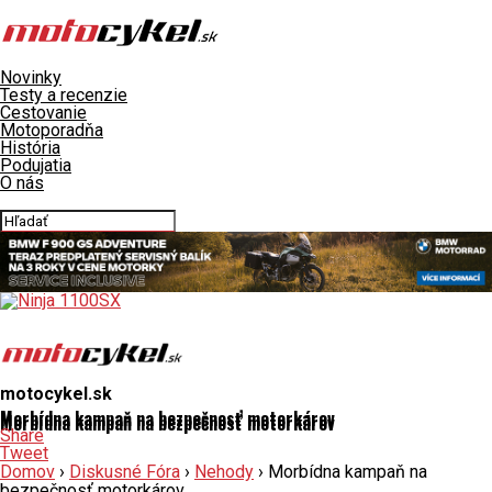
Novinky
Testy a recenzie
Cestovanie
Motoporadňa
História
Podujatia
O nás
Connect with us
motocykel.sk
Morbídna kampaň na bezpečnosť motorkárov
Morbídna kampaň na bezpečnosť motorkárov
Share
Tweet
Domov
›
Diskusné Fóra
›
Nehody
›
Morbídna kampaň na
bezpečnosť motorkárov