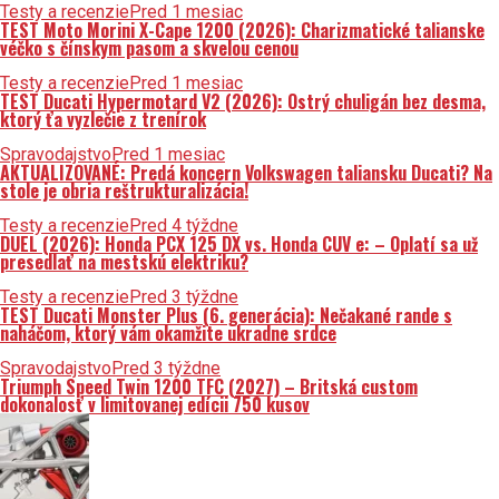
Testy a recenzie
Pred 1 mesiac
TEST Moto Morini X-Cape 1200 (2026): Charizmatické talianske
véčko s čínskym pasom a skvelou cenou
Testy a recenzie
Pred 1 mesiac
TEST Ducati Hypermotard V2 (2026): Ostrý chuligán bez desma,
ktorý ťa vyzlečie z trenírok
Spravodajstvo
Pred 1 mesiac
AKTUALIZOVANÉ: Predá koncern Volkswagen taliansku Ducati? Na
stole je obria reštrukturalizácia!
Testy a recenzie
Pred 4 týždne
DUEL (2026): Honda PCX 125 DX vs. Honda CUV e: – Oplatí sa už
presedlať na mestskú elektriku?
Testy a recenzie
Pred 3 týždne
TEST Ducati Monster Plus (6. generácia): Nečakané rande s
naháčom, ktorý vám okamžite ukradne srdce
Spravodajstvo
Pred 3 týždne
Triumph Speed Twin 1200 TFC (2027) – Britská custom
dokonalosť v limitovanej edícii 750 kusov