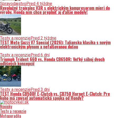
Spravodajstvo
Pred 4 týždne
Revolučný trojvalec V3R s elektrickým kompresorom mieri do
výroby. Honda ním chce preplniť aj ďalšie modely!
Testy a recenzie
Pred 2 týždne
TEST Moto Guzzi V7 Special (2026): Talianska klasika s novým
elektronickým plynom a nefalšovanou dušou
Testy a recenzie
Pred 6 dní
Triumph Trident 660 vs. Honda CB650R: Veľký súboj dvoch
odlišných koncepcií
Testy a recenzie
Pred 3 dni
TEST Honda CB500F E-Clutch vs. CB750 Hornet E-Clutch: Pre
koho má zmysel automatická spojka od Hondy?
Novinky
Testy a recenzie
Motoporadňa