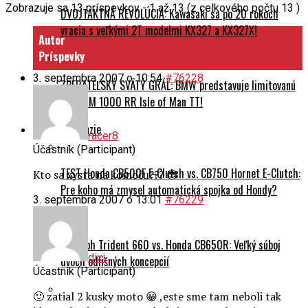
Zobrazuje sa 13 príspevkov - 1 až 13 (z celkového počtu 13 )
DVOJTAKTNÁ REVOLÚCIA: Kawasaki sa po 20 rokoch
vracia s veľkými 2T modelmi KX327 a KX327X!
Autor
Príspevky
3. septembra 2007 o 10:54
#76228
ZBERATEĽSKÝ SVÄTÝ GRÁL: BMW predstavuje limitovanú
edíciu M 1000 RR Isle of Man TT!
Testy a recenzie
racer8
Účastník (Participant)
TEST Honda CB500F E-Clutch vs. CB750 Hornet E-Clutch:
Kto sa xysta na komoču??? 😎
Pre koho má zmysel automatická spojka od Hondy?
3. septembra 2007 o 13:01
#76229
Triumph Trident 660 vs. Honda CB650R: Veľký súboj
dixi
dvoch odlišných koncepcií
Účastník (Participant)
🙂 zatial 2 kusky moto 😀 ,este sme tam neboli tak