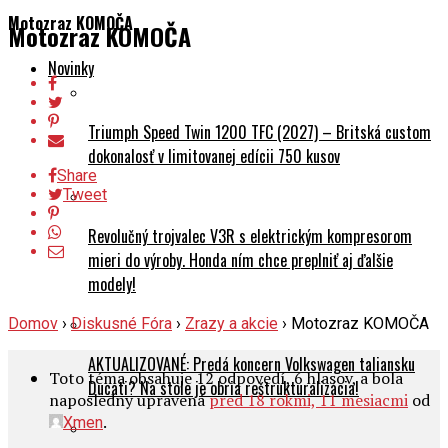
Motozraz KOMOČA
Motozraz KOMOČA
Novinky
Triumph Speed Twin 1200 TFC (2027) – Britská custom
dokonalosť v limitovanej edícii 750 kusov
Share
Tweet
Revolučný trojvalec V3R s elektrickým kompresorom
mieri do výroby. Honda ním chce preplniť aj ďalšie
modely!
Domov
›
Diskusné Fóra
›
Zrazy a akcie
›
Motozraz KOMOČA
AKTUALIZOVANÉ: Predá koncern Volkswagen taliansku
Toto téma obsahuje 12 odpovedí, 6 hlasov, a bola
Ducati? Na stole je obria reštrukturalizácia!
naposledny upravená
pred 18 rokmi, 11 mesiacmi
od
.
Xmen