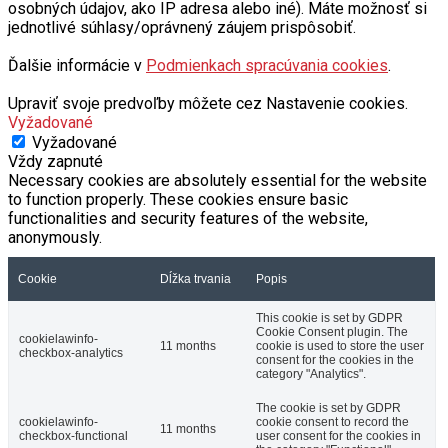
osobných údajov, ako IP adresa alebo iné). Máte možnosť si
jednotlivé súhlasy/oprávnený záujem prispôsobiť.
Ďalšie informácie v
Podmienkach spracúvania cookies
.
Upraviť svoje predvoľby môžete cez Nastavenie cookies.
Vyžadované
Vyžadované
Vždy zapnuté
Necessary cookies are absolutely essential for the website
to function properly. These cookies ensure basic
functionalities and security features of the website,
anonymously.
Cookie
Dĺžka trvania
Popis
This cookie is set by GDPR
Cookie Consent plugin. The
cookielawinfo-
11 months
cookie is used to store the user
checkbox-analytics
consent for the cookies in the
category "Analytics".
The cookie is set by GDPR
cookielawinfo-
cookie consent to record the
11 months
checkbox-functional
user consent for the cookies in