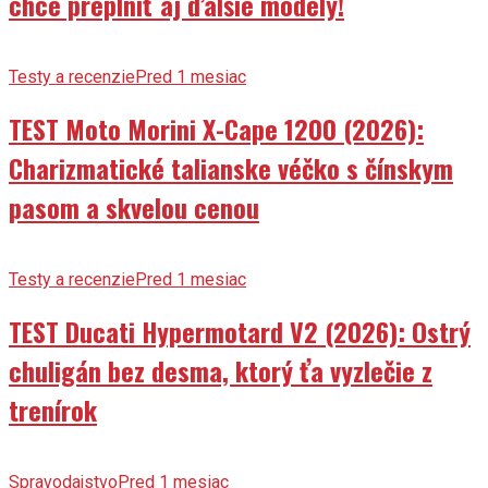
chce preplniť aj ďalšie modely!
Testy a recenzie
Pred 1 mesiac
TEST Moto Morini X-Cape 1200 (2026):
Charizmatické talianske véčko s čínskym
pasom a skvelou cenou
Testy a recenzie
Pred 1 mesiac
TEST Ducati Hypermotard V2 (2026): Ostrý
chuligán bez desma, ktorý ťa vyzlečie z
trenírok
Spravodajstvo
Pred 1 mesiac