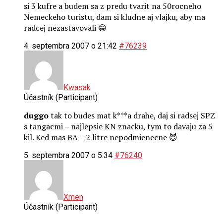
si 3 kufre a budem sa z predu tvarit na 50rocneho
Nemeckeho turistu, dam si kludne aj vlajku, aby ma
radcej nezastavovali 😁
4. septembra 2007 o 21:42
#76239
Kwasak
Účastník (Participant)
duggo
tak to budes mat k***a drahe, daj si radsej SPZ
s tangacmi – najlepsie KN znacku, tym to davaju za 5
kil. Ked mas BA – 2 litre nepodmienecne 😈
5. septembra 2007 o 5:34
#76240
Xmen
Účastník (Participant)