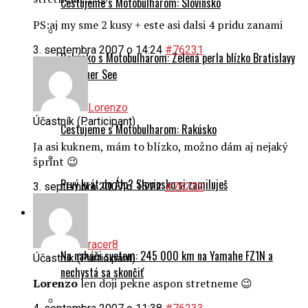
Cestujeme s Motobulharom: Slovinsko
PS:aj my sme 2 kusy + este asi dalsi 4 pridu zanami
3. septembra 2007 o 14:24
#76231
Rakúsko s Motobulharom: Zelená perla blízko Bratislavy
– Grüner See
Lorenzo
Účastník (Participant)
Cestujeme s Motobulharom: Rakúsko
Ja asi kuknem, mám to blízko, možno dám aj nejaký
šprint 😉
Prvý krát do Álp? Slovinsko si zamiluješ
3. septembra 2007 o 15:22
#76232
Motoporadňa
racer8
Na naháči svetom: 245 000 km na Yamahe FZ1N a
Účastník (Participant)
nechystá sa skončiť
Lorenzo
len doji pekne aspon stretneme 😉