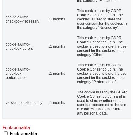
the category "Functional".
This cookie is set by GDPR
Cookie Consent plugin. The
cookielawinfo-
11 months
cookies is used to store the
checkbox-necessary
user consent for the cookies in
the category "Necessary".
This cookie is set by GDPR
Cookie Consent plugin. The
cookielawinfo-
11 months
cookie is used to store the user
checkbox-others
consent for the cookies in the
category "Other.
This cookie is set by GDPR
cookielawinfo-
Cookie Consent plugin. The
checkbox-
11 months
cookie is used to store the user
performance
consent for the cookies in the
category "Performance".
The cookie is set by the GDPR
Cookie Consent plugin and is
used to store whether or not
viewed_cookie_policy
11 months
user has consented to the use
of cookies. It does not store
any personal data.
Funkcionalita
Funkcionalita