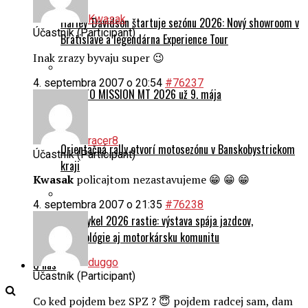
Kwasak
Harley-Davidson štartuje sezónu 2026: Nový showroom v
Účastník (Participant)
Bratislave a legendárna Experience Tour
Inak zrazy byvaju super 😉
4. septembra 2007 o 20:54
#76237
CFMOTO MISSION MT 2026 už 9. mája
racer8
Orientačná rally otvorí motosezónu v Banskobystrickom
Účastník (Participant)
kraji
Kwasak
policajtom nezastavujeme 😁 😁 😁
4. septembra 2007 o 21:35
#76238
Motocykel 2026 rastie: výstava spája jazdcov,
technológie aj motorkársku komunitu
duggo
O nás
Účastník (Participant)
Co ked pojdem bez SPZ ? 😇 pojdem radcej sam, dam