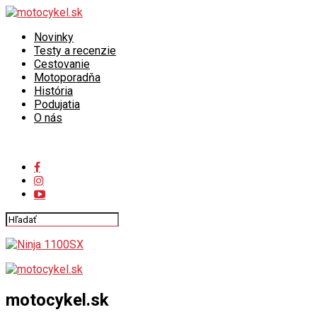
Novinky
Testy a recenzie
Cestovanie
Motoporadňa
História
Podujatia
O nás
Connect with us
motocykel.sk