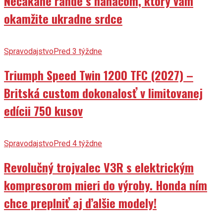
Nečakané rande s naháčom, ktorý vám
okamžite ukradne srdce
Spravodajstvo
Pred 3 týždne
Triumph Speed Twin 1200 TFC (2027) –
Britská custom dokonalosť v limitovanej
edícii 750 kusov
Spravodajstvo
Pred 4 týždne
Revolučný trojvalec V3R s elektrickým
kompresorom mieri do výroby. Honda ním
chce preplniť aj ďalšie modely!