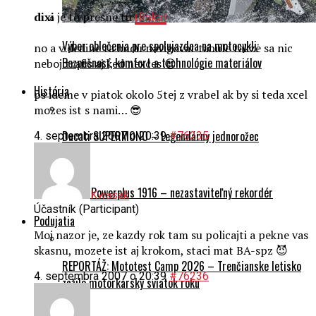
dixi
je to presne tu
[linka]
Výber oblečenia pre spolujazdca na motocykli:
no a v dedine ta budu navigovat tabule takze sa nic
Bezpečnosť, komfort a technológie materiálov
neboj trafis aj ked nexces 😉
História
ps ideme v piatok okolo 5tej z vrabel ak by si teda xcel
mozes ist s nami… 😎
Ducati SUPERMONO – Legendárny jednorožec
4. septembra 2007 o 20:39
#76235
Indian Powerplus 1916 – nezastaviteľný rekordér
Kwasak
Účastník (Participant)
Podujatia
Moj nazor je, ze kazdy rok tam su policajti a pekne vas
skasnu, mozete ist aj krokom, staci mat BA-spz 😈
REPORTÁŽ: Mototest Camp 2026 – Trenčianske letisko
4. septembra 2007 o 20:39
#76236
zažilo motorkársky sviatok roku