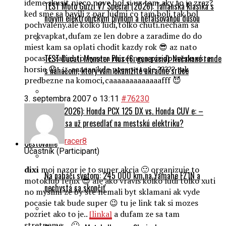
ideme skusit nieco nove.bol si uz tam,aky to je zraz?
TEST Moto Guzzi V7 Special (2026): Talianska klasika s
ked sme sa bavili z par ludmi co tam boli,tak bol
novým elektronickým plynom a nefalšovanou dušou
pochvaleny.ale kolko ludi,tolko chuti.necham sa
prekvapkat,dufam ze len dobre a zaradime do do
miest kam sa oplati chodit kazdy rok 😎 az nato
pocasie,zatial to vyzera mizerne,a predpovede este
TEST Ducati Monster Plus (6. generácia): Nečakané rande
horsie 😟 ….. aaaaaa kde presne to je ????? tak
s naháčom, ktorý vám okamžite ukradne srdce
predbezne na komoci,caaaaaaaaaaaaafff 😈
3. septembra 2007 o 13:11
#76230
DUEL (2026): Honda PCX 125 DX vs. Honda CUV e: –
Oplatí sa už presedlať na mestskú elektriku?
racer8
Cestovanie
Účastník (Participant)
dixi
moj nazor je to super akcia 🙂 organizuje to
Na naháči svetom: 245 000 km na Yamahe FZ1N a
motoklub fenix 😎 ale ako vravis kolko ludi tolko xuti
nechystá sa skončiť
no myslim ze by ste nemali byt sklamani ak vyde
pocasie tak bude super 😉 tu je link tak si mozes
pozriet ako to je..
[linka]
a dufam ze sa tam
stretneme… 🙂