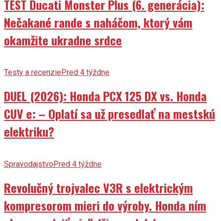
TEST Ducati Monster Plus (6. generácia):
Nečakané rande s naháčom, ktorý vám
okamžite ukradne srdce
Testy a recenzie
Pred 4 týždne
DUEL (2026): Honda PCX 125 DX vs. Honda
CUV e: – Oplatí sa už presedlať na mestskú
elektriku?
Spravodajstvo
Pred 4 týždne
Revolučný trojvalec V3R s elektrickým
kompresorom mieri do výroby. Honda ním