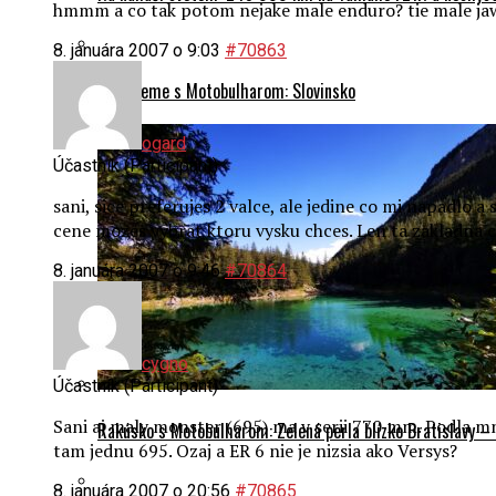
hmmm a co tak potom nejake male enduro? tie male jaw
8. januára 2007 o 9:03
#70863
Cestujeme s Motobulharom: Slovinsko
ogard
Účastník (Participant)
sani, sice preferujes 2 valce, ale jedine co mi napadlo 
cene mozes vybrat ktoru vysku chces. Len ta zakladna 
8. januára 2007 o 9:46
#70864
cygno
Účastník (Participant)
Sani aj maly monster (695) ma v serii 770 mm. Podla mn
Rakúsko s Motobulharom: Zelená perla blízko Bratislavy –
tam jednu 695. Ozaj a ER 6 nie je nizsia ako Versys?
8. januára 2007 o 20:56
#70865