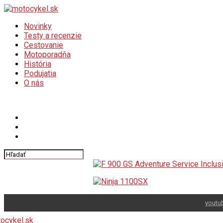
Novinky
Testy a recenzie
Cestovanie
Motoporadňa
História
Podujatia
O nás
Connect with us
youtu