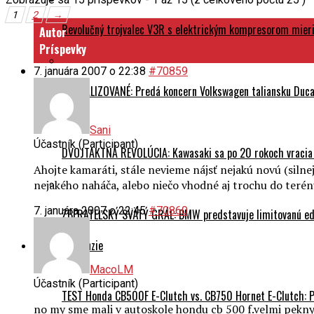
1
2
→
Revolučný trojvalec V3R s elektrickým kompresorom mieri 
Autor
Príspevky
7. januára 2007 o 22:38
#70859
AKTUALIZOVANÉ: Predá koncern Volkswagen taliansku Ducati
Sani
Účastník (Participant)
DVOJTAKTNÁ REVOLÚCIA: Kawasaki sa po 20 rokoch vracia
Ahojte kamaráti, stále nevieme nájsť nejakú novú (silnej
nejakého naháča, alebo niečo vhodné aj trochu do terénu
7. januára 2007 o 22:45
#70860
ZBERATEĽSKÝ SVÄTÝ GRÁL: BMW predstavuje limitovanú edí
Testy a recenzie
MacoLM
Účastník (Participant)
TEST Honda CB500F E-Clutch vs. CB750 Hornet E-Clutch: 
no my sme mali v autoskole hondu cb 500 f.velmi pekny 