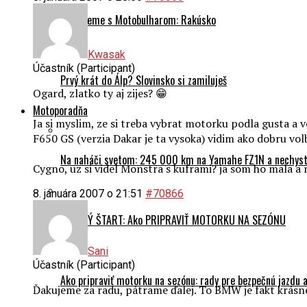
Cestujeme s Motobulharom: Rakúsko
Kwasak
Účastník (Participant)
Prvý krát do Álp? Slovinsko si zamiluješ
Ogard, zlatko ty aj zijes? 😁
Motoporadňa
Ja si myslim, ze si treba vybrat motorku podla gusta a 
F650 GS (verzia Dakar je ta vysoka) vidim ako dobru volb
Na naháči svetom: 245 000 km na Yamahe FZ1N a nechyst
Cygno, uz si videl Monstra s kuframi? ja som ho mala a
8. januára 2007 o 21:51
#70866
HLADKÝ ŠTART: Ako PRIPRAVIŤ MOTORKU NA SEZÓNU
Sani
Účastník (Participant)
Ako pripraviť motorku na sezónu: rady pre bezpečnú jazdu a
Ďakujeme za radu, pátrame ďalej. To BMW je fakt krásne,