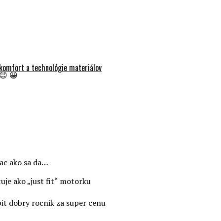
 komfort a technológie materiálov
😉 😀
iac ako sa da…
je ako „just fit“ motorku
pit dobry rocnik za super cenu