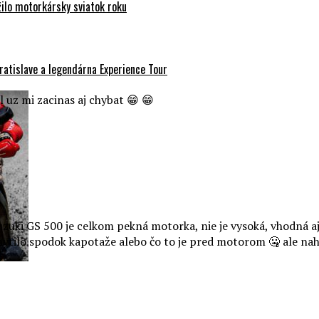
ilo motorkársky sviatok roku
atislave a legendárna Experience Tour
 uz mi zacinas aj chybat 😁 😁
uki GS 500 je celkom pekná motorka, nie je vysoká, vhodná aj 
hytilo spodok kapotaže alebo čo to je pred motorom 🤐 ale n