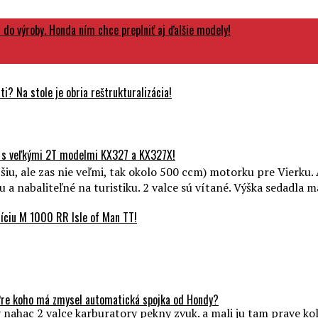
do výroby. Honda ním chce preplniť aj ďalšie modely!
? Na stole je obria reštrukturalizácia!
 s veľkými 2T modelmi KX327 a KX327X!
šiu, ale zas nie veľmi, tak okolo 500 ccm) motorku pre Vierku. 
 a nabaliteľné na turistiku. 2 valce sú vítané. Výška sedadla m
ciu M 1000 RR Isle of Man TT!
Pre koho má zmysel automatická spojka od Hondy?
nahac 2 valce karburatory pekny zvuk. a mali ju tam prave kol