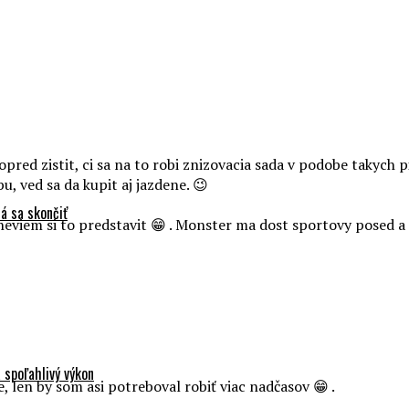
vopred zistit, ci sa na to robi znizovacia sada v podobe takych
u, ved sa da kupit aj jazdene. 😉
á sa skončiť
 neviem si to predstavit 😁 . Monster ma dost sportovy posed 
 spoľahlivý výkon
 len by som asi potreboval robiť viac nadčasov 😁 .