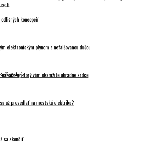
usali
odlišných koncepcií
ovým elektronickým plynom a nefalšovanou dušou
Račianskej?
 s naháčom, ktorý vám okamžite ukradne srdce
sa už presedlať na mestskú elektriku?
á sa skončiť