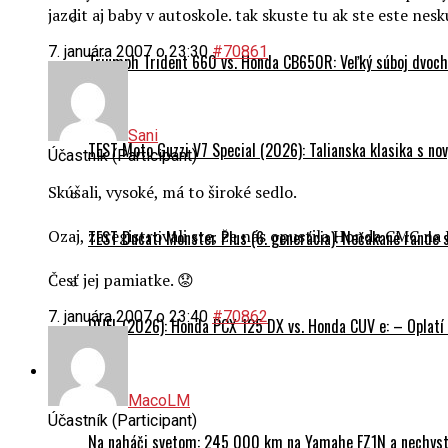
jazdit aj baby v autoskole. tak skuste tu ak ste este nesk
7. januára 2007 o 23:30
#70861
Triumph Trident 660 vs. Honda CB650R: Veľký súboj dvoch 
Sani
TEST Moto Guzzi V7 Special (2026): Talianska klasika s n
Účastník (Participant)
Skúšali, vysoké, má to široké sedlo.
Ozaj, zaregistrovali ste, že nás opustila Honda CMC na 
TEST Ducati Monster Plus (6. generácia): Nečakané rande
Česť jej pamiatke. 😟
7. januára 2007 o 23:40
#70862
DUEL (2026): Honda PCX 125 DX vs. Honda CUV e: – Oplatí 
Cestovanie
MacoLM
Účastník (Participant)
Na naháči svetom: 245 000 km na Yamahe FZ1N a nechyst