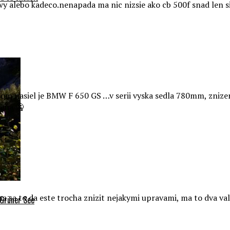
y alebo kadeco.nenapada ma nic nizsie ako cb 500f snad len 
a som nasiel je BMW F 650 GS …v serii vyska sedla 780mm, znize
cena 🤐
a sa to da este trocha znizit nejakymi upravami, ma to dva val
 Grüner See