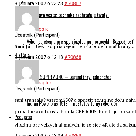
8. januára 2007 o 23:23
#70867
Airbagová vesta: technika zachraňuje životy!
psik
Účastník (Participant)
Výber oblečenia pre spolujazdca na motocykli: Bezpečnosť,
Sani
Ja ti tiež rád prispejem, len čo budem mať kruhy… 
História
9. januára 2007 o 12:13
#70868
Ducati SUPERMONO – Legendárny jednorožec
raptor
Účastník (Participant)
sani transalp? vstrom650? a spustit to uplne dolu najv
Indian Powerplus 1916 – nezastaviteľný rekordér
pripadne ako turista honda CBF 600S, honda ju prezentu
Podujatia
vhodnu pre velkych aj malych, je to sice 4R ale da sa ku
9. januára 2007 o 13:04
#70869