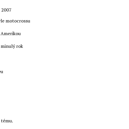
a 2007
tyle motocrossu
s Amerikou
o minulý rok
eu
o tému.