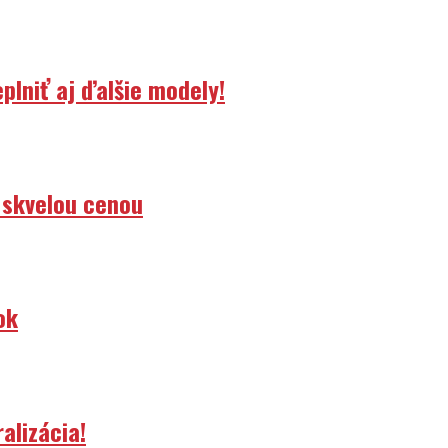
lniť aj ďalšie modely!
 skvelou cenou
ok
alizácia!