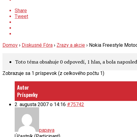
Share
Tweet
Domov
›
Diskusné Fóra
›
Zrazy a akcie
›
Nokia Freestyle Moto
Toto téma obsahuje 0 odpovedí, 1 hlas, a bola naposl
Zobrazuje sa 1 príspevok (z celkového počtu 1)
Autor
Príspevky
2. augusta 2007 o 14:16
#75742
papaya
Účastník (Participant)