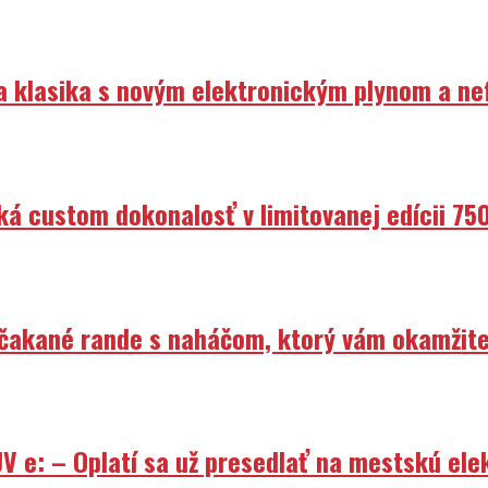
ka klasika s novým elektronickým plynom a n
ká custom dokonalosť v limitovanej edícii 75
Nečakané rande s naháčom, ktorý vám okamžit
V e: – Oplatí sa už presedlať na mestskú ele