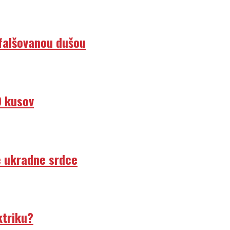
efalšovanou dušou
0 kusov
e ukradne srdce
ktriku?