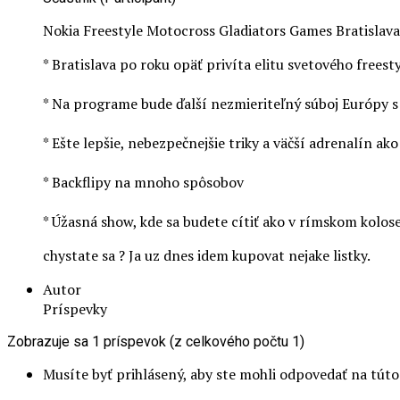
Nokia Freestyle Motocross Gladiators Games Bratislav
* Bratislava po roku opäť privíta elitu svetového frees
* Na programe bude ďalší nezmieriteľný súboj Európy 
* Ešte lepšie, nebezpečnejšie triky a väčší adrenalín ak
* Backflipy na mnoho spôsobov
* Úžasná show, kde sa budete cítiť ako v rímskom kolos
chystate sa ? Ja uz dnes idem kupovat nejake listky.
Autor
Príspevky
Zobrazuje sa 1 príspevok (z celkového počtu 1)
Musíte byť prihlásený, aby ste mohli odpovedať na tút