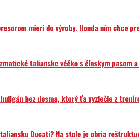
resorom mieri do výroby. Honda ním chce prep
izmatické talianske véčko s čínskym pasom a
uligán bez desma, ktorý ťa vyzlečie z trenír
liansku Ducati? Na stole je obria reštruktur