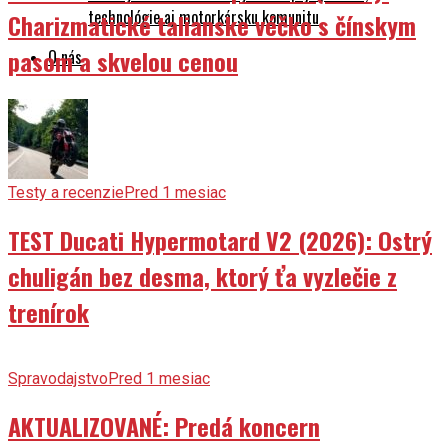
technológie aj motorkársku komunitu
Charizmatické talianske véčko s čínskym
pasom a skvelou cenou
O nás
Testy a recenzie
Pred 1 mesiac
TEST Ducati Hypermotard V2 (2026): Ostrý
chuligán bez desma, ktorý ťa vyzlečie z
trenírok
Spravodajstvo
Pred 1 mesiac
AKTUALIZOVANÉ: Predá koncern