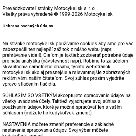
Prevádzkovateľ stránky Motocykel.sk s. r. o.
Všetky práva vyhradené © 1999-2026 Motocykel.sk
Ochrana osobných údajov
Na stránke motocykel.sk používame cookies aby sme pre vás
zabezpečili ten najlepší zážitok z nášho webu (napr.
prehrávanie videií). Cieľom je taktiež zozbierať potrebné údaje
pre našu analytiku (návstevnosť napr). Robíme to za účelom
skvalitnenia samotného obsahu, týchto webstránok
motocykel.sk ako aj presnejšie a relevantnejšie zobrazených
reklám vám, naším čitateľom. Svoj súhlas prosím vyjadrite
vpravo stlačením tlačidla:
SÚHLASÍM SO VŠETKÝM akceptujete spracovanie údajov na
všetky uvádzané účely. Taktiež vyjadrujete svoj súhlas s
používaním údajov, ktoré je možné spracúvať len s vaším
súhlasom (môžete ho kedykoľvek zmeniť).
NASTAVENIA môžete zmeniť preferencie a základné
nastavenia spracovania údajov. Svoj výber môžete
kedykoľvek zmeniť.