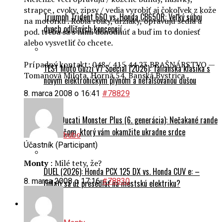
strapce , cvoky, zipsy / vedia vyrobiť aj čokoľvek z kože
Triumph Trident 660 vs. Honda CB650R: Veľký súboj
na motorku . Robia rolky, držiaky, opravujú sedlá a
dvoch odlišných koncepcií
pod. treba sa s nimi dohodnúť a buď im to doniesť
alebo vysvetliť čo chcete.
Prípadný kontakt: 048 / 415 44 23 BRAŠNÁRSTVO —
TEST Moto Guzzi V7 Special (2026): Talianska klasika s
Tomanová Milota, Horná 54, Banská Bystrica
novým elektronickým plynom a nefalšovanou dušou
8. marca 2008 o 16:41
#78829
TEST Ducati Monster Plus (6. generácia): Nečakané rande
s naháčom, ktorý vám okamžite ukradne srdce
bubo
Účastník (Participant)
Monty
: Milé tety, že?
DUEL (2026): Honda PCX 125 DX vs. Honda CUV e: –
8. marca 2008 o 17:16
#78830
Oplatí sa už presedlať na mestskú elektriku?
Cestovanie