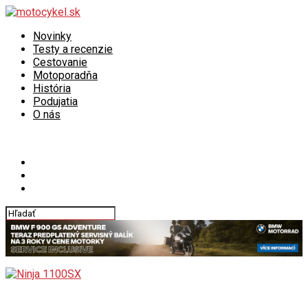
Novinky
Testy a recenzie
Cestovanie
Motoporadňa
História
Podujatia
O nás
Connect with us