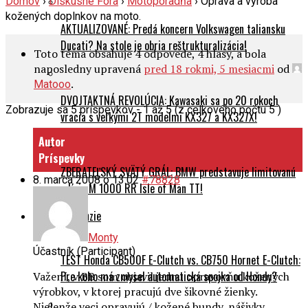
Domov
›
Diskusné Fóra
›
Motoporadňa
›
Oprava a výroba
kožených doplnkov na moto.
AKTUALIZOVANÉ: Predá koncern Volkswagen taliansku
Ducati? Na stole je obria reštrukturalizácia!
Toto téma obsahuje 4 odpovede, 4 hlasy, a bola
naposledny upravená
pred 18 rokmi, 5 mesiacmi
od
.
Matooo
DVOJTAKTNÁ REVOLÚCIA: Kawasaki sa po 20 rokoch
Zobrazuje sa 5 príspevkov - 1 až 5 (z celkového počtu 5 )
vracia s veľkými 2T modelmi KX327 a KX327X!
Autor
Príspevky
ZBERATEĽSKÝ SVÄTÝ GRÁL: BMW predstavuje limitovanú
8. marca 2008 o 13:02
#78828
edíciu M 1000 RR Isle of Man TT!
Testy a recenzie
Monty
Účastník (Participant)
TEST Honda CB500F E-Clutch vs. CB750 Hornet E-Clutch:
Pre koho má zmysel automatická spojka od Hondy?
Važení, v BB som objavil jednu opravovňu kožených
výrobkov, v ktorej pracujú dve šikovné žienky.
Nielenže veci opravujú / kožené bundy, nášivky,