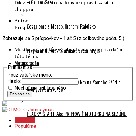
– Grüner See
Dik za tip….mne treba brasne opravit-zasit na
choppra
Autor
Cestujeme s Motobulharom: Rakúsko
Príspevky
Zobrazuje sa 5 príspevkov - 1 až 5 (z celkového počtu 5 )
Musíte byť prihlásený, aby ste mohli odpovedať na
Prvý krát do Álp? Slovinsko si zamiluješ
túto tému.
Motoporadňa
Prihlásiť sa
Používateľské meno:
Heslo:
Na naháči svetom: 245 000 km na Yamahe FZ1N a
Nechať ma prihláseného
nechystá sa skončiť
Prihlásiť sa
HLADKÝ ŠTART: Ako PRIPRAVIŤ MOTORKU NA SEZÓNU
Najnovšie
Populárne