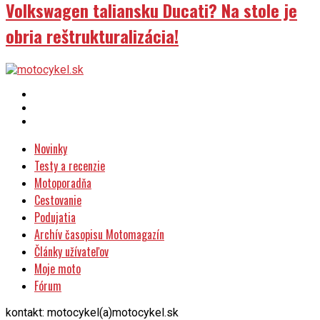
Volkswagen taliansku Ducati? Na stole je
obria reštrukturalizácia!
Novinky
Testy a recenzie
Motoporadňa
Cestovanie
Podujatia
Archív časopisu Motomagazín
Články užívateľov
Moje moto
Fórum
kontakt: motocykel(a)motocykel.sk