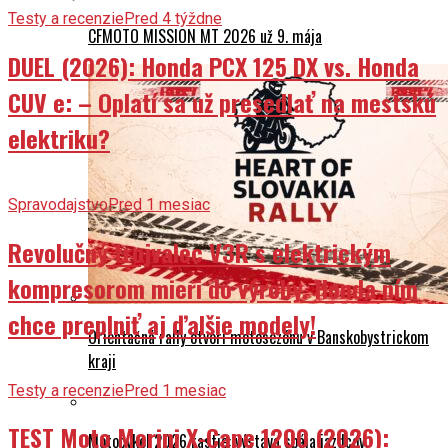
Testy a recenzie
Pred 4 týždne
CFMOTO MISSION MT 2026 už 9. mája
DUEL (2026): Honda PCX 125 DX vs. Honda
CUV e: – Oplatí sa už presedlať na mestskú
elektriku?
Spravodajstvo
Pred 1 mesiac
Revolučný trojvalec V3R s elektrickým
kompresorom mieri do výroby. Honda ním
chce preplniť aj ďalšie modely!
Orientačná rally otvorí motosezónu v Banskobystrickom
kraji
Testy a recenzie
Pred 1 mesiac
TEST Moto Morini X-Cape 1200 (2026):
Motocykel 2026 rastie: výstava spája jazdcov,