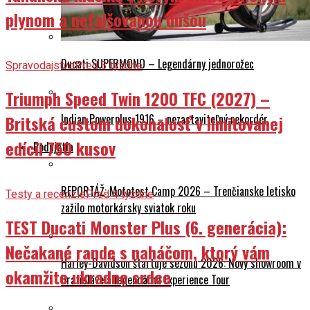
plynom a nefalšovanou dušou
Ducati SUPERMONO – Legendárny jednorožec
Spravodajstvo
Pred 3 týždne
Triumph Speed Twin 1200 TFC (2027) –
Indian Powerplus 1916 – nezastaviteľný rekordér
Britská custom dokonalosť v limitovanej
edícii 750 kusov
Podujatia
REPORTÁŽ: Mototest Camp 2026 – Trenčianske letisko
Testy a recenzie
Pred 4 týždne
zažilo motorkársky sviatok roku
TEST Ducati Monster Plus (6. generácia):
Nečakané rande s naháčom, ktorý vám
Harley-Davidson štartuje sezónu 2026: Nový showroom v
okamžite ukradne srdce
Bratislave a legendárna Experience Tour