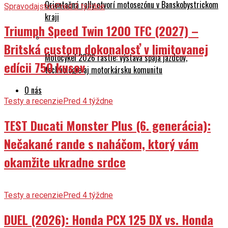
Orientačná rally otvorí motosezónu v Banskobystrickom
Spravodajstvo
Pred 3 týždne
kraji
Triumph Speed Twin 1200 TFC (2027) –
Britská custom dokonalosť v limitovanej
Motocykel 2026 rastie: výstava spája jazdcov,
edícii 750 kusov
technológie aj motorkársku komunitu
O nás
Testy a recenzie
Pred 4 týždne
TEST Ducati Monster Plus (6. generácia):
Nečakané rande s naháčom, ktorý vám
okamžite ukradne srdce
Testy a recenzie
Pred 4 týždne
DUEL (2026): Honda PCX 125 DX vs. Honda