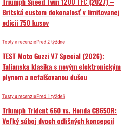
Triumph Speed Twin 1200 TFC (2027) –
Britská custom dokonalosť v limitovanej
edícii 750 kusov
Testy a recenzie
Pred 2 týždne
TEST Moto Guzzi V7 Special (2026):
Talianska klasika s novým elektronickým
plynom a nefalšovanou dušou
Testy a recenzie
Pred 1 týždeň
Triumph Trident 660 vs. Honda CB650R:
Veľký súboj dvoch odlišných koncepcií