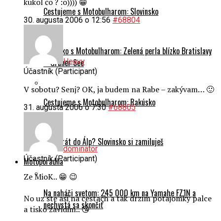
kukol čo ? :o)))) 😁
Cestujeme s Motobulharom: Slovinsko
30. augusta 2006 o 12:56
#68804
Rakúsko s Motobulharom: Zelená perla blízko Bratislavy
Heavy
– Grüner See
Účastník (Participant)
V sobotu? Senj? OK, ja budem na Rabe – zakývam… 🙂
Cestujeme s Motobulharom: Rakúsko
31. augusta 2006 o 7:30
#68805
Prvý krát do Álp? Slovinsko si zamiluješ
dominator
Účastník (Participant)
Motoporadňa
Ze MioK.. 😁 😉
Na naháči svetom: 245 000 km na Yamahe FZ1N a
No uz ste asi na cestach a tak drzim potajomky palce
nechystá sa skončiť
a tisko zavidim.. 😘