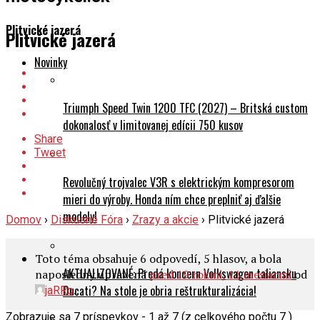
Plitvické jazerá
Plitvické jazerá
Novinky
Triumph Speed Twin 1200 TFC (2027) – Britská custom
dokonalosť v limitovanej edícii 750 kusov
Share
Tweet
Revolučný trojvalec V3R s elektrickým kompresorom
mieri do výroby. Honda ním chce preplniť aj ďalšie
modely!
Domov
›
Diskusné Fóra
›
Zrazy a akcie
›
Plitvické jazerá
Toto téma obsahuje 6 odpovedí, 5 hlasov, a bola
AKTUALIZOVANÉ: Predá koncern Volkswagen taliansku
naposledny upravená
pred 19 rokmi, 11 mesiacmi
od
.
Ducati? Na stole je obria reštrukturalizácia!
jaRRo
Zobrazuje sa 7 príspevkov - 1 až 7 (z celkového počtu 7 )