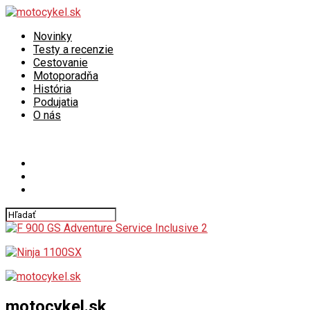
Novinky
Testy a recenzie
Cestovanie
Motoporadňa
História
Podujatia
O nás
Connect with us
motocykel.sk