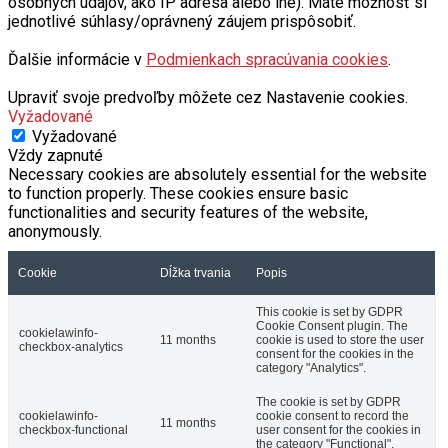
osobných údajov, ako IP adresa alebo iné). Máte možnosť si
jednotlivé súhlasy/oprávnený záujem prispôsobiť.
Ďalšie informácie v
Podmienkach spracúvania cookies
.
Upraviť svoje predvoľby môžete cez Nastavenie cookies.
Vyžadované
Vyžadované
Vždy zapnuté
Necessary cookies are absolutely essential for the website
to function properly. These cookies ensure basic
functionalities and security features of the website,
anonymously.
Cookie
Dĺžka trvania
Popis
This cookie is set by GDPR
Cookie Consent plugin. The
cookielawinfo-
11 months
cookie is used to store the user
checkbox-analytics
consent for the cookies in the
category "Analytics".
The cookie is set by GDPR
cookielawinfo-
cookie consent to record the
11 months
checkbox-functional
user consent for the cookies in
the category "Functional".