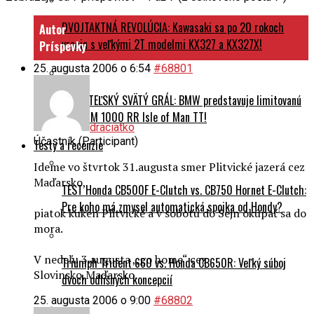
DVOJTAKTNÁ REVOLÚCIA: Kawasaki sa po 20 rokoch
Autor
vracia s veľkými 2T modelmi KX327 a KX327X!
Príspevky
25. augusta 2006 o 6:54
#68801
ZBERATEĽSKÝ SVÄTÝ GRÁL: BMW predstavuje limitovanú
edíciu M 1000 RR Isle of Man TT!
draciatko
Účastník (Participant)
Testy a recenzie
Ideme vo štvrtok 31.augusta smer Plitvické jazerá cez
Maďarsko,
TEST Honda CB500F E-Clutch vs. CB750 Hornet E-Clutch:
Pre koho má zmysel automatická spojka od Hondy?
piatok kuken Plitvické a v sobotu do Sejn okúpať sa do
mora.
V nedeľu 3.augusta ,,go home“ cez
Triumph Trident 660 vs. Honda CB650R: Veľký súboj
Slovinsko,Maďarsko.
dvoch odlišných koncepcií
25. augusta 2006 o 9:00
#68802