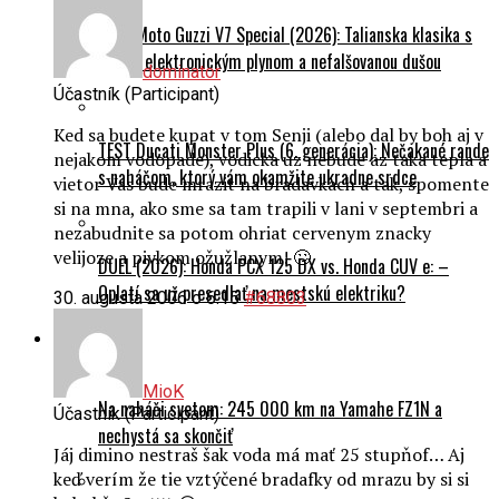
TEST Moto Guzzi V7 Special (2026): Talianska klasika s
novým elektronickým plynom a nefalšovanou dušou
dominator
Účastník (Participant)
Ked sa budete kupat v tom Senji (alebo dal by boh aj v
TEST Ducati Monster Plus (6. generácia): Nečakané rande
nejakom vodopade), vodicka uz nebude az taka tepla a
s naháčom, ktorý vám okamžite ukradne srdce
vietor Vas bude mrazit na bradavkach a tak, spomente
si na mna, ako sme sa tam trapili v lani v septembri a
nezabudnite sa potom ohriat cervenym znacky
velijoze a pivkom ožužlanym! 🙄
DUEL (2026): Honda PCX 125 DX vs. Honda CUV e: –
Oplatí sa už presedlať na mestskú elektriku?
30. augusta 2006 o 6:15
#68803
Cestovanie
MioK
Na naháči svetom: 245 000 km na Yamahe FZ1N a
Účastník (Participant)
nechystá sa skončiť
Jáj dimino nestraš šak voda má mať 25 stupňof… Aj
keď verím že tie vztýčené bradafky od mrazu by si si