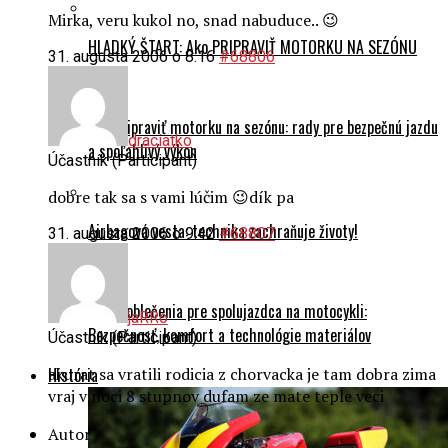
Mirka, veru kukol no, snad nabuduce.. 😉
HLADKÝ ŠTART: Ako PRIPRAVIŤ MOTORKU NA SEZÓNU
31. augusta 2006 o 8:16
#68806
Ako pripraviť motorku na sezónu: rady pre bezpečnú jazdu
draciatko
a spoľahlivý výkon
Účastník (Participant)
dobre tak sa s vami lúčim 😉dík pa
Airbagová vesta: technika zachraňuje životy!
31. augusta 2006 o 9:42
#68807
Výber oblečenia pre spolujazdca na motocykli:
jaRRo
Bezpečnosť, komfort a technológie materiálov
Účastník (Participant)
akurat sa vratili rodicia z chorvacka je tam dobra zima
História
vraj v noci 8 stupnov dufam ze mate teple veci
Autor