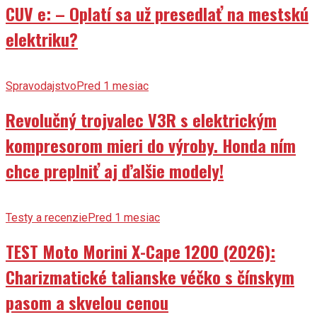
CUV e: – Oplatí sa už presedlať na mestskú
elektriku?
Spravodajstvo
Pred 1 mesiac
Revolučný trojvalec V3R s elektrickým
kompresorom mieri do výroby. Honda ním
chce preplniť aj ďalšie modely!
Testy a recenzie
Pred 1 mesiac
TEST Moto Morini X-Cape 1200 (2026):
Charizmatické talianske véčko s čínskym
pasom a skvelou cenou