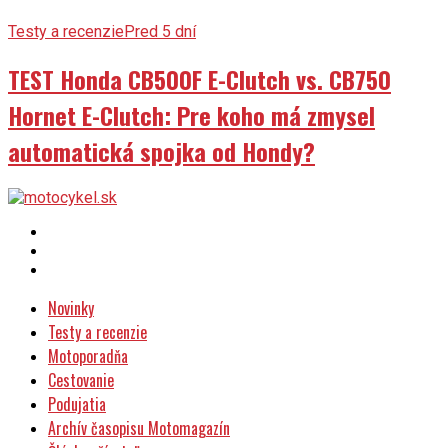
Testy a recenzie
Pred 5 dní
TEST Honda CB500F E-Clutch vs. CB750
Hornet E-Clutch: Pre koho má zmysel
automatická spojka od Hondy?
Novinky
Testy a recenzie
Motoporadňa
Cestovanie
Podujatia
Archív časopisu Motomagazín