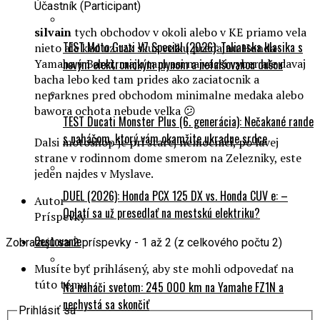
Účastník (Participant)
silvain
tych obchodov v okoli alebo v KE priamo vela
TEST Moto Guzzi V7 Special (2026): Talianska klasika s
nieto ale ked uz tak skus velku predajnu Honda-
novým elektronickým plynom a nefalšovanou dušou
Yamaha v Barci, maju tam asi najvacsi vyber ale davaj
bacha lebo ked tam prides ako zaciatocnik a
neparknes pred obchodom minimalne medaka alebo
bawora ochota nebude velka 😕
TEST Ducati Monster Plus (6. generácia): Nečakané rande
s naháčom, ktorý vám okamžite ukradne srdce
Dalsi motoshop je pri starej nemocnici, po lavej
strane v rodinnom dome smerom na Zelezniky, este
jeden najdes v Myslave.
DUEL (2026): Honda PCX 125 DX vs. Honda CUV e: –
Autor
Oplatí sa už presedlať na mestskú elektriku?
Príspevky
Cestovanie
Zobrazujú sa 2 príspevky - 1 až 2 (z celkového počtu 2)
Musíte byť prihlásený, aby ste mohli odpovedať na
túto tému.
Na naháči svetom: 245 000 km na Yamahe FZ1N a
nechystá sa skončiť
Prihlásiť sa