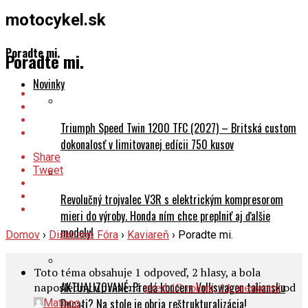
motocykel.sk
Poradte mi.
Poradte mi.
Novinky
Triumph Speed Twin 1200 TFC (2027) – Britská custom
dokonalosť v limitovanej edícii 750 kusov
Share
Tweet
Revolučný trojvalec V3R s elektrickým kompresorom
mieri do výroby. Honda ním chce preplniť aj ďalšie
modely!
Domov
›
Diskusné Fóra
›
Kaviareň
›
Poradte mi.
Toto téma obsahuje 1 odpoveď, 2 hlasy, a bola
AKTUALIZOVANÉ: Predá koncern Volkswagen taliansku
naposledny upravená
pred 17 rokmi, 11 mesiacmi
od
.
Ducati? Na stole je obria reštrukturalizácia!
Matooo