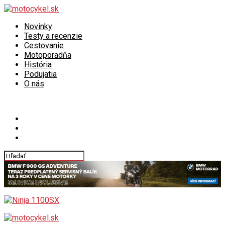
Novinky
Testy a recenzie
Cestovanie
Motoporadňa
História
Podujatia
O nás
Connect with us