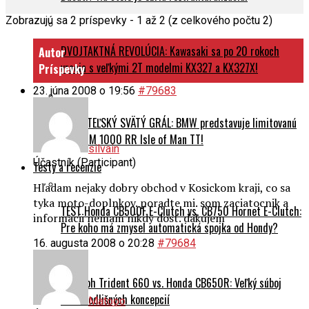
Zobrazujú sa 2 príspevky - 1 až 2 (z celkového počtu 2)
DVOJTAKTNÁ REVOLÚCIA: Kawasaki sa po 20 rokoch
Autor
vracia s veľkými 2T modelmi KX327 a KX327X!
Príspevky
23. júna 2008 o 19:56
#79683
ZBERATEĽSKÝ SVÄTÝ GRÁL: BMW predstavuje limitovanú
edíciu M 1000 RR Isle of Man TT!
silvain
Účastník (Participant)
Testy a recenzie
Hľadam nejaky dobry obchod v Kosickom kraji, co sa
tyka moto-doplnkov. poradte mi. som zaciatocnik a
TEST Honda CB500F E-Clutch vs. CB750 Hornet E-Clutch:
informacii nemam nikdy dost. dakujem
Pre koho má zmysel automatická spojka od Hondy?
16. augusta 2008 o 20:28
#79684
Triumph Trident 660 vs. Honda CB650R: Veľký súboj
dvoch odlišných koncepcií
Matooo