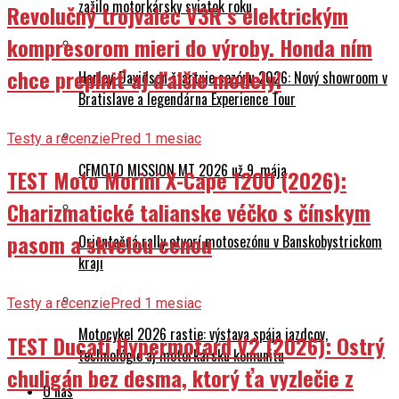
zažilo motorkársky sviatok roku
Revolučný trojvalec V3R s elektrickým
kompresorom mieri do výroby. Honda ním
chce preplniť aj ďalšie modely!
Harley-Davidson štartuje sezónu 2026: Nový showroom v
Bratislave a legendárna Experience Tour
Testy a recenzie
Pred 1 mesiac
CFMOTO MISSION MT 2026 už 9. mája
TEST Moto Morini X-Cape 1200 (2026):
Charizmatické talianske véčko s čínskym
pasom a skvelou cenou
Orientačná rally otvorí motosezónu v Banskobystrickom
kraji
Testy a recenzie
Pred 1 mesiac
Motocykel 2026 rastie: výstava spája jazdcov,
TEST Ducati Hypermotard V2 (2026): Ostrý
technológie aj motorkársku komunitu
chuligán bez desma, ktorý ťa vyzlečie z
O nás