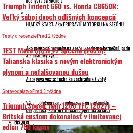
nechystá sa skončiť
Triumph Trident 660 vs. Honda CB650R:
Veľký súboj dvoch odlišných koncepcií
HLADKÝ ŠTART: Ako PRIPRAVIŤ MOTORKU NA SEZÓNU
Testy a recenzie
Pred 2 týždne
Ako pripraviť motorku na sezónu: rady pre bezpečnú jazdu
TEST Moto Guzzi V7 Special (2026):
a spoľahlivý výkon
Talianska klasika s novým elektronickým
plynom a nefalšovanou dušou
Airbagová vesta: technika zachraňuje životy!
Spravodajstvo
Pred 3 týždne
Výber oblečenia pre spolujazdca na motocykli:
Triumph Speed Twin 1200 TFC (2027) –
Bezpečnosť, komfort a technológie materiálov
Britská custom dokonalosť v limitovanej
História
edícii 750 kusov