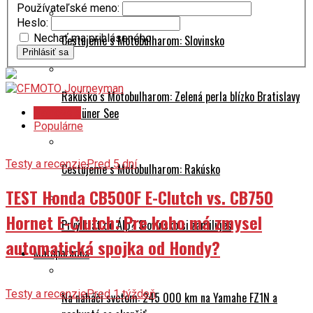
Používateľské meno:
Heslo:
Nechať ma prihláseného
Cestujeme s Motobulharom: Slovinsko
Prihlásiť sa
Rakúsko s Motobulharom: Zelená perla blízko Bratislavy
– Grüner See
Najnovšie
Populárne
Testy a recenzie
Pred 5 dní
Cestujeme s Motobulharom: Rakúsko
TEST Honda CB500F E-Clutch vs. CB750
Hornet E-Clutch: Pre koho má zmysel
Prvý krát do Álp? Slovinsko si zamiluješ
automatická spojka od Hondy?
Motoporadňa
Testy a recenzie
Pred 1 týždeň
Na naháči svetom: 245 000 km na Yamahe FZ1N a