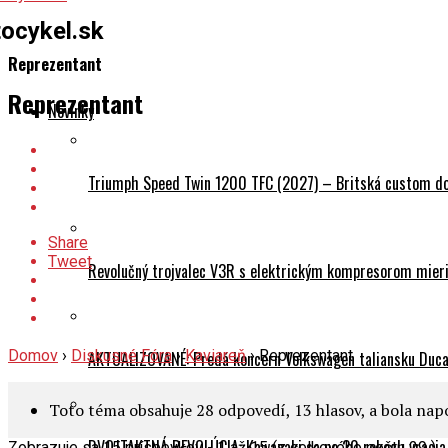
ocykel.sk
Reprezentant
Reprezentant
Novinky
Triumph Speed Twin 1200 TFC (2027) – Britská custom dok
Share
Tweet
Revolučný trojvalec V3R s elektrickým kompresorom mieri 
Domov
›
Diskusné Fóra
›
Kaviareň
›
Reprezentant
AKTUALIZOVANÉ: Predá koncern Volkswagen taliansku Ducati
Toto téma obsahuje 28 odpovedí, 13 hlasov, a bola na
DVOJTAKTNÁ REVOLÚCIA: Kawasaki sa po 20 rokoch vracia
Zobrazuje sa 15 príspevkov - 1 až 15 (z celkového počtu 29 )