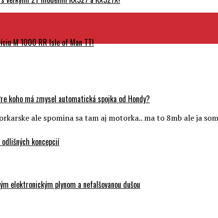
ciu M 1000 RR Isle of Man TT!
Pre koho má zmysel automatická spojka od Hondy?
orkarske ale spomina sa tam aj motorka.. ma to 8mb ale ja som
odlišných koncepcií
ovým elektronickým plynom a nefalšovanou dušou