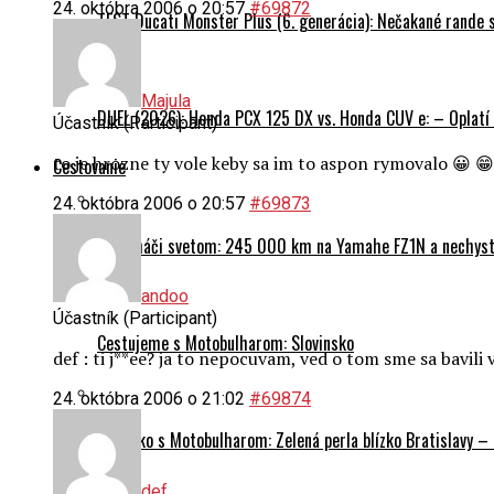
24. októbra 2006 o 20:57
#69872
TEST Ducati Monster Plus (6. generácia): Nečakané rande
Majula
DUEL (2026): Honda PCX 125 DX vs. Honda CUV e: – Oplatí 
Účastník (Participant)
to je hrozne ty vole keby sa im to aspon rymovalo 😀 😁
Cestovanie
24. októbra 2006 o 20:57
#69873
Na naháči svetom: 245 000 km na Yamahe FZ1N a nechyst
andoo
Účastník (Participant)
Cestujeme s Motobulharom: Slovinsko
def : ti j**ee? ja to nepocuvam, ved o tom sme sa bavili
24. októbra 2006 o 21:02
#69874
Rakúsko s Motobulharom: Zelená perla blízko Bratislavy –
def