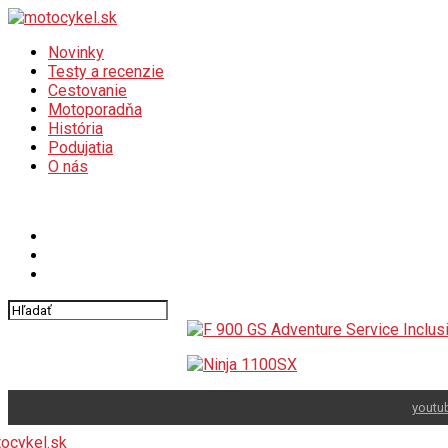
Novinky
Testy a recenzie
Cestovanie
Motoporadňa
História
Podujatia
O nás
Connect with us
youtu