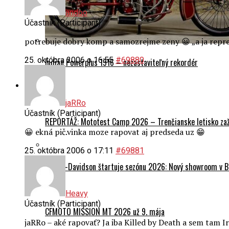
andoo
Účastník (Participant)
potrebuje dobry komp a samozrejme zeny 😀 „a ja rep
25. októbra 2006 o 16:55
#69880
Indian Powerplus 1916 – nezastaviteľný rekordér
Podujatia
jaRRo
Účastník (Participant)
REPORTÁŽ: Mototest Camp 2026 – Trenčianske letisko zaž
😀 ekná pič.vinka moze rapovat aj predseda uz 😁
25. októbra 2006 o 17:11
#69881
Harley-Davidson štartuje sezónu 2026: Nový showroom v Br
Heavy
Účastník (Participant)
CFMOTO MISSION MT 2026 už 9. mája
jaRRo – aké rapovať? Ja iba Killed by Death a sem tam 