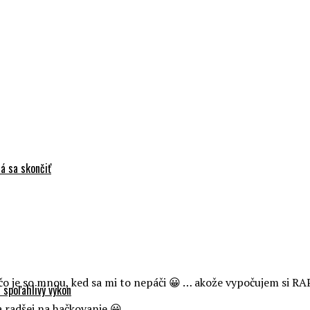
á sa skončiť
, čo je so mnou, ked sa mi to nepáči 😀 … akože vypočujem si RAP
 spoľahlivý výkon
 radšej na hačkovanie 😀