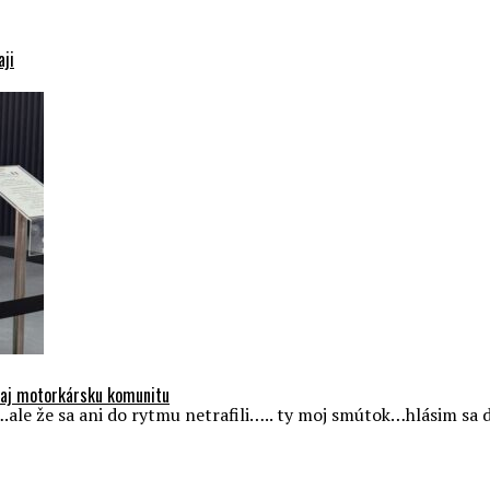
aji
e aj motorkársku komunitu
….ale že sa ani do rytmu netrafili….. ty moj smútok…hlásim sa 