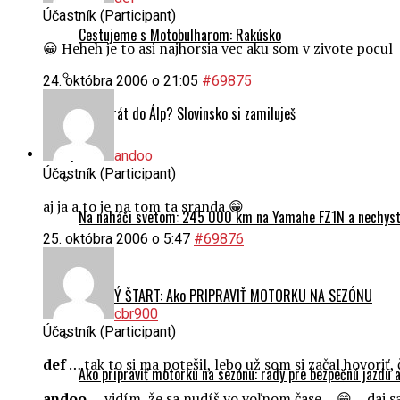
Účastník (Participant)
Cestujeme s Motobulharom: Rakúsko
😀 Heheh je to asi najhorsia vec aku som v zivote pocul
24. októbra 2006 o 21:05
#69875
Prvý krát do Álp? Slovinsko si zamiluješ
Motoporadňa
andoo
Účastník (Participant)
aj ja a to je na tom ta sranda 😁
Na naháči svetom: 245 000 km na Yamahe FZ1N a nechyst
25. októbra 2006 o 5:47
#69876
HLADKÝ ŠTART: Ako PRIPRAVIŤ MOTORKU NA SEZÓNU
cbr900
Účastník (Participant)
def
… tak to si ma potešil, lebo už som si začal hovoriť
Ako pripraviť motorku na sezónu: rady pre bezpečnú jazdu a
andoo
… vidím, že sa nudíš vo voľnom čase… 😁 …daj sa