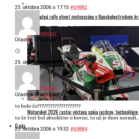
25. októbra 2006 o 17:15
#69882
Orientačná rally otvorí motosezónu v Banskobystrickom kr
yamaxx
Účastník (Participant)
🙄
25. októbra 2006 o 18:11
#69883
pitbulka
Účastník (Participant)
to bolo čo????????????????????
Motocykel 2026 rastie: výstava spája jazdcov, technológi
to že text bol absolútne o hovne, to už je dnes normál
O nás
25. októbra 2006 o 19:32
#69884