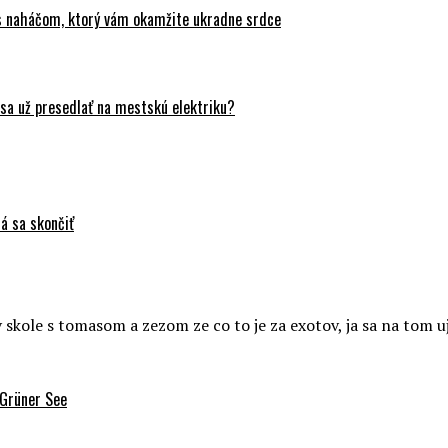
 s naháčom, ktorý vám okamžite ukradne srdce
sa už presedlať na mestskú elektriku?
á sa skončiť
 v skole s tomasom a zezom ze co to je za exotov, ja sa na tom
 Grüner See