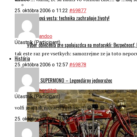
25. októbra 2006 o 11:22
#69877
Airbagová vesta: technika zachraňuje životy!
andoo
Účastník (Participant)
Výber oblečenia pre spolujazdca na motocykli: Bezpečnosť,
tak este raz pre vsetkych: samozrejme ze ja toto nepo
História
25. októbra 2006 o 12:57
#69878
Ducati SUPERMONO – Legendárny jednorožec
banditak
Účastník (Participant)
volfi je aj tak najvacsi rozbijac !!! 😁 😀 😁
25. októbra 2006 o 13:01
#69879