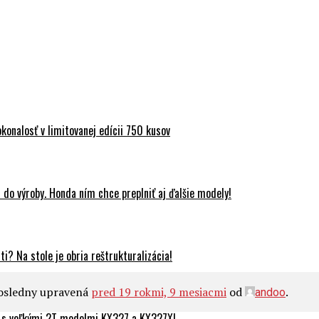
onalosť v limitovanej edícii 750 kusov
do výroby. Honda ním chce preplniť aj ďalšie modely!
? Na stole je obria reštrukturalizácia!
posledny upravená
pred 19 rokmi, 9 mesiacmi
od
.
andoo
 s veľkými 2T modelmi KX327 a KX327X!