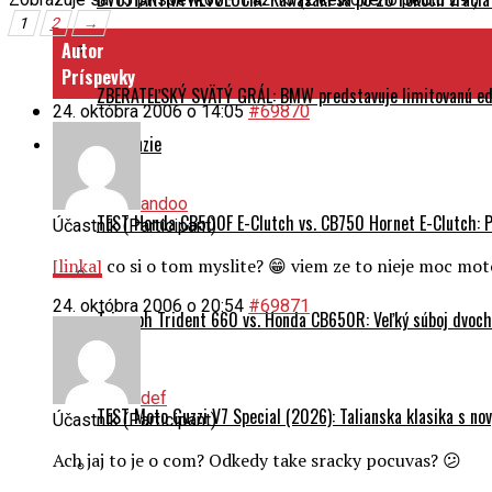
1
2
→
Autor
Príspevky
ZBERATEĽSKÝ SVÄTÝ GRÁL: BMW predstavuje limitovanú edí
24. októbra 2006 o 14:05
#69870
Testy a recenzie
andoo
TEST Honda CB500F E-Clutch vs. CB750 Hornet E-Clutch: 
Účastník (Participant)
[linka]
co si o tom myslite? 😁 viem ze to nieje moc mot
24. októbra 2006 o 20:54
#69871
Triumph Trident 660 vs. Honda CB650R: Veľký súboj dvoch 
def
TEST Moto Guzzi V7 Special (2026): Talianska klasika s n
Účastník (Participant)
Ach jaj to je o com? Odkedy take sracky pocuvas? 😕