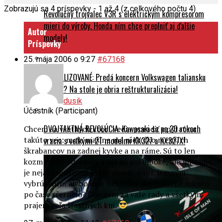
Zobrazujú sa 4 príspevky - 1 až 4 (z celkového počtu 4)
Revolučný trojvalec V3R s elektrickým kompresorom
mieri do výroby. Honda ním chce preplniť aj ďalšie
Autor
modely!
Príspevky
25. mája 2006 o 9:27
#67168
AKTUALIZOVANÉ: Predá koncern Volkswagen taliansku
Ducati? Na stole je obria reštrukturalizácia!
dusik
Účastník (Participant)
DVOJTAKTNÁ REVOLÚCIA: Kawasaki sa po 20 rokoch
Chcem sa všetkých ktorí vedia poradiť opýtať na
takúto vec: moja mašina má niekoľko menších
vracia s veľkými 2T modelmi KX327 a KX327X!
škrabancov na zadnej kyvke a na ráme. Sú to len
kozmetické odreniny a nie sú ani hlboké, ale mi vadia.
je nejaká možnosť sa ich zbaviť, napr. jemným
vybrúsením alebo inak bez toho aby brúsené miesto
po čase sčernelo? Ďakujem za vaše rady a všetkým
prajem veľa šťastných km.