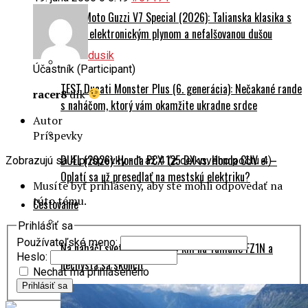
TEST Moto Guzzi V7 Special (2026): Talianska klasika s
novým elektronickým plynom a nefalšovanou dušou
dusik
Účastník (Participant)
TEST Ducati Monster Plus (6. generácia): Nečakané rande
racer8
dík
s naháčom, ktorý vám okamžite ukradne srdce
Autor
Príspevky
DUEL (2026): Honda PCX 125 DX vs. Honda CUV e: –
Zobrazujú sa 4 príspevky - 1 až 4 (z celkového počtu 4)
Oplatí sa už presedlať na mestskú elektriku?
Musíte byť prihlásený, aby ste mohli odpovedať na
túto tému.
Cestovanie
Prihlásiť sa
Používateľské meno:
Na naháči svetom: 245 000 km na Yamahe FZ1N a
Heslo:
nechystá sa skončiť
Nechať ma prihláseného
Prihlásiť sa