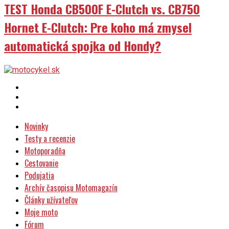
TEST Honda CB500F E-Clutch vs. CB750
Hornet E-Clutch: Pre koho má zmysel
automatická spojka od Hondy?
Novinky
Testy a recenzie
Motoporadňa
Cestovanie
Podujatia
Archív časopisu Motomagazín
Články užívateľov
Moje moto
Fórum