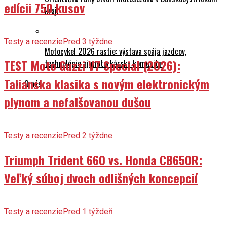
edícii 750 kusov
kraji
Testy a recenzie
Pred 3 týždne
Motocykel 2026 rastie: výstava spája jazdcov,
TEST Moto Guzzi V7 Special (2026):
technológie aj motorkársku komunitu
Talianska klasika s novým elektronickým
O nás
plynom a nefalšovanou dušou
Testy a recenzie
Pred 2 týždne
Triumph Trident 660 vs. Honda CB650R:
Veľký súboj dvoch odlišných koncepcií
Testy a recenzie
Pred 1 týždeň