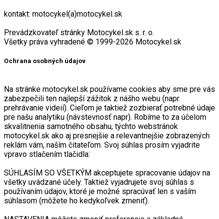
kontakt: motocykel(a)motocykel.sk
Prevádzkovateľ stránky Motocykel.sk s. r. o.
Všetky práva vyhradené © 1999-2026 Motocykel.sk
Ochrana osobných údajov
Na stránke motocykel.sk používame cookies aby sme pre vás
zabezpečili ten najlepší zážitok z nášho webu (napr.
prehrávanie videií). Cieľom je taktiež zozbierať potrebné údaje
pre našu analytiku (návstevnosť napr). Robíme to za účelom
skvalitnenia samotného obsahu, týchto webstránok
motocykel.sk ako aj presnejšie a relevantnejšie zobrazených
reklám vám, naším čitateľom. Svoj súhlas prosím vyjadrite
vpravo stlačením tlačidla:
SÚHLASÍM SO VŠETKÝM akceptujete spracovanie údajov na
všetky uvádzané účely. Taktiež vyjadrujete svoj súhlas s
používaním údajov, ktoré je možné spracúvať len s vaším
súhlasom (môžete ho kedykoľvek zmeniť).