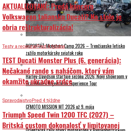
AKTUALIZOVANÉ: Predá koncern
Volkswagen taliansku Ducati? Na stole je
obria reštrukturalizácia!
REPORTÁŽ: Mototest Camp 2026 – Trenčianske letisko
Testy a recenzie
Pred 4 týždne
zažilo motorkársky sviatok roku
TEST Ducati Monster Plus (6. generácia):
Nečakané rande s naháčom, ktorý vám
Harley-Davidson štartuje sezónu 2026: Nový showroom v
okamžite ukradne srdce
Bratislave a legendárna Experience Tour
Spravodajstvo
Pred 4 týždne
CFMOTO MISSION MT 2026 už 9. mája
Triumph Speed Twin 1200 TFC (2027) –
Britská custom dokonalosť v limitovanej
Orientačná rally otvorí motosezónu v Banskobystrickom