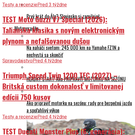
Testy a recenzie
Pred 3 týždne
Prvý krát do Álp? Slovinsko si zamiluješ
TEST Moto Guzzi V7 Special (2026):
Talianska klasika s novým elektronickým
Motoporadňa
plynom a nefalšovanou dušou
Na naháči svetom: 245 000 km na Yamahe FZ1N a
nechystá sa skončiť
Spravodajstvo
Pred 4 týždne
Triumph Speed Twin 1200 TFC (2027) –
HLADKÝ ŠTART: Ako PRIPRAVIŤ MOTORKU NA SEZÓNU
Britská custom dokonalosť v limitovanej
edícii 750 kusov
Ako pripraviť motorku na sezónu: rady pre bezpečnú jazdu
a spoľahlivý výkon
Testy a recenzie
Pred 4 týždne
TEST Ducati Monster Plus (6. generácia):