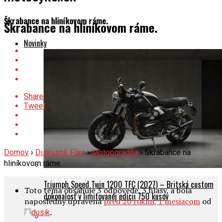
Škrabance na hliníkovom ráme.
Škrabance na hliníkovom ráme.
Novinky
Share
Tweet
Domov
›
Diskusné Fóra
›
Motoporadňa
›
Škrabance na
hliníkovom ráme.
Triumph Speed Twin 1200 TFC (2027) – Britská custom
Toto téma obsahuje 3 odpovede, 3 hlasy, a bola
dokonalosť v limitovanej edícii 750 kusov
naposledny upravená
pred 20 rokmi, 1 mesiacom
od
.
dusik