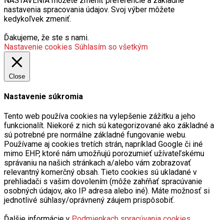
NASTAVENIA môžete zmeniť preferencie a základné
nastavenia spracovania údajov. Svoj výber môžete
kedykoľvek zmeniť.
Ďakujeme, že ste s nami.
Nastavenie cookies
Súhlasím so všetkým
Close
Nastavenie súkromia
Tento web používa cookies na vylepšenie zážitku a jeho
funkcionalít. Niekoré z nich sú kategorizované ako základné a
sú potrebné pre normálne základné fungovanie webu.
Používame aj cookies tretích strán, napríklad Google či iné
mimo EHP, ktoré nám umožňujú porozumieť užívateľskému
správaniu na našich stránkach a/alebo vám zobrazovať
relevantný komerčný obsah. Tieto cookies sú ukladané v
prehliadači s vašim dovolením (môže zahŕňať spracúvanie
osobných údajov, ako IP adresa alebo iné). Máte možnosť si
jednotlivé súhlasy/oprávnený záujem prispôsobiť.
Ďalšie informácie v
Podmienkach spracúvania cookies
.