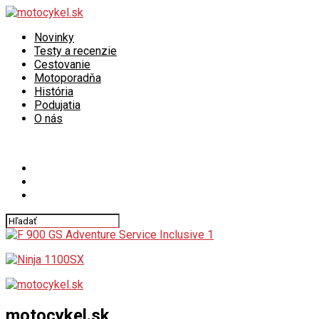
Novinky
Testy a recenzie
Cestovanie
Motoporadňa
História
Podujatia
O nás
Connect with us
motocykel.sk