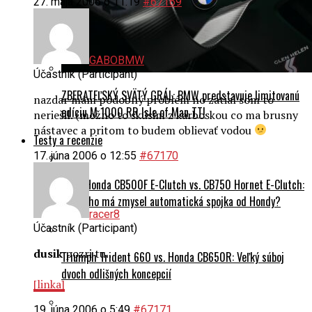
27. mája 2006 o 11:19
#67169
GABOBMW
Účastník (Participant)
ZBERATEĽSKÝ SVÄTÝ GRÁL: BMW predstavuje limitovanú
nazdar mám podobný problém no zatial som to
edíciu M 1000 RR Isle of Man TT!
neriešil. (možno to skúsim z karboskou co ma brusny
nástavec a pritom to budem oblievať vodou
Testy a recenzie
17. júna 2006 o 12:55
#67170
TEST Honda CB500F E-Clutch vs. CB750 Hornet E-Clutch:
Pre koho má zmysel automatická spojka od Hondy?
racer8
Účastník (Participant)
dusik
pozri tu..
Triumph Trident 660 vs. Honda CB650R: Veľký súboj
dvoch odlišných koncepcií
[linka]
19. júna 2006 o 5:49
#67171