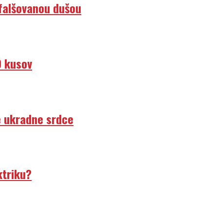
efalšovanou dušou
0 kusov
e ukradne srdce
ktriku?