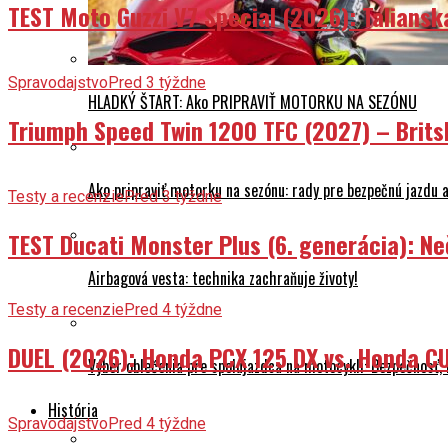
TEST Moto Guzzi V7 Special (2026): Talians
Spravodajstvo
Pred 3 týždne
HLADKÝ ŠTART: Ako PRIPRAVIŤ MOTORKU NA SEZÓNU
Triumph Speed Twin 1200 TFC (2027) – Brits
Ako pripraviť motorku na sezónu: rady pre bezpečnú jazdu a
Testy a recenzie
Pred 3 týždne
TEST Ducati Monster Plus (6. generácia): 
Airbagová vesta: technika zachraňuje životy!
Testy a recenzie
Pred 4 týždne
DUEL (2026): Honda PCX 125 DX vs. Honda CU
Výber oblečenia pre spolujazdca na motocykli: Bezpečnosť,
História
Spravodajstvo
Pred 4 týždne