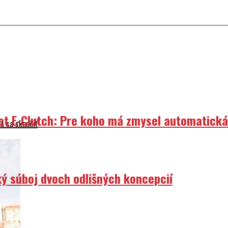
et E-Clutch: Pre koho má zmysel automatick
á sa skončiť
ý súboj dvoch odlišných koncepcií