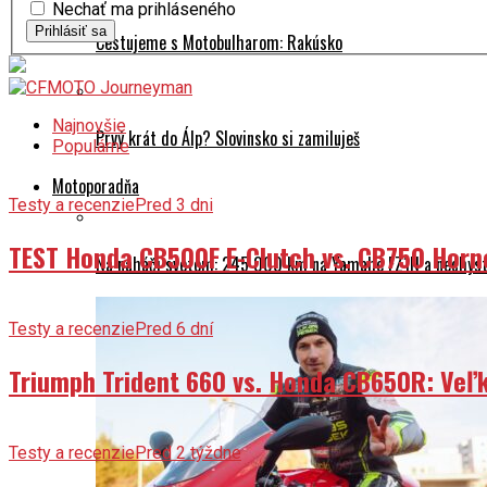
Nechať ma prihláseného
Prihlásiť sa
Cestujeme s Motobulharom: Rakúsko
Najnovšie
Prvý krát do Álp? Slovinsko si zamiluješ
Populárne
Motoporadňa
Testy a recenzie
Pred 3 dni
TEST Honda CB500F E-Clutch vs. CB750 Horn
Na naháči svetom: 245 000 km na Yamahe FZ1N a nechyst
Testy a recenzie
Pred 6 dní
Triumph Trident 660 vs. Honda CB650R: Veľk
Testy a recenzie
Pred 2 týždne