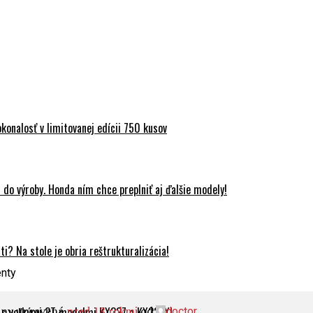
onalosť v limitovanej edícii 750 kusov
do výroby. Honda ním chce preplniť aj ďalšie modely!
? Na stole je obria reštrukturalizácia!
enty
edny upravená
pred 18 rokmi
od
.
 s veľkými 2T modelmi KX327 a KX327X!
doctor