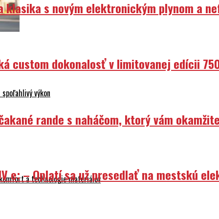
ka klasika s novým elektronickým plynom a n
ká custom dokonalosť v limitovanej edícii 75
 spoľahlivý výkon
Nečakané rande s naháčom, ktorý vám okamžit
V e: – Oplatí sa už presedlať na mestskú ele
 komfort a technológie materiálov