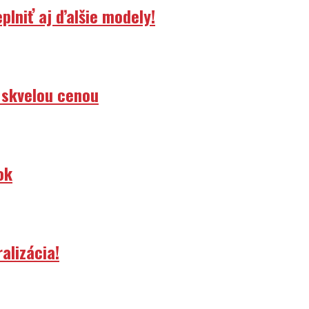
lniť aj ďalšie modely!
 skvelou cenou
ok
alizácia!