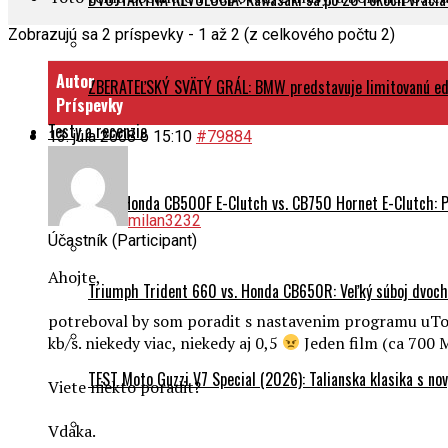
Zobrazujú sa 2 príspevky - 1 až 2 (z celkového počtu 2)
Autor
ZBERATEĽSKÝ SVÄTÝ GRÁL: BMW predstavuje limitovanú edí
Príspevky
Testy a recenzie
13. júla 2008 o 15:10
#79884
TEST Honda CB500F E-Clutch vs. CB750 Hornet E-Clutch: 
milan3232
Účastník (Participant)
Ahojte,
Triumph Trident 660 vs. Honda CB650R: Veľký súboj dvoch 
potreboval by som poradit s nastavenim programu uTorre
kb/s. niekedy viac, niekedy aj 0,5
Jeden film (ca 700 
TEST Moto Guzzi V7 Special (2026): Talianska klasika s n
Viete niekto poradit?
Vdaka.