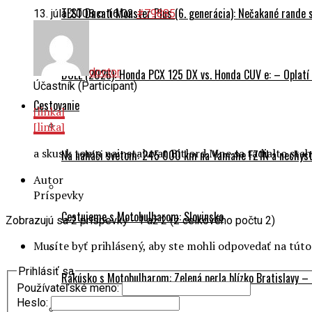
TEST Ducati Monster Plus (6. generácia): Nečakané rande
13. júla 2008 o 16:02
#79885
doctor
DUEL (2026): Honda PCX 125 DX vs. Honda CUV e: – Oplatí 
Účastník (Participant)
Cestovanie
[linka]
[linka]
a skus k tomu nainstaluvat Bitlord.Mne sa tadialto sta
Na naháči svetom: 245 000 km na Yamahe FZ1N a nechyst
Autor
Príspevky
Cestujeme s Motobulharom: Slovinsko
Zobrazujú sa 2 príspevky - 1 až 2 (z celkového počtu 2)
Musíte byť prihlásený, aby ste mohli odpovedať na tút
Prihlásiť sa
Rakúsko s Motobulharom: Zelená perla blízko Bratislavy –
Používateľské meno:
Heslo: