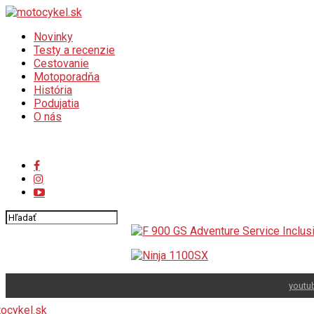
Novinky
Testy a recenzie
Cestovanie
Motoporadňa
História
Podujatia
O nás
Connect with us
youtu