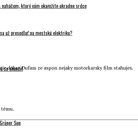
 s naháčom, ktorý vám okamžite ukradne srdce
sa už presedlať na mestskú elektriku?
huje dobre.Dufam ze aspon nejaky motorkarsky film stahujes.
á sa skončiť
o tému.
 Grüner See