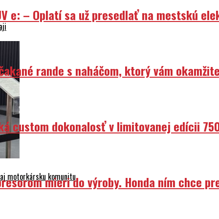
V e: – Oplatí sa už presedlať na mestskú ele
aji
Nečakané rande s naháčom, ktorý vám okamžit
ká custom dokonalosť v limitovanej edícii 75
e aj motorkársku komunitu
resorom mieri do výroby. Honda ním chce prep