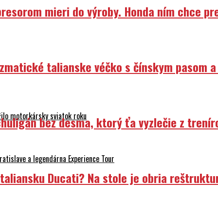
resorom mieri do výroby. Honda ním chce prep
izmatické talianske véčko s čínskym pasom a
ilo motorkársky sviatok roku
uligán bez desma, ktorý ťa vyzlečie z trenír
atislave a legendárna Experience Tour
liansku Ducati? Na stole je obria reštruktur