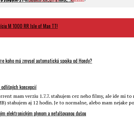
ciu M 1000 RR Isle of Man TT!
Pre koho má zmysel automatická spojka od Hondy?
odlišných koncepcií
nt mam verziu 1.7.7. stahujem cez neho filmy, ale ide mi to 
MB) stahujem aj 12 hodin. Je to normalne, alebo mam nejake p
ovým elektronickým plynom a nefalšovanou dušou