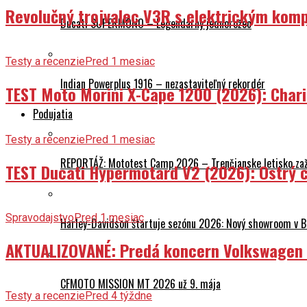
Revolučný trojvalec V3R s elektrickým komp
Ducati SUPERMONO – Legendárny jednorožec
Testy a recenzie
Pred 1 mesiac
Indian Powerplus 1916 – nezastaviteľný rekordér
TEST Moto Morini X-Cape 1200 (2026): Char
Podujatia
Testy a recenzie
Pred 1 mesiac
REPORTÁŽ: Mototest Camp 2026 – Trenčianske letisko zaž
TEST Ducati Hypermotard V2 (2026): Ostrý ch
Spravodajstvo
Pred 1 mesiac
Harley-Davidson štartuje sezónu 2026: Nový showroom v Br
AKTUALIZOVANÉ: Predá koncern Volkswagen ta
CFMOTO MISSION MT 2026 už 9. mája
Testy a recenzie
Pred 4 týždne