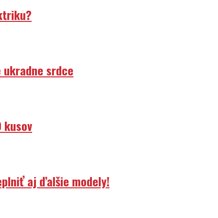
ktriku?
e ukradne srdce
0 kusov
lniť aj ďalšie modely!