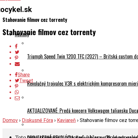
ocykel.sk
Stahovanie filmov cez torrenty
Stahovanie filmov cez torrenty
Novinky
Triumph Speed Twin 1200 TFC (2027) – Britská custom dok
Share
Tweet
Revolučný trojvalec V3R s elektrickým kompresorom mieri 
AKTUALIZOVANÉ: Predá koncern Volkswagen taliansku Ducati
Domov
›
Diskusné Fóra
›
Kaviareň
›
Stahovanie filmov cez torr
Toto téma obsahuje 1 odpoveď, 2 hlasy, a bola naposl
DVOJTAKTNÁ REVOLÚCIA: Kawasaki sa po 20 rokoch vracia