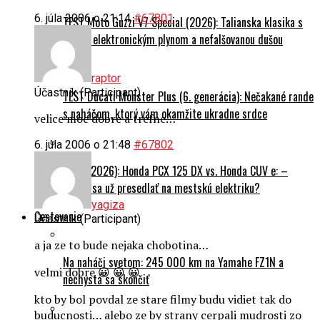
6. júla 2006 o 21:14
#67801
TEST Moto Guzzi V7 Special (2026): Talianska klasika s
novým elektronickým plynom a nefalšovanou dušou
raptor
Účastník (Participant)
TEST Ducati Monster Plus (6. generácia): Nečakané rande
s naháčom, ktorý vám okamžite ukradne srdce
velice moc dobre a trefne…
6. júla 2006 o 21:48
#67802
DUEL (2026): Honda PCX 125 DX vs. Honda CUV e: –
Oplatí sa už presedlať na mestskú elektriku?
yagiza
Cestovanie
Účastník (Participant)
a ja ze to bude nejaka chobotina…
Na naháči svetom: 245 000 km na Yamahe FZ1N a
velmi dobre 😀 😀 😀
nechystá sa skončiť
kto by bol povdal ze stare filmy budu vidiet tak do
buducnosti… alebo ze by strany cerpali mudrosti zo