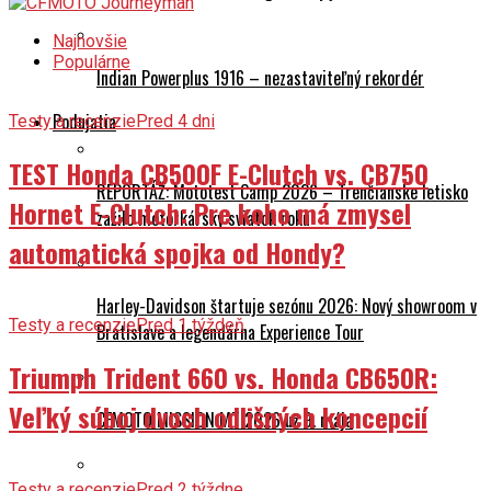
Najnovšie
Populárne
Indian Powerplus 1916 – nezastaviteľný rekordér
Podujatia
Testy a recenzie
Pred 4 dni
TEST Honda CB500F E-Clutch vs. CB750
REPORTÁŽ: Mototest Camp 2026 – Trenčianske letisko
Hornet E-Clutch: Pre koho má zmysel
zažilo motorkársky sviatok roku
automatická spojka od Hondy?
Harley-Davidson štartuje sezónu 2026: Nový showroom v
Testy a recenzie
Pred 1 týždeň
Bratislave a legendárna Experience Tour
Triumph Trident 660 vs. Honda CB650R:
Veľký súboj dvoch odlišných koncepcií
CFMOTO MISSION MT 2026 už 9. mája
Testy a recenzie
Pred 2 týždne