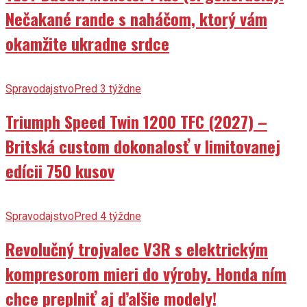
Nečakané rande s naháčom, ktorý vám
okamžite ukradne srdce
Spravodajstvo
Pred 3 týždne
Triumph Speed Twin 1200 TFC (2027) –
Britská custom dokonalosť v limitovanej
edícii 750 kusov
Spravodajstvo
Pred 4 týždne
Revolučný trojvalec V3R s elektrickým
kompresorom mieri do výroby. Honda ním
chce preplniť aj ďalšie modely!