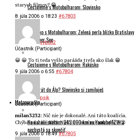
starych filmov? 😁
Cestujeme s Motobulharom: Slovinsko
8. júla 2006 o 18:23
#67803
Rakúsko s Motobulharom: Zelená perla blízko Bratislavy
– Grüner See
vyboh2
Účastník (Participant)
😀 😀 To ti teda vyšlo parááda trefa ako šlak 😁
Cestujeme s Motobulharom: Rakúsko
9. júla 2006 o 6:55
#67804
Prvý krát do Álp? Slovinsko si zamiluješ
psik
Motoporadňa
Účastník (Participant)
milan3232
: Nič nie je dokonalé. Ani táto koalícia.
Na naháči svetom: 245 000 km na Yamahe FZ1N a
Chýba mi v nej KSS. Nuž čo – možno nabudúce 😉
nechystá sa skončiť
9. júla 2006 o 18:49
#67805