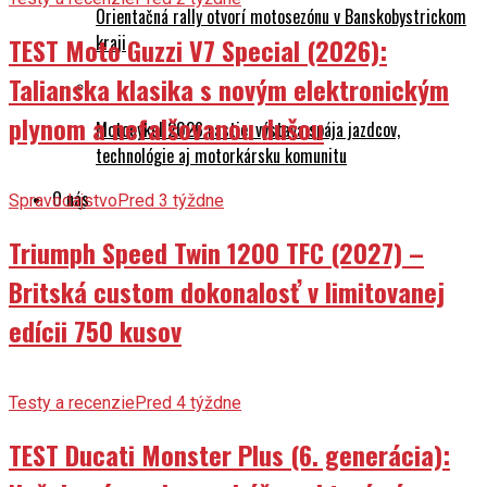
Orientačná rally otvorí motosezónu v Banskobystrickom
kraji
TEST Moto Guzzi V7 Special (2026):
Talianska klasika s novým elektronickým
plynom a nefalšovanou dušou
Motocykel 2026 rastie: výstava spája jazdcov,
technológie aj motorkársku komunitu
O nás
Spravodajstvo
Pred 3 týždne
Triumph Speed Twin 1200 TFC (2027) –
Britská custom dokonalosť v limitovanej
edícii 750 kusov
Testy a recenzie
Pred 4 týždne
TEST Ducati Monster Plus (6. generácia):