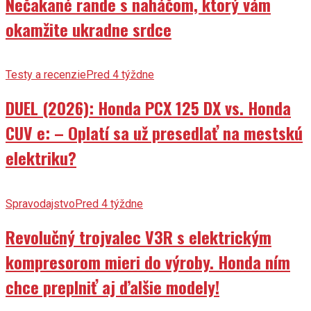
Nečakané rande s naháčom, ktorý vám
okamžite ukradne srdce
Testy a recenzie
Pred 4 týždne
DUEL (2026): Honda PCX 125 DX vs. Honda
CUV e: – Oplatí sa už presedlať na mestskú
elektriku?
Spravodajstvo
Pred 4 týždne
Revolučný trojvalec V3R s elektrickým
kompresorom mieri do výroby. Honda ním
chce preplniť aj ďalšie modely!