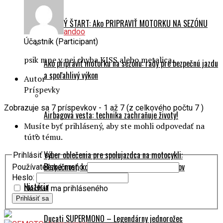
HLADKÝ ŠTART: Ako PRIPRAVIŤ MOTORKU NA SEZÓNU
andoo
Účastník (Participant)
psik mne v nej chyba KISS alebo metalica..
Ako pripraviť motorku na sezónu: rady pre bezpečnú jazdu
a spoľahlivý výkon
Autor
Príspevky
Zobrazuje sa 7 príspevkov - 1 až 7 (z celkového počtu 7 )
Airbagová vesta: technika zachraňuje životy!
Musíte byť prihlásený, aby ste mohli odpovedať na
túto tému.
Výber oblečenia pre spolujazdca na motocykli:
Prihlásiť sa
Bezpečnosť, komfort a technológie materiálov
Používateľské meno:
Heslo:
História
Nechať ma prihláseného
Prihlásiť sa
Ducati SUPERMONO – Legendárny jednorožec