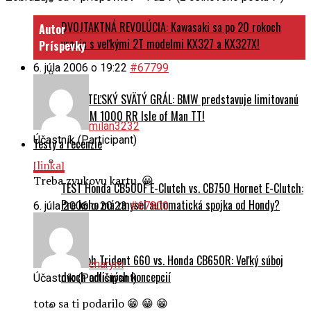
DVOJTAKTNÁ REVOLÚCIA: Kawasaki sa po 20 rokoch
Autor
vracia s veľkými 2T modelmi KX327 a KX327X!
Príspevky
6. júla 2006 o 19:22
#67799
ZBERATEĽSKÝ SVÄTÝ GRÁL: BMW predstavuje limitovanú
edíciu M 1000 RR Isle of Man TT!
milan3232
Účastník (Participant)
Testy a recenzie
[linka]
Treba zvukovu kartu. 😀
TEST Honda CB500F E-Clutch vs. CB750 Hornet E-Clutch:
Pre koho má zmysel automatická spojka od Hondy?
6. júla 2006 o 20:23
#67800
Triumph Trident 660 vs. Honda CB650R: Veľký súboj
charym
dvoch odlišných koncepcií
Účastník (Participant)
toto sa ti podarilo 😁 😁 😁