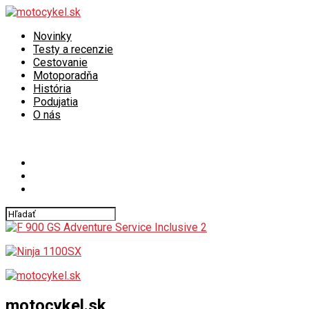
Novinky
Testy a recenzie
Cestovanie
Motoporadňa
História
Podujatia
O nás
Connect with us
motocykel.sk