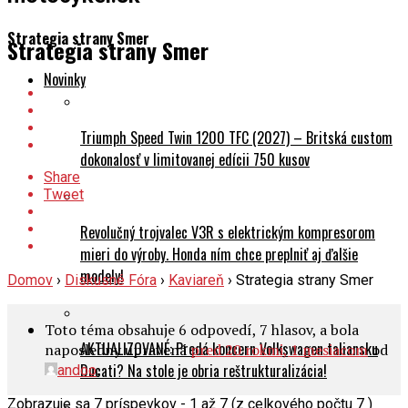
Strategia strany Smer
Strategia strany Smer
Novinky
Triumph Speed Twin 1200 TFC (2027) – Britská custom
dokonalosť v limitovanej edícii 750 kusov
Share
Tweet
Revolučný trojvalec V3R s elektrickým kompresorom
mieri do výroby. Honda ním chce preplniť aj ďalšie
modely!
Domov
›
Diskusné Fóra
›
Kaviareň
›
Strategia strany Smer
Toto téma obsahuje 6 odpovedí, 7 hlasov, a bola
AKTUALIZOVANÉ: Predá koncern Volkswagen taliansku
naposledny upravená
pred 20 rokmi, 1 mesiacom
od
.
Ducati? Na stole je obria reštrukturalizácia!
andoo
Zobrazuje sa 7 príspevkov - 1 až 7 (z celkového počtu 7 )