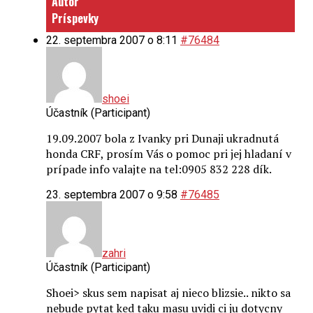
Autor
Príspevky
22. septembra 2007 o 8:11
#76484
shoei
Účastník (Participant)
19.09.2007 bola z Ivanky pri Dunaji ukradnutá
honda CRF, prosím Vás o pomoc pri jej hladaní v
prípade info valajte na tel:0905 832 228 dík.
23. septembra 2007 o 9:58
#76485
zahri
Účastník (Participant)
Shoei> skus sem napisat aj nieco blizsie.. nikto sa
nebude pytat ked taku masu uvidi ci ju dotycny