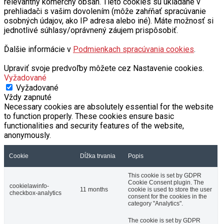
relevantný komerčný obsah. Tieto cookies sú ukladané v
prehliadači s vašim dovolením (môže zahŕňať spracúvanie
osobných údajov, ako IP adresa alebo iné). Máte možnosť si
jednotlivé súhlasy/oprávnený záujem prispôsobiť.
Ďalšie informácie v
Podmienkach spracúvania cookies
.
Upraviť svoje predvoľby môžete cez Nastavenie cookies.
Vyžadované
Vyžadované
Vždy zapnuté
Necessary cookies are absolutely essential for the website
to function properly. These cookies ensure basic
functionalities and security features of the website,
anonymously.
Cookie
Dĺžka trvania
Popis
This cookie is set by GDPR
Cookie Consent plugin. The
cookielawinfo-
11 months
cookie is used to store the user
checkbox-analytics
consent for the cookies in the
category "Analytics".
The cookie is set by GDPR