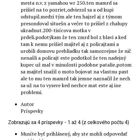
mesta n.v. z yamahou wr 250.ten mamrd sa
prišiel na to pozriet,odviezol sa a od kupi
odstupil.medzi tým ale ten hajzel aj z týmom
presondoval situešn a večer to prišiel z chalupy
ukradnut.200-tisícova motka v
prdeli.podotýkam že ten zmrd bol z blavi a ked
tam k nemu prišiel majitel aj z policajtami a
urobili domovu prehliadku tak samozrejme že nič
nenašli a policajt este podotkol že ten nadejný
kupec už mal v minulosti podobne patalie.potom
sa majitel snažil o moto bojovat na vlastnu past
ale to mu ten mamrd tak jemne naznačil že nech
sa už na to vysere ked nechce mat este aj ine
problemi.
Autor
Príspevky
Zobrazujú sa 4 príspevky - 1 až 4 (z celkového počtu 4)
Musíte byť prihlásený, aby ste mohli odpovedať