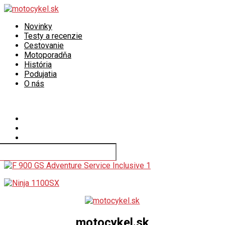
Novinky
Testy a recenzie
Cestovanie
Motoporadňa
História
Podujatia
O nás
Connect with us
motocykel.sk