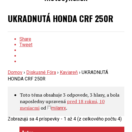
UKRADNUTÁ HONDA CRF 250R
Share
Tweet
Domov
›
Diskusné Fóra
›
Kaviareň
›
UKRADNUTÁ
HONDA CRF 250R
Toto téma obsahuje 3 odpovede, 3 hlasy, a bola
naposledny upravená
pred 18 rokmi, 10
mesiacmi
od
.
milanrx
Zobrazujú sa 4 príspevky - 1 až 4 (z celkového počtu 4)