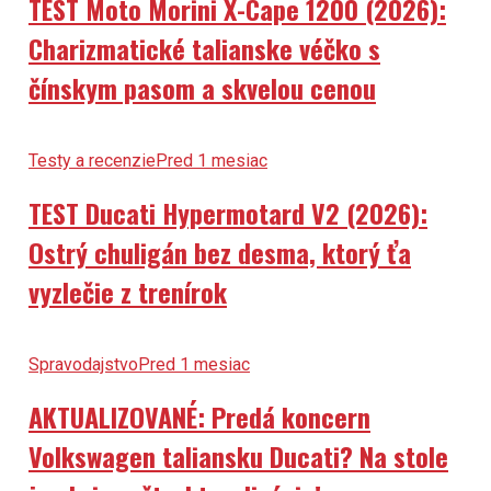
TEST Moto Morini X-Cape 1200 (2026):
Charizmatické talianske véčko s
čínskym pasom a skvelou cenou
Testy a recenzie
Pred 1 mesiac
TEST Ducati Hypermotard V2 (2026):
Ostrý chuligán bez desma, ktorý ťa
vyzlečie z trenírok
Spravodajstvo
Pred 1 mesiac
AKTUALIZOVANÉ: Predá koncern
Volkswagen taliansku Ducati? Na stole