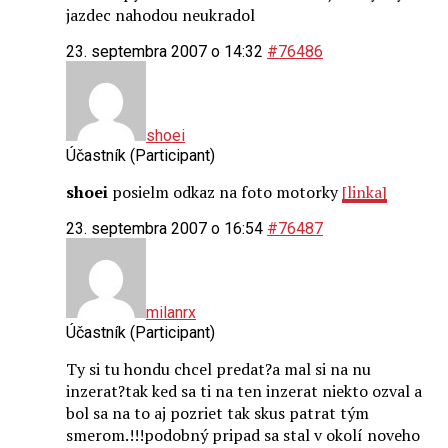
jazdec nahodou neukradol
23. septembra 2007 o 14:32
#76486
shoei
Účastník (Participant)
shoei
posielm odkaz na foto motorky
[linka]
23. septembra 2007 o 16:54
#76487
milanrx
Účastník (Participant)
Ty si tu hondu chcel predat?a mal si na nu
inzerat?tak ked sa ti na ten inzerat niekto ozval a
bol sa na to aj pozriet tak skus patrat tým
smerom.!!!podobný pripad sa stal v okolí noveho