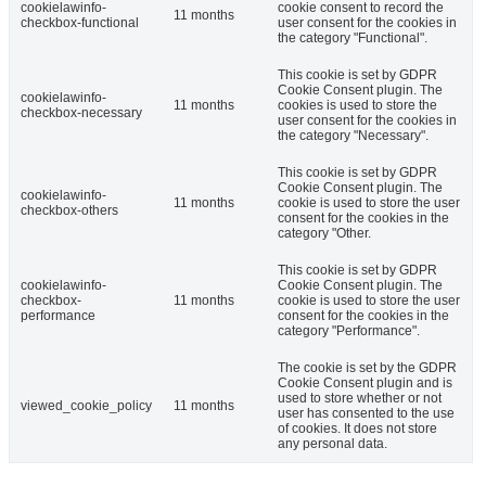
cookielawinfo-
cookie consent to record the
11 months
checkbox-functional
user consent for the cookies in
the category "Functional".
This cookie is set by GDPR
Cookie Consent plugin. The
cookielawinfo-
11 months
cookies is used to store the
checkbox-necessary
user consent for the cookies in
the category "Necessary".
This cookie is set by GDPR
Cookie Consent plugin. The
cookielawinfo-
11 months
cookie is used to store the user
checkbox-others
consent for the cookies in the
category "Other.
This cookie is set by GDPR
cookielawinfo-
Cookie Consent plugin. The
checkbox-
11 months
cookie is used to store the user
performance
consent for the cookies in the
category "Performance".
The cookie is set by the GDPR
Cookie Consent plugin and is
used to store whether or not
viewed_cookie_policy
11 months
user has consented to the use
of cookies. It does not store
any personal data.