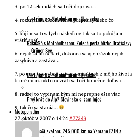
3. po 12 sekundách sa točí doprava…
Cestujeme s Motobulharom: Slovinsko
4. rozmýšľam či som teraz prepnutý alebo čo
5. bojím sa trvalých následkov tak sa to pokúšam
vrátiť späť…
Rakúsko s Motobulharom: Zelená perla blízko Bratislavy
– Grüner See
6. nejak sa mi nedarí, dokonca sa aj obrázok nejak
zasekáva a zastáva…
7. po urputnom boji a dvoch minútach z môjho života
Cestujeme s Motobulharom: Rakúsko
ktoré mi už nikto nevráti sa točí konečne doľava…
8. radšej to vypínam kým mi neprepne ešte viac
Prvý krát do Álp? Slovinsko si zamiluješ
9. tak čo sa staráá…
Motoporadňa
27. októbra 2007 o 14:24
#77349
Na naháči svetom: 245 000 km na Yamahe FZ1N a