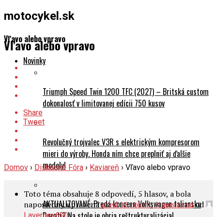
motocykel.sk
Vľavo alebo vpravo
Vľavo alebo vpravo
Novinky
Triumph Speed Twin 1200 TFC (2027) – Britská custom
dokonalosť v limitovanej edícii 750 kusov
Share
Tweet
Revolučný trojvalec V3R s elektrickým kompresorom
mieri do výroby. Honda ním chce preplniť aj ďalšie
modely!
Domov
›
Diskusné Fóra
›
Kaviareň
›
Vľavo alebo vpravo
Toto téma obsahuje 8 odpovedí, 5 hlasov, a bola
AKTUALIZOVANÉ: Predá koncern Volkswagen taliansku
naposledny upravená
pred 18 rokmi, 9 mesiacmi
od
.
Ducati? Na stole je obria reštrukturalizácia!
Lavergsx600