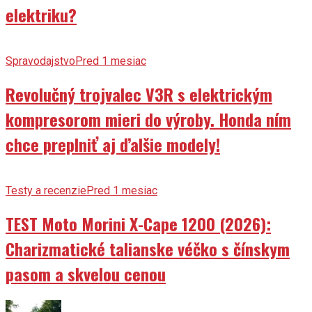
elektriku?
Spravodajstvo
Pred 1 mesiac
Revolučný trojvalec V3R s elektrickým
kompresorom mieri do výroby. Honda ním
chce preplniť aj ďalšie modely!
Testy a recenzie
Pred 1 mesiac
TEST Moto Morini X-Cape 1200 (2026):
Charizmatické talianske véčko s čínskym
pasom a skvelou cenou