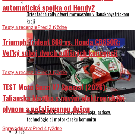
automatická spojka od Hondy?
Orientačná rally otvorí motosezónu v Banskobystrickom
kraji
Testy a recenzie
Pred 2 týždne
Triumph Trident 660 vs. Honda CB650R:
Veľký súboj dvoch odlišných koncepcií
Testy a recenzie
Pred 3 týždne
TEST Moto Guzzi V7 Special (2026):
Talianska klasika s novým elektronickým
plynom a nefalšovanou dušou
Motocykel 2026 rastie: výstava spája jazdcov,
technológie aj motorkársku komunitu
Spravodajstvo
Pred 4 týždne
O nás