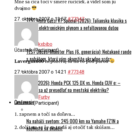
Mne sa cica toci v smere ruciciek. a videl som ju
dvojmo
27. októbra 2007 o 13:57
#77347
TEST Moto Guzzi V7 Special (2026): Talianska klasika s
novým elektronickým plynom a nefalšovanou dušou
kxbibo
Účastník (Participant)
TEST Ducati Monster Plus (6. generácia): Nečakané rande
s naháčom, ktorý vám okamžite ukradne srdce
Lavergsx600
nepozeraj sa na to pod parou
27. októbra 2007 o 14:21
#77348
DUEL (2026): Honda PCX 125 DX vs. Honda CUV e: –
Oplatí sa už presedlať na mestskú elektriku?
Furby
Cestovanie
Účastník (Participant)
1. zapnem a točí sa doľava…
Na naháči svetom: 245 000 km na Yamahe FZ1N a
2. dočítam sa že sa to dá aj otočiť tak skúšam…
nechystá sa skončiť