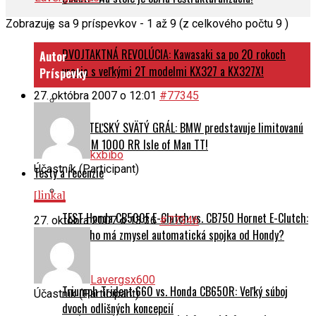
Zobrazuje sa 9 príspevkov - 1 až 9 (z celkového počtu 9 )
DVOJTAKTNÁ REVOLÚCIA: Kawasaki sa po 20 rokoch
Autor
vracia s veľkými 2T modelmi KX327 a KX327X!
Príspevky
27. októbra 2007 o 12:01
#77345
ZBERATEĽSKÝ SVÄTÝ GRÁL: BMW predstavuje limitovanú
edíciu M 1000 RR Isle of Man TT!
kxbibo
Účastník (Participant)
Testy a recenzie
[linka]
TEST Honda CB500F E-Clutch vs. CB750 Hornet E-Clutch:
27. októbra 2007 o 13:36
#77346
Pre koho má zmysel automatická spojka od Hondy?
Lavergsx600
Triumph Trident 660 vs. Honda CB650R: Veľký súboj
Účastník (Participant)
dvoch odlišných koncepcií