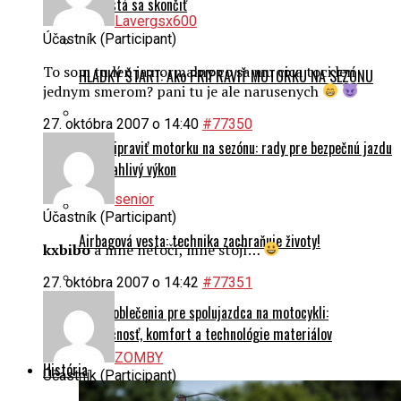
nechystá sa skončiť
Lavergsx600
Účastník (Participant)
To som tu len ja normalny co sa mu cica toci len
HLADKÝ ŠTART: Ako PRIPRAVIŤ MOTORKU NA SEZÓNU
jednym smerom? pani tu je ale narusenych
27. októbra 2007 o 14:40
#77350
Ako pripraviť motorku na sezónu: rady pre bezpečnú jazdu
a spoľahlivý výkon
senior
Účastník (Participant)
Airbagová vesta: technika zachraňuje životy!
kxbibo
a mne netočí, mne stojí…
27. októbra 2007 o 14:42
#77351
Výber oblečenia pre spolujazdca na motocykli:
Bezpečnosť, komfort a technológie materiálov
ZOMBY
História
Účastník (Participant)