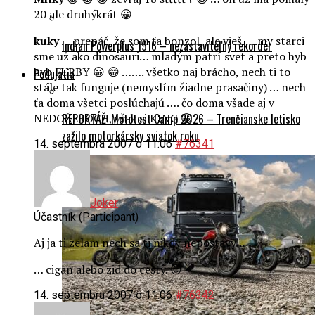
20 ale druhýkrát 😀
kuky
… prepáč, že som ťa bonzol, ale vieš…..my starci
Indian Powerplus 1916 – nezastaviteľný rekordér
sme už ako dinosauri… mladým patrí svet a preto hyb
hyb FURBY 😀 😁 ……. všetko naj brácho, nech ti to
Podujatia
stále tak funguje (nemyslím žiadne prasačiny) … nech
ťa doma všetci poslúchajú …. čo doma všade aj v
NEDOŽEROCH, však si KING 😁
REPORTÁŽ: Mototest Camp 2026 – Trenčianske letisko
zažilo motorkársky sviatok roku
14. septembra 2007 o 11:06
#76341
Joker
Účastník (Participant)
Aj ja ti zelam nech sa ti nikdy nepostavy…
… cigan alebo zid do cesty. 😈
14. septembra 2007 o 11:06
#76342