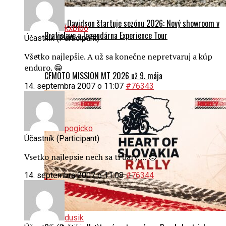
Harley-Davidson štartuje sezónu 2026: Nový showroom v
kxbibo
Bratislave a legendárna Experience Tour
Účastník (Participant)
Všetko najlepšie. A už sa konečne nepretvaruj a kúp
enduro. 😁
CFMOTO MISSION MT 2026 už 9. mája
14. septembra 2007 o 11:07
#76343
pogicko
Účastník (Participant)
Vsetko najlepsie nech sa ti dary…. 🙂
14. septembra 2007 o 11:08
#76344
dusik