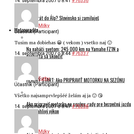
14. septembra 2007 o 8:41
#76336
Prvý krát do Álp? Slovinsko si zamiluješ
Milky
Motoporadňa
Účastník (Participant)
Tusim ma dobiehas 😀 ( vekom ) vsetko naj 🙂
Na naháči svetom: 245 000 km na Yamahe FZ1N a
14. septembra 2007 o 8:44
#76337
nechystá sa skončiť
Furby
HLADKÝ ŠTART: Ako PRIPRAVIŤ MOTORKU NA SEZÓNU
Účastník (Participant)
Všetko najsamprvlepšéé želám aj ja 🙂 😘
Ako pripraviť motorku na sezónu: rady pre bezpečnú jazdu
14. septembra 2007 o 8:47
#76338
a spoľahlivý výkon
Milky