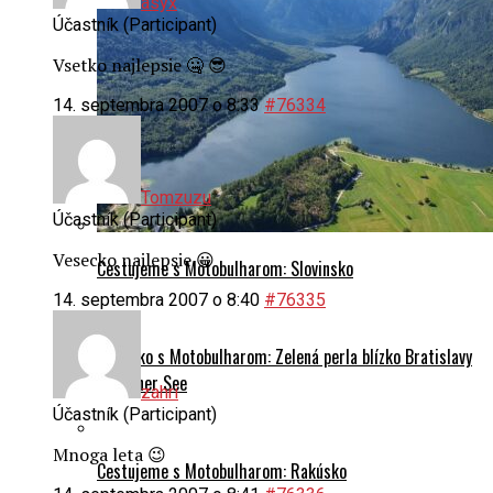
asyx
Účastník (Participant)
Vsetko najlepsie 🤐 😎
14. septembra 2007 o 8:33
#76334
Tomzuzu
Účastník (Participant)
Vesecko najlepsie 😀
Cestujeme s Motobulharom: Slovinsko
14. septembra 2007 o 8:40
#76335
Rakúsko s Motobulharom: Zelená perla blízko Bratislavy
– Grüner See
zahri
Účastník (Participant)
Mnoga leta 😉
Cestujeme s Motobulharom: Rakúsko