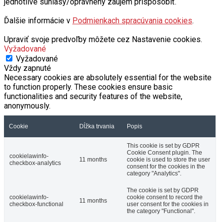
jednotlivé súhlasy/oprávnený záujem prispôsobiť.
Ďalšie informácie v
Podmienkach spracúvania cookies
.
Upraviť svoje predvoľby môžete cez Nastavenie cookies.
Vyžadované
Vyžadované
Vždy zapnuté
Necessary cookies are absolutely essential for the website
to function properly. These cookies ensure basic
functionalities and security features of the website,
anonymously.
Cookie
Dĺžka trvania
Popis
This cookie is set by GDPR
Cookie Consent plugin. The
cookielawinfo-
11 months
cookie is used to store the user
checkbox-analytics
consent for the cookies in the
category "Analytics".
The cookie is set by GDPR
cookielawinfo-
cookie consent to record the
11 months
checkbox-functional
user consent for the cookies in
the category "Functional".