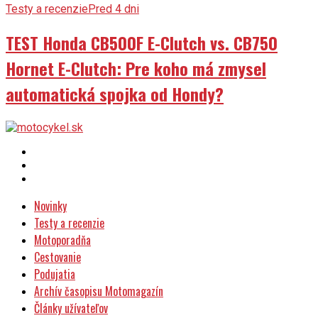
Testy a recenzie
Pred 4 dni
TEST Honda CB500F E-Clutch vs. CB750
Hornet E-Clutch: Pre koho má zmysel
automatická spojka od Hondy?
Novinky
Testy a recenzie
Motoporadňa
Cestovanie
Podujatia
Archív časopisu Motomagazín
Články užívateľov