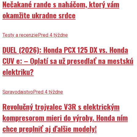
Nečakané rande s naháčom, ktorý vám
okamžite ukradne srdce
Testy a recenzie
Pred 4 týždne
DUEL (2026): Honda PCX 125 DX vs. Honda
CUV e: – Oplatí sa už presedlať na mestskú
elektriku?
Spravodajstvo
Pred 4 týždne
Revolučný trojvalec V3R s elektrickým
kompresorom mieri do výroby. Honda ním
chce preplniť aj ďalšie modely!