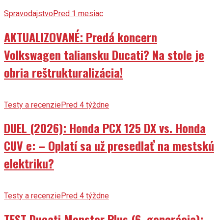
Spravodajstvo
Pred 1 mesiac
AKTUALIZOVANÉ: Predá koncern
Volkswagen taliansku Ducati? Na stole je
obria reštrukturalizácia!
Testy a recenzie
Pred 4 týždne
DUEL (2026): Honda PCX 125 DX vs. Honda
CUV e: – Oplatí sa už presedlať na mestskú
elektriku?
Testy a recenzie
Pred 4 týždne
TEST Ducati Monster Plus (6. generácia):