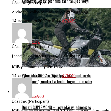
Airbagová vesta: technika zachraňuje životy!
Účastník (Participant)
A vlastne kolko to mas??? 55? 😈 zasran 😁
14. septembra 2007 o 10:14
#76339
kuky
Účastník (Participant)
Jeeeej dakujem vsetkym 😁 pitbulka ty potvora…. 😈
Milky
ja mam vzdy len 18 😁
Výber oblečenia pre spolujazdca na motocykli:
14. septembra 2007 o 10:56
#76340
Bezpečnosť, komfort a technológie materiálov
História
cbr900
Účastník (Participant)
Ducati SUPERMONO – Legendárny jednorožec
Milky
😁 😁 😁 ževraj 18 sťťťťť ? 😁 … on už má pomaly