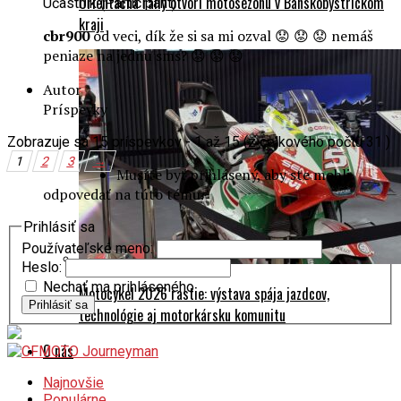
Orientačná rally otvorí motosezónu v Banskobystrickom
Účastník (Participant)
kraji
cbr900
od veci, dík že si sa mi ozval 😟 😟 😟 nemáš
peniaze na jednu sms? 😟 😟 😟
Autor
Príspevky
Zobrazuje sa 15 príspevkov - 1 až 15 (z celkového počtu 31 )
1
2
3
→
Musíte byť prihlásený, aby ste mohli
odpovedať na túto tému.
Prihlásiť sa
Používateľské meno:
Heslo:
Nechať ma prihláseného
Motocykel 2026 rastie: výstava spája jazdcov,
Prihlásiť sa
technológie aj motorkársku komunitu
O nás
Najnovšie
Populárne