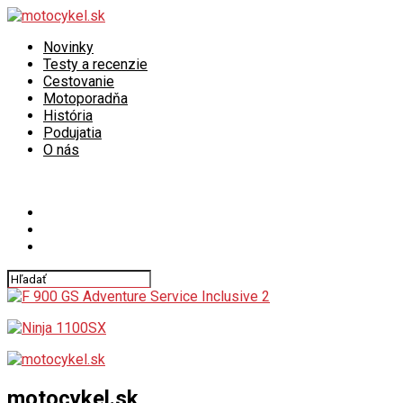
Novinky
Testy a recenzie
Cestovanie
Motoporadňa
História
Podujatia
O nás
Connect with us
motocykel.sk