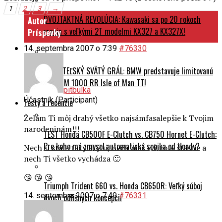
1
2
3
→
DVOJTAKTNÁ REVOLÚCIA: Kawasaki sa po 20 rokoch
Autor
vracia s veľkými 2T modelmi KX327 a KX327X!
Príspevky
14. septembra 2007 o 7:39
#76330
ZBERATEĽSKÝ SVÄTÝ GRÁL: BMW predstavuje limitovanú
edíciu M 1000 RR Isle of Man TT!
pitbulka
Účastník (Participant)
Testy a recenzie
Želám Ti môj drahý všetko najsámfasalepšie k Tvojim
narodeninám!!!
TEST Honda CB500F E-Clutch vs. CB750 Hornet E-Clutch:
Pre koho má zmysel automatická spojka od Hondy?
Nech si stále taký aký si, nech máš v živote šťastie a
nech Ti všetko vychádza 🙂
😘 😘 😘
Triumph Trident 660 vs. Honda CB650R: Veľký súboj
14. septembra 2007 o 7:49
#76331
dvoch odlišných koncepcií