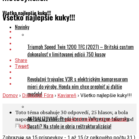
Všetko najlepšie kuky!!!
Všetko najlepšie kuky!!!
Novinky
Triumph Speed Twin 1200 TFC (2027) – Britská custom
dokonalosť v limitovanej edícii 750 kusov
Share
Tweet
Revolučný trojvalec V3R s elektrickým kompresorom
mieri do výroby. Honda ním chce preplniť aj ďalšie
modely!
Domov
›
Diskusné Fóra
›
Kaviareň
›
Všetko najlepšie kuky!!!
Toto téma obsahuje 30 odpovedí, 25 hlasov, a bola
AKTUALIZOVANÉ: Predá koncern Volkswagen taliansku
naposledny upravená
pred 18 rokmi, 10 mesiacmi
od
.
Ducati? Na stole je obria reštrukturalizácia!
kuky
Zobrazuje sa 15 príspevkov - 1 až 15 (z celkového počtu 31 )