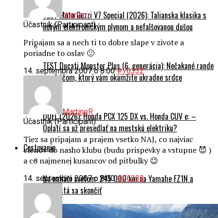
TEST Moto Guzzi V7 Special (2026): Talianska klasika s
charym
Účastník (Participant)
novým elektronickým plynom a nefalšovanou dušou
Pripajam sa a nech ti to dobre slape v zivote a
poriadne to oslav 🙂
TEST Ducati Monster Plus (6. generácia): Nečakané rande
14. septembra 2007 o 8:00
#76332
s naháčom, ktorý vám okamžite ukradne srdce
MartineR
DUEL (2026): Honda PCX 125 DX vs. Honda CUV e: –
Účastník (Participant)
Oplatí sa už presedlať na mestskú elektriku?
Tiez sa pripajam a prajem vsetko NAJ, co najviac
Cestovanie
clenov do nasho klubu (budu prispevky a vstupne 😈 )
a co najmenej kusancov od pitbulky 😉
Na naháči svetom: 245 000 km na Yamahe FZ1N a
14. septembra 2007 o 8:00
#76333
nechystá sa skončiť