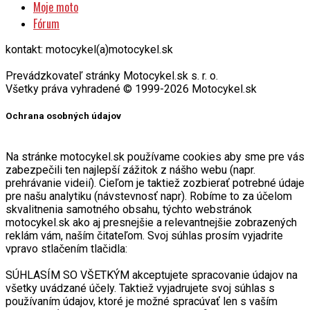
Moje moto
Fórum
kontakt: motocykel(a)motocykel.sk
Prevádzkovateľ stránky Motocykel.sk s. r. o.
Všetky práva vyhradené © 1999-2026 Motocykel.sk
Ochrana osobných údajov
Na stránke motocykel.sk používame cookies aby sme pre vás
zabezpečili ten najlepší zážitok z nášho webu (napr.
prehrávanie videií). Cieľom je taktiež zozbierať potrebné údaje
pre našu analytiku (návstevnosť napr). Robíme to za účelom
skvalitnenia samotného obsahu, týchto webstránok
motocykel.sk ako aj presnejšie a relevantnejšie zobrazených
reklám vám, naším čitateľom. Svoj súhlas prosím vyjadrite
vpravo stlačením tlačidla:
SÚHLASÍM SO VŠETKÝM akceptujete spracovanie údajov na
všetky uvádzané účely. Taktiež vyjadrujete svoj súhlas s
používaním údajov, ktoré je možné spracúvať len s vaším