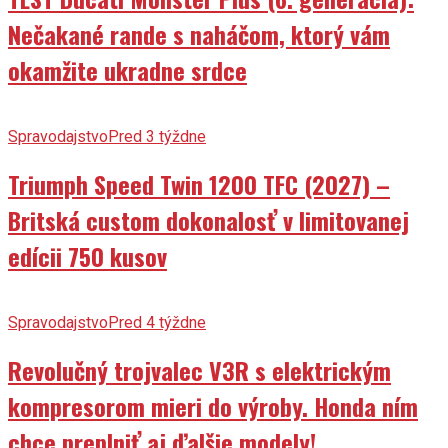
Nečakané rande s naháčom, ktorý vám
okamžite ukradne srdce
Spravodajstvo
Pred 3 týždne
Triumph Speed Twin 1200 TFC (2027) –
Britská custom dokonalosť v limitovanej
edícii 750 kusov
Spravodajstvo
Pred 4 týždne
Revolučný trojvalec V3R s elektrickým
kompresorom mieri do výroby. Honda ním
chce preplniť aj ďalšie modely!