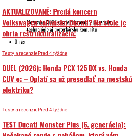
AKTUALIZOVANÉ: Predá koncern
Volkswagen taliansku Ducati? Na stole je
Motocykel 2026 rastie: výstava spája jazdcov,
technológie aj motorkársku komunitu
obria reštrukturalizácia!
O nás
Testy a recenzie
Pred 4 týždne
DUEL (2026): Honda PCX 125 DX vs. Honda
CUV e: – Oplatí sa už presedlať na mestskú
elektriku?
Testy a recenzie
Pred 4 týždne
TEST Ducati Monster Plus (6. generácia):
Nečakané rande s naháčom, ktorý vám