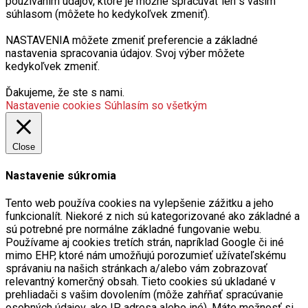
súhlasom (môžete ho kedykoľvek zmeniť).
NASTAVENIA môžete zmeniť preferencie a základné
nastavenia spracovania údajov. Svoj výber môžete
kedykoľvek zmeniť.
Ďakujeme, že ste s nami.
Nastavenie cookies
Súhlasím so všetkým
Close
Nastavenie súkromia
Tento web používa cookies na vylepšenie zážitku a jeho
funkcionalít. Niekoré z nich sú kategorizované ako základné a
sú potrebné pre normálne základné fungovanie webu.
Používame aj cookies tretích strán, napríklad Google či iné
mimo EHP, ktoré nám umožňujú porozumieť užívateľskému
správaniu na našich stránkach a/alebo vám zobrazovať
relevantný komerčný obsah. Tieto cookies sú ukladané v
prehliadači s vašim dovolením (môže zahŕňať spracúvanie
osobných údajov, ako IP adresa alebo iné). Máte možnosť si
jednotlivé súhlasy/oprávnený záujem prispôsobiť.