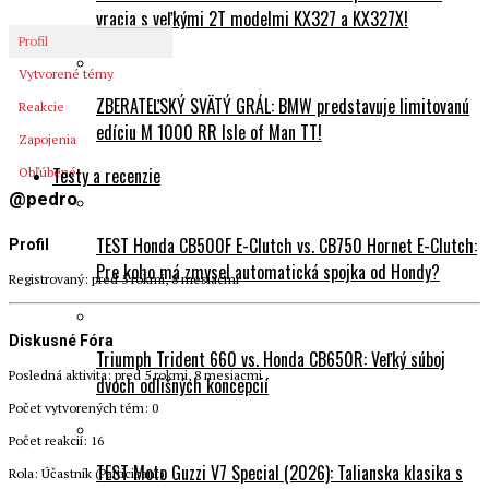
Profil
Vytvorené témy
ZBERATEĽSKÝ SVÄTÝ GRÁL: BMW predstavuje limitovanú
Reakcie
edíciu M 1000 RR Isle of Man TT!
Zapojenia
Testy a recenzie
Obľúbené
@pedro
TEST Honda CB500F E-Clutch vs. CB750 Hornet E-Clutch:
Profil
Pre koho má zmysel automatická spojka od Hondy?
Registrovaný: pred 5 rokmi, 8 mesiacmi
Diskusné Fóra
Triumph Trident 660 vs. Honda CB650R: Veľký súboj
Posledná aktivita: pred 5 rokmi, 8 mesiacmi
dvoch odlišných koncepcií
Počet vytvorených tém: 0
Počet reakcií: 16
TEST Moto Guzzi V7 Special (2026): Talianska klasika s
Rola: Účastník (Participant)
novým elektronickým plynom a nefalšovanou dušou