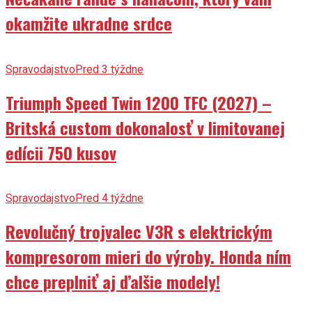
okamžite ukradne srdce
Spravodajstvo
Pred 3 týždne
Triumph Speed Twin 1200 TFC (2027) –
Britská custom dokonalosť v limitovanej
edícii 750 kusov
Spravodajstvo
Pred 4 týždne
Revolučný trojvalec V3R s elektrickým
kompresorom mieri do výroby. Honda ním
chce preplniť aj ďalšie modely!