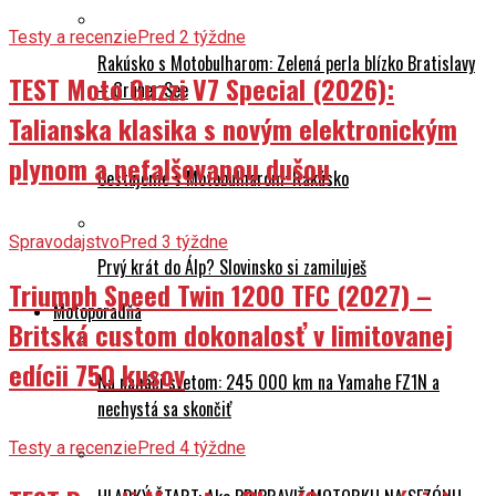
Testy a recenzie
Pred 2 týždne
Rakúsko s Motobulharom: Zelená perla blízko Bratislavy
TEST Moto Guzzi V7 Special (2026):
– Grüner See
Talianska klasika s novým elektronickým
plynom a nefalšovanou dušou
Cestujeme s Motobulharom: Rakúsko
Spravodajstvo
Pred 3 týždne
Prvý krát do Álp? Slovinsko si zamiluješ
Triumph Speed Twin 1200 TFC (2027) –
Motoporadňa
Britská custom dokonalosť v limitovanej
edícii 750 kusov
Na naháči svetom: 245 000 km na Yamahe FZ1N a
nechystá sa skončiť
Testy a recenzie
Pred 4 týždne
TEST Ducati Monster Plus (6. generácia):
HLADKÝ ŠTART: Ako PRIPRAVIŤ MOTORKU NA SEZÓNU