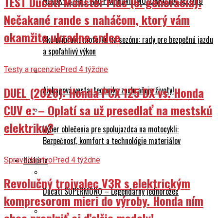
Nečakané rande s naháčom, ktorý vám
okamžite ukradne srdce
Ako pripraviť motorku na sezónu: rady pre bezpečnú jazdu
a spoľahlivý výkon
Testy a recenzie
Pred 4 týždne
DUEL (2026): Honda PCX 125 DX vs. Honda
Airbagová vesta: technika zachraňuje životy!
CUV e: – Oplatí sa už presedlať na mestskú
elektriku?
Výber oblečenia pre spolujazdca na motocykli:
Bezpečnosť, komfort a technológie materiálov
História
Spravodajstvo
Pred 4 týždne
Revolučný trojvalec V3R s elektrickým
Ducati SUPERMONO – Legendárny jednorožec
kompresorom mieri do výroby. Honda ním
chce preplniť aj ďalšie modely!