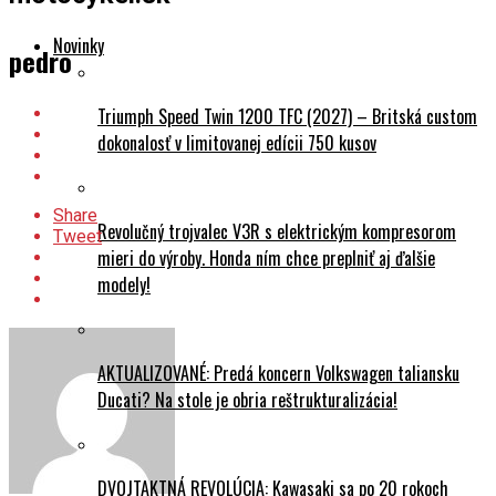
Novinky
pedro
Triumph Speed Twin 1200 TFC (2027) – Britská custom
dokonalosť v limitovanej edícii 750 kusov
Share
Revolučný trojvalec V3R s elektrickým kompresorom
Tweet
mieri do výroby. Honda ním chce preplniť aj ďalšie
modely!
AKTUALIZOVANÉ: Predá koncern Volkswagen taliansku
Ducati? Na stole je obria reštrukturalizácia!
DVOJTAKTNÁ REVOLÚCIA: Kawasaki sa po 20 rokoch
vracia s veľkými 2T modelmi KX327 a KX327X!