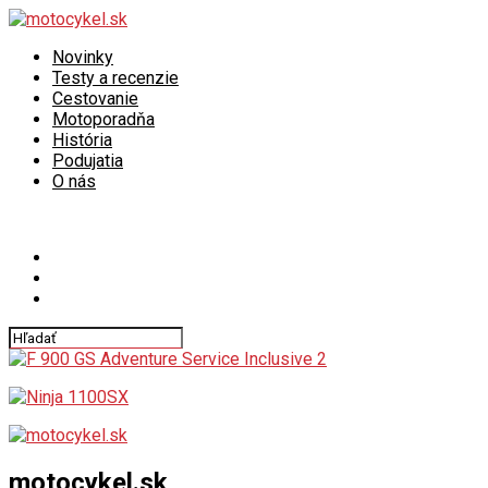
Novinky
Testy a recenzie
Cestovanie
Motoporadňa
História
Podujatia
O nás
Connect with us
motocykel.sk