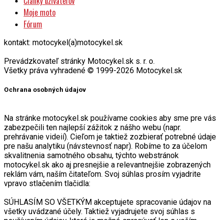
Moje moto
Fórum
kontakt: motocykel(a)motocykel.sk
Prevádzkovateľ stránky Motocykel.sk s. r. o.
Všetky práva vyhradené © 1999-2026 Motocykel.sk
Ochrana osobných údajov
Na stránke motocykel.sk používame cookies aby sme pre vás
zabezpečili ten najlepší zážitok z nášho webu (napr.
prehrávanie videií). Cieľom je taktiež zozbierať potrebné údaje
pre našu analytiku (návstevnosť napr). Robíme to za účelom
skvalitnenia samotného obsahu, týchto webstránok
motocykel.sk ako aj presnejšie a relevantnejšie zobrazených
reklám vám, naším čitateľom. Svoj súhlas prosím vyjadrite
vpravo stlačením tlačidla:
SÚHLASÍM SO VŠETKÝM akceptujete spracovanie údajov na
všetky uvádzané účely. Taktiež vyjadrujete svoj súhlas s
používaním údajov, ktoré je možné spracúvať len s vaším