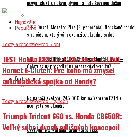
Najnovšie
TEST Ducati Monster Plus (6. generácia): Nečakané rande
Populárne
s naháčom, ktorý vám okamžite ukradne srdce
Testy a recenzie
Pred 5 dní
TEST Honda CB500F E-Clutch vs. CB750
DUEL (2026): Honda PCX 125 DX vs. Honda CUV e: –
Oplatí sa už presedlať na mestskú elektriku?
Hornet E-Clutch: Pre koho má zmysel
Cestovanie
automatická spojka od Hondy?
Na naháči svetom: 245 000 km na Yamahe FZ1N a
Testy a recenzie
Pred 1 týždeň
nechystá sa skončiť
Triumph Trident 660 vs. Honda CB650R:
Veľký súboj dvoch odlišných koncepcií
Cestujeme s Motobulharom: Slovinsko