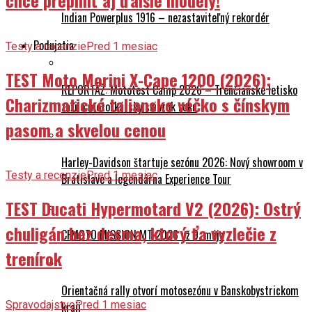
Indian Powerplus 1916 – nezastaviteľný rekordér
Podujatia
Testy a recenzie
Pred 1 mesiac
TEST Moto Morini X-Cape 1200 (2026):
REPORTÁŽ: Mototest Camp 2026 – Trenčianske letisko
Charizmatické talianske véčko s čínskym
zažilo motorkársky sviatok roku
pasom a skvelou cenou
Harley-Davidson štartuje sezónu 2026: Nový showroom v
Testy a recenzie
Pred 1 mesiac
Bratislave a legendárna Experience Tour
TEST Ducati Hypermotard V2 (2026): Ostrý
chuligán bez desma, ktorý ťa vyzlečie z
CFMOTO MISSION MT 2026 už 9. mája
trenírok
Orientačná rally otvorí motosezónu v Banskobystrickom
Spravodajstvo
Pred 1 mesiac
kraji