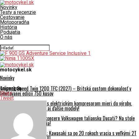
Novinky
Testy a recenzie
Cestovanie
Motoporadňa
História
Podujatia
O nás
Connect with us
motocykel.sk
Novinky
snipergun
Triumph Speed Twin 1200 TFC (2027) – Britská custom dokonalosť v
limitovanej edícii 750 kusov
Share
Tweet
Revolučný trojvalec V3R s elektrickým kompresorom mieri do výroby.
Honda ním chce preplniť aj ďalšie modely!
AKTUALIZOVANÉ: Predá koncern Volkswagen taliansku Ducati? Na stole
je obria reštrukturalizácia!
DVOJTAKTNÁ REVOLÚCIA: Kawasaki sa po 20 rokoch vracia s veľkými 2T
modelmi KX327 a KX327X!