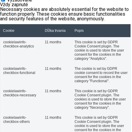
Vždy zapnuté
Necessary cookies are absolutely essential for the website to
function properly. These cookies ensure basic functionalities
and security features of the website, anonymously.
Cookie
Dĺžka trvania
Popis
cookielawinfo-
11 months
This cookie is set by GDPR
checkbox-analytics
Cookie Consent plugin. The
cookie is used to store the user
consent for the cookies in the
category "Analytics".
cookielawinfo-
11 months
The cookie is set by GDPR
checkbox-functional
cookie consent to record the user
consent for the cookies in the
category "Functional".
cookielawinfo-
11 months
This cookie is set by GDPR
checkbox-necessary
Cookie Consent plugin. The
cookies is used to store the user
consent for the cookies in the
category "Necessary".
cookielawinfo-
11 months
This cookie is set by GDPR
checkbox-others
Cookie Consent plugin. The
cookie is used to store the user
consent for the cookies in the