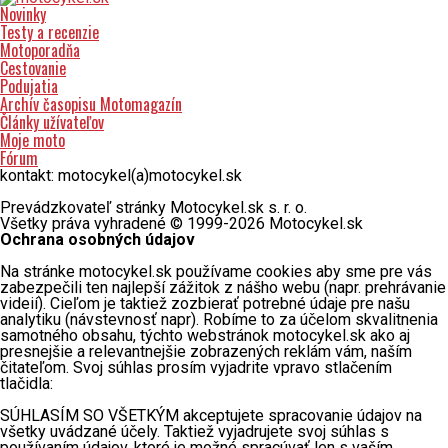
Novinky
Testy a recenzie
Motoporadňa
Cestovanie
Podujatia
Archív časopisu Motomagazín
Články užívateľov
Moje moto
Fórum
kontakt: motocykel(a)motocykel.sk
Prevádzkovateľ stránky Motocykel.sk s. r. o.
Všetky práva vyhradené © 1999-2026 Motocykel.sk
Ochrana osobných údajov
Na stránke motocykel.sk používame cookies aby sme pre vás
zabezpečili ten najlepší zážitok z nášho webu (napr. prehrávanie
videií). Cieľom je taktiež zozbierať potrebné údaje pre našu
analytiku (návstevnosť napr). Robíme to za účelom skvalitnenia
samotného obsahu, týchto webstránok motocykel.sk ako aj
presnejšie a relevantnejšie zobrazených reklám vám, naším
čitateľom. Svoj súhlas prosím vyjadrite vpravo stlačením
tlačidla:
SÚHLASÍM SO VŠETKÝM akceptujete spracovanie údajov na
všetky uvádzané účely. Taktiež vyjadrujete svoj súhlas s
používaním údajov, ktoré je možné spracúvať len s vaším