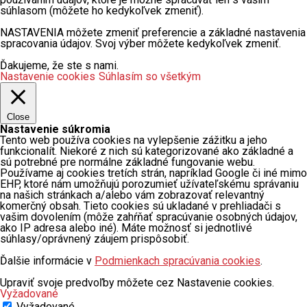
súhlasom (môžete ho kedykoľvek zmeniť).
NASTAVENIA môžete zmeniť preferencie a základné nastavenia
spracovania údajov. Svoj výber môžete kedykoľvek zmeniť.
Ďakujeme, že ste s nami.
Nastavenie cookies
Súhlasím so všetkým
Close
Nastavenie súkromia
Tento web používa cookies na vylepšenie zážitku a jeho
funkcionalít. Niekoré z nich sú kategorizované ako základné a
sú potrebné pre normálne základné fungovanie webu.
Používame aj cookies tretích strán, napríklad Google či iné mimo
EHP, ktoré nám umožňujú porozumieť užívateľskému správaniu
na našich stránkach a/alebo vám zobrazovať relevantný
komerčný obsah. Tieto cookies sú ukladané v prehliadači s
vašim dovolením (môže zahŕňať spracúvanie osobných údajov,
ako IP adresa alebo iné). Máte možnosť si jednotlivé
súhlasy/oprávnený záujem prispôsobiť.
Ďalšie informácie v
Podmienkach spracúvania cookies
.
Upraviť svoje predvoľby môžete cez Nastavenie cookies.
Vyžadované
Vyžadované