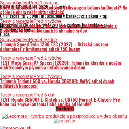
Spravodajstvo
Pred 1 mesiac
CFMOTO MISSION MT 2026 už 9. mája
AKTUALIZOVANÉ: Predá koncern Volkswagen taliansku Ducati? Na
stole je obria reštrukturalizácia!
Orientačná rally otvorí motosezónu v Banskobystrickom kraji
Testy a recenzie
Pred 4 týždne
Motocykel 2026 rastie: výstava spája jazdcov, technológie aj
TEST Ducati Monster Plus (6. generácia): Nečakané rande s
motorkársku komunitu
naháčom, ktorý vám okamžite ukradne srdce
O nás
Spravodajstvo
Pred 4 týždne
Triumph Speed Twin 1200 TFC (2027) – Britská custom
dokonalosť v limitovanej edícii 750 kusov
Testy a recenzie
Pred 2 týždne
TEST Moto Guzzi V7 Special (2026): Talianska klasika s novým
elektronickým plynom a nefalšovanou dušou
Testy a recenzie
Pred 1 týždeň
Triumph Trident 660 vs. Honda CB650R: Veľký súboj dvoch
odlišných koncepcií
Testy a recenzie
Pred 6 dní
TEST Honda CB500F E-Clutch vs. CB750 Hornet E-Clutch: Pre
koho má zmysel automatická spojka od Hondy?
Partneri