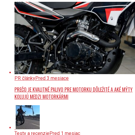
PR články
Pred 3 mesiace
PREČO JE KVALITNÉ PALIVO PRE MOTORKU DÔLEŽITÉ A AKÉ MÝTY
KOLUJÚ MEDZI MOTORKÁRMI
Testy a recenzie
Pred 1 mesiac