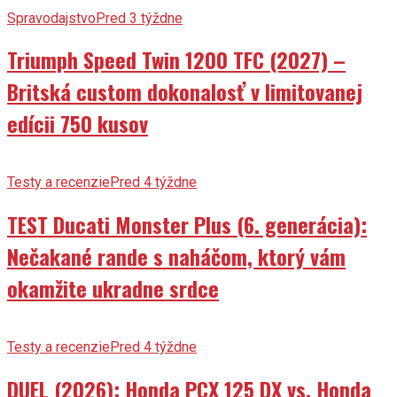
Spravodajstvo
Pred 3 týždne
Triumph Speed Twin 1200 TFC (2027) –
Britská custom dokonalosť v limitovanej
edícii 750 kusov
Testy a recenzie
Pred 4 týždne
TEST Ducati Monster Plus (6. generácia):
Nečakané rande s naháčom, ktorý vám
okamžite ukradne srdce
Testy a recenzie
Pred 4 týždne
DUEL (2026): Honda PCX 125 DX vs. Honda