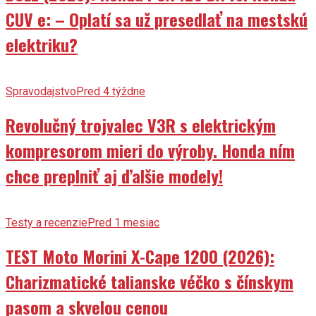
CUV e: – Oplatí sa už presedlať na mestskú
elektriku?
Spravodajstvo
Pred 4 týždne
Revolučný trojvalec V3R s elektrickým
kompresorom mieri do výroby. Honda ním
chce preplniť aj ďalšie modely!
Testy a recenzie
Pred 1 mesiac
TEST Moto Morini X-Cape 1200 (2026):
Charizmatické talianske véčko s čínskym
pasom a skvelou cenou