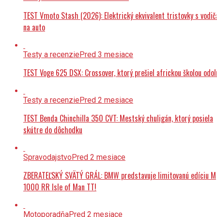
TEST Vmoto Stash (2026): Elektrický ekvivalent tristovky s vodi
na auto
Testy a recenzie
Pred 3 mesiace
TEST Voge 625 DSX: Crossover, ktorý prešiel africkou školou odol
Testy a recenzie
Pred 2 mesiace
TEST Benda Chinchilla 350 CVT: Mestský chuligán, ktorý posiela
skútre do dôchodku
Spravodajstvo
Pred 2 mesiace
ZBERATEĽSKÝ SVÄTÝ GRÁL: BMW predstavuje limitovanú edíciu M
1000 RR Isle of Man TT!
Motoporadňa
Pred 2 mesiace