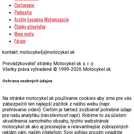
Cestovanie
Podujatia
Archív časopisu Motomagazín
Články užívateľov
Moje moto
Fórum
kontakt: motocykel(a)motocykel.sk
Prevádzkovateľ stránky Motocykel.sk s. r. o.
Všetky práva vyhradené © 1999-2026 Motocykel.sk
Ochrana osobných údajov
Na stránke motocykel.sk používame cookies aby sme pre vás
zabezpečili ten najlepší zážitok z nášho webu (napr.
prehrávanie videií). Cieľom je taktiež zozbierať potrebné údaje
pre našu analytiku (návstevnosť napr). Robíme to za účelom
skvalitnenia samotného obsahu, týchto webstránok
motocykel.sk ako aj presnejšie a relevantnejšie zobrazených
reklám vám, naším čitateľom. Svoj súhlas prosím vyjadrite