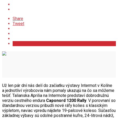
Share
Tweet
Už len pár dní nás delí do začiatku výstavy Intermot v Kolíne
a jednotliví výrobcovia nám pomaly ukazujú na čo sa môžeme
tešiť. Talianska Aprilia na Intermote predstaví dobrodružnú
verziu cestného endura
Caponord 1200 Rally
. V porovnaní so
štandardnou verziou pribudli nové ráfy kolies s klasickým
výpletom, naviac vpredu nájdete 19-palcové koleso. Súčasťou
základnej výbavy sú odolné postranné kufre, 24-litrová nádrž,