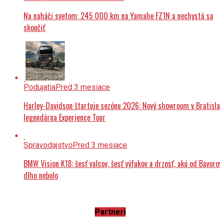
Na naháči svetom: 245 000 km na Yamahe FZ1N a nechystá sa
skončiť
Podujatia
Pred 3 mesiace
Harley-Davidson štartuje sezónu 2026: Nový showroom v Bratisla
legendárna Experience Tour
Spravodajstvo
Pred 3 mesiace
BMW Vision K18: šesť valcov, šesť výfukov a drzosť, akú od Bavoro
dlho nebolo
Partneri