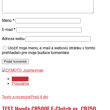
Meno
*
E-mail
*
Adresa webu
Uložiť moje meno, e-mail a webovú stránku v tomto
prehliadači pre moje budúce komentáre.
Najnovšie
Populárne
Testy a recenzie
Pred 4 dni
TEST Honda CB500F E-Clutch vs. CB750