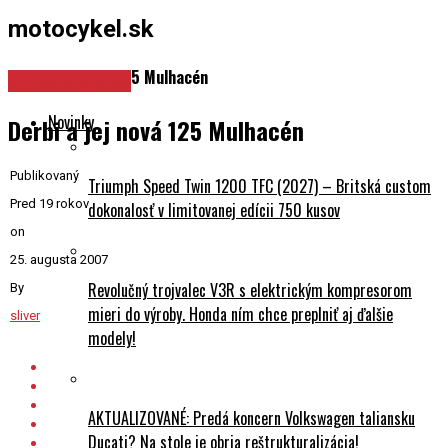
motocykel.sk
Derbi a jej nová 125 Mulhacén
Spravodajstvo
Novinky
Derbi a jej nová 125 Mulhacén
Publikovaný
Triumph Speed Twin 1200 TFC (2027) – Britská custom
Pred 19 rokov
dokonalosť v limitovanej edícii 750 kusov
on
25. augusta 2007
Revolučný trojvalec V3R s elektrickým kompresorom
By
mieri do výroby. Honda ním chce preplniť aj ďalšie
sliver
modely!
AKTUALIZOVANÉ: Predá koncern Volkswagen taliansku
Ducati? Na stole je obria reštrukturalizácia!