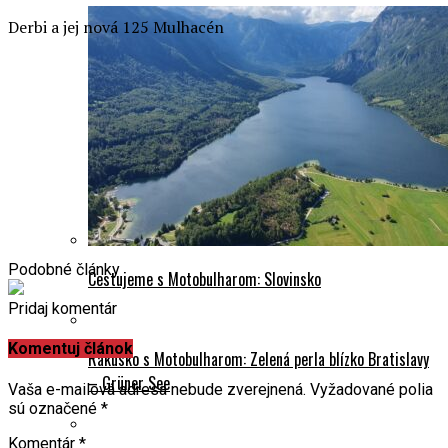
Derbi a jej nová 125 Mulhacén
Podobné články
Cestujeme s Motobulharom: Slovinsko
Pridaj komentár
Komentuj článok
Rakúsko s Motobulharom: Zelená perla blízko Bratislavy
– Grüner See
Vaša e-mailová adresa nebude zverejnená.
Vyžadované polia
sú označené
*
Komentár
*