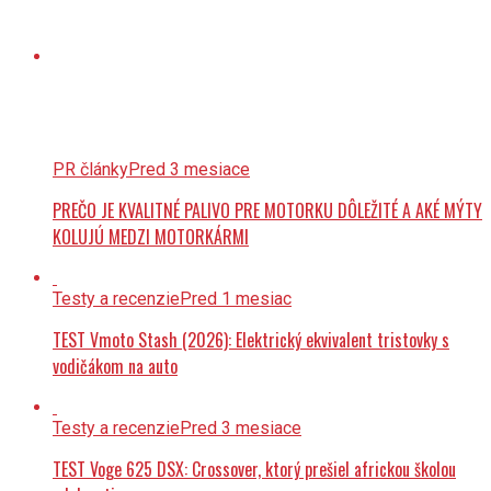
PR články
Pred 3 mesiace
PREČO JE KVALITNÉ PALIVO PRE MOTORKU DÔLEŽITÉ A AKÉ MÝTY
KOLUJÚ MEDZI MOTORKÁRMI
Testy a recenzie
Pred 1 mesiac
TEST Vmoto Stash (2026): Elektrický ekvivalent tristovky s
vodičákom na auto
Testy a recenzie
Pred 3 mesiace
TEST Voge 625 DSX: Crossover, ktorý prešiel africkou školou