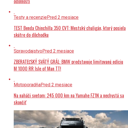
odolnosti
Testy a recenzie
Pred 2 mesiace
TEST Benda Chinchilla 350 CVT: Mestský chuligán, ktorý posiela
skútre do dôchodku
Spravodajstvo
Pred 2 mesiace
ZBERATEĽSKÝ SVÄTÝ GRÁL: BMW predstavuje limitovanú edíciu
M 1000 RR Isle of Man TT!
Motoporadňa
Pred 2 mesiace
Na naháči svetom: 245 000 km na Yamahe FZ1N a nechystá sa
skončiť