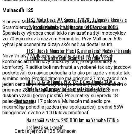
Mulhacén 125
TEST Moto Guzzi V7 Special (2026): Talianska klasika s
S novým Mulhacénom Derbi rozšírila svoju radu ?
novým elektronickým plynom a nefalšovanou dušou
Scramblerov?, ktorú začal už Mulhacén 695 v roku 2006.
Španielsky výrobca chcel takto naviazať na štýl motocyklov
zo 70tych rokov s názvom Scrambler. Prvý Mulhacén 695
vyhral pár ocenení za dizajn skôr než sa dostal na trh.
TEST Ducati Monster Plus (6. generácia): Nečakané rande
Nový ?malý? Mulhacén sa vyrába v ôsmich farebných
s naháčom, ktorý vám okamžite ukradne srdce
kombináciách, má nový trubkový rám, je ergonomický a
komfortný. Riaditka boli navrhnuté a vyrobené tak aby jazdcovi
poskytovali čo najviac pohodlia a to ako pri jazde v meste tak
aj mimo neho. Predné tlmenie má priemer 37 mm, zadné má
DUEL (2026): Honda PCX 125 DX vs. Honda CUV e: –
jeden centrálny tlmič. Celý stroj je brzdený jedným diskom o
Oplatí sa už presedlať na mestskú elektriku?
priemere 280 mm vpredu (s dvoma piestikmi) a 218 mm
diskom vzadu (jeden piestik). Pneumatiky sú vpredu 18
Cestovanie
palcová a vzadu 17 palcová. Mulhacén má sedlo pre
maximálne pohodlie jazdca (nie spolujazdca), predné 55W
halogénové svetlo a 110 kilovú hmotnosť.
Na naháči svetom: 245 000 km na Yamahe FZ1N a
nechystá sa skončiť
Derbi a jej nová 125 Mulhacén