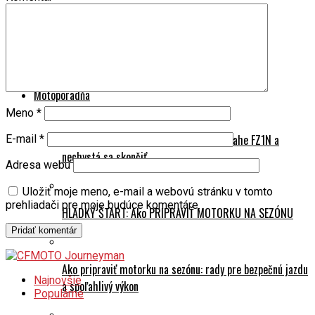
Cestujeme s Motobulharom: Rakúsko
Prvý krát do Álp? Slovinsko si zamiluješ
Motoporadňa
Meno
*
Na naháči svetom: 245 000 km na Yamahe FZ1N a
E-mail
*
nechystá sa skončiť
Adresa webu
Uložiť moje meno, e-mail a webovú stránku v tomto
prehliadači pre moje budúce komentáre.
HLADKÝ ŠTART: Ako PRIPRAVIŤ MOTORKU NA SEZÓNU
Ako pripraviť motorku na sezónu: rady pre bezpečnú jazdu
Najnovšie
a spoľahlivý výkon
Populárne