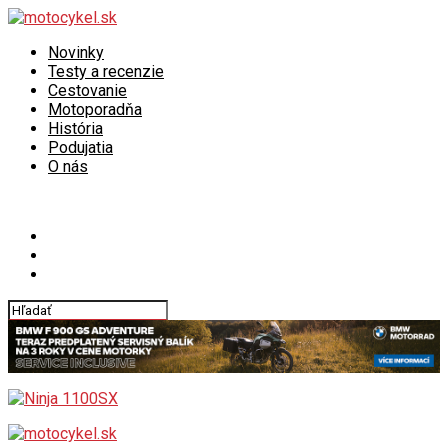
Novinky
Testy a recenzie
Cestovanie
Motoporadňa
História
Podujatia
O nás
Connect with us