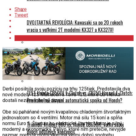
Share
Tweet
DVOJTAKTNÁ REVOLÚCIA: Kawasaki sa po 20 rokoch
vracia s veľkými 2T modelmi KX327 a KX327X!
ZBERATEĽSKÝ SVÄTÝ GRÁL: BMW predstavuje limitovanú
edíciu M 1000 RR Isle of Man TT!
Testy a recenzie
Derbi posilnila svoju pozíciu na trhu 125tiek. Predstavila dva
TEST Honda CB500F E-Clutch vs. CB750 Hornet E-Clutch:
nové modely 125 Mulhacén a Terra 125, ktoré do vienka
Pre koho má zmysel automatická spojka od Hondy?
dostali nezameniteľný dizajn.
Obe sú poháňané novým kvapalinou chladeným štvortaktným
jednovalcom so 4 ventilmi. Motor má silu 15 koní a spĺňa
normu Euro 3. Štartuje ho elektrický štartér. Motor je silný,
Triumph Trident 660 vs. Honda CB650R: Veľký súboj
moderný a ekonomický. Palivo, ktoré ním pretečie, nevyjde
dvoch odlišných koncepcií
nazmar, pretože motocykel má veľmi dobrú spotrebu.