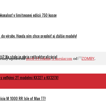
onalosť v limitovanej edícii 750 kusov
do výroby. Honda ním chce preplniť aj ďalšie modely!
? Na stole je obria reštrukturalizácia!
sledny upravená
pred 19 rokmi, 1 mesiacom
od
.
ZOMBY
 s veľkými 2T modelmi KX327 a KX327X!
ciu M 1000 RR Isle of Man TT!