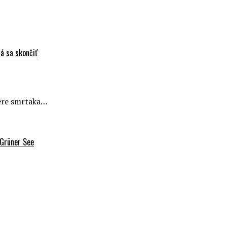
á sa skončiť
mere smrtaka…
 Grüner See