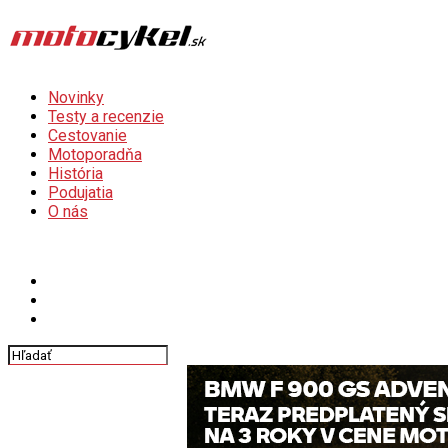
Novinky
Testy a recenzie
Cestovanie
Motoporadňa
História
Podujatia
O nás
Connect with us