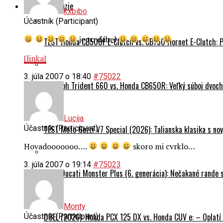
Testy a recenzie
kxbibo
Účastník (Participant)
je to ďábel
TEST Honda CB500F E-Clutch vs. CB750 Hornet E-Clutch: 
[linka]
3. júla 2007 o 18:40
#75022
Triumph Trident 660 vs. Honda CB650R: Veľký súboj dvoch 
Lucija
Účastník (Participant)
TEST Moto Guzzi V7 Special (2026): Talianska klasika s n
Hovadooooooo….
skoro mi cvrklo…
3. júla 2007 o 19:14
#75023
TEST Ducati Monster Plus (6. generácia): Nečakané rande
Monty
DUEL (2026): Honda PCX 125 DX vs. Honda CUV e: – Oplatí 
Účastník (Participant)