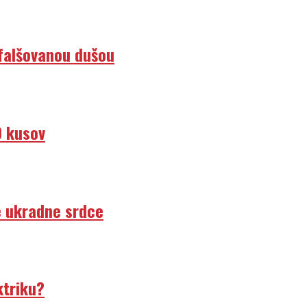
efalšovanou dušou
0 kusov
e ukradne srdce
ktriku?