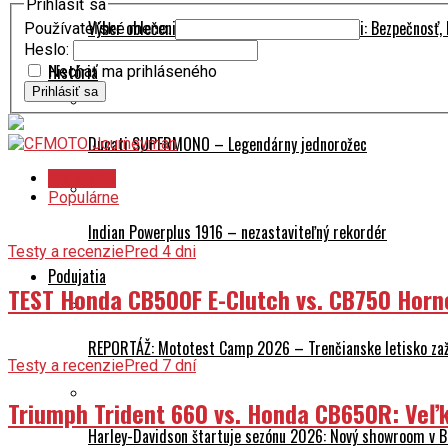
Prihlásiť sa
Výber oblečenia pre spolujazdca na motocykli: Bezpečnosť,
Používateľské meno:
Heslo:
História
Nechať ma prihláseného
Prihlásiť sa
Ducati SUPERMONO – Legendárny jednorožec
Najnovšie
Populárne
Indian Powerplus 1916 – nezastaviteľný rekordér
Testy a recenzie
Pred 4 dni
Podujatia
TEST Honda CB500F E-Clutch vs. CB750 Horn
REPORTÁŽ: Mototest Camp 2026 – Trenčianske letisko zaž
Testy a recenzie
Pred 7 dní
Triumph Trident 660 vs. Honda CB650R: Veľk
Harley-Davidson štartuje sezónu 2026: Nový showroom v Br