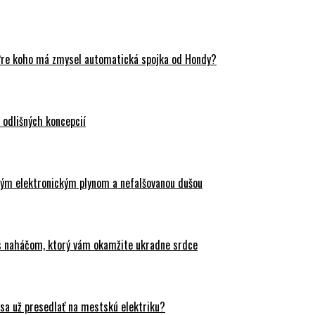
Pre koho má zmysel automatická spojka od Hondy?
odlišných koncepcií
ovým elektronickým plynom a nefalšovanou dušou
 s naháčom, ktorý vám okamžite ukradne srdce
sa už presedlať na mestskú elektriku?