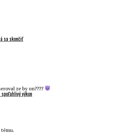
á sa skončiť
meroval ze by on????
 spoľahlivý výkon
o tému.