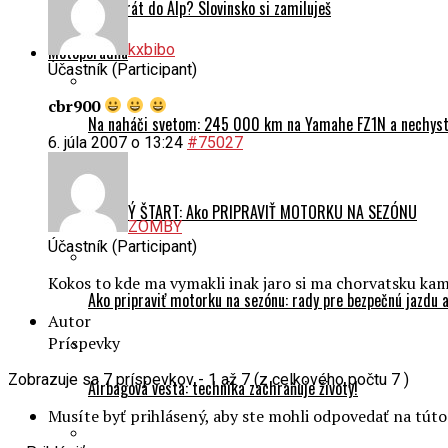
Prvý krát do Álp? Slovinsko si zamiluješ
kxbibo
Motoporadňa
Účastník (Participant)
cbr900
Na naháči svetom: 245 000 km na Yamahe FZ1N a nechyst
6. júla 2007 o 13:24
#75027
HLADKÝ ŠTART: Ako PRIPRAVIŤ MOTORKU NA SEZÓNU
ZOMBY
Účastník (Participant)
Kokos to kde ma vymakli inak jaro si ma chorvatsku ka
Ako pripraviť motorku na sezónu: rady pre bezpečnú jazdu a
Autor
Príspevky
Zobrazuje sa 7 príspevkov - 1 až 7 (z celkového počtu 7 )
Airbagová vesta: technika zachraňuje životy!
Musíte byť prihlásený, aby ste mohli odpovedať na tút