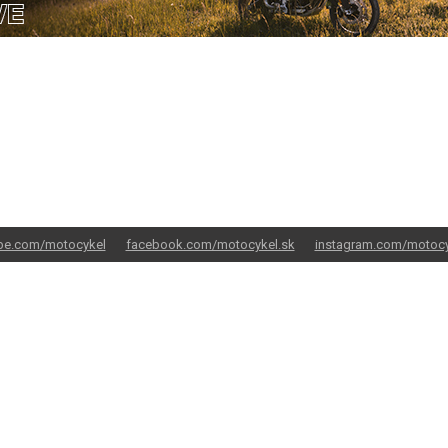
be.com/motocykel
facebook.com/motocykel.sk
instagram.com/motocy