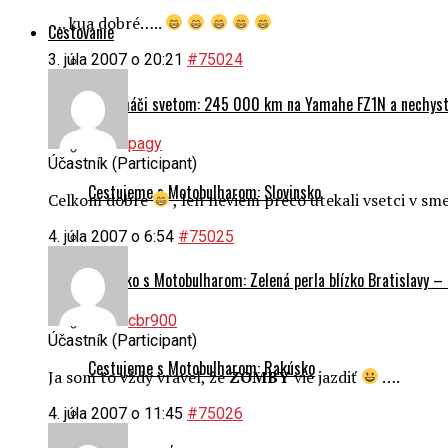
…. kua dobré…..
Cestovanie
3. júla 2007 o 20:21
#75024
Na naháči svetom: 245 000 km na Yamahe FZ1N a nechyst
pagy
Účastník (Participant)
Cestujeme s Motobulharom: Slovinsko
Celkom dobre
, len neviem preco utekali vsetci v s
4. júla 2007 o 6:54
#75025
Rakúsko s Motobulharom: Zelená perla blízko Bratislavy –
cbr900
Účastník (Participant)
Cestujeme s Motobulharom: Rakúsko
Ja som to vždy vravel, že
ZOMBY
vie jazdiť
….
4. júla 2007 o 11:45
#75026