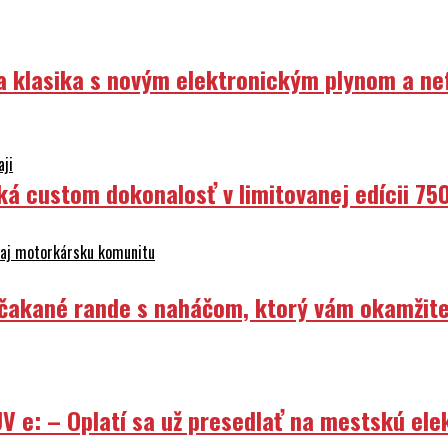
ka klasika s novým elektronickým plynom a n
aji
ká custom dokonalosť v limitovanej edícii 75
e aj motorkársku komunitu
Nečakané rande s naháčom, ktorý vám okamžit
V e: – Oplatí sa už presedlať na mestskú ele