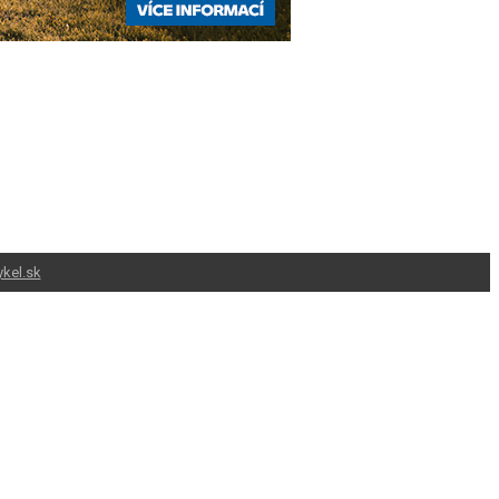
kel.sk