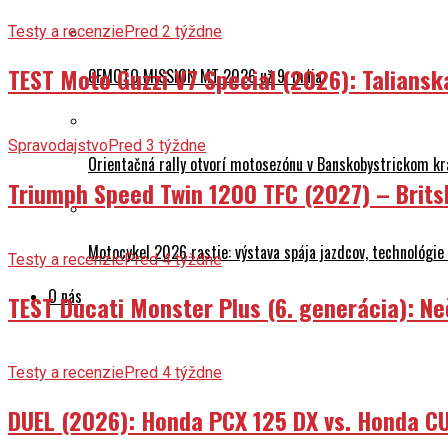
Testy a recenzie
Pred 2 týždne
TEST Moto Guzzi V7 Special (2026): Talians
CFMOTO MISSION MT 2026 už 9. mája
Spravodajstvo
Pred 3 týždne
Orientačná rally otvorí motosezónu v Banskobystrickom kr
Triumph Speed Twin 1200 TFC (2027) – Brits
Motocykel 2026 rastie: výstava spája jazdcov, technológi
Testy a recenzie
Pred 4 týždne
O nás
TEST Ducati Monster Plus (6. generácia): 
Testy a recenzie
Pred 4 týždne
DUEL (2026): Honda PCX 125 DX vs. Honda CU