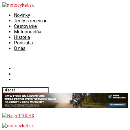
Novinky
Testy a recenzie
Cestovanie
Motoporadňa
História
Podujatia
O nás
Connect with us
motocykel.sk