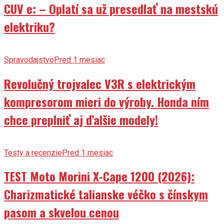
elektriku?
Spravodajstvo
Pred 1 mesiac
Revolučný trojvalec V3R s elektrickým
kompresorom mieri do výroby. Honda ním
chce preplniť aj ďalšie modely!
Testy a recenzie
Pred 1 mesiac
TEST Moto Morini X-Cape 1200 (2026):
Charizmatické talianske véčko s čínskym
pasom a skvelou cenou