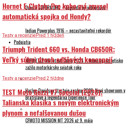
automatická spojka od Hondy?
Indian Powerplus 1916 – nezastaviteľný rekordér
Testy a recenzie
Pred 1 týždeň
Podujatia
Triumph Trident 660 vs. Honda CB650R:
Veľký súboj dvoch odlišných koncepcií
REPORTÁŽ: Mototest Camp 2026 – Trenčianske letisko
zažilo motorkársky sviatok roku
Testy a recenzie
Pred 2 týždne
TEST Moto Guzzi V7 Special (2026):
Harley-Davidson štartuje sezónu 2026: Nový showroom v
Bratislave a legendárna Experience Tour
Talianska klasika s novým elektronickým
plynom a nefalšovanou dušou
CFMOTO MISSION MT 2026 už 9. mája
Spravodajstvo
Pred 3 týždne