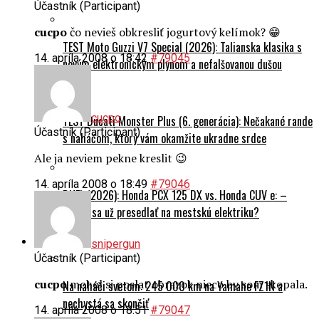
cucpo
čo nevieš obkresliť jogurtový kelímok? 😁
TEST Moto Guzzi V7 Special (2026): Talianska klasika s
14. apríla 2008 o 18:42
#79045
novým elektronickým plynom a nefalšovanou dušou
cucpo
TEST Ducati Monster Plus (6. generácia): Nečakané rande
Účastník (Participant)
s naháčom, ktorý vám okamžite ukradne srdce
Ale ja neviem pekne kreslit 😉
14. apríla 2008 o 18:49
#79046
DUEL (2026): Honda PCX 125 DX vs. Honda CUV e: –
Oplatí sa už presedlať na mestskú elektriku?
Cestovanie
snipergun
Účastník (Participant)
cucpo
mohol si poslat obrazok nieco by som skopala.
Na naháči svetom: 245 000 km na Yamahe FZ1N a
nechystá sa skončiť
14. apríla 2008 o 18:51
#79047