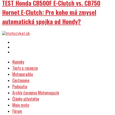
Hornet E-Clutch: Pre koho má zmysel
automatická spojka od Hondy?
Novinky
Testy a recenzie
Motoporadňa
Cestovanie
Podujatia
Archív časopisu Motomagazín
Články užívateľov
Moje moto
Fórum
kontakt: motocykel(a)motocykel.sk