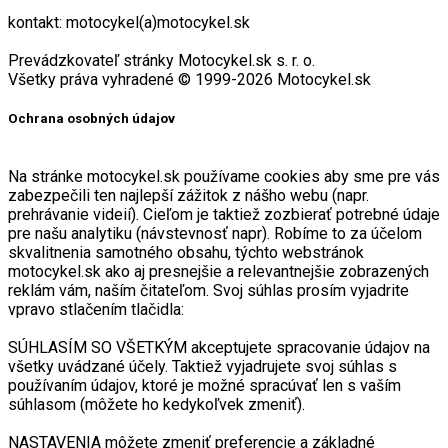
Prevádzkovateľ stránky Motocykel.sk s. r. o.
Všetky práva vyhradené © 1999-2026 Motocykel.sk
Ochrana osobných údajov
Na stránke motocykel.sk používame cookies aby sme pre vás
zabezpečili ten najlepší zážitok z nášho webu (napr.
prehrávanie videií). Cieľom je taktiež zozbierať potrebné údaje
pre našu analytiku (návstevnosť napr). Robíme to za účelom
skvalitnenia samotného obsahu, týchto webstránok
motocykel.sk ako aj presnejšie a relevantnejšie zobrazených
reklám vám, naším čitateľom. Svoj súhlas prosím vyjadrite
vpravo stlačením tlačidla:
SÚHLASÍM SO VŠETKÝM akceptujete spracovanie údajov na
všetky uvádzané účely. Taktiež vyjadrujete svoj súhlas s
používaním údajov, ktoré je možné spracúvať len s vaším
súhlasom (môžete ho kedykoľvek zmeniť).
NASTAVENIA môžete zmeniť preferencie a základné
nastavenia spracovania údajov. Svoj výber môžete
kedykoľvek zmeniť.