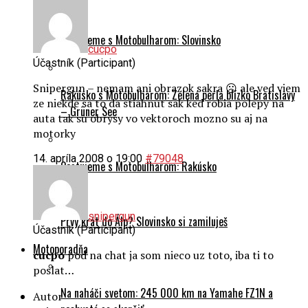
Cestujeme s Motobulharom: Slovinsko
cucpo
Účastník (Participant)
Snipergun – nemam ani obrazok sakra ☹️ ale ved viem
Rakúsko s Motobulharom: Zelená perla blízko Bratislavy
ze niekde sa to da stiahnut sak ked robia polepy na
– Grüner See
auta tak su obrysy vo vektoroch mozno su aj na
motorky
14. apríla 2008 o 19:00
#79048
Cestujeme s Motobulharom: Rakúsko
snipergun
Prvý krát do Álp? Slovinsko si zamiluješ
Účastník (Participant)
Motoporadňa
cucpo
pod na chat ja som nieco uz toto, iba ti to
poslat…
Na naháči svetom: 245 000 km na Yamahe FZ1N a
Autor
nechystá sa skončiť
Príspevky