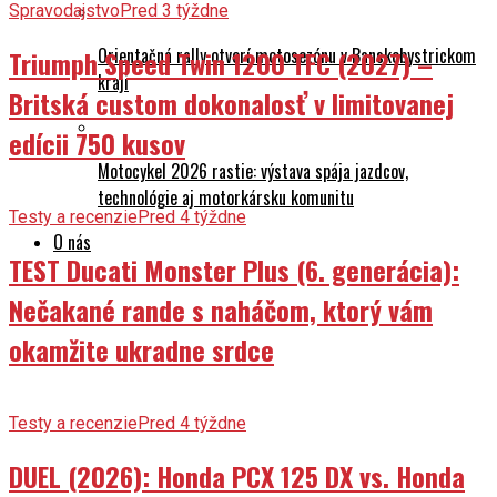
Orientačná rally otvorí motosezónu v Banskobystrickom
Triumph Speed Twin 1200 TFC (2027) –
kraji
Britská custom dokonalosť v limitovanej
edícii 750 kusov
Motocykel 2026 rastie: výstava spája jazdcov,
technológie aj motorkársku komunitu
Testy a recenzie
Pred 4 týždne
O nás
TEST Ducati Monster Plus (6. generácia):
Nečakané rande s naháčom, ktorý vám
okamžite ukradne srdce
Testy a recenzie
Pred 4 týždne
DUEL (2026): Honda PCX 125 DX vs. Honda
CUV e: – Oplatí sa už presedlať na mestskú