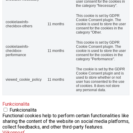
This cookie is set by GDPR
Cookie Consent plugin. The
cookielawinfo-
11 months
cookie is used to store the user
checkbox-others
consent for the cookies in the
category "Other.
This cookie is set by GDPR
cookielawinfo-
Cookie Consent plugin. The
checkbox-
11 months
cookie is used to store the user
performance
consent for the cookies in the
category "Performance".
The cookie is set by the GDPR
Cookie Consent plugin and is
used to store whether or not
viewed_cookie_policy
11 months
user has consented to the use
of cookies. It does not store
any personal data.
Funkcionalita
Funkcionalita
Functional cookies help to perform certain functionalities like
sharing the content of the website on social media platforms,
collect feedbacks, and other third-party features.
Výkonnosť
Výkonnosť