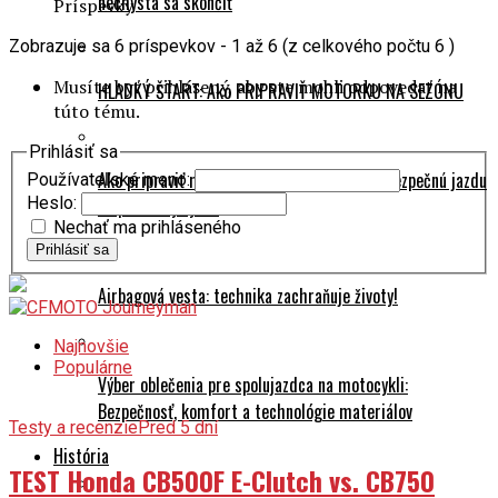
Zobrazuje sa 6 príspevkov - 1 až 6 (z celkového počtu 6 )
Musíte byť prihlásený, aby ste mohli odpovedať na
HLADKÝ ŠTART: Ako PRIPRAVIŤ MOTORKU NA SEZÓNU
túto tému.
Prihlásiť sa
Ako pripraviť motorku na sezónu: rady pre bezpečnú jazdu
Používateľské meno:
Heslo:
a spoľahlivý výkon
Nechať ma prihláseného
Prihlásiť sa
Airbagová vesta: technika zachraňuje životy!
Najnovšie
Populárne
Výber oblečenia pre spolujazdca na motocykli:
Bezpečnosť, komfort a technológie materiálov
Testy a recenzie
Pred 5 dní
História
TEST Honda CB500F E-Clutch vs. CB750
Hornet E-Clutch: Pre koho má zmysel
Ducati SUPERMONO – Legendárny jednorožec