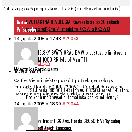
DVOJTAKTNÁ REVOLÚCIA: Kawasaki sa po 20 rokoch
Autor
vracia s veľkými 2T modelmi KX327 a KX327X!
Príspevky
14. apríla 2008 o 17:48
#79043
ZBERATEĽSKÝ SVÄTÝ GRÁL: BMW predstavuje limitovanú
edíciu M 1000 RR Isle of Man TT!
cucpo
Účastník (Participant)
Testy a recenzie
Caute. Vie mi niekto poradit potrebujem obrys
motorky Honda 600RR /2005/ v Corel alebo dwg na
TEST Honda CB500F E-Clutch vs. CB750 Hornet E-Clutch:
nakreslenie polepov. Ma niekto nieco take ???
Pre koho má zmysel automatická spojka od Hondy?
14. apríla 2008 o 18:39
#79044
Triumph Trident 660 vs. Honda CB650R: Veľký súboj
dvoch odlišných koncepcií
kxbibo
Účastník (Participant)