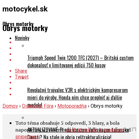
Obrys motorky
Obrys motorky
Novinky
Triumph Speed Twin 1200 TFC (2027) – Britská custom
dokonalosť v limitovanej edícii 750 kusov
Share
Tweet
Revolučný trojvalec V3R s elektrickým kompresorom
mieri do výroby. Honda ním chce preplniť aj ďalšie
modely!
Domov
›
Diskusné Fóra
›
Motoporadňa
›
Obrys motorky
Toto téma obsahuje 5 odpovedí, 3 hlasy, a bola
AKTUALIZOVANÉ: Predá koncern Volkswagen taliansku
naposledny upravená
pred 18 rokmi, 3 mesiacmi
od
.
Ducati? Na stole je obria reštrukturalizácia!
snipergun
Zobrazuje sa 6 príspevkov - 1 až 6 (z celkového počtu 6 )