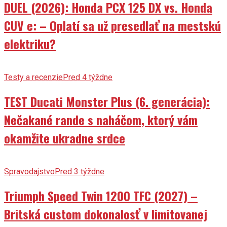
CUV e: – Oplatí sa už presedlať na mestskú
elektriku?
Testy a recenzie
Pred 4 týždne
TEST Ducati Monster Plus (6. generácia):
Nečakané rande s naháčom, ktorý vám
okamžite ukradne srdce
Spravodajstvo
Pred 3 týždne
Triumph Speed Twin 1200 TFC (2027) –
Britská custom dokonalosť v limitovanej
edícii 750 kusov