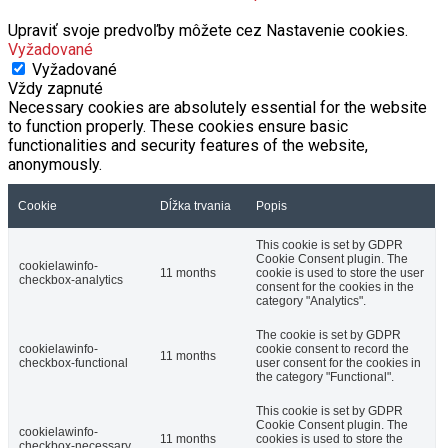
Vyžadované
Vyžadované
Vždy zapnuté
Necessary cookies are absolutely essential for the website
to function properly. These cookies ensure basic
functionalities and security features of the website,
anonymously.
Cookie
Dĺžka trvania
Popis
This cookie is set by GDPR
Cookie Consent plugin. The
cookielawinfo-
11 months
cookie is used to store the user
checkbox-analytics
consent for the cookies in the
category "Analytics".
The cookie is set by GDPR
cookielawinfo-
cookie consent to record the
11 months
checkbox-functional
user consent for the cookies in
the category "Functional".
This cookie is set by GDPR
Cookie Consent plugin. The
cookielawinfo-
11 months
cookies is used to store the
checkbox-necessary
user consent for the cookies in
the category "Necessary".