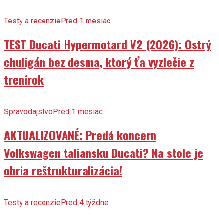
Testy a recenzie
Pred 1 mesiac
TEST Ducati Hypermotard V2 (2026): Ostrý
chuligán bez desma, ktorý ťa vyzlečie z
trenírok
Spravodajstvo
Pred 1 mesiac
AKTUALIZOVANÉ: Predá koncern
Volkswagen taliansku Ducati? Na stole je
obria reštrukturalizácia!
Testy a recenzie
Pred 4 týždne
DUEL (2026): Honda PCX 125 DX vs. Honda