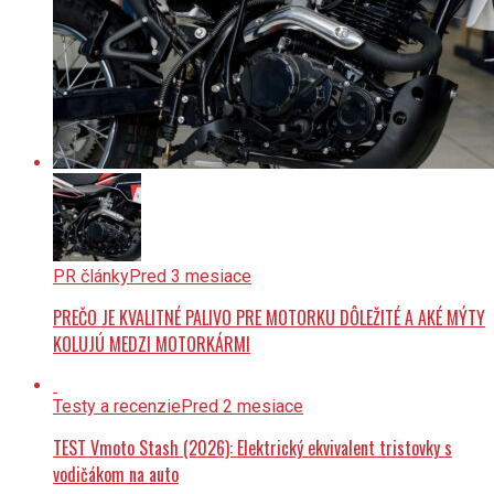
PR články
Pred 3 mesiace
PREČO JE KVALITNÉ PALIVO PRE MOTORKU DÔLEŽITÉ A AKÉ MÝTY
KOLUJÚ MEDZI MOTORKÁRMI
Testy a recenzie
Pred 2 mesiace
TEST Vmoto Stash (2026): Elektrický ekvivalent tristovky s
vodičákom na auto