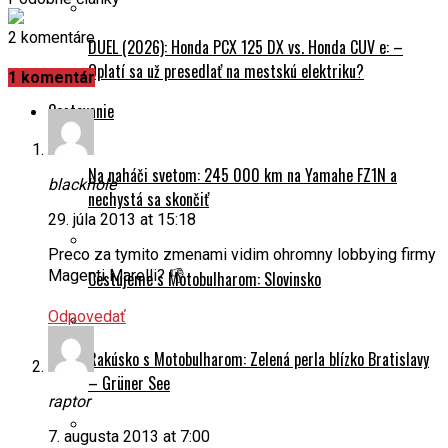
2 komentáre
DUEL (2026): Honda PCX 125 DX vs. Honda CUV e: –
Oplatí sa už presedlať na mestskú elektriku?
1 komentár
Cestovanie
Na naháči svetom: 245 000 km na Yamahe FZ1N a
blackhole
nechystá sa skončiť
29. júla 2013 at 15:18
Preco za tymito zmenami vidim ohromny lobbying firmy
Magenti Marelli? 👎
Cestujeme s Motobulharom: Slovinsko
Odpovedať
Rakúsko s Motobulharom: Zelená perla blízko Bratislavy
– Grüner See
raptor
7. augusta 2013 at 7:00