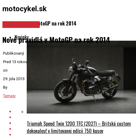
motocykel.sk
Nové pravidlá v MotoGP na rok 2014
Spravodajstvo
Novinky
Nové pravidlá v MotoGP na rok 2014
Publikovaný
Pred 13 rokov
on
29. júla 2013
By
Tamasi
Triumph Speed Twin 1200 TFC (2027) – Britská custom
dokonalosť v limitovanej edícii 750 kusov