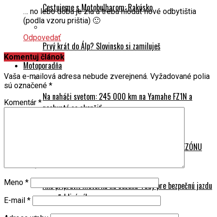
Cestujeme s Motobulharom: Rakúsko
… no lebo doba je zla a treba hlodať nové odbytištia
(podla vzoru prištia) 🙂
Odpovedať
Prvý krát do Álp? Slovinsko si zamiluješ
Komentuj článok
Motoporadňa
Vaša e-mailová adresa nebude zverejnená.
Vyžadované polia
sú označené
*
Na naháči svetom: 245 000 km na Yamahe FZ1N a
Komentár
*
nechystá sa skončiť
HLADKÝ ŠTART: Ako PRIPRAVIŤ MOTORKU NA SEZÓNU
Meno
*
Ako pripraviť motorku na sezónu: rady pre bezpečnú jazdu
a spoľahlivý výkon
E-mail
*