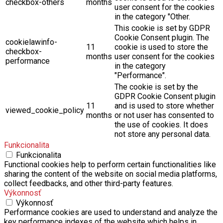
checkbox-others
months
user consent for the cookies
in the category "Other.
This cookie is set by GDPR
Cookie Consent plugin. The
cookielawinfo-
11
cookie is used to store the
checkbox-
months
user consent for the cookies
performance
in the category
"Performance".
The cookie is set by the
GDPR Cookie Consent plugin
11
and is used to store whether
viewed_cookie_policy
months
or not user has consented to
the use of cookies. It does
not store any personal data.
Funkcionalita
Funkcionalita
Functional cookies help to perform certain functionalities like
sharing the content of the website on social media platforms,
collect feedbacks, and other third-party features.
Výkonnosť
Výkonnosť
Performance cookies are used to understand and analyze the
key performance indexes of the website which helps in