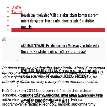
Share
Tweet
Revolučný trojvalec V3R s elektrickým kompresorom
mieri do výroby. Honda ním chce preplniť aj ďalšie
modely!
AKTUALIZOVANÉ: Predá koncern Volkswagen taliansku
Ducati? Na stole je obria reštrukturalizácia!
Riadiaca komisia okruhového šampionátu MotoGP zverejnila
DVOJTAKTNÁ REVOLÚCIA: Kawasaki sa po 20 rokoch
úpravy pravidiel, ktoré budú platiť od budúcej sezóny (2014).
vracia s veľkými 2T modelmi KX327 a KX327X!
Veľa z týchto zmien už bolo predstavených dávnejšie, no
pribudli aj ďalšie novinky o ktorých sme doteraz nevedeli.
Počnúc rokom 2014 bude povinná štandardná riadiaca
ZBERATEĽSKÝ SVÄTÝ GRÁL: BMW predstavuje limitovanú
jednotka, ktorú dodá firma
Magneti Marelli.
Továrenské tímy
môžu však aj naďalej používať vlastný softvér na
edíciu M 1000 RR Isle of Man TT!
programovanie riadiacej jednotky, naopak súkromné tímy