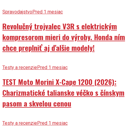
Spravodajstvo
Pred 1 mesiac
Revolučný trojvalec V3R s elektrickým
kompresorom mieri do výroby. Honda ním
chce preplniť aj ďalšie modely!
Testy a recenzie
Pred 1 mesiac
TEST Moto Morini X-Cape 1200 (2026):
Charizmatické talianske véčko s čínskym
pasom a skvelou cenou
Testy a recenzie
Pred 1 mesiac