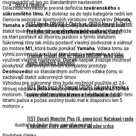
musia jazdiť už len so štandardným nastavením.
Testy a recenzie
Dôležitou novinkou je presná definícia
továrenského
a
súkromného tímu.
Až doteraz sa do tejto kategórie radili len
členovia asociácie športových výrobcov motocyklov
(Honda,
TEST Honda CB500F E-Clutch vs. CB750 Hornet E-Clutch:
Yamaha a Ducati).
Podľa najnovšej definície môže získať
Pre koho má zmysel automatická spojka od Hondy?
štatút továrenského tímu aj
výrobca podvozkov,
ktorý môže
na štart postaviť až štvoricu jazdcov s týmto štatútom.
Súkromné tímy tak môžu postaviť vlastný podvozok a siahnuť
po motore
M1,
ktorá bude ponúkať
Yamaha.
Vďaka tomu sa
vyhnú povinnosti používať štandardnú elektroniku a môžu
Triumph Trident 660 vs. Honda CB650R: Veľký súboj
využívať vlastné nastavenia.
Ducati
naopak zvažuje možnosť
dvoch odlišných koncepcií
poskytnúť súkromným tímom kompletný prototyp
Desmosedici
so štandardným softvérom vďaka čomu si
zachovajú štatút súkromných tímov.
Výhodou pre súkromné tímy bude možnosť použitia až 24-
TEST Moto Guzzi V7 Special (2026): Talianska klasika s
litrovej nádrže a počas sezóny budú mať prístup k až 12-tim
novým elektronickým plynom a nefalšovanou dušou
motorom. Továrenské tímy budú musieť vystačiť len s 20-timi
litrami paliva a počas sezóny budú mať k dispozícii len 5
motorov.
TEST Ducati Monster Plus (6. generácia): Nečakané rande
ilustračné (autor foto: yamaha racing)
s naháčom, ktorý vám okamžite ukradne srdce
Podobné články