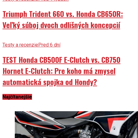
Triumph Trident 660 vs. Honda CB650R:
Veľký súboj dvoch odlišných koncepcií
Testy a recenzie
Pred 6 dní
TEST Honda CB500F E-Clutch vs. CB750
Hornet E-Clutch: Pre koho má zmysel
automatická spojka od Hondy?
Najčítanejšie