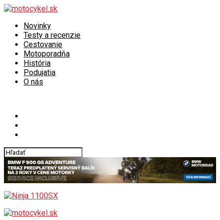
Novinky
Testy a recenzie
Cestovanie
Motoporadňa
História
Podujatia
O nás
Connect with us