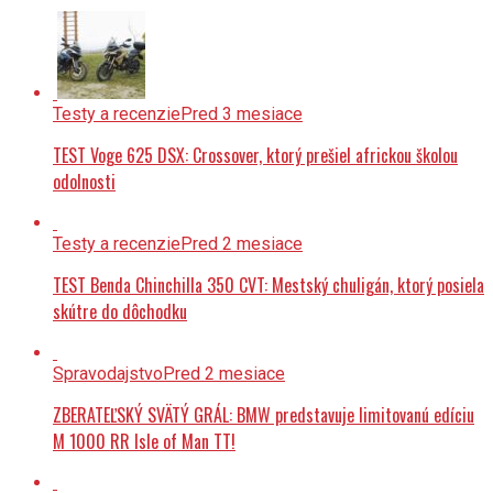
Testy a recenzie
Pred 3 mesiace
TEST Voge 625 DSX: Crossover, ktorý prešiel africkou školou
odolnosti
Testy a recenzie
Pred 2 mesiace
TEST Benda Chinchilla 350 CVT: Mestský chuligán, ktorý posiela
skútre do dôchodku
Spravodajstvo
Pred 2 mesiace
ZBERATEĽSKÝ SVÄTÝ GRÁL: BMW predstavuje limitovanú edíciu
M 1000 RR Isle of Man TT!