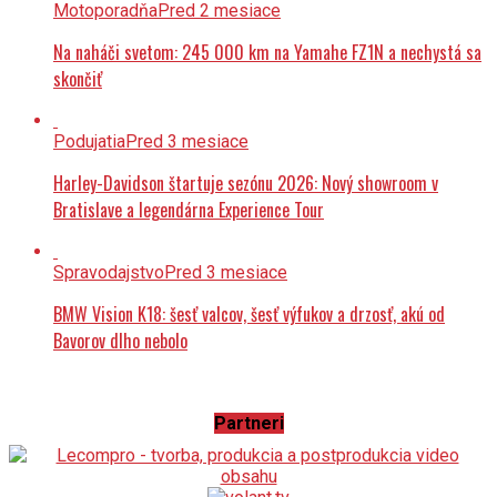
Motoporadňa
Pred 2 mesiace
Na naháči svetom: 245 000 km na Yamahe FZ1N a nechystá sa
skončiť
Podujatia
Pred 3 mesiace
Harley-Davidson štartuje sezónu 2026: Nový showroom v
Bratislave a legendárna Experience Tour
Spravodajstvo
Pred 3 mesiace
BMW Vision K18: šesť valcov, šesť výfukov a drzosť, akú od
Bavorov dlho nebolo
Partneri