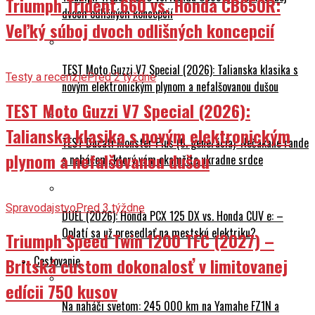
Triumph Trident 660 vs. Honda CB650R:
dvoch odlišných koncepcií
Veľký súboj dvoch odlišných koncepcií
TEST Moto Guzzi V7 Special (2026): Talianska klasika s
Testy a recenzie
Pred 2 týždne
novým elektronickým plynom a nefalšovanou dušou
TEST Moto Guzzi V7 Special (2026):
Talianska klasika s novým elektronickým
TEST Ducati Monster Plus (6. generácia): Nečakané rande
plynom a nefalšovanou dušou
s naháčom, ktorý vám okamžite ukradne srdce
Spravodajstvo
Pred 3 týždne
DUEL (2026): Honda PCX 125 DX vs. Honda CUV e: –
Oplatí sa už presedlať na mestskú elektriku?
Triumph Speed Twin 1200 TFC (2027) –
Cestovanie
Britská custom dokonalosť v limitovanej
edícii 750 kusov
Na naháči svetom: 245 000 km na Yamahe FZ1N a