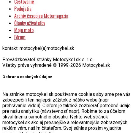
Cestovanie
Podujatia
Archív časopisu Motomagazín
Články užívateľov
Moje moto
Fórum
kontakt: motocykel(a)motocykel.sk
Prevádzkovateľ stránky Motocykel.sk s. r. o.
Všetky práva vyhradené © 1999-2026 Motocykel.sk
Ochrana osobných údajov
Na stránke motocykel.sk používame cookies aby sme pre vás
zabezpečili ten najlepší zážitok z nášho webu (napr.
prehrávanie videií). Cieľom je taktiež zozbierať potrebné údaje
pre našu analytiku (návstevnosť napr). Robíme to za účelom
skvalitnenia samotného obsahu, týchto webstránok
motocykel.sk ako aj presnejšie a relevantnejšie zobrazených
reklám vám, naším čitateľom. Svoj súhlas prosím vyjadrite