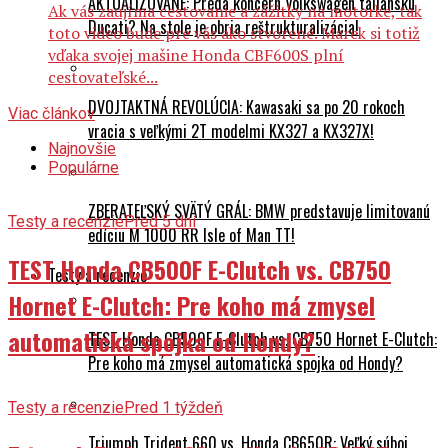
AKTUALIZOVANÉ: Predá koncern Volkswagen taliansku
Ak vás zaujíma cestovanie a zážitky na motorke, tak
Ducati? Na stole je obria reštrukturalizácia!
toto video bude pre vás ako stvorené. Marek si totiž
vďaka svojej mašine Honda CBF600S plní
cestovateľské...
DVOJTAKTNÁ REVOLÚCIA: Kawasaki sa po 20 rokoch
Viac článkov
vracia s veľkými 2T modelmi KX327 a KX327X!
Najnovšie
Populárne
ZBERATEĽSKÝ SVÄTÝ GRÁL: BMW predstavuje limitovanú
Testy a recenzie
Pred 5 dní
edíciu M 1000 RR Isle of Man TT!
TEST Honda CB500F E-Clutch vs. CB750
Testy a recenzie
Hornet E-Clutch: Pre koho má zmysel
automatická spojka od Hondy?
TEST Honda CB500F E-Clutch vs. CB750 Hornet E-Clutch:
Pre koho má zmysel automatická spojka od Hondy?
Testy a recenzie
Pred 1 týždeň
Triumph Trident 660 vs. Honda CB650R: Veľký súboj