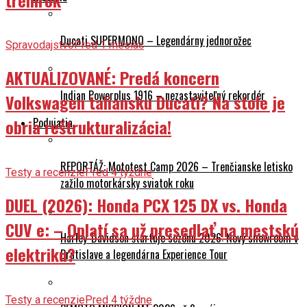
Ducati SUPERMONO – Legendárny jednorožec
Spravodajstvo
Pred 1 mesiac
AKTUALIZOVANÉ: Predá koncern
Indian Powerplus 1916 – nezastaviteľný rekordér
Volkswagen taliansku Ducati? Na stole je
Podujatia
obria reštrukturalizácia!
REPORTÁŽ: Mototest Camp 2026 – Trenčianske letisko
Testy a recenzie
Pred 4 týždne
zažilo motorkársky sviatok roku
DUEL (2026): Honda PCX 125 DX vs. Honda
CUV e: – Oplatí sa už presedlať na mestskú
Harley-Davidson štartuje sezónu 2026: Nový showroom v
elektriku?
Bratislave a legendárna Experience Tour
Testy a recenzie
Pred 4 týždne