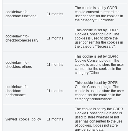
The cookie is set by GDPR
cookielawinfo-
cookie consent to record the
11 months
checkbox-functional
user consent for the cookies in
the category "Functional".
This cookie is set by GDPR
Cookie Consent plugin. The
cookielawinfo-
11 months
cookies is used to store the
checkbox-necessary
user consent for the cookies in
the category "Necessary".
This cookie is set by GDPR
Cookie Consent plugin. The
cookielawinfo-
11 months
cookie is used to store the user
checkbox-others
consent for the cookies in the
category "Other.
This cookie is set by GDPR
cookielawinfo-
Cookie Consent plugin. The
checkbox-
11 months
cookie is used to store the user
performance
consent for the cookies in the
category "Performance".
The cookie is set by the GDPR
Cookie Consent plugin and is
used to store whether or not
viewed_cookie_policy
11 months
user has consented to the use
of cookies. It does not store
any personal data.