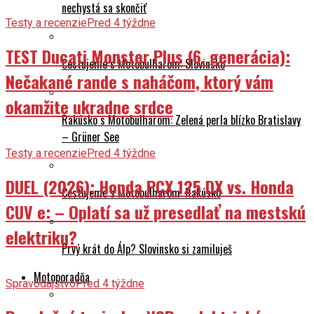
nechystá sa skončiť
Testy a recenzie
Pred 4 týždne
TEST Ducati Monster Plus (6. generácia):
Cestujeme s Motobulharom: Slovinsko
Nečakané rande s naháčom, ktorý vám
okamžite ukradne srdce
Rakúsko s Motobulharom: Zelená perla blízko Bratislavy
– Grüner See
Testy a recenzie
Pred 4 týždne
DUEL (2026): Honda PCX 125 DX vs. Honda
Cestujeme s Motobulharom: Rakúsko
CUV e: – Oplatí sa už presedlať na mestskú
elektriku?
Prvý krát do Álp? Slovinsko si zamiluješ
Motoporadňa
Spravodajstvo
Pred 4 týždne