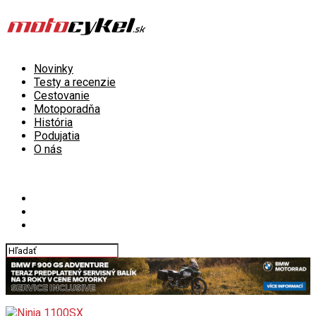
Novinky
Testy a recenzie
Cestovanie
Motoporadňa
História
Podujatia
O nás
Connect with us