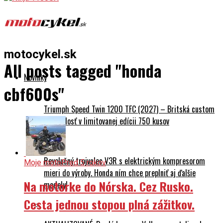
motocykel.sk
All posts tagged "honda
Novinky
cbf600s"
Triumph Speed Twin 1200 TFC (2027) – Britská custom
dokonalosť v limitovanej edícii 750 kusov
Revolučný trojvalec V3R s elektrickým kompresorom
Moje moto
Pred 5 rokov
mieri do výroby. Honda ním chce preplniť aj ďalšie
Na motorke do Nórska. Cez Rusko.
modely!
Cesta jednou stopou plná zážitkov.