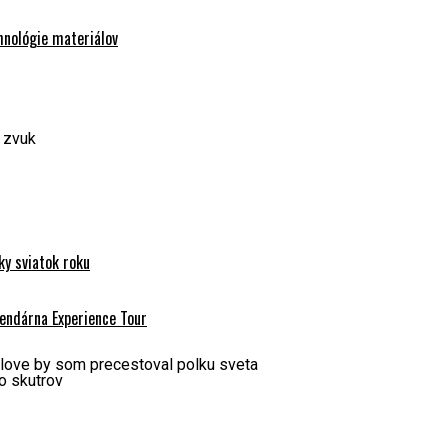
hnológie materiálov
y zvuk
y sviatok roku
endárna Experience Tour
 love by som precestoval polku sveta
o skutrov