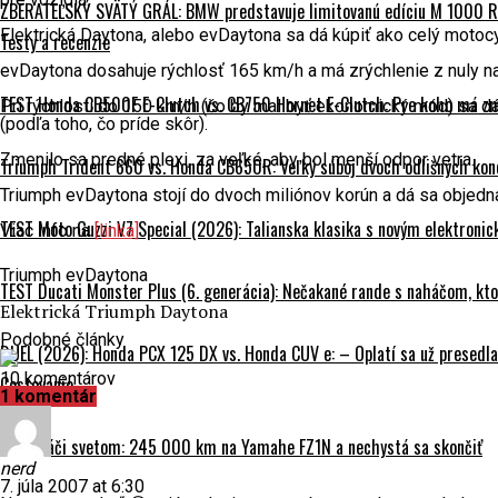
ZBERATEĽSKÝ SVÄTÝ GRÁL: BMW predstavuje limitovanú edíciu M 1000 RR
Elektrická Daytona, alebo evDaytona sa dá kúpiť ako celý motocyk
Testy a recenzie
evDaytona dosahuje rýchlosť 165 km/h a má zrýchlenie z nuly na 
TEST Honda CB500F E-Clutch vs. CB750 Hornet E-Clutch: Pre koho má z
Pri rýchlosti do 150 km/h (čo by mal byť ekonomický mód) sa dá 
(podľa toho, čo príde skôr).
Zmenilo sa predné plexi, za veľké, aby bol menší odpor vetra.
Triumph Trident 660 vs. Honda CB650R: Veľký súboj dvoch odlišných kon
Triumph evDaytona stojí do dvoch miliónov korún a dá sa objedn
TEST Moto Guzzi V7 Special (2026): Talianska klasika s novým elektroni
Viac info na
[linka]
Triumph evDaytona
TEST Ducati Monster Plus (6. generácia): Nečakané rande s naháčom, kt
Elektrická Triumph Daytona
Podobné články
DUEL (2026): Honda PCX 125 DX vs. Honda CUV e: – Oplatí sa už presedla
10 komentárov
Cestovanie
1 komentár
Na naháči svetom: 245 000 km na Yamahe FZ1N a nechystá sa skončiť
nerd
7. júla 2007 at 6:30