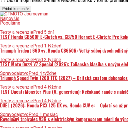
Uložiť moje meno, e-mail a webovú stránku v tomto prehliad
Najnovšie
Populárne
Testy a recenzie
Pred 5 dní
TEST Honda CB500F E-Clutch vs. CB750 Hornet E-Clutch: Pre koh
Testy a recenzie
Pred 1 týždeň
Triumph Trident 660 vs. Honda CB650R: Veľký súboj dvoch odlišný
Testy a recenzie
Pred 2 týždne
TEST Moto Guzzi V7 Special (2026): Talianska klasika s novým el
Spravodajstvo
Pred 4 týždne
Triumph Speed Twin 1200 TFC (2027) – Britská custom dokonalosť 
Testy a recenzie
Pred 4 týždne
TEST Ducati Monster Plus (6. generácia): Nečakané rande s nahá
Testy a recenzie
Pred 4 týždne
DUEL (2026): Honda PCX 125 DX vs. Honda CUV e: – Oplatí sa už p
Spravodajstvo
Pred 1 mesiac
Revolučný trojvalec V3R s elektrickým kompresorom mieri do výrob