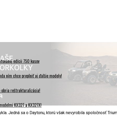
tovanej edícii 750 kusov
da ním chce preplniť aj ďalšie modely!
obria reštrukturalizácia!
 modelmi KX327 a KX327X!
kla. Jedná sa o Daytonu, ktorú však nevyrobila spoločnosť Triu