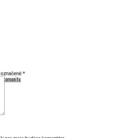
ú označené
*
ku komunitu