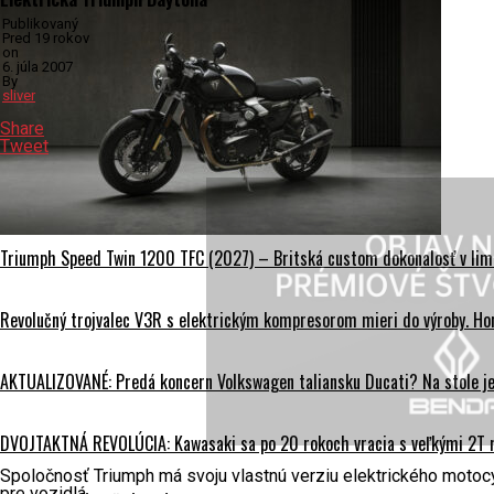
Publikovaný
Pred 19 rokov
on
6. júla 2007
By
sliver
Share
Tweet
Triumph Speed Twin 1200 TFC (2027) – Britská custom dokonalosť v limi
Revolučný trojvalec V3R s elektrickým kompresorom mieri do výroby. Hon
AKTUALIZOVANÉ: Predá koncern Volkswagen taliansku Ducati? Na stole je 
DVOJTAKTNÁ REVOLÚCIA: Kawasaki sa po 20 rokoch vracia s veľkými 2T
Spoločnosť Triumph má svoju vlastnú verziu elektrického motocy
pre vozidlá.