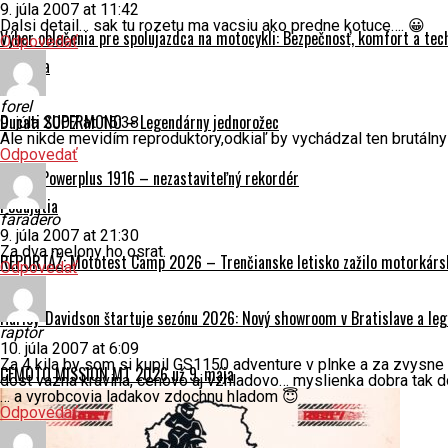
9. júla 2007 at 11:42
Dalsi detail… sak tu rozetu ma vacsiu ako predne kotuce…. 😀
Výber oblečenia pre spolujazdca na motocykli: Bezpečnosť, komfort a tec
Odpovedať
História
forel
Ducati SUPERMONO – Legendárny jednorožec
9. júla 2007 at 15:38
Ale nikde mevidím reproduktory,odkiaľ by vychádzal ten brutáln
Odpovedať
Indian Powerplus 1916 – nezastaviteľný rekordér
Podujatia
faradero
9. júla 2007 at 21:30
Za dva melony ho osrat.
REPORTÁŽ: Mototest Camp 2026 – Trenčianske letisko zažilo motorkársk
Odpovedať
Harley-Davidson štartuje sezónu 2026: Nový showroom v Bratislave a leg
raptor
10. júla 2007 at 6:09
Za 4 kila by som si kupil GS1150 adventure v plnke a za zvysne
CFMOTO MISSION MT 2026 už 9. mája
dost vazna kravina, cenovo aj vzhladovo… myslienka dobra tak d
… a vyrobcovia ladakov zdochnu hladom 😇
Odpovedať