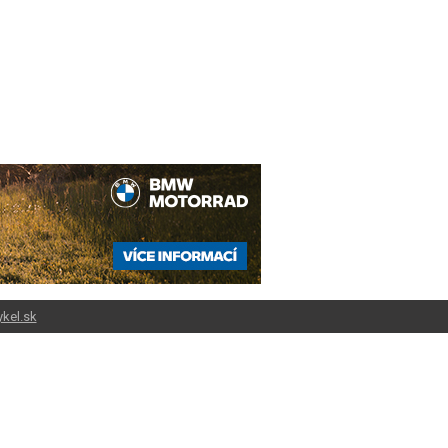
kel.sk