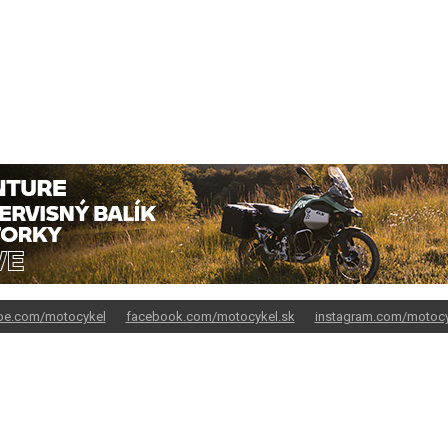
be.com/motocykel
facebook.com/motocykel.sk
instagram.com/motocy