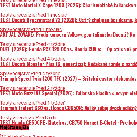
Testy a recenzie
Pred 1 mesiac
TEST Moto Morini X-Cape 1200 (2026): Charizmatické talianske v
Testy a recenzie
Pred 1 mesiac
TEST Ducati Hypermotard V2 (2026): Ostrý chuligán bez desma, kt
Spravodajstvo
Pred 1 mesiac
AKTUALIZOVANÉ: Predá koncern Volkswagen taliansku Ducati? Na st
Testy a recenzie
Pred 4 týždne
DUEL (2026): Honda PCX 125 DX vs. Honda CUV e: – Oplatí sa už p
Testy a recenzie
Pred 4 týždne
TEST Ducati Monster Plus (6. generácia): Nečakané rande s nahá
Spravodajstvo
Pred 4 týždne
Triumph Speed Twin 1200 TFC (2027) – Britská custom dokonalosť 
Testy a recenzie
Pred 2 týždne
TEST Moto Guzzi V7 Special (2026): Talianska klasika s novým el
Testy a recenzie
Pred 1 týždeň
Triumph Trident 660 vs. Honda CB650R: Veľký súboj dvoch odlišný
Testy a recenzie
Pred 5 dní
TEST Honda CB500F E-Clutch vs. CB750 Hornet E-Clutch: Pre koh
Najčítanejšie