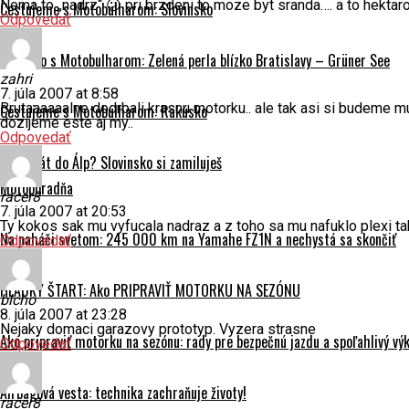
Nema to „nadrz“ 😕 pri brzdeni to moze byt sranda…. a to hektaro
Cestujeme s Motobulharom: Slovinsko
Odpovedať
Rakúsko s Motobulharom: Zelená perla blízko Bratislavy – Grüner See
zahri
7. júla 2007 at 8:58
Brutaaaaaalne dodrbali krasnu motorku.. ale tak asi si budeme mu
Cestujeme s Motobulharom: Rakúsko
dozijeme este aj my..
Odpovedať
Prvý krát do Álp? Slovinsko si zamiluješ
Motoporadňa
racer8
7. júla 2007 at 20:53
Ty kokos sak mu vyfucala nadraz a z toho sa mu nafuklo plexi tak
Na naháči svetom: 245 000 km na Yamahe FZ1N a nechystá sa skončiť
Odpovedať
HLADKÝ ŠTART: Ako PRIPRAVIŤ MOTORKU NA SEZÓNU
blcho
8. júla 2007 at 23:28
Nejaky domaci garazovy prototyp. Vyzera strasne
Ako pripraviť motorku na sezónu: rady pre bezpečnú jazdu a spoľahlivý vý
Odpovedať
Airbagová vesta: technika zachraňuje životy!
racer8