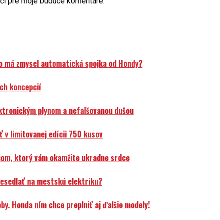
ači pre moje budúce komentáre.
o má zmysel automatická spojka od Hondy?
ch koncepcií
ektronickým plynom a nefalšovanou dušou
v limitovanej edícii 750 kusov
čom, ktorý vám okamžite ukradne srdce
resedlať na mestskú elektriku?
y. Honda ním chce preplniť aj ďalšie modely!