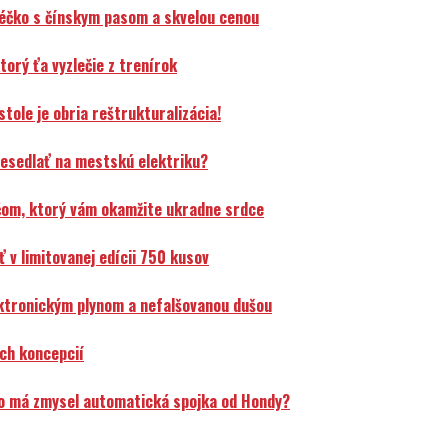
éčko s čínskym pasom a skvelou cenou
orý ťa vyzlečie z trenírok
ole je obria reštrukturalizácia!
resedlať na mestskú elektriku?
čom, ktorý vám okamžite ukradne srdce
v limitovanej edícii 750 kusov
ektronickým plynom a nefalšovanou dušou
ch koncepcií
o má zmysel automatická spojka od Hondy?