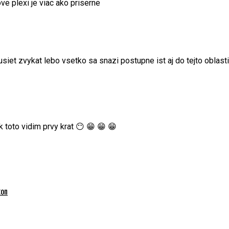
ve plexi je viac ako priserne
siet zvykat lebo vsetko sa snazi postupne ist aj do tejto oblasti
 toto vidim prvy krat 😶 😁 😁 😁
kon