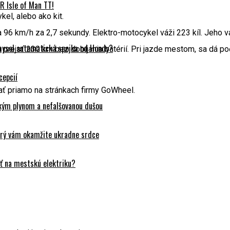
 Isle of Man TT!
el, alebo ako kit.
96 km/h za 2,7 sekundy. Elektro-motocykel váži 223 kíl. Jeho váh
mysel automatická spojka od Hondy?
prejsť 230 km bez dobíjania batérií. Pri jazde mestom, sa dá po
cepcií
ať priamo na stránkach firmy GoWheel.
ckým plynom a nefalšovanou dušou
orý vám okamžite ukradne srdce
ť na mestskú elektriku?