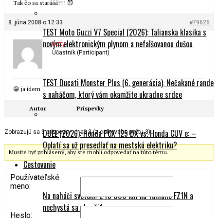
Tak čo sa starááá!!!! 😈
8. júna 2008 o 12:33
#79626
TEST Moto Guzzi V7 Special (2026): Talianska klasika s
novým elektronickým plynom a nefalšovanou dušou
betty
Účastník (Participant)
TEST Ducati Monster Plus (6. generácia): Nečakané rande
😁 ja idem
s naháčom, ktorý vám okamžite ukradne srdce
Autor
Príspevky
DUEL (2026): Honda PCX 125 DX vs. Honda CUV e: –
Zobrazujú sa 3 príspevky - 1 až 3 (z celkového počtu 3)
Oplatí sa už presedlať na mestskú elektriku?
Musíte byť prihlásený, aby ste mohli odpovedať na túto tému.
Cestovanie
Používateľské
meno:
Na naháči svetom: 245 000 km na Yamahe FZ1N a
nechystá sa skončiť
Heslo: