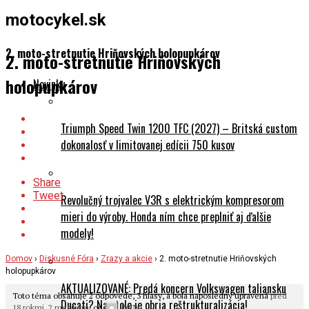
motocykel.sk
2. moto-stretnutie Hriňovských holopupkárov
2. moto-stretnutie Hriňovských
holopupkárov
Novinky
Triumph Speed Twin 1200 TFC (2027) – Britská custom
dokonalosť v limitovanej edícii 750 kusov
Share
Tweet
Revolučný trojvalec V3R s elektrickým kompresorom
mieri do výroby. Honda ním chce preplniť aj ďalšie
modely!
Domov
›
Diskusné Fóra
›
Zrazy a akcie
›
2. moto-stretnutie Hriňovských
holopupkárov
AKTUALIZOVANÉ: Predá koncern Volkswagen taliansku
Toto téma obsahuje 2 odpovede, 3 hlasy, a bola naposledny upravená
pred
Ducati? Na stole je obria reštrukturalizácia!
18 rokmi, 2 mesiacmi
od
.
betty