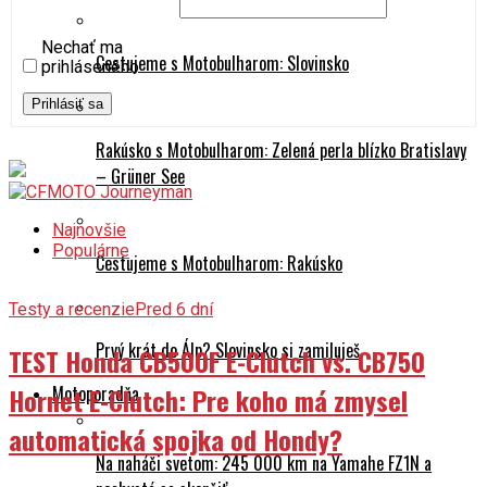
Nechať ma
Cestujeme s Motobulharom: Slovinsko
prihláseného
Prihlásiť sa
Rakúsko s Motobulharom: Zelená perla blízko Bratislavy
– Grüner See
Najnovšie
Populárne
Cestujeme s Motobulharom: Rakúsko
Testy a recenzie
Pred 6 dní
Prvý krát do Álp? Slovinsko si zamiluješ
TEST Honda CB500F E-Clutch vs. CB750
Hornet E-Clutch: Pre koho má zmysel
Motoporadňa
automatická spojka od Hondy?
Na naháči svetom: 245 000 km na Yamahe FZ1N a