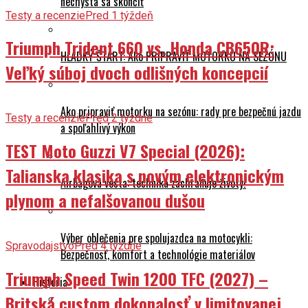
nechystá sa skončiť
Testy a recenzie
Pred 1 týždeň
Triumph Trident 660 vs. Honda CB650R:
HLADKÝ ŠTART: Ako PRIPRAVIŤ MOTORKU NA SEZÓNU
Veľký súboj dvoch odlišných koncepcií
Ako pripraviť motorku na sezónu: rady pre bezpečnú jazdu
Testy a recenzie
Pred 2 týždne
a spoľahlivý výkon
TEST Moto Guzzi V7 Special (2026):
Talianska klasika s novým elektronickým
Airbagová vesta: technika zachraňuje životy!
plynom a nefalšovanou dušou
Výber oblečenia pre spolujazdca na motocykli:
Spravodajstvo
Pred 4 týždne
Bezpečnosť, komfort a technológie materiálov
Triumph Speed Twin 1200 TFC (2027) –
História
Britská custom dokonalosť v limitovanej