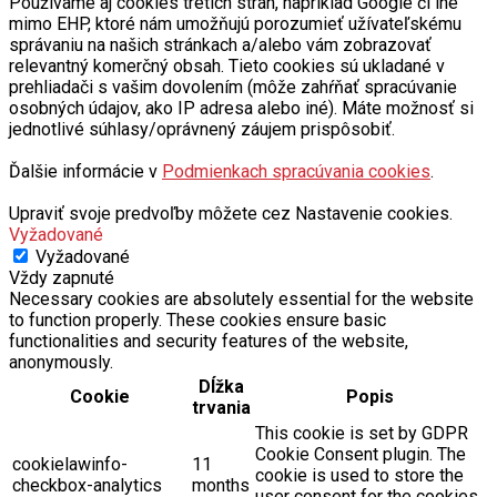
Používame aj cookies tretích strán, napríklad Google či iné
mimo EHP, ktoré nám umožňujú porozumieť užívateľskému
správaniu na našich stránkach a/alebo vám zobrazovať
relevantný komerčný obsah. Tieto cookies sú ukladané v
prehliadači s vašim dovolením (môže zahŕňať spracúvanie
osobných údajov, ako IP adresa alebo iné). Máte možnosť si
jednotlivé súhlasy/oprávnený záujem prispôsobiť.
Ďalšie informácie v
Podmienkach spracúvania cookies
.
Upraviť svoje predvoľby môžete cez Nastavenie cookies.
Vyžadované
Vyžadované
Vždy zapnuté
Necessary cookies are absolutely essential for the website
to function properly. These cookies ensure basic
functionalities and security features of the website,
anonymously.
Dĺžka
Cookie
Popis
trvania
This cookie is set by GDPR
Cookie Consent plugin. The
cookielawinfo-
11
cookie is used to store the
checkbox-analytics
months
user consent for the cookies