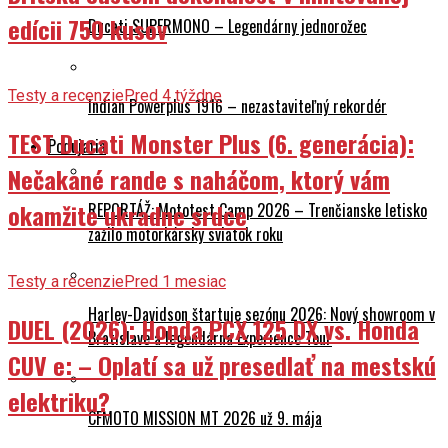
edícii 750 kusov
Ducati SUPERMONO – Legendárny jednorožec
Testy a recenzie
Pred 4 týždne
Indian Powerplus 1916 – nezastaviteľný rekordér
TEST Ducati Monster Plus (6. generácia):
Podujatia
Nečakané rande s naháčom, ktorý vám
okamžite ukradne srdce
REPORTÁŽ: Mototest Camp 2026 – Trenčianske letisko
zažilo motorkársky sviatok roku
Testy a recenzie
Pred 1 mesiac
Harley-Davidson štartuje sezónu 2026: Nový showroom v
DUEL (2026): Honda PCX 125 DX vs. Honda
Bratislave a legendárna Experience Tour
CUV e: – Oplatí sa už presedlať na mestskú
elektriku?
CFMOTO MISSION MT 2026 už 9. mája