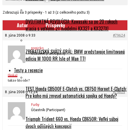
Zobrazujú sa 3 príspevky - 1 až 3 (z celkového počtu 3)
DVOJTAKTNÁ REVOLÚCIA: Kawasaki sa po 20 rokoch
Autor
Príspevky
vracia s veľkými 2T modelmi KX327 a KX327X!
8. júna 2008 o 9:33
#79624
pogicko
ZBERATEĽSKÝ SVÄTÝ GRÁL: BMW predstavuje limitovanú
Účastník (Participant)
edíciu M 1000 RR Isle of Man TT!
Testy a recenzie
[linka]
takze kto ide?
TEST Honda CB500F E-Clutch vs. CB750 Hornet E-Clutch:
8. júna 2008 o 12:24
#79625
Pre koho má zmysel automatická spojka od Hondy?
Furby
Účastník (Participant)
Triumph Trident 660 vs. Honda CB650R: Veľký súboj
dvoch odlišných koncepcií