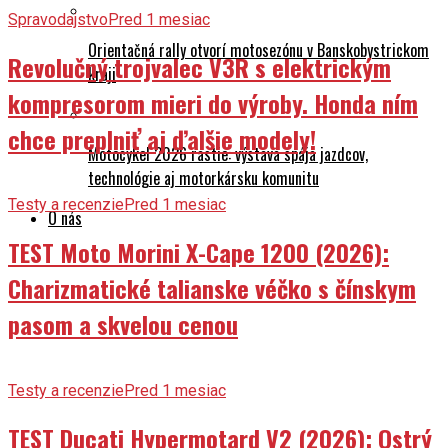
Spravodajstvo
Pred 1 mesiac
Orientačná rally otvorí motosezónu v Banskobystrickom
Revolučný trojvalec V3R s elektrickým
kraji
kompresorom mieri do výroby. Honda ním
chce preplniť aj ďalšie modely!
Motocykel 2026 rastie: výstava spája jazdcov,
technológie aj motorkársku komunitu
Testy a recenzie
Pred 1 mesiac
O nás
TEST Moto Morini X-Cape 1200 (2026):
Charizmatické talianske véčko s čínskym
pasom a skvelou cenou
Testy a recenzie
Pred 1 mesiac
TEST Ducati Hypermotard V2 (2026): Ostrý