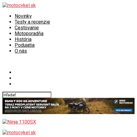
Novinky
Testy a recenzie
Cestovanie
Motoporadňa
História
Podujatia
O nás
Connect with us