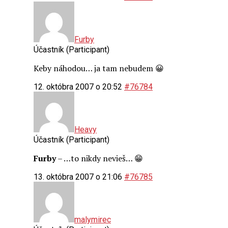
Furby
Účastník (Participant)
Keby náhodou… ja tam nebudem 😀
12. októbra 2007 o 20:52
#76784
Heavy
Účastník (Participant)
Furby
– …to nikdy nevieš… 😁
13. októbra 2007 o 21:06
#76785
malymirec