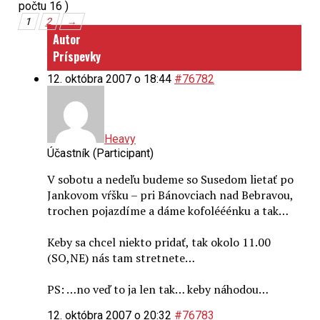
počtu 16 )
1
2
→
Autor
Príspevky
12. októbra 2007 o 18:44
#76782
Heavy
Účastník (Participant)
V sobotu a nedeľu budeme so Susedom lietať po
Jankovom vŕšku – pri Bánovciach nad Bebravou,
trochen pojazdíme a dáme kofolééénku a tak…
Keby sa chcel niekto pridať, tak okolo 11.00
(SO,NE) nás tam stretnete…
PS: …no veď to ja len tak… keby náhodou…
12. októbra 2007 o 20:32
#76783