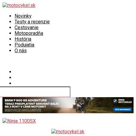
Novinky
Testy a recenzie
Cestovanie
Motoporadňa
História
Podujatia
O nás
Connect with us