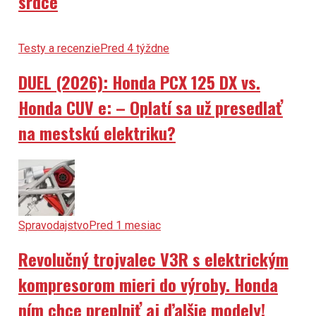
srdce
Testy a recenzie
Pred 4 týždne
DUEL (2026): Honda PCX 125 DX vs.
Honda CUV e: – Oplatí sa už presedlať
na mestskú elektriku?
Spravodajstvo
Pred 1 mesiac
Revolučný trojvalec V3R s elektrickým
kompresorom mieri do výroby. Honda
ním chce preplniť aj ďalšie modely!