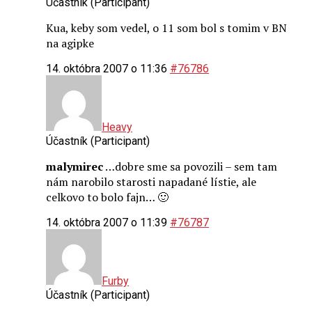
Účastník (Participant)
Kua, keby som vedel, o 11 som bol s tomim v BN
na agipke
14. októbra 2007 o 11:36
#76786
Heavy
Účastník (Participant)
malymirec
…dobre sme sa povozili – sem tam
nám narobilo starosti napadané lístie, ale
celkovo to bolo fajn… 🙂
14. októbra 2007 o 11:39
#76787
Furby
Účastník (Participant)