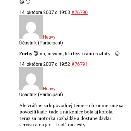
😁 🙄
14. októbra 2007 o 19:03
#76790
Heavy
Účastník (Participant)
Furby
😈 no, neviem, kto býva ráno rozbitý… 😉
14. októbra 2007 o 19:52
#76791
Heavy
Účastník (Participant)
Ale vráťme sa k pôvodnej téme – ohromne sme sa
povozili kade-tade a na koniec bola aj kofola,
teraz sa motorka rozhádže a dostane dávku
servisu a na jar – tradá na cesty.