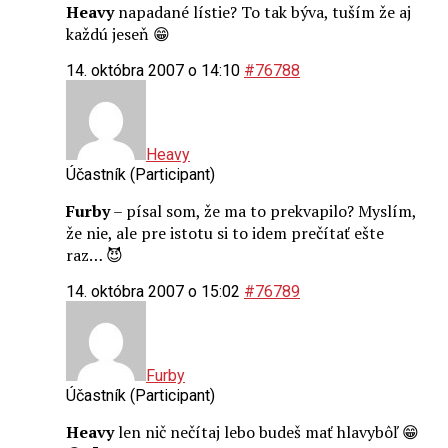
Heavy
napadané lístie? To tak býva, tuším že aj
každú jeseň 😁
14. októbra 2007 o 14:10
#76788
Heavy
Účastník (Participant)
Furby
– písal som, že ma to prekvapilo? Myslím,
že nie, ale pre istotu si to idem prečítať ešte
raz… 😈
14. októbra 2007 o 15:02
#76789
Furby
Účastník (Participant)
Heavy
len nič nečítaj lebo budeš mať hlavybôľ 😁