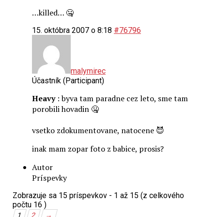
…killed… 🤐
15. októbra 2007 o 8:18
#76796
malymirec
Účastník (Participant)
Heavy
: byva tam paradne cez leto, sme tam
porobili hovadin 🤐
vsetko zdokumentovane, natocene 😈
inak mam zopar foto z babice, prosis?
Autor
Príspevky
Zobrazuje sa 15 príspevkov - 1 až 15 (z celkového
počtu 16 )
1
2
→