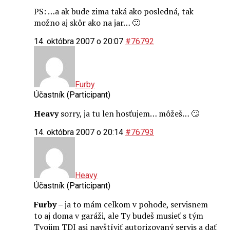
PS: …a ak bude zima taká ako posledná, tak
možno aj skôr ako na jar… 🙂
14. októbra 2007 o 20:07
#76792
Furby
Účastník (Participant)
Heavy
sorry, ja tu len hosťujem… môžeš… 🙄
14. októbra 2007 o 20:14
#76793
Heavy
Účastník (Participant)
Furby
– ja to mám celkom v pohode, servisnem
to aj doma v garáži, ale Ty budeš musieť s tým
Tvojim TDI asi navštíviť autorizovaný servis a dať