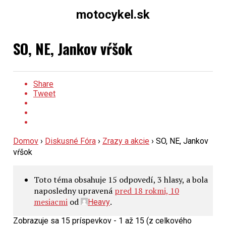
motocykel.sk
SO, NE, Jankov vŕšok
Share
Tweet
Domov
›
Diskusné Fóra
›
Zrazy a akcie
›
SO, NE, Jankov
vŕšok
Toto téma obsahuje 15 odpovedí, 3 hlasy, a bola
naposledny upravená
pred 18 rokmi, 10
mesiacmi
od
.
Heavy
Zobrazuje sa 15 príspevkov - 1 až 15 (z celkového