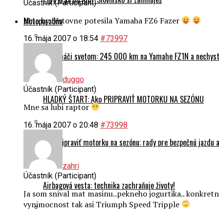
Účastník (Participant)
Mna by festovne potesila Yamaha FZ6 Fazer
Motoporadňa
16. mája 2007 o 18:54
#73997
Na naháči svetom: 245 000 km na Yamahe FZ1N a nechyst
duggo
Účastník (Participant)
HLADKÝ ŠTART: Ako PRIPRAVIŤ MOTORKU NA SEZÓNU
Mne sa lubi raptor
16. mája 2007 o 20:48
#73998
Ako pripraviť motorku na sezónu: rady pre bezpečnú jazdu a
zahri
Účastník (Participant)
Airbagová vesta: technika zachraňuje životy!
Ja som snival mat masinu..pekneho jogurtika.. konkretny
vynimocnost tak asi Triumph Speed Tripple