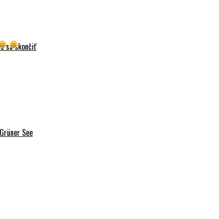
á sa skončiť
 Grüner See