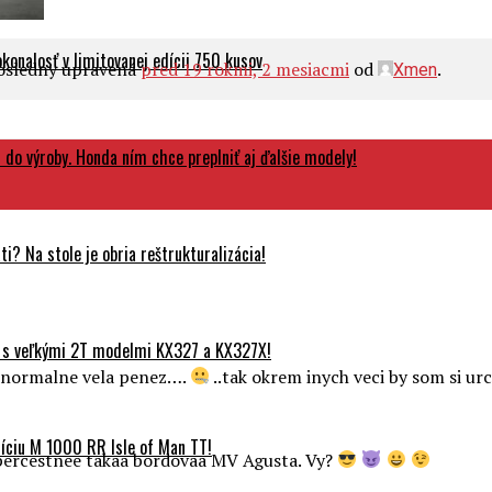
onalosť v limitovanej edícii 750 kusov
posledny upravená
pred 19 rokmi, 2 mesiacmi
od
.
Xmen
do výroby. Honda ním chce preplniť aj ďalšie modely!
? Na stole je obria reštrukturalizácia!
 s veľkými 2T modelmi KX327 a KX327X!
nenormalne vela penez….
..tak okrem inych veci by som si urc
ciu M 1000 RR Isle of Man TT!
upercestnee takaa bordovaa MV Agusta. Vy?