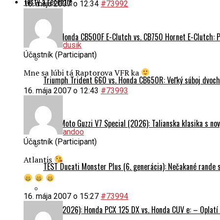
Testy a recenzie
16. mája 2007 o 12:34
#73992
TEST Honda CB500F E-Clutch vs. CB750 Hornet E-Clutch: 
dusik
Účastník (Participant)
Mne sa lúbi tá Raptorova VFR ka
Triumph Trident 660 vs. Honda CB650R: Veľký súboj dvoch 
16. mája 2007 o 12:43
#73993
TEST Moto Guzzi V7 Special (2026): Talianska klasika s n
andoo
Účastník (Participant)
Atlantis
TEST Ducati Monster Plus (6. generácia): Nečakané rande
16. mája 2007 o 15:27
#73994
DUEL (2026): Honda PCX 125 DX vs. Honda CUV e: – Oplatí 