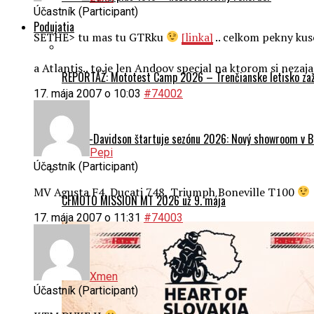
Účastník (Participant)
Podujatia
SETHE> tu mas tu GTRku
[linka]
.. celkom pekny kuso
a Atlantis.. to je len Andoov special na ktorom si nezaj
REPORTÁŽ: Mototest Camp 2026 – Trenčianske letisko zaž
17. mája 2007 o 10:03
#74002
Harley-Davidson štartuje sezónu 2026: Nový showroom v Br
Pepi
Účastník (Participant)
MV Agusta F4, Ducati 748, Triumph Boneville T100
CFMOTO MISSION MT 2026 už 9. mája
17. mája 2007 o 11:31
#74003
Xmen
Účastník (Participant)