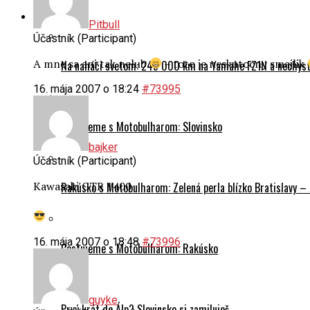
Cestovanie
Pitbull
Účastník (Participant)
A mne sa ani tak nelub
– toto je neskutocny smajlik
Na naháči svetom: 245 000 km na Yamahe FZ1N a nechyst
16. mája 2007 o 18:24
#73995
Cestujeme s Motobulharom: Slovinsko
bajker
Účastník (Participant)
Kawasaki GTR 1400
Rakúsko s Motobulharom: Zelená perla blízko Bratislavy –
16. mája 2007 o 18:48
#73996
Cestujeme s Motobulharom: Rakúsko
guyke
Prvý krát do Álp? Slovinsko si zamiluješ