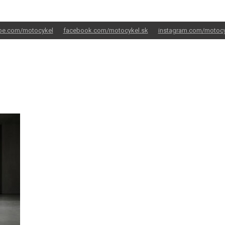
be.com/motocykel
facebook.com/motocykel.sk
instagram.com/motocy