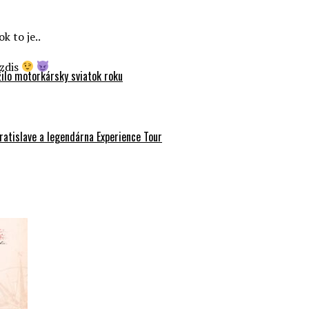
k to je..
azdis
ilo motorkársky sviatok roku
atislave a legendárna Experience Tour