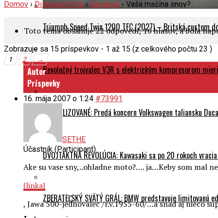
Domov
›
Diskusné Fóra
›
Kaviareň
›
Vaša mašina snov?
Triumph Speed Twin 1200 TFC (2027) – Britská custom dok
Toto téma obsahuje 22 odpovedí, 16 hlasov, a bola na
Zobrazuje sa 15 príspevkov - 1 až 15 (z celkového počtu 23 )
1
2
→
Revolučný trojvalec V3R s elektrickým kompresorom mieri 
Autor
Príspevky
16. mája 2007 o 1:24
#73991
AKTUALIZOVANÉ: Predá koncern Volkswagen taliansku Ducati
SETHE
Účastník (Participant)
DVOJTAKTNÁ REVOLÚCIA: Kawasaki sa po 20 rokoch vracia
Ake su vase sny,..ohladne moto?…. ja…Keby som mal 
[linka]
ZBERATEĽSKÝ SVÄTÝ GRÁL: BMW predstavuje limitovanú edí
, Jawa 500-jednovalec /r.v.1955-60/…a snad aj nieco s