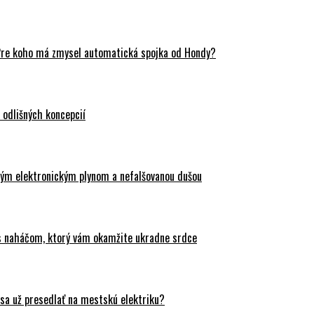
Pre koho má zmysel automatická spojka od Hondy?
odlišných koncepcií
ovým elektronickým plynom a nefalšovanou dušou
 s naháčom, ktorý vám okamžite ukradne srdce
sa už presedlať na mestskú elektriku?