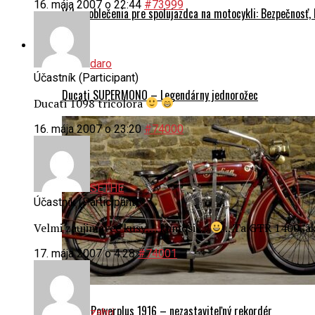
16. mája 2007 o 22:44
#73999
Výber oblečenia pre spolujazdca na motocykli: Bezpečnosť,
História
daro
Účastník (Participant)
Ducati SUPERMONO – Legendárny jednorožec
Ducati 1098 tricolora
16. mája 2007 o 23:20
#74000
SETHE
Účastník (Participant)
Velmi zaujimavee kusy…. kamosi….
.. Ta GTR 1400..a
17. mája 2007 o 4:28
#74001
Indian Powerplus 1916 – nezastaviteľný rekordér
zahri