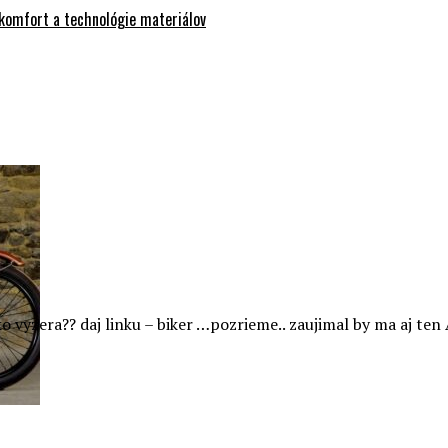
 komfort a technológie materiálov
ko vyzera?? daj linku – biker …pozrieme.. zaujimal by ma aj t