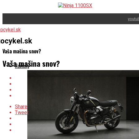
youtu
ocykel.sk
Vaša mašina snov?
Vaša mašina snov?
Novinky
Share
Tweet