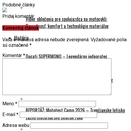
Podobné články
Pridaj komentár
Výber oblečenia pre spolujazdca na motocykli:
Bezpečnosť, komfort a technológie materiálov
Komentuj článok
História
Vaša e-mailová adresa nebude zverejnená.
Vyžadované polia
sú označené
*
Komentár
*
Ducati SUPERMONO – Legendárny jednorožec
Indian Powerplus 1916 – nezastaviteľný rekordér
Podujatia
Meno
*
REPORTÁŽ: Mototest Camp 2026 – Trenčianske letisko
E-mail
*
zažilo motorkársky sviatok roku
Adresa webu