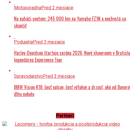
Motoporadňa
Pred 2 mesiace
Na naháči svetom: 245 000 km na Yamahe FZ1N a nechystá sa
skončiť
Podujatia
Pred 3 mesiace
Harley-Davidson štartuje sezónu 2026: Nový showroom v Bratisla
legendárna Experience Tour
Spravodajstvo
Pred 3 mesiace
BMW Vision K18: šesť valcov, šesť výfukov a drzosť, akú od Bavoro
dlho nebolo
Partneri