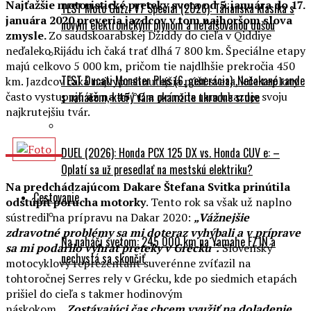
Najťažšie motoristické preteky sveta od 5. januára do 17.
TEST Moto Guzzi V7 Special (2026): Talianska klasika s
januára 2020 preveria jazdcov v tom najhoršom slova
novým elektronickým plynom a nefalšovanou dušou
zmysle.
Zo saudskoarabskej Džiddy do cieľa v Qiddiye
neďaleko Rijádu ich čaká trať dlhá 7 800 km. Špeciálne etapy
majú celkovo 5 000 km, pričom tie najdlhšie prekročia 450
TEST Ducati Monster Plus (6. generácia): Nečakané rande
km. Jazdcov čaká najvyprahnutejšia púšť sveta, kde teploty
často vystupujú
až na 45 °C a
príroda tam ukazuje svoju
s naháčom, ktorý vám okamžite ukradne srdce
najkrutejšiu tvár.
DUEL (2026): Honda PCX 125 DX vs. Honda CUV e: –
Oplatí sa už presedlať na mestskú elektriku?
Na predchádzajúcom Dakare Štefana Svitka prinútila
Cestovanie
odstúpiť porucha motorky
. Tento rok sa však už naplno
sústredil na prípravu na Dakar 2020:
„Vážnejšie
zdravotné problémy sa mi doteraz vyhýbali a v príprave
Na naháči svetom: 245 000 km na Yamahe FZ1N a
sa mi podarilo vyhrať preteky v Grécku“.
Slovenský
nechystá sa skončiť
motocyklový reprezentant suverénne zvíťazil na
tohtoročnej Serres rely v Grécku, kde po siedmich etapách
prišiel do cieľa s takmer hodinovým
náskokom.
„Zostávajúci čas chcem využiť na doladenie