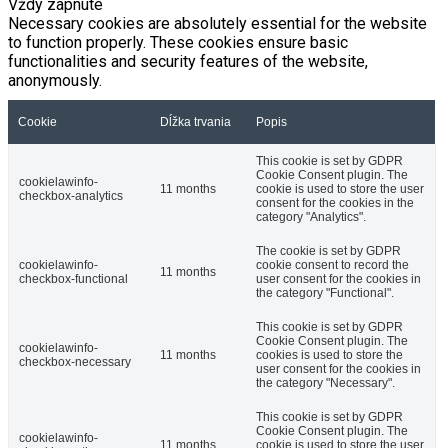
Vždy zapnuté
Necessary cookies are absolutely essential for the website
to function properly. These cookies ensure basic
functionalities and security features of the website,
anonymously.
Cookie
Dĺžka trvania
Popis
This cookie is set by GDPR
Cookie Consent plugin. The
cookielawinfo-
11 months
cookie is used to store the user
checkbox-analytics
consent for the cookies in the
category "Analytics".
The cookie is set by GDPR
cookielawinfo-
cookie consent to record the
11 months
checkbox-functional
user consent for the cookies in
the category "Functional".
This cookie is set by GDPR
Cookie Consent plugin. The
cookielawinfo-
11 months
cookies is used to store the
checkbox-necessary
user consent for the cookies in
the category "Necessary".
This cookie is set by GDPR
Cookie Consent plugin. The
cookielawinfo-
11 months
cookie is used to store the user