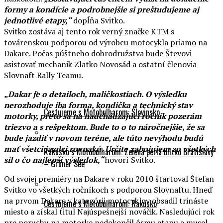
formy a kondície a podrobnejšie si preštudujeme aj
jednotlivé etapy,“
dopĺňa Svitko.
Svitko zostáva aj tento rok verný značke KTM s
továrenskou podporou od výrobcu motocykla priamo na
Dakare. Počas púštneho dobrodružstva bude Števovi
asistovať mechanik Zlatko Novosád a ostatní členovia
Slovnaft Rally Teamu.
„Dakar je o detailoch, maličkostiach. O výsledku
nerozhoduje iba forma, kondička a technický stav
Cestujeme s Motobulharom: Slovinsko
motorky, preto sa na nadchádzajúci ročník pozerám
triezvo a s rešpektom. Bude to o to náročnejšie, že sa
bude jazdiť v novom teréne, ale túto nevýhodu budú
mať všetci jazdci rovnakú. Určite zabojujem zo všetkých
Rakúsko s Motobulharom: Zelená perla blízko Bratislavy
síl o čo najlepší výsledok,“
hovorí Svitko.
– Grüner See
Od svojej premiéry na Dakare v roku 2010 štartoval Štefan
Svitko vo všetkých ročníkoch s podporou Slovnaftu. Hneď
na prvom Dakare v kategórii motocyklov obsadil trináste
Cestujeme s Motobulharom: Rakúsko
miesto a získal titul Najúspešnejší nováčik. Nasledujúci rok
pre poruchu na motorke nedokončil ôsmu etapu a musel