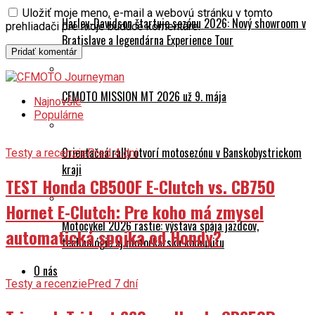
Uložiť moje meno, e-mail a webovú stránku v tomto
Harley-Davidson štartuje sezónu 2026: Nový showroom v
prehliadači pre moje budúce komentáre.
Bratislave a legendárna Experience Tour
CFMOTO MISSION MT 2026 už 9. mája
Najnovšie
Populárne
Orientačná rally otvorí motosezónu v Banskobystrickom
Testy a recenzie
Pred 4 dni
kraji
TEST Honda CB500F E-Clutch vs. CB750
Hornet E-Clutch: Pre koho má zmysel
Motocykel 2026 rastie: výstava spája jazdcov,
automatická spojka od Hondy?
technológie aj motorkársku komunitu
O nás
Testy a recenzie
Pred 7 dní