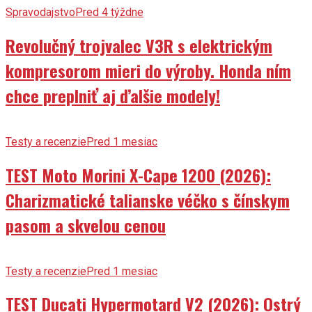
Spravodajstvo
Pred 4 týždne
Revolučný trojvalec V3R s elektrickým
kompresorom mieri do výroby. Honda ním
chce preplniť aj ďalšie modely!
Testy a recenzie
Pred 1 mesiac
TEST Moto Morini X-Cape 1200 (2026):
Charizmatické talianske véčko s čínskym
pasom a skvelou cenou
Testy a recenzie
Pred 1 mesiac
TEST Ducati Hypermotard V2 (2026): Ostrý