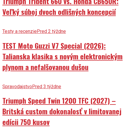
Triumph Trident 660 vs. Honda CB650R:
Veľký súboj dvoch odlišných koncepcií
Testy a recenzie
Pred 2 týždne
TEST Moto Guzzi V7 Special (2026):
Talianska klasika s novým elektronickým
plynom a nefalšovanou dušou
Spravodajstvo
Pred 3 týždne
Triumph Speed Twin 1200 TFC (2027) –
Britská custom dokonalosť v limitovanej
edícii 750 kusov