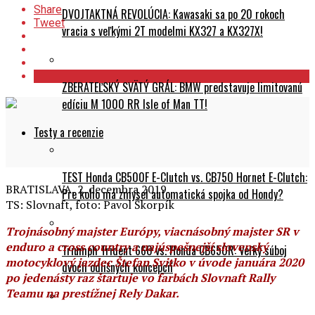
Share
DVOJTAKTNÁ REVOLÚCIA: Kawasaki sa po 20 rokoch
Tweet
vracia s veľkými 2T modelmi KX327 a KX327X!
ZBERATEĽSKÝ SVÄTÝ GRÁL: BMW predstavuje limitovanú
edíciu M 1000 RR Isle of Man TT!
Testy a recenzie
TEST Honda CB500F E-Clutch vs. CB750 Hornet E-Clutch:
BRATISLAVA, 2. decembra 2019
Pre koho má zmysel automatická spojka od Hondy?
TS: Slovnaft, foto: Pavol Škorpík
Trojnásobný majster Európy, viacnásobný majster SR v
enduro a cross country a najúspešnejší slovenský
Triumph Trident 660 vs. Honda CB650R: Veľký súboj
motocyklový jazdec Štefan Svitko v úvode januára 2020
dvoch odlišných koncepcií
po jedenásty raz štartuje vo farbách Slovnaft Rally
Teamu na prestížnej Rely Dakar.