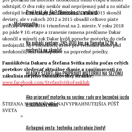
odstúpiť. O dva roky neskôr mal nepríjemný pád a zo súťaže
Prvý krát do Álp? Slovinsko si zamiluješ
odstúpil len tri etapy pred koncom. V roku 2013 skončil
deviaty, ale v rokoch 2012 a 2015 obsadil celkovo piate
Motoporadňa
priečky. V roku 2016 triumfoval na 2. mieste. V roku 2018
po páde v 10. etape a zranenie ramena predčasne Dakar
ukončil a minulý rok Dakar kvôli poruche motorky do cieľa
Na naháči svetom: 245 000 km na Yamahe FZ1N a
nedojazdil. Aj v ročníkoch, ktoré pre techniku alebo pád
nechystá sa skončiť
nedokončil, mal našliapnuté na popredné priečky.
Fanúšikovia Dakaru a Štefana Svitka môžu počas celých
pretekov sledovať aktuálne dianie a zaujímavosti zo
HLADKÝ ŠTART: Ako PRIPRAVIŤ MOTORKU NA SEZÓNU
zákulisia na jeho fanúšikovskej stránke:
www.facebook.com/StefanSvitkoFanklub
Ako pripraviť motorku na sezónu: rady pre bezpečnú jazdu
ŠTEFANA SVITKA ČAKÁ NAJVYPRAHNUTEJŠIA PÚŠŤ
a spoľahlivý výkon
SVETA
Airbagová vesta: technika zachraňuje životy!