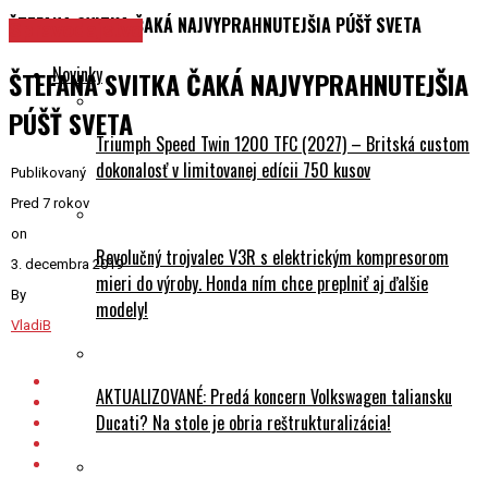
ŠTEFANA SVITKA ČAKÁ NAJVYPRAHNUTEJŠIA PÚŠŤ SVETA
Spravodajstvo
Novinky
ŠTEFANA SVITKA ČAKÁ NAJVYPRAHNUTEJŠIA
PÚŠŤ SVETA
Triumph Speed Twin 1200 TFC (2027) – Britská custom
dokonalosť v limitovanej edícii 750 kusov
Publikovaný
Pred 7 rokov
on
Revolučný trojvalec V3R s elektrickým kompresorom
3. decembra 2019
mieri do výroby. Honda ním chce preplniť aj ďalšie
By
modely!
VladiB
AKTUALIZOVANÉ: Predá koncern Volkswagen taliansku
Ducati? Na stole je obria reštrukturalizácia!