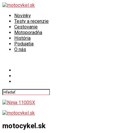
Novinky
Testy a recenzie
Cestovanie
Motoporadňa
História
Podujatia
O nás
Connect with us
motocykel.sk