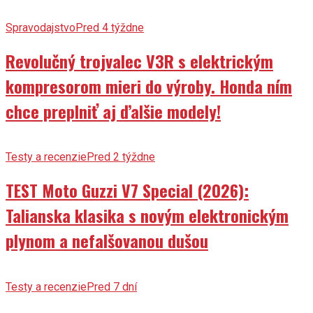
Spravodajstvo
Pred 4 týždne
Revolučný trojvalec V3R s elektrickým
kompresorom mieri do výroby. Honda ním
chce preplniť aj ďalšie modely!
Testy a recenzie
Pred 2 týždne
TEST Moto Guzzi V7 Special (2026):
Talianska klasika s novým elektronickým
plynom a nefalšovanou dušou
Testy a recenzie
Pred 7 dní