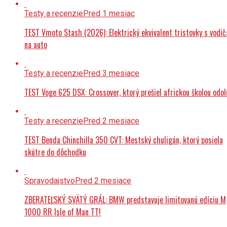
Testy a recenzie
Pred 1 mesiac
TEST Vmoto Stash (2026): Elektrický ekvivalent tristovky s vodi
na auto
Testy a recenzie
Pred 3 mesiace
TEST Voge 625 DSX: Crossover, ktorý prešiel africkou školou odol
Testy a recenzie
Pred 2 mesiace
TEST Benda Chinchilla 350 CVT: Mestský chuligán, ktorý posiela
skútre do dôchodku
Spravodajstvo
Pred 2 mesiace
ZBERATEĽSKÝ SVÄTÝ GRÁL: BMW predstavuje limitovanú edíciu M
1000 RR Isle of Man TT!